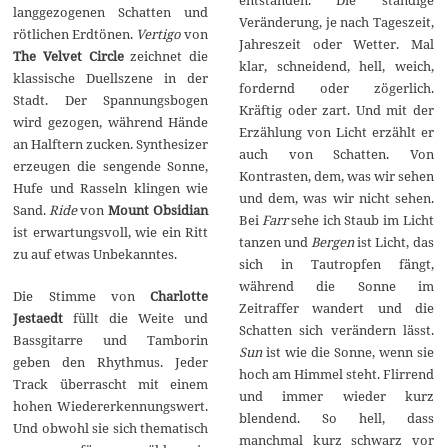
entstanden. Die ständige
langgezogenen Schatten und
Veränderung, je nach Tageszeit,
rötlichen Erdtönen.
Vertigo
von
Jahreszeit oder Wetter. Mal
The Velvet Circle
zeichnet die
klar, schneidend, hell, weich,
klassische Duellszene in der
fordernd oder zögerlich.
Stadt. Der Spannungsbogen
Kräftig oder zart. Und mit der
wird gezogen, während Hände
Erzählung von Licht erzählt er
an Halftern zucken. Synthesizer
auch von Schatten. Von
erzeugen die sengende Sonne,
Kontrasten, dem, was wir sehen
Hufe und Rasseln klingen wie
und dem, was wir nicht sehen.
Sand.
Ride
von
Mount Obsidian
Bei
Farr
sehe ich Staub im Licht
ist erwartungsvoll, wie ein Ritt
tanzen und
Bergen
ist Licht, das
zu auf etwas Unbekanntes.
sich in Tautropfen fängt,
während die Sonne im
Die Stimme von
Charlotte
Zeitraffer wandert und die
Jestaedt
füllt die Weite und
Schatten sich verändern lässt.
Bassgitarre und Tamborin
Sun
ist wie die Sonne, wenn sie
geben den Rhythmus. Jeder
hoch am Himmel steht. Flirrend
Track überrascht mit einem
und immer wieder kurz
hohen Wiedererkennungswert.
blendend. So hell, dass
Und obwohl sie sich thematisch
manchmal kurz schwarz vor