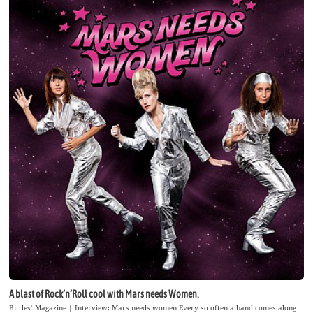
A blast of Rock’n’Roll cool with Mars needs Women.
Bittles‘ Magazine | Interview: Mars needs women Every so often a band comes along