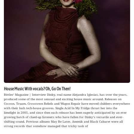
House Music With vocals? Oh, Go On Then!
Bittles‘ Magazine | Interview Dinky, real name Alejandra Iglesias, has over the years,
produced some of the most sensual and exciting house music around. Releases on
Cocoon, Truam, Crosstown Rebels and Wagon Repair have moved clubbers everywhere
with their lush tech-house grooves. Single Acid In My Fridge thrust her into the
limelight in 2005, and since then each release has been eagerly anticipated by an ever
growing batch of clued-up listeners who have fallen for Dinky‘s versatile and ever-
shifting sound. Previous albums May Be Later, Anemik and Black Cabaret were all
strong records that somehow managed that tricky task of