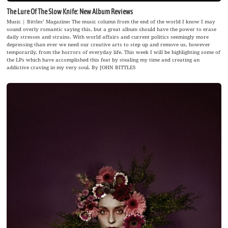
The Lure Of The Slow Knife: New Album Reviews
Music | Bittles’ Magazine: The music column from the end of the world I know I may
sound overly romantic saying this, but a great album should have the power to erase
daily stresses and strains. With world affairs and current politics seemingly more
depressing than ever we need our creative arts to step up and remove us, however
temporarily, from the horrors of everyday life. This week I will be highlighting some of
the LPs which have accomplished this feat by stealing my time and creating an
addictive craving in my very soul. By JOHN BITTLES