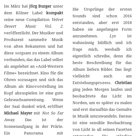
Im März hat
Jörg Burger
unter
Die Ursprünge der ersten
dem Kölner Label
kompakt
Sounds sind schon 2016
seine neue Compilation
Velvet
entstanden, aber erst 2018
Desert Music Vol. 2.
haben sie angefangen Form
veröffentlicht. Der Musiker und
anzunehmen.
Lys
ist
Produzent sammelte Musik
wahnsinnig bildlich und ich
von alten Bekannten und hat
frage mich, weshalb ich
diese sorgsam zu einem Album
eigentlich schreibe, denn die
verbunden, das das Label selbst
beste Beschreibung für das
als angelehnt an »Acid-Western
Album liefern Bilder. Das liegt
Filme« bezeichnet. Kino für die
vielleicht auch am
Ohren sozusagen und sich das
Entstehungsprozess.
Christian
Album als Kinovorstellung im
ging jeden Morgen laufen und
Kopf abzuspielen ist eine gute
beobachtete das Licht im
Gebrauchsanweisung. Wenn
Norden, um es später zu malen
der Saal dunkel wird, eröffnet
und erst daraufhin das Gemalte
Michael Mayer
mit
Not So Far
in Musik umzuwandeln. Daraus
Away.
Das ist der
ist eine sensible Beobachtung
Sonnenaufgang in der Prärie.
von Licht in all seinen Facetten
Ein Panorama mit