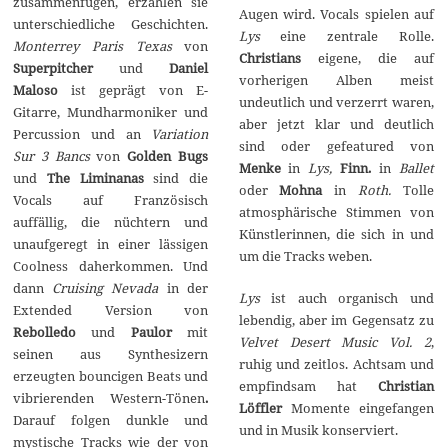
zusammenfügen, erzählen sie
Augen wird. Vocals spielen auf
unterschiedliche Geschichten.
Lys
eine zentrale Rolle.
Monterrey Paris Texas
von
Christians
eigene, die auf
Superpitcher
und
Daniel
vorherigen Alben meist
Maloso
ist geprägt von E-
undeutlich und verzerrt waren,
Gitarre, Mundharmoniker und
aber jetzt klar und deutlich
Percussion und an
Variation
sind oder gefeatured von
Sur 3 Bancs
von
Golden Bugs
Menke
in
Lys,
Finn.
in
Ballet
und
The Liminanas
sind die
oder
Mohna
in
Roth.
Tolle
Vocals auf Französisch
atmosphärische Stimmen von
auffällig, die nüchtern und
Künstlerinnen, die sich in und
unaufgeregt in einer lässigen
um die Tracks weben.
Coolness daherkommen. Und
dann
Cruising Nevada
in der
Lys
ist auch organisch und
Extended Version von
lebendig, aber im Gegensatz zu
Rebolledo
und
Paulor
mit
Velvet Desert Music Vol. 2
,
seinen aus Synthesizern
ruhig und zeitlos. Achtsam und
erzeugten bouncigen Beats und
empfindsam hat
Christian
vibrierenden Western-Tönen
.
L
öffler
Momente eingefangen
Darauf folgen dunkle und
und in Musik konserviert.
mystische Tracks wie der von