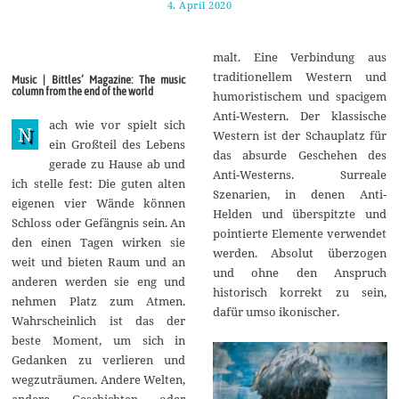
4. April 2020
2
5
.
M
malt. Eine Verbindung aus
a
i
traditionellem Western und
Music | Bittles’ Magazine: The music
2
column from the end of the world
humoristischem und spacigem
0
2
Anti-Western. Der klassische
ach wie vor spielt sich
0
N
Western ist der Schauplatz für
ein Großteil des Lebens
das absurde Geschehen des
gerade zu Hause ab und
Anti-Westerns. Surreale
ich stelle fest: Die guten alten
Szenarien, in denen Anti-
eigenen vier Wände können
Helden und überspitzte und
Schloss oder Gefängnis sein. An
pointierte Elemente verwendet
den einen Tagen wirken sie
werden. Absolut überzogen
weit und bieten Raum und an
und ohne den Anspruch
anderen werden sie eng und
historisch korrekt zu sein,
nehmen Platz zum Atmen.
dafür umso ikonischer.
Wahrscheinlich ist das der
beste Moment, um sich in
Gedanken zu verlieren und
wegzuträumen. Andere Welten,
andere Geschichten oder