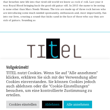
that breathes new life into that tired old world we know as rock n’ roll. Last year it
was Royal Blood bringing back the good old guitar riff. In 2015 the name to be noting
is none other than Mars Needs Women. The trio are made up of three rock heroes who
are introducing some much needed spontaneity, enthusiasm and, most importantly, fun
into our lives, creating a sound that kicks sand in the face of those who say they are
sick of guitars. Sounding as
Vollgekrümelt!
TITEL nutzt Cookies. Wenn Sie auf "Alle annehmen"
klicken, erklären Sie sich mit der Verwendung aller
Cookies einverstanden. Sie können Cookies jedoch
auch ablehnen oder die "Cookie-Einstellungen"
besuchen, um eine kontrollierte Zustimmung zu
erteilen.
Cookies einstellen
Ablehnen
Alle annehmen
© TITEL kulturmagazin 2022