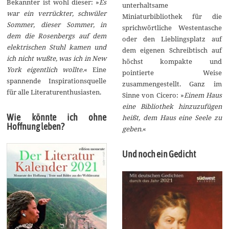
Bekannter ist wohl dieser: »
Es
unterhaltsame
war ein verrückter, schwüler
Miniaturbibliothek für die
Sommer, dieser Sommer, in
sprichwörtliche Westentasche
dem die Rosenbergs auf dem
oder den Lieblingsplatz auf
elektrischen Stuhl kamen und
dem eigenen Schreibtisch auf
ich nicht wußte, was ich in New
höchst kompakte und
York eigentlich wollte.
« Eine
pointierte Weise
spannende Inspirationsquelle
zusammengestellt. Ganz im
für alle Literaturenthusiasten.
Sinne von Cicero: »
Einem Haus
eine Bibliothek hinzuzufügen
Wie könnte ich ohne
heißt, dem Haus eine Seele zu
Hoffnung leben?
geben.
«
Und noch ein Gedicht