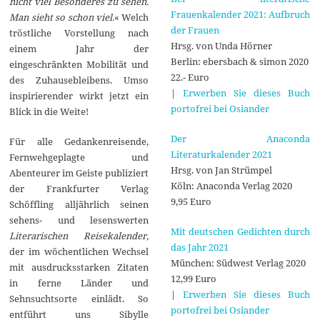
nicht viel Besonderes zu sehen.
Frauenkalender 2021: Aufbruch
Man sieht so schon viel.
« Welch
der Frauen
tröstliche Vorstellung nach
Hrsg. von Unda Hörner
einem Jahr der
Berlin: ebersbach & simon 2020
eingeschränkten Mobilität und
22.- Euro
des Zuhausebleibens. Umso
|
Erwerben Sie dieses Buch
inspirierender wirkt jetzt ein
portofrei bei Osiander
Blick in die Weite!
Der Anaconda
Für alle Gedankenreisende,
Literaturkalender 2021
Fernwehgeplagte und
Hrsg. von Jan Strümpel
Abenteurer im Geiste publiziert
Köln: Anaconda Verlag 2020
der Frankfurter Verlag
9,95 Euro
Schöffling alljährlich seinen
sehens- und lesenswerten
Mit deutschen Gedichten durch
Literarischen Reisekalender,
das Jahr 2021
der im wöchentlichen Wechsel
München: Südwest Verlag 2020
mit ausdrucksstarken Zitaten
12,99 Euro
in ferne Länder und
|
Erwerben Sie dieses Buch
Sehnsuchtsorte einlädt. So
portofrei bei Osiander
entführt uns Sibylle