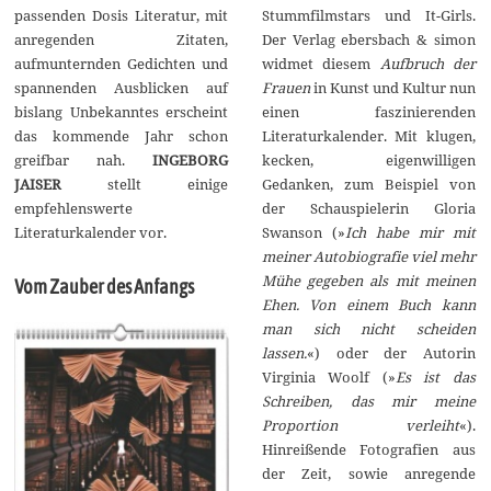
2
passenden Dosis Literatur, mit
Stummfilmstars und It-Girls.
0
anregenden Zitaten,
Der Verlag ebersbach & simon
aufmunternden Gedichten und
widmet diesem
Aufbruch der
spannenden Ausblicken auf
Frauen
in Kunst und Kultur nun
bislang Unbekanntes erscheint
einen faszinierenden
das kommende Jahr schon
Literaturkalender. Mit klugen,
greifbar nah.
INGEBORG
kecken, eigenwilligen
JAISER
stellt einige
Gedanken, zum Beispiel von
empfehlenswerte
der Schauspielerin Gloria
Literaturkalender vor.
Swanson (»
Ich habe mir mit
meiner Autobiografie viel mehr
Mühe gegeben als mit meinen
Vom Zauber des Anfangs
Ehen. Von einem Buch kann
man sich nicht scheiden
lassen.
«) oder der Autorin
Virginia Woolf (»
Es ist das
Schreiben, das mir meine
Proportion verleiht
«).
Hinreißende Fotografien aus
der Zeit, sowie anregende