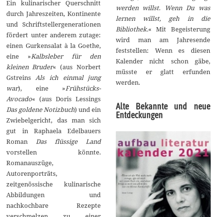
Ein kulinarischer Querschnitt
werden willst. Wenn Du was
durch Jahreszeiten, Kontinente
lernen willst, geh in die
und Schriftstellergenerationen
Bibliothek.
« Mit Begeisterung
fördert unter anderem zutage:
wird man am Jahresende
einen Gurkensalat à la Goethe,
feststellen: Wenn es diesen
eine »
Kalbsleber für den
Kalender nicht schon gäbe,
kleinen Bruder
« (aus Norbert
müsste er glatt erfunden
Gstreins
Als ich einmal jung
werden.
war
), eine »
Frühstücks-
Avocado
« (aus Doris Lessings
Alte Bekannte und neue
Das goldene Notizbuch
) und ein
Entdeckungen
Zwiebelgericht, das man sich
gut in Raphaela Edelbauers
Roman
Das flüssige Land
vorstellen könnte.
Romanauszüge,
Autorenporträts,
zeitgenössische kulinarische
Abbildungen und
nachkochbare Rezepte
verschmelzen zu einer