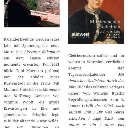
Kalenderfreunde werden jedes
Jahr mit Spannung das neue
Motto des
Literatur Kalenders
Gleichermaßen solide und im
aus dem Hause edition
wahrsten Wortsinn verdichtet
momente erwarten. Für 2021
kommt der
blickt Toni Morrison prüfend
Tagesabreißkalender
Mit
von der Anhöhe einer
deutschen Gedichten durch das
Küstenstadt in die Ferne. Mit
Jahr 2021
des Südwest Verlages
Mut und Stolz lebt sie
Momente
daher. Von Wilhelm Buschs
der Hoffnung
. Genauso wie
Begrüßungswünschen zum 1.
Virginia Woolf, die große
Januar (»
Will das Glück nach
Erwartungen in Ehe und
seinem Sinn / Dir was Gutes
gemeinsames Schaffen legt.
schenken / sage Dank und
Wie der alternde Oscar Wilde,
nimm es hin / ohne viel
der sich Illusionen als