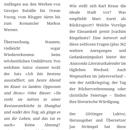
Anfängen aus den Werken von
Wie stellt sich Karl Kraus die
Georges Bataille bis Ocean
ideale Stadt vor? Was
Vuong, vom Blogger Airen bis
empfiehlt Marc Aurel als
zum Romancier Markus
Rückzugsort? Welche Vorzüge
Werner.
der Einsamkeit preist Joachim
Ringelnatz? Eine Antwort auf
Überraschung, Staunen,
diese zeitlosen Fragen (plus 362
vielleicht sogar
weitere Anregungen und
Wiedererkennen beim
Gedankenimpulse) bietet der
wöchentlichen Umblättern. Von
Anaconda Literaturkalender
im
welchem Autor stammt wohl
täglichen Wechsel. Auch
der Satz »
Ich bin bestens
Wegmarken im Jahresverlauf –
ausstaffiert, um heute Abend
wie der Antikriegstag, der Tag
im Knast zu landen: Opposum
der Bücherverbrennung oder
und Hose.
« Oder dieser: »
Da
christliche Feiertage – finden
steht sie mitten in einer
ihre literarische Würdigung.
Restaurantküche in Shanghai
und walkt den Teig, als ginge es
Der Göttinger Lektor,
um ihr Leben, und das tut es
Herausgeber und Übersetzer
auch.
« Keine Ahnung?
Jan Strümpel hat diese