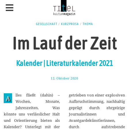
GESELLSCHAFT
/
KURZPROSA
/
THEMA
Im Lauf der Zeit
Kalender | Literaturkalender 2021
12. Oktober 2020
1
9
.
O
lles fließt (dahin) –
getrieben von einer explosiven
k
A
t
Wochen, Monate,
Aufbruchstimmung, nachhaltig
o
Jahreszeiten. Was
geprägt durch ehrgeizige
b
e
könnte uns verlässlicher Halt
Journalistinnen und
r
und Orientierung bieten als
Avantgardekünstlerinnen,
2
0
Kalender? Unterlegt mit der
durch aufstrebende