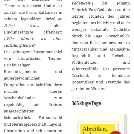
Bedenken
«) bis Johann
Theaterautor macht. Und nicht
Heinrich Voß´ Gedanken zu den
zuletzt wie Franz Kafka, der in
letzten Stunden des Jahres
seinem legendären
Brief an
begleiten uns beliebte und auch
Felice
trotz aller
weniger bekannte Gedichte
Bindungsängste offenbart:
durch die Tage. Vornehmlich
»
Wie könnte ich ohne
deutsche Klassiker bewundern
Hoffnung leben?
«
Mittagszauber und Mainächte,
Das gelungene Zusammenspiel
Regenduft und Reiselust,
von literarischen Texten,
Wolkenfetzen und
Briefauszügen,
Wintergefühle. Das passende
Romanfragmenten und
Geschenk für heimliche
außergewöhnlichen
Romantiker und Freunde des
Fotografien von Schriftstellern
gereimten Wortes.
machen diesen
Wochenkalender zum
365 kluge Tage
regelmäßig mit Preisen
ausgezeichneten
Schmuckstück. Fotoauswahl
und Herausgeberschaft, Layout,
Illustration und seit neuestem