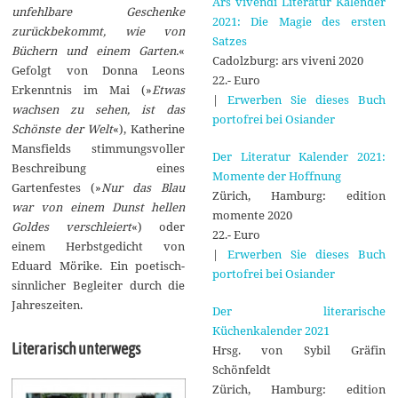
Ars vivendi Literatur Kalender
unfehlbare Geschenke
2021: Die Magie des ersten
zurückbekommt, wie von
Satzes
Büchern und einem Garten.
«
Cadolzburg: ars viveni 2020
Gefolgt von Donna Leons
22.- Euro
Erkenntnis im Mai (»
Etwas
|
Erwerben Sie dieses Buch
wachsen zu sehen, ist das
portofrei bei Osiander
Schönste der Welt
«), Katherine
Mansfields stimmungsvoller
Der Literatur Kalender 2021:
Beschreibung eines
Momente der Hoffnung
Gartenfestes (»
Nur das Blau
Zürich, Hamburg: edition
war von einem Dunst hellen
momente 2020
Goldes verschleiert
«) oder
22.- Euro
einem Herbstgedicht von
|
Erwerben Sie dieses Buch
Eduard Mörike. Ein poetisch-
portofrei bei Osiander
sinnlicher Begleiter durch die
Jahreszeiten.
Der literarische
Küchenkalender 2021
Literarisch unterwegs
Hrsg. von Sybil Gräfin
Schönfeldt
Zürich, Hamburg: edition