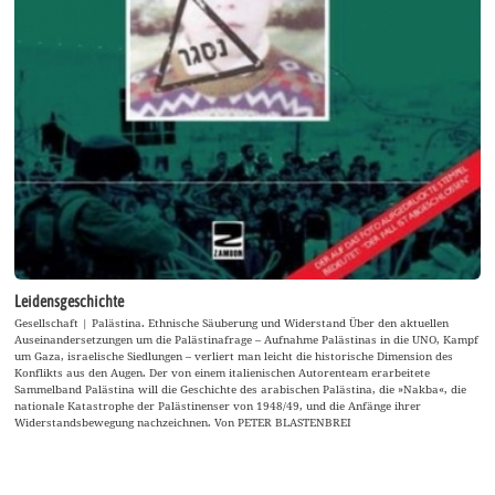
Leidensgeschichte
Gesellschaft | Palästina. Ethnische Säuberung und Widerstand Über den aktuellen
Auseinandersetzungen um die Palästinafrage – Aufnahme Palästinas in die UNO, Kampf
um Gaza, israelische Siedlungen – verliert man leicht die historische Dimension des
Konflikts aus den Augen. Der von einem italienischen Autorenteam erarbeitete
Sammelband Palästina will die Geschichte des arabischen Palästina, die »Nakba«, die
nationale Katastrophe der Palästinenser von 1948/49, und die Anfänge ihrer
Widerstandsbewegung nachzeichnen. Von PETER BLASTENBREI