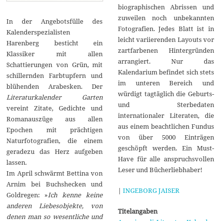
biographischen Abrissen und
zuweilen noch unbekannten
In der Angebotsfülle des
Fotografien. Jedes Blatt ist in
Kalenderspezialisten
leicht variierenden Layouts vor
Harenberg besticht ein
zartfarbenen Hintergründen
Klassiker mit allen
arrangiert. Nur das
Schattierungen von Grün, mit
Kalendarium befindet sich stets
schillernden Farbtupfern und
im unteren Bereich und
blühenden Arabesken. Der
würdigt tagtäglich die Geburts-
Literaturkalender Garten
und Sterbedaten
vereint Zitate, Gedichte und
internationaler Literaten, die
Romanauszüge aus allen
aus einem beachtlichen Fundus
Epochen mit prächtigen
von über 5000 Einträgen
Naturfotografien, die einem
geschöpft werden. Ein Must-
geradezu das Herz aufgeben
Have für alle anspruchsvollen
lassen.
Leser und Bücherliebhaber!
Im April schwärmt Bettina von
Arnim bei Buchshecken und
|
INGEBORG JAISER
Goldregen: »
Ich kenne keine
anderen Liebesobjekte, von
Titelangaben
denen man so wesentliche und