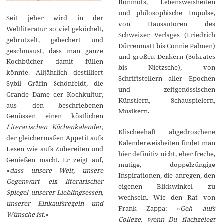
Bonmots, Lebensweisheiten
und philosophische Impulse,
Seit jeher wird in der
von Hausautoren des
Weltliteratur so viel geköchelt,
Schweizer Verlages (Friedrich
gebrutzelt, gebechert und
Dürrenmatt bis Connie Palmen)
geschmaust, dass man ganze
und großen Denkern (Sokrates
Kochbücher damit füllen
bis Nietzsche), von
könnte. Alljährlich destilliert
Schriftstellern aller Epochen
Sybil Gräfin Schönfeldt, die
und zeitgenössischen
Grande Dame der Kochkultur,
Künstlern, Schauspielern,
aus den beschriebenen
Musikern.
Genüssen einen köstlichen
Literarischen Küchenkalender,
Klischeehaft abgedroschene
der gleichermaßen Appetit aufs
Kalenderweisheiten findet man
Lesen wie aufs Zubereiten und
hier definitiv nicht, eher freche,
Genießen macht. Er zeigt auf,
mutige, doppelzüngige
»
dass unsere Welt, unsere
Inspirationen, die anregen, den
Gegenwart ein literarischer
eigenen Blickwinkel zu
Spiegel unserer Lieblingsessen,
wechseln. Wie den Rat von
unserer Einkaufsregeln und
Frank Zappa: »
Geh aufs
Wünsche ist.
«
College, wenn Du flachgelegt