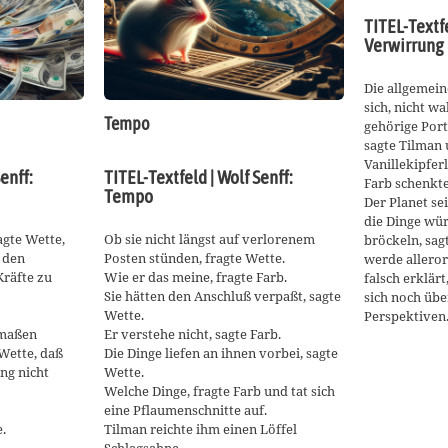
TITEL-Textfe
Verwirrung
Die allgemein
sich, nicht w
Tempo
gehörige Por
sagte Tilman 
Vanillekipferl
enff:
TITEL-Textfeld | Wolf Senff:
Farb schenkte
Tempo
Der Planet se
die Dinge wü
agte Wette,
Ob sie nicht längst auf verlorenem
bröckeln, sagt
r den
Posten stünden, fragte Wette.
werde allero
räfte zu
Wie er das meine, fragte Farb.
falsch erklä
Sie hätten den Anschluß verpaßt, sagte
sich noch üb
Wette.
Perspektiven
rmaßen
Er verstehe nicht, sagte Farb.
Wette, daß
Die Dinge liefen an ihnen vorbei, sagte
ung nicht
Wette.
Welche Dinge, fragte Farb und tat sich
eine Pflaumenschnitte auf.
.
Tilman reichte ihm einen Löffel