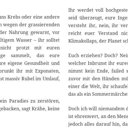
0
2
Ihr werdet voll hochgest
0
uns Krebs oder eine andere
seid überzeugt, eure Inge
en wegen der grassierenden
versteht ihr, nein, ihr ve
 der Nahrung gewarnt, vor
reicht euer Verstand ni
ltigem Wasser – ihr solltet
Klimakollaps, der Planet sc
nicht protzt mit euren
läge sammelt, das eure
Euch erziehen? Doch? Nein,
eure eigene Gesundheit und
welcher Inbrunst ihr eures
 prunkt ihr mit Exponaten,
nimmt kein Ende, failed s
ist massiv Rubel im Umlauf,
zuvor mit den Händen mühs
einer die Welt, ihr schaufe
das als ein Sommermärche
ein Paradies zu zerstören,
gebacken, sagt Krähe, keine
Doch ich will niemandem di
ist ehrenwert, an den Mens
jedoch alles darauf hin, d