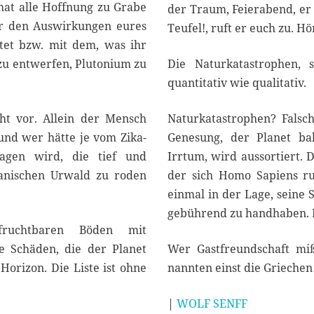
 hat alle Hoffnung zu Grabe
der Traum, Feierabend, er is
or den Auswirkungen eures
Teufel!, ruft er euch zu. Hö
attet bzw. mit dem, was ihr
zu entwerfen, Plutonium zu
Die Naturkatastrophen,
quantitativ wie qualitativ.
ht vor. Allein der Mensch
Naturkatastrophen? Falsc
und wer hätte je vom Zika-
Genesung, der Planet bala
agen wird, die tief und
Irrtum, wird aussortiert. D
ianischen Urwald zu roden
der sich Homo Sapiens ru
einmal in der Lage, seine 
gebührend zu handhaben. Da
fruchtbaren Böden mit
ie Schäden, die der Planet
Wer Gastfreundschaft mißb
Horizon. Die Liste ist ohne
nannten einst die Griechen 
|
WOLF SENFF