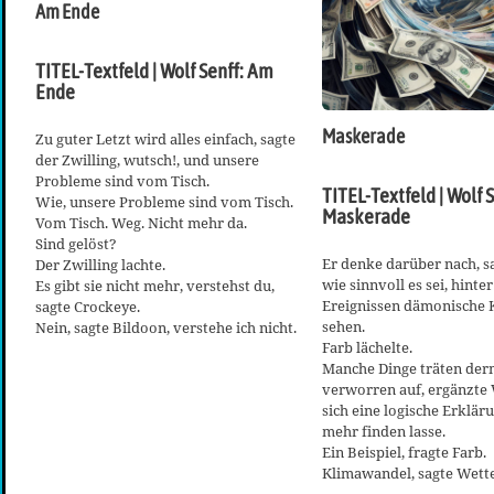
Am Ende
TITEL-Textfeld | Wolf Senff: Am
Ende
Maskerade
Zu guter Letzt wird alles einfach, sagte
der Zwilling, wutsch!, und unsere
Probleme sind vom Tisch.
TITEL-Textfeld | Wolf S
Wie, unsere Probleme sind vom Tisch.
Maskerade
Vom Tisch. Weg. Nicht mehr da.
Sind gelöst?
Er denke darüber nach, s
Der Zwilling lachte.
wie sinnvoll es sei, hinte
Es gibt sie nicht mehr, verstehst du,
Ereignissen dämonische K
sagte Crockeye.
sehen.
Nein, sagte Bildoon, verstehe ich nicht.
Farb lächelte.
Manche Dinge träten de
verworren auf, ergänzte 
sich eine logische Erklär
mehr finden lasse.
Ein Beispiel, fragte Farb.
Klimawandel, sagte Wette