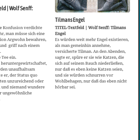
ld | Wolf Senff:
Tilmans Engel
TITEL-Textfeld | Wolf Senff: Tilmans
e Konfusion verdichte
Engel
ahr, man müsse sich eine
Es würden weit mehr Engel existieren,
tion Argwohn bewahren,
als man gemeinhin annehme,
und griff nach einem
versicherte Tilman. An den Abenden,
.
sagte er, spüre er sie wie Katzen, die
 Tee ein.
sich auf seinem Bauch niederließen,
i heruntergewirtschaftet,
nur daß es eben keine Katzen seien,
rden unaufhaltsam
und sie würden schnurren vor
e er, der Status quo
Wohlbehagen, nur daß das eben nicht
rten unzureichend oder
hörbar sei.
rt, und niemand wundere
er ungewöhnliche
.