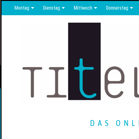
Montag
Dienstag
Mittwoch
Donnerstag
DAS ONL