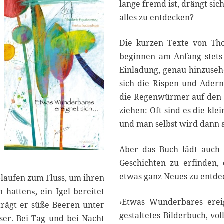
0
lange fremd ist, drängt si
2
alles zu entdecken?
0
Die kurzen Texte von Tho
beginnen am Anfang stets
Einladung, genau hinzusehe
sich die Rispen und Ader
die Regenwürmer auf den W
ziehen: Oft sind es die kle
und man selbst wird dann a
Aber das Buch lädt auch e
Geschichten zu erfinden, 
etwas ganz Neues zu entdec
»laufen zum Fluss, um ihren
 hatten«, ein Igel bereitet
›Etwas Wunderbares ereign
 trägt er süße Beeren unter
gestaltetes Bilderbuch, vo
ser. Bei Tag und bei Nacht