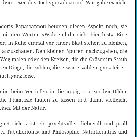
ch dem Leser des Buchs geradezu auf: Was gäbe es nicht
doris Papaíoannou betonen diesen Aspekt noch, sie
 mit den Worten »Während du nicht hier bist«: Eine
n, in Ruhe einmal vor einem Blatt stehen zu bleiben,
n anzuschauen. Den kleinen Spuren nachzugehen, die
eg malen oder den Kreisen, die die Gräser im Staub
inen Dinge, die zählen, die etwas erzählen, ganz leise –
uch ganz leise.
in, beim Vertiefen in die üppig strotzenden Bilder
die Phantasie laufen zu lassen und damit vielleicht
ken. Mit der Natur.
et sich…‹ ist ein prachtvolles, liebevoll und prall
ller Fabulierkunst und Philosophie, Naturkenntnis und