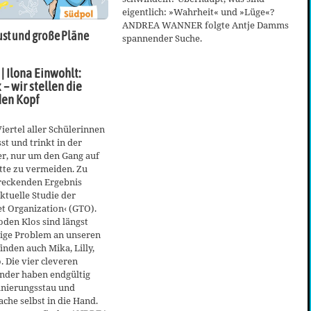
eigentlich: »Wahrheit« und »Lüge«?
ANDREA WANNER folgte Antje Damms
ust und große Pläne
spannender Suche.
| Ilona Einwohlt:
– wir stellen die
den Kopf
Viertel aller Schülerinnen
st und trinkt in der
er, nur um den Gang auf
ette zu vermeiden. Zu
reckenden Ergebnis
tuelle Studie der
t Organization‹ (GTO).
den Klos sind längst
zige Problem an unseren
inden auch Mika, Lilly,
. Die vier cleveren
nder haben endgültig
nierungsstau und
che selbst in die Hand.