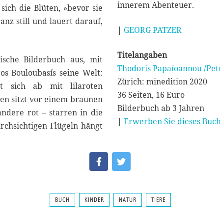
innerem Abenteuer.
ich die Blüten, »bevor sie
anz still und lauert darauf,
|
GEORG PATZER
Titelangaben
ische Bilderbuch aus, mit
Thodoris Papaíoannou /Pet
ros Bouloubasís seine Welt:
Zürich: minedition 2020
t sich ab mit lilaroten
36 Seiten, 16 Euro
en sitzt vor einem braunen
Bilderbuch ab 3 Jahren
ndere rot – starren in die
|
Erwerben Sie dieses Buch
rchsichtigen Flügeln hängt
BUCH
KINDER
NATUR
TIERE