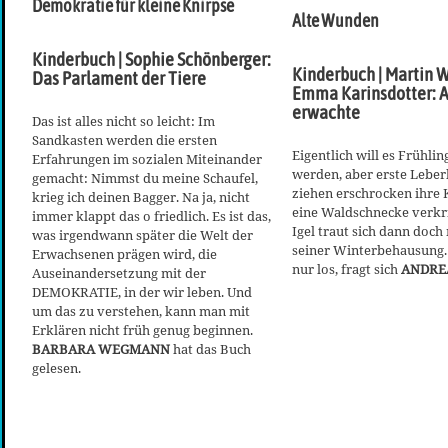
Demokratie für kleine Knirpse
Alte Wunden
Kinderbuch | Sophie Schönberger:
Kinderbuch | Martin 
Das Parlament der Tiere
Emma Karinsdotter: A
erwachte
Das ist alles nicht so leicht: Im
Sandkasten werden die ersten
Eigentlich will es Frühli
Erfahrungen im sozialen Miteinander
werden, aber erste Lebe
gemacht: Nimmst du meine Schaufel,
ziehen erschrocken ihre 
krieg ich deinen Bagger. Na ja, nicht
eine Waldschnecke verkrie
immer klappt das o friedlich. Es ist das,
Igel traut sich dann doch 
was irgendwann später die Welt der
seiner Winterbehausung. 
Erwachsenen prägen wird, die
nur los, fragt sich
ANDRE
Auseinandersetzung mit der
DEMOKRATIE, in der wir leben. Und
um das zu verstehen, kann man mit
Erklären nicht früh genug beginnen.
BARBARA WEGMANN
hat das Buch
gelesen.