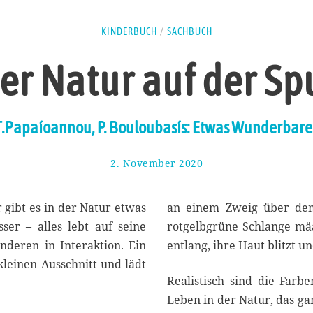
KINDERBUCH
/
SACHBUCH
er Natur auf der Sp
T.Papaíoannou, P. Bouloubasís: Etwas Wunderbares
2. November 2020
5
.
N
o
 gibt es in der Natur etwas
an einem Zweig über dem 
v
ser – alles lebt auf seine
rotgelbgrüne Schlange mä
e
anderen in Interaktion. Ein
entlang, ihre Haut blitzt un
m
b
kleinen Ausschnitt und lädt
e
Realistisch sind die Farb
r
Leben in der Natur, das ga
2