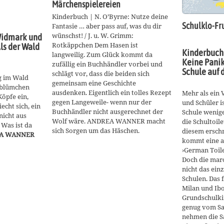
Märchenspielereien
Kinderbuch | N. O’Byrne: Nutze deine
Schulklo-Fr
Fantasie … aber pass auf, was du dir
wünschst! / J. u. W. Grimm:
Widmark und
Rotkäppchen Dem Hasen ist
ls der Wald
Kinderbuch 
langweilig. Zum Glück kommt da
Keine Panik 
zufällig ein Buchhändler vorbei und
Schule auf 
schlägt vor, dass die beiden sich
ng im Wald
gemeinsam eine Geschichte
rblümchen
ausdenken. Eigentlich ein tolles Rezept
Mehr als ein 
Köpfe ein,
gegen Langeweile- wenn nur der
und Schüler is
cht sich, ein
Buchhändler nicht ausgerechnet der
Schule wenig
nicht aus
Wolf wäre. ANDREA WANNER macht
die Schultoil
Was ist da
sich Sorgen um das Häschen.
diesem ersch
A WANNER
kommt eine ak
›German Toile
Doch die maro
nicht das ein
Schulen. Das f
Milan und Ibo
Grundschulki
genug vom Sa
nehmen die Sa