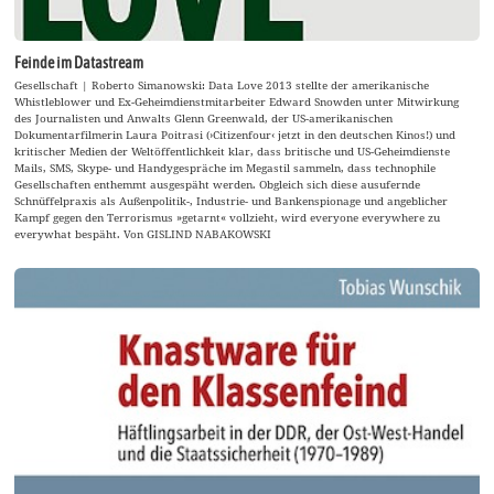
Feinde im Datastream
Gesellschaft | Roberto Simanowski: Data Love 2013 stellte der amerikanische
Whistleblower und Ex-Geheimdienstmitarbeiter Edward Snowden unter Mitwirkung
des Journalisten und Anwalts Glenn Greenwald, der US-amerikanischen
Dokumentarfilmerin Laura Poitrasi (›Citizenfour‹ jetzt in den deutschen Kinos!) und
kritischer Medien der Weltöffentlichkeit klar, dass britische und US-Geheimdienste
Mails, SMS, Skype- und Handygespräche im Megastil sammeln, dass technophile
Gesellschaften enthemmt ausgespäht werden. Obgleich sich diese ausufernde
Schnüffelpraxis als Außenpolitik-, Industrie- und Bankenspionage und angeblicher
Kampf gegen den Terrorismus »getarnt« vollzieht, wird everyone everywhere zu
everywhat bespäht. Von GISLIND NABAKOWSKI