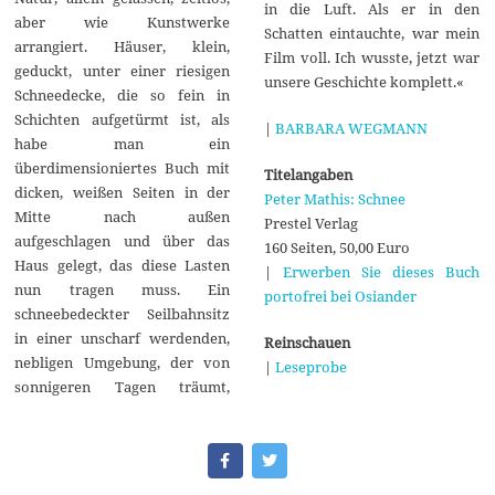
in die Luft. Als er in den
aber wie Kunstwerke
Schatten eintauchte, war mein
arrangiert. Häuser, klein,
Film voll. Ich wusste, jetzt war
geduckt, unter einer riesigen
unsere Geschichte komplett.«
Schneedecke, die so fein in
Schichten aufgetürmt ist, als
|
BARBARA WEGMANN
habe man ein
überdimensioniertes Buch mit
Titelangaben
dicken, weißen Seiten in der
Peter Mathis: Schnee
Mitte nach außen
Prestel Verlag
aufgeschlagen und über das
160 Seiten, 50,00 Euro
Haus gelegt, das diese Lasten
|
Erwerben Sie dieses Buch
nun tragen muss. Ein
portofrei bei Osiander
schneebedeckter Seilbahnsitz
in einer unscharf werdenden,
Reinschauen
nebligen Umgebung, der von
|
Leseprobe
sonnigeren Tagen träumt,