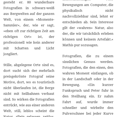
gesteht er. 80 wunderbare
Bewegungen am Computer, die
Fotografien in schwarz-weiß
physikalisch nicht
aus Bergwelten auf der ganzen
nachvollziehbar sind, lehnt er
Welt, von einem »Momente-
entschieden ab. Sein Interesse
Sammler«, der, wie er sagt,
gilt der »wahren« Natur, also
»eben oft zur richtigen Zeit am
der, die wir tatsächlich erleben
richtigen Ort« ist, der
können und keinem Artefakt.«
professionell wie kein anderer
Mathis pur sozusagen.
mit Schatten und Licht
jongliert.
Fotografien, die zu einem
sinnlichen Genuss werden.
Stille, abgelegene Orte sind es,
Fotografien, die den einen, den
dort sucht sich der mehrfach
wahren Moment einfangen, ob
preisgekrönte Fotograf seine
in der Landschaft oder in der
Motive, dort, wo es touristisch
Bewegung. »Ein kurzer
nicht überlaufen ist, die Berge
Funkspruch und Peter fuhr in
nicht mit Seilbahnen verbaut
den Steilhang ein. Er nahm
sind. So wirken die Fotografien
Fahrt auf, wurde immer
entrückt, wie aus einer anderen
schneller und wirbelte den
Welt, still, leblos scheint die
Pulverschnee bei jeder Kurve
Natur, allein gelassen, zeitlos,