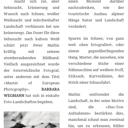
macht sich rar, aber
einen Moment darüber
m
b
Sehnsucht, Erinnerung und
nachzudenken, wie der
e
Wunsch nach Schnee, weißer
touristische Ausbau alpiner
r
2
Weihnacht und märchenhafter
Hänge Natur und Landschaft
0
Landschaft verblassen bei uns
verändert.
2
0
keineswegs. Das Feuer für diese
Spuren im Schnee, von ganz
Sehnsucht nach kaltem Weiß
weit oben fotografiert, oder
schürt jetzt Peter Mathis
einem gegenüberliegenden
kräftig mit seinem
Hang. Muster, die aussehen, wie
atemberaubenden Bildband.
verschiedene Stiche einer
Vielfach ausgezeichnet wurde
Nähmaschine auf weißem Stoff,
der österreichische Fotograf,
Zickzack, Kurvenlinien, der
unter anderem mit dem Titel
Strich einer Schussfahrt.
»Master of European
Photography«.
BARBARA
Mathis entfremdet die
WEGMANN
hat sich in eiskalte
Landschaft, in der seine Motive
Foto-Landschaften begeben.
sind, die »Duo-Ton-
Aufnahmen« bestärken dies,
manchmal schaut man zweimal
hin, um zu erkennen, Bilder