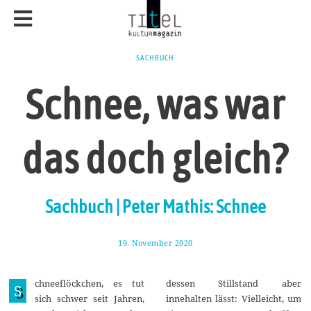
SACHBUCH
Schnee, was war
das doch gleich?
Sachbuch | Peter Mathis: Schnee
19. November 2020
2
5
.
N
chneeflöckchen, es tut
dessen Stillstand aber
o
S
v
sich schwer seit Jahren,
innehalten lässt: Vielleicht, um
e