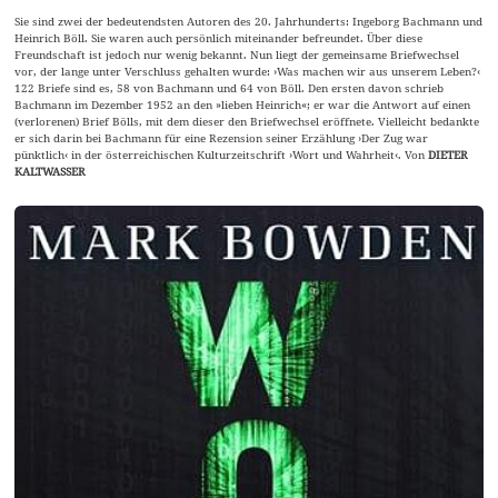
Sie sind zwei der bedeutendsten Autoren des 20. Jahrhunderts: Ingeborg Bachmann und
Heinrich Böll. Sie waren auch persönlich miteinander befreundet. Über diese
Freundschaft ist jedoch nur wenig bekannt. Nun liegt der gemeinsame Briefwechsel
vor, der lange unter Verschluss gehalten wurde: ›Was machen wir aus unserem Leben?‹
122 Briefe sind es, 58 von Bachmann und 64 von Böll. Den ersten davon schrieb
Bachmann im Dezember 1952 an den »lieben Heinrich«; er war die Antwort auf einen
(verlorenen) Brief Bölls, mit dem dieser den Briefwechsel eröffnete. Vielleicht bedankte
er sich darin bei Bachmann für eine Rezension seiner Erzählung ›Der Zug war
pünktlich‹ in der österreichischen Kulturzeitschrift ›Wort und Wahrheit‹. Von
DIETER
KALTWASSER