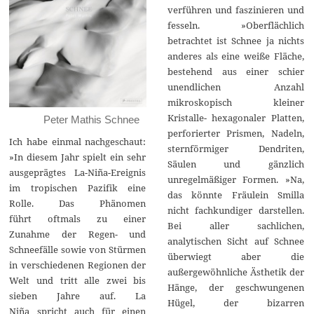
verführen und faszinieren und
fesseln. »Oberflächlich
betrachtet ist Schnee ja nichts
anderes als eine weiße Fläche,
bestehend aus einer schier
unendlichen Anzahl
mikroskopisch kleiner
Kristalle- hexagonaler Platten,
Peter Mathis Schnee
perforierter Prismen, Nadeln,
Ich habe einmal nachgeschaut:
sternförmiger Dendriten,
»In diesem Jahr spielt ein sehr
Säulen und gänzlich
ausgeprägtes La-Niña-Ereignis
unregelmäßiger Formen. »Na,
im tropischen Pazifik eine
das könnte Fräulein Smilla
Rolle. Das Phänomen
nicht fachkundiger darstellen.
führt oftmals zu einer
Bei aller sachlichen,
Zunahme der Regen- und
analytischen Sicht auf Schnee
Schneefälle sowie von Stürmen
überwiegt aber die
in verschiedenen Regionen der
außergewöhnliche Ästhetik der
Welt und tritt alle zwei bis
Hänge, der geschwungenen
sieben Jahre auf. La
Hügel, der bizarren
Niña spricht auch für einen