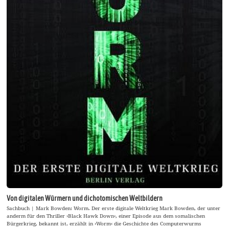
Von digitalen Würmern und dichotomischen Weltbildern
Sachbuch | Mark Bowden: Worm. Der erste digitale Weltkrieg Mark Bowden, der unter
anderm für den Thriller ›Black Hawk Down‹, einer Episode aus dem somalischen
Bürgerkrieg, bekannt ist, erzählt in ›Worm‹ die Geschichte des Computerwurms