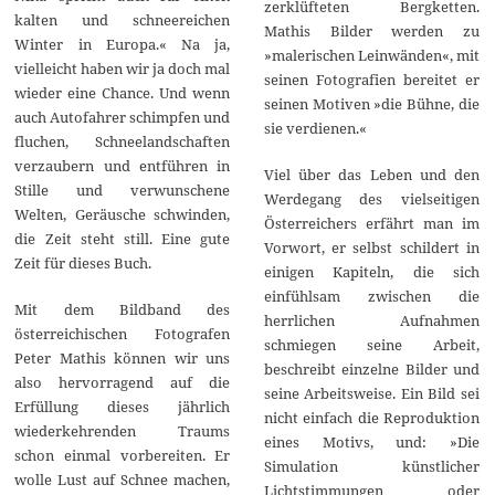
zerklüfteten Bergketten.
kalten und schneereichen
Mathis Bilder werden zu
Winter in Europa.« Na ja,
»malerischen Leinwänden«, mit
vielleicht haben wir ja doch mal
seinen Fotografien bereitet er
wieder eine Chance. Und wenn
seinen Motiven »die Bühne, die
auch Autofahrer schimpfen und
sie verdienen.«
fluchen, Schneelandschaften
verzaubern und entführen in
Viel über das Leben und den
Stille und verwunschene
Werdegang des vielseitigen
Welten, Geräusche schwinden,
Österreichers erfährt man im
die Zeit steht still. Eine gute
Vorwort, er selbst schildert in
Zeit für dieses Buch.
einigen Kapiteln, die sich
einfühlsam zwischen die
Mit dem Bildband des
herrlichen Aufnahmen
österreichischen Fotografen
schmiegen seine Arbeit,
Peter Mathis können wir uns
beschreibt einzelne Bilder und
also hervorragend auf die
seine Arbeitsweise. Ein Bild sei
Erfüllung dieses jährlich
nicht einfach die Reproduktion
wiederkehrenden Traums
eines Motivs, und: »Die
schon einmal vorbereiten. Er
Simulation künstlicher
wolle Lust auf Schnee machen,
Lichtstimmungen oder