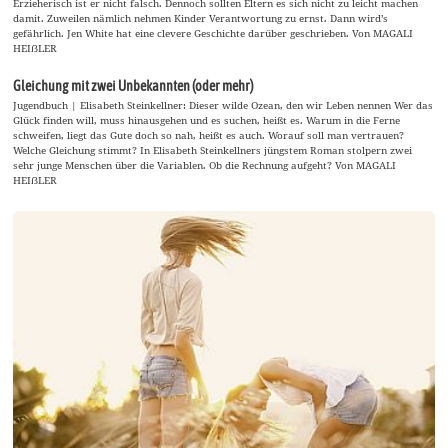
Erzieherisch ist er nicht falsch. Dennoch sollten Eltern es sich nicht zu leicht machen
damit. Zuweilen nämlich nehmen Kinder Verantwortung zu ernst. Dann wird’s
gefährlich. Jen White hat eine clevere Geschichte darüber geschrieben. Von MAGALI
HEIẞLER
Gleichung mit zwei Unbekannten (oder mehr)
Jugendbuch | Elisabeth Steinkellner: Dieser wilde Ozean, den wir Leben nennen Wer das
Glück finden will, muss hinausgehen und es suchen, heißt es. Warum in die Ferne
schweifen, liegt das Gute doch so nah, heißt es auch. Worauf soll man vertrauen?
Welche Gleichung stimmt? In Elisabeth Steinkellners jüngstem Roman stolpern zwei
sehr junge Menschen über die Variablen. Ob die Rechnung aufgeht? Von MAGALI
HEIẞLER