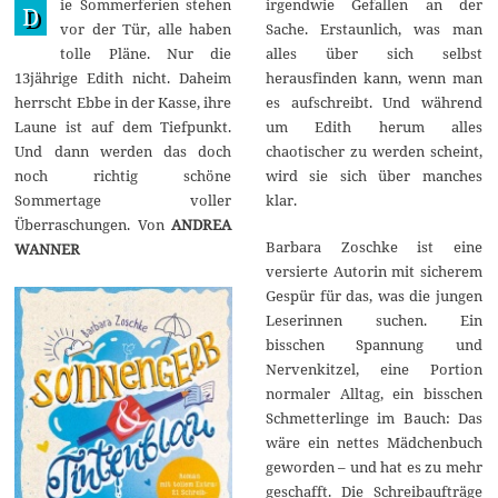
ie Sommerferien stehen
irgendwie Gefallen an der
a
D
i
vor der Tür, alle haben
Sache. Erstaunlich, was man
2
tolle Pläne. Nur die
alles über sich selbst
0
2
13jährige Edith nicht. Daheim
herausfinden kann, wenn man
1
herrscht Ebbe in der Kasse, ihre
es aufschreibt. Und während
Laune ist auf dem Tiefpunkt.
um Edith herum alles
Und dann werden das doch
chaotischer zu werden scheint,
noch richtig schöne
wird sie sich über manches
Sommertage voller
klar.
Überraschungen. Von
ANDREA
Barbara Zoschke ist eine
WANNER
versierte Autorin mit sicherem
Gespür für das, was die jungen
Leserinnen suchen. Ein
bisschen Spannung und
Nervenkitzel, eine Portion
normaler Alltag, ein bisschen
Schmetterlinge im Bauch: Das
wäre ein nettes Mädchenbuch
geworden – und hat es zu mehr
geschafft. Die Schreibaufträge