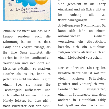
sind geschickt in die Story
eingebaut und als Extra gibt es
im Anhang alle 21
Schreibanregungen mit
Anleitung zum Nachmachen. Da
kann sich jede an einem
Zuhause ist nicht nur das Geld
automatischen Gedicht
knapp, sondern auch die
versuchen, ein Akrostichon
Stimmung ist so mies, dass
basteln, sich ein Notizbuch
Eddy ohne Zögern zusagt, als
zulegen oder – als Kür – sich an
ihr ihre Oma anbietet, die
einem Liebesbrief versuchen.
Ferien bei ihr im Landhotel zu
verbringen und sich dort ein
Der wunderbare Einstieg ins
bisschen nützlich zu machen.
kreative Schreiben ist mit mit
Doofer als es ist, kann es
vielen kleinen Kritzeleien
jedenfalls nicht werden. Es gibt
garniert und vorsorglich zwei
einen See, sie kann ihr
Lesebändchen ausgestattet,
Taschengeld aufbessern und
einem in Sonnengelb und dem
sich vielleicht ein vernünftiges
anderen in Tintenblau. Eddy
Handy leisten, bei dem nicht
hat Spaß an der Sache und
nach kürzester Zeit der Akku