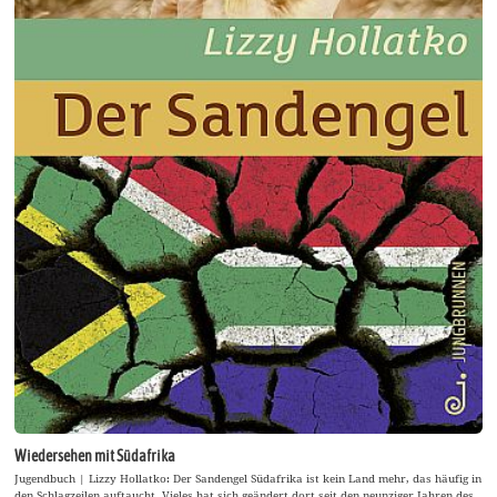
Wiedersehen mit Südafrika
Jugendbuch | Lizzy Hollatko: Der Sandengel Südafrika ist kein Land mehr, das häufig in
den Schlagzeilen auftaucht. Vieles hat sich geändert dort seit den neunziger Jahren des