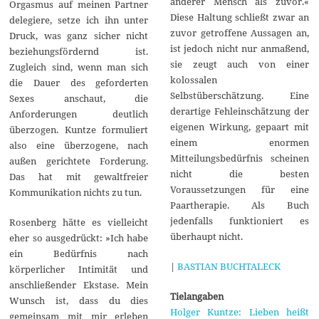
anderer Mensch als zuvor.«
Orgasmus auf meinen Partner
Diese Haltung schließt zwar an
delegiere, setze ich ihn unter
zuvor getroffene Aussagen an,
Druck, was ganz sicher nicht
ist jedoch nicht nur anmaßend,
beziehungsfördernd ist.
sie zeugt auch von einer
Zugleich sind, wenn man sich
kolossalen
die Dauer des geforderten
Selbstüberschätzung. Eine
Sexes anschaut, die
derartige Fehleinschätzung der
Anforderungen deutlich
eigenen Wirkung, gepaart mit
überzogen. Kuntze formuliert
einem enormen
also eine überzogene, nach
Mitteilungsbedürfnis scheinen
außen gerichtete Forderung.
nicht die besten
Das hat mit gewaltfreier
Voraussetzungen für eine
Kommunikation nichts zu tun.
Paartherapie. Als Buch
jedenfalls funktioniert es
Rosenberg hätte es vielleicht
überhaupt nicht.
eher so ausgedrückt: »Ich habe
ein Bedürfnis nach
|
BASTIAN BUCHTALECK
körperlicher Intimität und
anschließender Ekstase. Mein
Tielangaben
Wunsch ist, dass du dies
Holger Kuntze: Lieben heißt
gemeinsam mit mir erleben