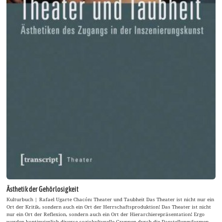
Ästhetik der Gehörlosigkeit
Kulturbuch | Rafael Ugarte Chacón: Theater und Taubheit Das Theater ist nicht nur ein
Ort der Kritik, sondern auch ein Ort der Herrschaftsproduktion! Das Theater ist nicht
nur ein Ort der Reflexion, sondern auch ein Ort der Hierarchierepräsentation! Ergo
werden kontinuierlich diverse soziokulturelle Gruppen durch die Darstellungsformen