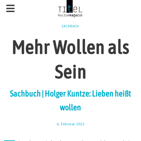
SACHBUCH
Mehr Wollen als
Sein
Sachbuch | Holger Kuntze: Lieben heißt
wollen
4. Februar 2022
9
.
F
e