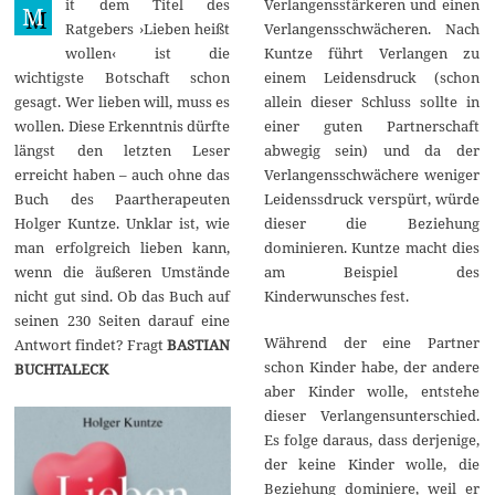
it dem Titel des
Verlangensstärkeren und einen
b
M
r
Ratgebers ›Lieben heißt
Verlangensschwächeren. Nach
u
wollen‹ ist die
Kuntze führt Verlangen zu
a
r
wichtigste Botschaft schon
einem Leidensdruck (schon
2
gesagt. Wer lieben will, muss es
allein dieser Schluss sollte in
0
2
wollen. Diese Erkenntnis dürfte
einer guten Partnerschaft
2
längst den letzten Leser
abwegig sein) und da der
erreicht haben – auch ohne das
Verlangensschwächere weniger
Buch des Paartherapeuten
Leidenssdruck verspürt, würde
Holger Kuntze. Unklar ist, wie
dieser die Beziehung
man erfolgreich lieben kann,
dominieren. Kuntze macht dies
wenn die äußeren Umstände
am Beispiel des
nicht gut sind. Ob das Buch auf
Kinderwunsches fest.
seinen 230 Seiten darauf eine
Während der eine Partner
Antwort findet? Fragt
BASTIAN
schon Kinder habe, der andere
BUCHTALECK
aber Kinder wolle, entstehe
dieser Verlangensunterschied.
Es folge daraus, dass derjenige,
der keine Kinder wolle, die
Beziehung dominiere, weil er