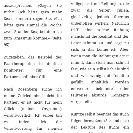
vollgepackt mit Reihungen, die
auszusprechen: »Sagen Sie
zwar die Seiten füllen,
nicht: »Ich hätte gern mehr
gleichzeitig jedoch überaus
Sex«, sondern sagen Sie: »Ich
unbeholfen wirken. Natürlich
hätte gern einmal die Woche
trifft eine solche Reihung
zwei Stunden Sex, bei dem ich
manchmal die Realität und der
zum Orgasmus komme.« (Seite
Leser stimmt zu und sagt zu
95)
sich, ja das kenne ich. Aber
wenn man die Reihungen ernst
Zugegeben, das Beispiel des
nimmt, dann stellt man schnell
Paartherapeuten ist deutlich
fest, wie rein stilistisch sie sind
konkreter; für eine
und wie wenig mit Inhalten
Partnerschaft aber Gift.
gefüllt. Inhaltlich werden
entweder bekannte oder
Nach Rosenberg suche ich
teilweise absurde Konzepte
meine Zufriedenheit nicht im
vorgestellt.
Partner, er ist nicht für mein
Glück (meinen Orgasmus)
Kuntze selbst beendet das Buch
verantwortlich. Ich selber bin
folgendermaßen: »Sie sind nach
es. Indem ich die
der Lektüre des Buchs ein
Verantwortung für meinen