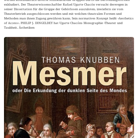
exkludiert. Der Theaterwissenschaftler Rafael Ugarte Chacón versucht deswegen in
seiner Dissertation für die Gruppe der Gehörlosen auszuloten, inwiefern sie vom
Theaterbetrieb ausgeschlossen werden und mit welchen theatralen Formen und
Methoden man ihnen Zugang gewähren kann. Sein normatives Konzept heißt ›Aesthetics
of Access‹. PHILIP J. DINGELDEY hat Ugarte Chacóns Monographie ›Theater und
Taubheit. Ästhetiken