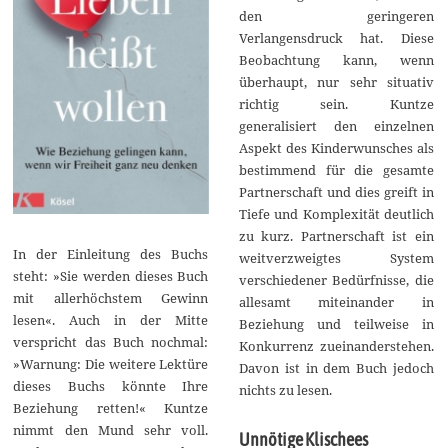
den geringeren
Verlangensdruck hat. Diese
Beobachtung kann, wenn
überhaupt, nur sehr situativ
richtig sein. Kuntze
generalisiert den einzelnen
Aspekt des Kinderwunsches als
bestimmend für die gesamte
Partnerschaft und dies greift in
Tiefe und Komplexität deutlich
zu kurz. Partnerschaft ist ein
In der Einleitung des Buchs
weitverzweigtes System
steht: »Sie werden dieses Buch
verschiedener Bedürfnisse, die
mit allerhöchstem Gewinn
allesamt miteinander in
lesen«. Auch in der Mitte
Beziehung und teilweise in
verspricht das Buch nochmal:
Konkurrenz zueinanderstehen.
»Warnung: Die weitere Lektüre
Davon ist in dem Buch jedoch
dieses Buchs könnte Ihre
nichts zu lesen.
Beziehung retten!« Kuntze
nimmt den Mund sehr voll.
Unnötige Klischees