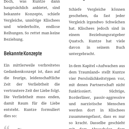
Doch, was Kuntze dann
hauptsächlich anbietet, sind
Schiefe Vergleiche können
bekannte Konzepte, schiefe
geschehen, da fast jeder
Vergleiche, unnötige Klischees
Vergleich irgendwo Schwächen
und wiederholte, endlose
hat. Klischees jedoch sind in
Reihungen. So rettet man keine
einem Beziehungsratgeber
Beziehung.
Quatsch. Kuntze hat viele
davon in seinem Buch
Bekannte Konzepte
untergebracht.
Ein mittlerweile verbreitetes
In dem Kapitel »Aufwachen aus
Gedankenkonzept ist, dass auf
dem Traumland« stellt Kuntze
die feurige, leidenschaftliche
vier Persönlichkeitstypen vor,
Zeit der Verliebtheit die
mit denen Partnerschaft nicht
vertrautere Zeit der Liebe folgt.
funktioniert. Süchtige,
Die Verliebtheit muss enden,
Borderliner, passiv-aggressive
damit Raum für die Liebe
und narzistische Menschen
entsteht. Kuntze formuliert
werden dort in Klischees
dies so:
zusammengefasst, dass es nur
so kracht. Dasselbe geschieht
mit dem Abwechsler, dem