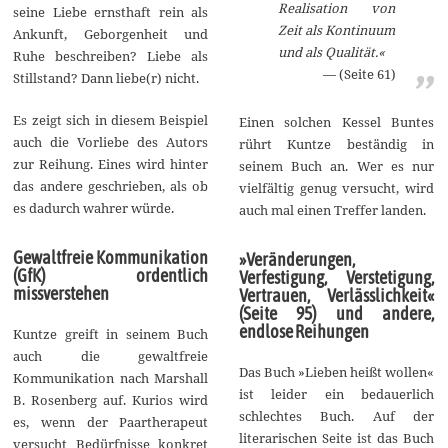
Realisation von
seine Liebe ernsthaft rein als
Zeit als Kontinuum
Ankunft, Geborgenheit und
und als Qualität.«
Ruhe beschreiben? Liebe als
(Seite 61)
Stillstand? Dann liebe(r) nicht.
Es zeigt sich in diesem Beispiel
Einen solchen Kessel Buntes
auch die Vorliebe des Autors
rührt Kuntze beständig in
zur Reihung. Eines wird hinter
seinem Buch an. Wer es nur
das andere geschrieben, als ob
vielfältig genug versucht, wird
es dadurch wahrer würde.
auch mal einen Treffer landen.
Gewaltfreie Kommunikation
»Veränderungen,
(GfK) ordentlich
Verfestigung, Verstetigung,
missverstehen
Vertrauen, Verlässlichkeit«
(Seite 95) und andere,
endlose Reihungen
Kuntze greift in seinem Buch
auch die gewaltfreie
Das Buch »Lieben heißt wollen«
Kommunikation nach Marshall
ist leider ein bedauerlich
B. Rosenberg auf. Kurios wird
schlechtes Buch. Auf der
es, wenn der Paartherapeut
literarischen Seite ist das Buch
versucht Bedürfnisse konkret