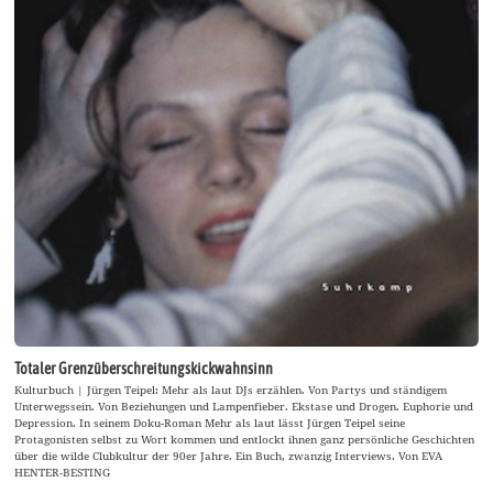
Totaler Grenzüberschreitungskickwahnsinn
Kulturbuch | Jürgen Teipel: Mehr als laut DJs erzählen. Von Partys und ständigem
Unterwegssein. Von Beziehungen und Lampenfieber. Ekstase und Drogen. Euphorie und
Depression. In seinem Doku-Roman Mehr als laut lässt Jürgen Teipel seine
Protagonisten selbst zu Wort kommen und entlockt ihnen ganz persönliche Geschichten
über die wilde Clubkultur der 90er Jahre. Ein Buch, zwanzig Interviews. Von EVA
HENTER-BESTING