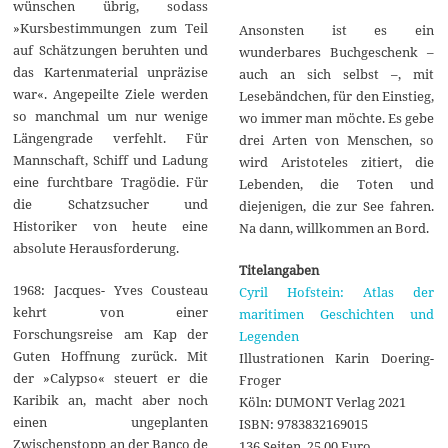
wünschen übrig, sodass
»Kursbestimmungen zum Teil
Ansonsten ist es ein
auf Schätzungen beruhten und
wunderbares Buchgeschenk –
das Kartenmaterial unpräzise
auch an sich selbst –, mit
war«. Angepeilte Ziele werden
Lesebändchen, für den Einstieg,
so manchmal um nur wenige
wo immer man möchte. Es gebe
Längengrade verfehlt. Für
drei Arten von Menschen, so
Mannschaft, Schiff und Ladung
wird Aristoteles zitiert, die
eine furchtbare Tragödie. Für
Lebenden, die Toten und
die Schatzsucher und
diejenigen, die zur See fahren.
Historiker von heute eine
Na dann, willkommen an Bord.
absolute Herausforderung.
Titelangaben
1968: Jacques- Yves Cousteau
Cyril Hofstein: Atlas der
kehrt von einer
maritimen Geschichten und
Forschungsreise am Kap der
Legenden
Guten Hoffnung zurück. Mit
Illustrationen Karin Doering-
der »Calypso« steuert er die
Froger
Karibik an, macht aber noch
Köln: DUMONT Verlag 2021
einen ungeplanten
ISBN: 9783832169015
Zwischenstopp an der Banco de
136 Seiten, 25,00 Euro