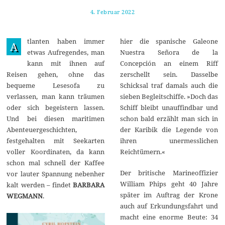
4. Februar 2022
1
1
.
F
tlanten haben immer
hier die spanische Galeone
e
A
b
etwas Aufregendes, man
Nuestra Señora de la
r
kann mit ihnen auf
Concepción an einem Riff
u
a
Reisen gehen, ohne das
zerschellt sein. Dasselbe
r
bequeme Lesesofa zu
Schicksal traf damals auch die
2
0
verlassen, man kann träumen
sieben Begleitschiffe. »Doch das
2
oder sich begeistern lassen.
Schiff bleibt unauffindbar und
2
Und bei diesen maritimen
schon bald erzählt man sich in
Abenteuergeschichten,
der Karibik die Legende von
festgehalten mit Seekarten
ihren unermesslichen
voller Koordinaten, da kann
Reichtümern.«
schon mal schnell der Kaffee
Der britische Marineoffizier
vor lauter Spannung nebenher
William Phips geht 40 Jahre
kalt werden – findet
BARBARA
später im Auftrag der Krone
WEGMANN
.
auch auf Erkundungsfahrt und
macht eine enorme Beute: 34