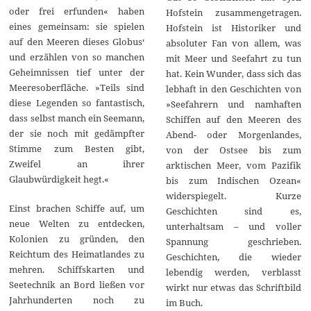
oder frei erfunden« haben
Hofstein zusammengetragen.
eines gemeinsam: sie spielen
Hofstein ist Historiker und
auf den Meeren dieses Globus‘
absoluter Fan von allem, was
und erzählen von so manchen
mit Meer und Seefahrt zu tun
Geheimnissen tief unter der
hat. Kein Wunder, dass sich das
Meeresoberfläche. »Teils sind
lebhaft in den Geschichten von
diese Legenden so fantastisch,
»Seefahrern und namhaften
dass selbst manch ein Seemann,
Schiffen auf den Meeren des
der sie noch mit gedämpfter
Abend- oder Morgenlandes,
Stimme zum Besten gibt,
von der Ostsee bis zum
Zweifel an ihrer
arktischen Meer, vom Pazifik
Glaubwürdigkeit hegt.«
bis zum Indischen Ozean«
widerspiegelt. Kurze
Einst brachen Schiffe auf, um
Geschichten sind es,
neue Welten zu entdecken,
unterhaltsam – und voller
Kolonien zu gründen, den
Spannung geschrieben.
Reichtum des Heimatlandes zu
Geschichten, die wieder
mehren. Schiffskarten und
lebendig werden, verblasst
Seetechnik an Bord ließen vor
wirkt nur etwas das Schriftbild
Jahrhunderten noch zu
im Buch.