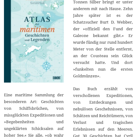
Tonnen Silber bringt er unter
anderem mit nach Hause. Zehn
Jahre später ist es der
Schatzsucher Burt D. Webber,
der »offiziell den Fund der
Galeone bekannt gibt.« Er
wurde fündig nur rund hundert
Meter von der Stelle entfernt,
an der Cousteau sein Glück
versucht hatte. Und dort
»funkelten nun die ersten
Goldmünzen«.
Das Buch erzählt von
Eine maritime Sammlung der
verschollenen Expeditionen,
besonderen Art: Geschichten
von Entdeckungen und
von Schiffsbrüchen, von
nebulösen Geschehnissen, von
missglückten Expeditionen und
Schätzen und Reichtümern, von
»Begebenheiten und
Verlust und tragischen
ungeklärten Schicksalen auf
Erlebnissen auf den Meeren.
hoher See.« Sie alle, »ob wahr
Gut 30 Geschichten hat Cyril