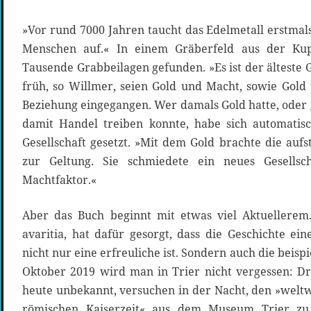
»Vor rund 7000 Jahren taucht das Edelmetall erstmals
Menschen auf.« In einem Gräberfeld aus der Kup
Tausende Grabbeilagen gefunden. »Es ist der älteste 
früh, so Willmer, seien Gold und Macht, sowie Gol
Beziehung eingegangen. Wer damals Gold hatte, oder
damit Handel treiben konnte, habe sich automatisc
Gesellschaft gesetzt. »Mit dem Gold brachte die aufs
zur Geltung. Sie schmiedete ein neues Gesellsch
Machtfaktor.«
Aber das Buch beginnt mit etwas viel Aktuellerem.
avaritia, hat dafür gesorgt, dass die Geschichte ei
nicht nur eine erfreuliche ist. Sondern auch die beisp
Oktober 2019 wird man in Trier nicht vergessen: D
heute unbekannt, versuchen in der Nacht, den »weltw
römischen Kaiserzeit« aus dem Museum Trier zu