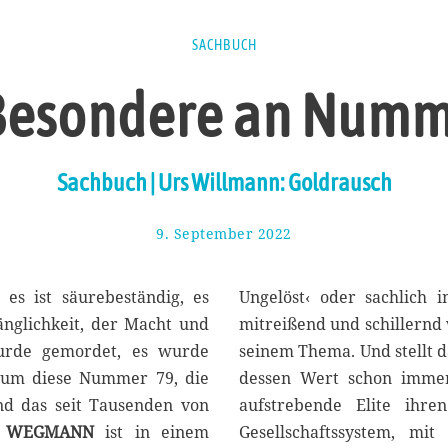
SACHBUCH
Besondere an Numm
Sachbuch | Urs Willmann: Goldrausch
9. September 2022
1
6
.
S
es ist säurebeständig, es
Ungelöst‹ oder sachlich i
e
änglichkeit, der Macht und
mitreißend und schillernd w
p
urde gemordet, es wurde
seinem Thema. Und stellt da
t
e
h um diese Nummer 79, die
dessen Wert schon immer 
m
und das seit Tausenden von
aufstrebende Elite ihre
b
A WEGMANN
ist in einem
Gesellschaftssystem, mi
e