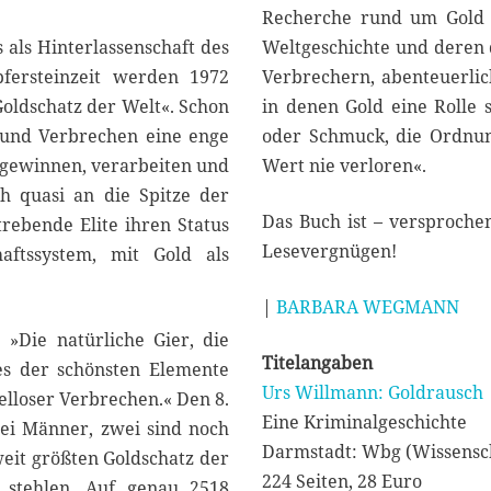
Recherche rund um Gold 
 als Hinterlassenschaft des
Weltgeschichte und deren 
fersteinzeit werden 1972
Verbrechern, abenteuerlic
Goldschatz der Welt«. Schon
in denen Gold eine Rolle s
d und Verbrechen eine enge
oder Schmuck, die Ordnung
 gewinnen, verarbeiten und
Wert nie verloren«.
h quasi an die Spitze der
Das Buch ist – versproche
trebende Elite ihren Status
Lesevergnügen!
aftssystem, mit Gold als
|
BARBARA WEGMANN
 »Die natürliche Gier, die
Titelangaben
nes der schönsten Elemente
Urs Willmann: Goldrausch
ielloser Verbrechen.« Den 8.
Eine Kriminalgeschichte
rei Männer, zwei sind noch
Darmstadt: Wbg (Wissensch
eit größten Goldschatz der
224 Seiten, 28 Euro
 stehlen. Auf genau 2518