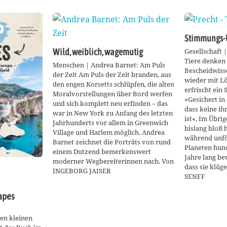
Stimmungs
Gesellschaft 
Wild, weiblich, wagemutig
Tiere denken 
Menschen | Andrea Barnet: Am Puls
Bescheidwiss
der Zeit Am Puls der Zeit branden, aus
wieder mit Lö
den engen Korsetts schlüpfen, die alten
erfrischt ein 
Moralvorstellungen über Bord werfen
»Gesichert in 
und sich komplett neu erfinden – das
dass keine i
war in New York zu Anfang des letzten
ist«. Im Übri
Jahrhunderts vor allem in Greenwich
bislang bloß 
Village und Harlem möglich. Andrea
während unfö
Barnet zeichnet die Porträts von rund
Planeten hund
einem Dutzend bemerkenswert
Jahre lang be
moderner Wegbereiterinnen nach. Von
dass sie klü
INGEBORG JAISER
SENFF
apes
den kleinen