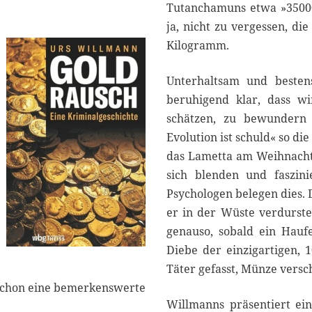
r
Tutanchamuns etwa »35000
2
ja, nicht zu vergessen, d
0
Kilogramm.
2
2
Unterhaltsam und besten
beruhigend klar, dass wi
schätzen, zu bewundern 
Evolution ist schuld« so die
das Lametta am Weihnacht
sich blenden und faszin
Psychologen belegen dies.
er in der Wüste verdurst
genauso, sobald ein Haufe
Diebe der einzigartigen, 
Täter gefasst, Münze vers
s schon eine bemerkenswerte
Willmanns präsentiert ein