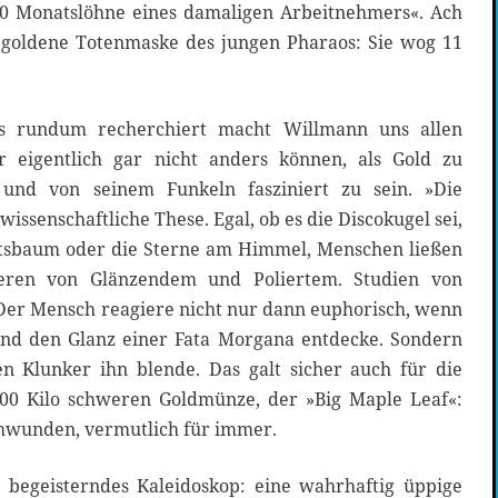
 Monatslöhne eines damaligen Arbeitnehmers«. Ach
ie goldene Totenmaske des jungen Pharaos: Sie wog 11
s rundum recherchiert macht Willmann uns allen
r eigentlich gar nicht anders können, als Gold zu
und von seinem Funkeln fasziniert zu sein. »Die
 wissenschaftliche These. Egal, ob es die Discokugel sei,
sbaum oder die Sterne am Himmel, Menschen ließen
ieren von Glänzendem und Poliertem. Studien von
 Der Mensch reagiere nicht nur dann euphorisch, wenn
end den Glanz einer Fata Morgana entdecke. Sondern
n Klunker ihn blende. Das galt sicher auch für die
100 Kilo schweren Goldmünze, der »Big Maple Leaf«:
chwunden, vermutlich für immer.
 begeisterndes Kaleidoskop: eine wahrhaftig üppige