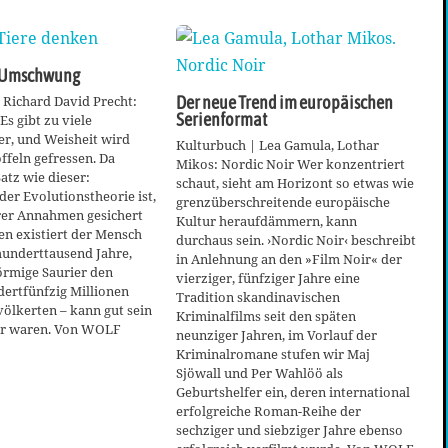
-Umschwung
| Richard David Precht:
Der neue Trend im europäischen
Serienformat
Es gibt zu viele
er, und Weisheit wird
Kulturbuch | Lea Gamula, Lothar
ffeln gefressen. Da
Mikos: Nordic Noir Wer konzentriert
Satz wie dieser:
schaut, sieht am Horizont so etwas wie
der Evolutionstheorie ist,
grenzüberschreitende europäische
hrer Annahmen gesichert
Kultur heraufdämmern, kann
gen existiert der Mensch
durchaus sein. ›Nordic Noir‹ beschreibt
hunderttausend Jahre,
in Anlehnung an den »Film Noir« der
rmige Saurier den
vierziger, fünfziger Jahre eine
ertfünfzig Millionen
Tradition skandinavischen
völkerten – kann gut sein
Kriminalfilms seit den späten
ger waren. Von WOLF
neunziger Jahren, im Vorlauf der
Kriminalromane stufen wir Maj
Sjöwall und Per Wahlöö als
Geburtshelfer ein, deren international
erfolgreiche Roman-Reihe der
sechziger und siebziger Jahre ebenso