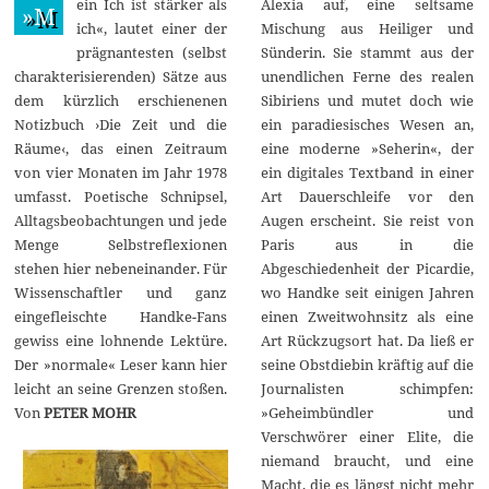
ein Ich ist stärker als
Alexia auf, eine seltsame
e
»M
z
ich«, lautet einer der
Mischung aus Heiliger und
e
prägnantesten (selbst
Sünderin. Sie stammt aus der
m
b
charakterisierenden) Sätze aus
unendlichen Ferne des realen
e
dem kürzlich erschienenen
Sibiriens und mutet doch wie
r
2
Notizbuch ›Die Zeit und die
ein paradiesisches Wesen an,
0
Räume‹, das einen Zeitraum
eine moderne »Seherin«, der
2
2
von vier Monaten im Jahr 1978
ein digitales Textband in einer
umfasst. Poetische Schnipsel,
Art Dauerschleife vor den
Alltagsbeobachtungen und jede
Augen erscheint. Sie reist von
Menge Selbstreflexionen
Paris aus in die
stehen hier nebeneinander. Für
Abgeschiedenheit der Picardie,
Wissenschaftler und ganz
wo Handke seit einigen Jahren
eingefleischte Handke-Fans
einen Zweitwohnsitz als eine
gewiss eine lohnende Lektüre.
Art Rückzugsort hat. Da ließ er
Der »normale« Leser kann hier
seine Obstdiebin kräftig auf die
leicht an seine Grenzen stoßen.
Journalisten schimpfen:
Von
PETER MOHR
»Geheimbündler und
Verschwörer einer Elite, die
niemand braucht, und eine
Macht, die es längst nicht mehr