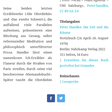
UNI Salzburg«,
Peter-handke
,
Seine beiden letzten
CC BY-SA 3.0
Erzählwerke (›Die Obstdiebin‹
und ›Das zweite Schwert‹), die
Titelangaben
auffallend viele Parallelen
Peter Handke: Die Zeit und die
aufweisen, präsentieren eine
Räume
Mischung aus Gesang, selbst
Notizbuch (24. April–26. August
referenzieller Meditation und
1978)
philosophisch unterfütterter
Berlin: Suhrkamp Verlag 2022
Prosa. Handke lässt einen
311 Seiten, 34 Euro
namenlosen Ich-Erzähler als
|
Erwerben Sie dieses Buch
Flaneur durch die Straßen von
portofrei bei Osiander
Paris streifen, durch seine viel
beschworene ›Niemandsbucht‹.
Reinschauen
Später taucht die Obstdiebin
|
Leseprobe