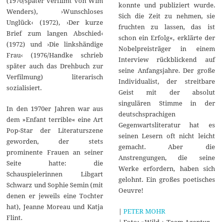
(1970/später verfilmt von Wim
konnte und publiziert wurde.
Wenders), ›Wunschloses
Sich die Zeit zu nehmen, sie
Unglück‹ (1972), ›Der kurze
fruchten zu lassen, das ist
Brief zum langen Abschied‹
schon ein Erfolg«, erklärte der
(1972) und ›Die linkshändige
Nobelpreisträger in einem
Frau‹ (1976/Handke schrieb
Interview rückblickend auf
später auch das Drehbuch zur
seine Anfangsjahre. Der große
Verfilmung) literarisch
Individualist, der streitbare
sozialisiert.
Geist mit der absolut
singulären Stimme in der
In den 1970er Jahren war aus
deutschsprachigen
dem »Enfant terrible« eine Art
Gegenwartsliteratur hat es
Pop-Star der Literaturszene
seinen Lesern oft nicht leicht
geworden, der stets
gemacht. Aber die
prominente Frauen an seiner
Anstrengungen, die seine
Seite hatte: die
Werke erfordern, haben sich
Schauspielerinnen Libgart
gelohnt. Ein großes poetisches
Schwarz und Sophie Semin (mit
Oeuvre!
denen er jeweils eine Tochter
hat), Jeanne Moreau und Katja
|
PETER MOHR
Flint.
| Foto: »Wild + Team Agentur –