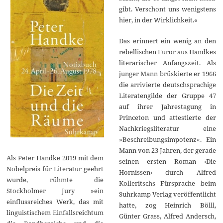
gibt. Verschont uns wenigstens
hier, in der Wirklichkeit.«
Das erinnert ein wenig an den
rebellischen Furor aus Handkes
literarischer Anfangszeit. Als
junger Mann brüskierte er 1966
die arrivierte deutschsprachige
Literatengilde der Gruppe 47
auf ihrer Jahrestagung in
Princeton und attestierte der
Nachkriegsliteratur eine
»Beschreibungsimpotenz«. Ein
Mann von 23 Jahren, der gerade
Als Peter Handke 2019 mit dem
seinen ersten Roman ›Die
Nobelpreis für Literatur geehrt
Hornissen‹ durch Alfred
wurde, rühmte die
Kolleritschs Fürsprache beim
Stockholmer Jury »ein
Suhrkamp Verlag veröffentlicht
einflussreiches Werk, das mit
hatte, zog Heinrich Bölll,
linguistischem Einfallsreichtum
Günter Grass, Alfred Andersch,