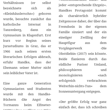
Verhältnissen (er selbst
jeder »entsprechende Ehrgeiz«.
bezeichnete sich als
Handkes Protagonist kommt
»Kleinhäuslersohn«) geboren
als charakterlich hybrider
wurde, besuchte zunächst das
Zeitgenosse daher, der über das
katholische Internat in
Fremdsein in der eigenen
Tanzenberg, dann ein
Familie sinniert und der ein
Gymnasium in Klagenfurt. Erst
eineiiger Zwilling der
kurz vor Beginn seines
Hauptfigur aus dem
Jurastudiums in Graz, das er
Vorgängerwerk ›Die
1966 nach seinen ersten
Obstdiebin‹ (2017) sein könnte.
literarischen Erfolgen abbrach,
Beide flanieren durch das
erfuhr Handke, dass der
südliche Pariser Umland,
Ehemann seiner Mutter nicht
philosophieren und
sein leiblicher Vater ist.
monologisieren »nach
erfolgreich verbrachtem
Eine ganze Generation
Weiterhin-nichts-Tun« dem
Gymnasiasten und Studenten
Sonnenuntergang entgegen.
wurde mit den Handke-
Büchern ›Die Angst des
»Der größte Erfolg war ganz
Tormanns beim Elfmeter‹
einfach der, dass ich schreiben