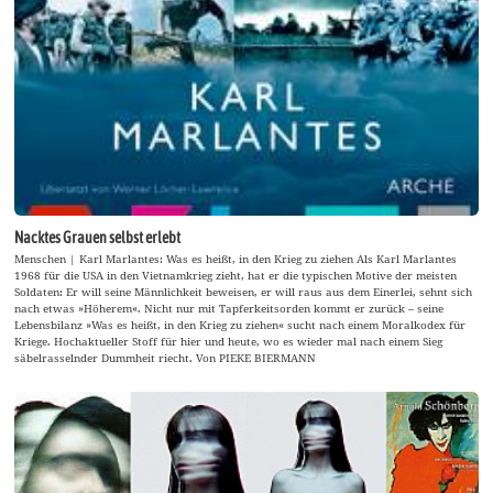
Nacktes Grauen selbst erlebt
Menschen | Karl Marlantes: Was es heißt, in den Krieg zu ziehen Als Karl Marlantes
1968 für die USA in den Vietnamkrieg zieht, hat er die typischen Motive der meisten
Soldaten: Er will seine Männlichkeit beweisen, er will raus aus dem Einerlei, sehnt sich
nach etwas »Höherem«. Nicht nur mit Tapferkeitsorden kommt er zurück – seine
Lebensbilanz »Was es heißt, in den Krieg zu ziehen« sucht nach einem Moralkodex für
Kriege. Hochaktueller Stoff für hier und heute, wo es wieder mal nach einem Sieg
säbelrasselnder Dummheit riecht. Von PIEKE BIERMANN