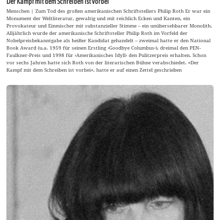
Der Kampf mit dem Schreiben ist vorbei
Menschen | Zum Tod des großen amerikanischen Schriftstellers Philip Roth Er war ein
Monument der Weltliteratur, gewaltig und mit reichlich Ecken und Kanten, ein
Provokateur und Einmischer mit substanzieller Stimme – ein unübersehbarer Monolith.
Alljährlich wurde der amerikanische Schriftsteller Philip Roth im Vorfeld der
Nobelpreisbekanntgabe als heißer Kandidat gehandelt – zweimal hatte er den National
Book Award (u.a. 1959 für seinen Erstling ›Goodbye Columbus‹), dreimal den PEN-
Faulkner-Preis und 1998 für ›Amerikanisches Idyll‹ den Pulitzerpreis erhalten. Schon
vor sechs Jahren hatte sich Roth von der literarischen Bühne verabschiedet. »Der
Kampf mit dem Schreiben ist vorbei«, hatte er auf einen Zettel geschrieben