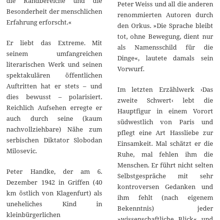
die Randbereiche und die
Peter Weiss und all die anderen
Besonderheit der menschlichen
renommierten Autoren durch
Erfahrung erforscht.«
den Orkus. »Die Sprache bleibt
tot, ohne Bewegung, dient nur
Er liebt das Extreme. Mit
als Namensschild für die
seinem umfangreichen
Dinge«, lautete damals sein
literarischen Werk und seinen
Vorwurf.
spektakulären öffentlichen
Auftritten hat er stets – und
Im letzten Erzählwerk ›Das
dies bewusst – polarisiert.
zweite Schwert‹ lebt die
Reichlich Aufsehen erregte er
Hauptfigur in einem Vorort
auch durch seine (kaum
südwestlich von Paris und
nachvollziehbare) Nähe zum
pflegt eine Art Hassliebe zur
serbischen Diktator Slobodan
Einsamkeit. Mal schätzt er die
Milosevic.
Ruhe, mal fehlen ihm die
Menschen. Er führt nicht selten
Peter Handke, der am 6.
Selbstgespräche mit sehr
Dezember 1942 in Griffen (40
kontroversen Gedanken und
km östlich von Klagenfurt) als
ihm fehlt (nach eigenem
uneheliches Kind in
Bekenntnis) jeder
kleinbürgerlichen
»wissenschaftliche Blick« und