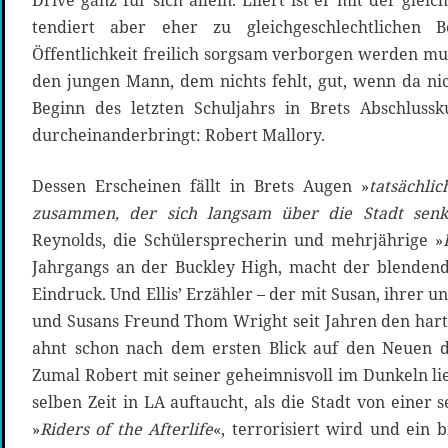
Drive ganz für sich allein. Liiert ist er mit der glei
tendiert aber eher zu gleichgeschlechtlichen 
Öffentlichkeit freilich sorgsam verborgen werden muss
den jungen Mann, dem nichts fehlt, gut, wenn da ni
Beginn des letzten Schuljahrs in Brets Abschlussk
durcheinanderbringt: Robert Mallory.
Dessen Erscheinen fällt in Brets Augen »
tatsächli
zusammen, der sich langsam über die Stadt senk
Reynolds, die Schülersprecherin und mehrjährige »
Jahrgangs an der Buckley High, macht der blendend
Eindruck. Und Ellis’ Erzähler – der mit Susan, ihrer 
und Susans Freund Thom Wright seit Jahren den harte
ahnt schon nach dem ersten Blick auf den Neuen d
Zumal Robert mit seiner geheimnisvoll im Dunkeln l
selben Zeit in LA auftaucht, als die Stadt von einer 
»
Riders of the Afterlife
«, terrorisiert wird und ein 