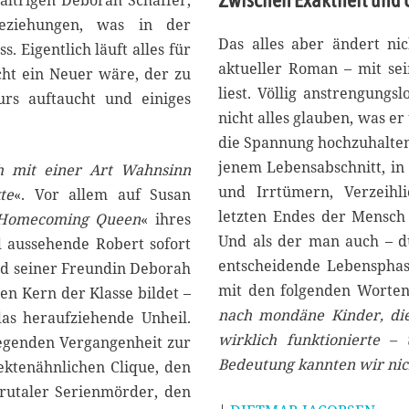
Zwischen Exaktheit und
chaltrigen Deborah Schaffer,
Beziehungen, was in der
Das alles aber ändert nic
. Eigentlich läuft alles für
aktueller Roman – mit sei
cht ein Neuer wäre, der zu
liest. Völlig anstrengungs
urs auftaucht und einiges
nicht alles glauben, was er
die Spannung hochzuhalten
jenem Lebensabschnitt, in
ch mit einer Art Wahnsinn
und Irrtümern, Verzeih
te
«. Vor allem auf Susan
letzten Endes der Mensch
Homecoming Queen
« ihres
Und als der man auch – du
 aussehende Robert sofort
entscheidende Lebensphase,
und seiner Freundin Deborah
mit den folgenden Worten 
n Kern der Klasse bildet –
nach mondäne Kinder, die
as heraufziehende Unheil.
wirklich funktionierte –
iegenden Vergangenheit zur
Bedeutung kannten wir nic
sektenähnlichen Clique, den
brutaler Serienmörder, den