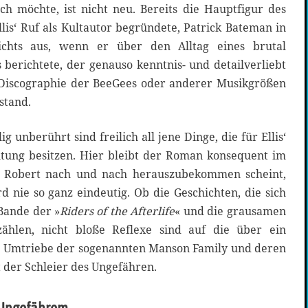
ch möchte, ist nicht neu. Bereits die Hauptfigur des
lis‘ Ruf als Kultautor begründete, Patrick Bateman in
nichts aus, wenn er über den Alltag eines brutal
erichtete, der genauso kenntnis- und detailverliebt
Discographie der BeeGees oder anderer Musikgrößen
stand.
g unberührt sind freilich all jene Dinge, die für Ellis‘
utung besitzen. Hier bleibt der Roman konsequent im
r Robert nach und nach herauszubekommen scheint,
rd nie so ganz eindeutig. Ob die Geschichten, die sich
Bande der »
Riders of the Afterlife
« und die grausamen
zählen, nicht bloße Reflexe sind auf die über ein
n Umtriebe der sogenannten Manson Family und deren
 der Schleier des Ungefähren.