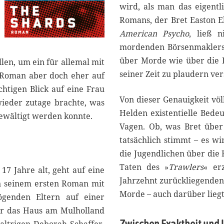
wird, als man das eigentli
Romans, der Bret Easton El
American Psycho
, ließ 
mordenden Börsenmaklers b
über Morde wie über die 
len, um ein für allemal mit
seiner Zeit zu plaudern ver
 Roman aber doch eher auf
htigen Blick auf eine Frau
Von dieser Genauigkeit völli
wieder zutage brachte, was
Helden existentielle Bede
ewältigt werden konnte.
Vagen. Ob, was Bret übe
tatsächlich stimmt – es wi
die Jugendlichen über die 
Taten des »
Trawlers
« er
 17 Jahre alt, geht auf eine
Jahrzehnt zurückliegende
an seinem ersten Roman mit
Morde – auch darüber liegt
genden Eltern auf einer
er das Haus am Mulholland