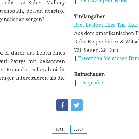
|
DIETMAR JACOBSEN
treibt. Hat Robert Mallory
sychopath, dessen abartige
Titelangaben
gendlichen sorgen?
Bret Eastom Ellis: The Shar
Aus dem amerikanischen En
Köln: Kiepenheuer & Witsc
736 Seiten. 28 Euro
end er durch das Leben eines
|
Erwerben Sie diesen Band
 auf Partys mit bekannten
er Freundin Deborah nicht
Reinschauen
iger interessieren als die
|
Leseprobe
BUCH
LESEN