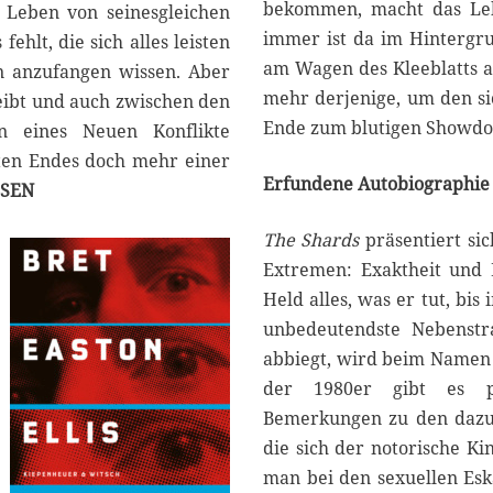
2
bekommen, macht das Lebe
 Leben von seinesgleichen
0
immer ist da im Hintergru
ehlt, die sich alles leisten
2
am Wagen des Kleeblatts 
n anzufangen wissen. Aber
3
mehr derjenige, um den si
eibt und auch zwischen den
Ende zum blutigen Showdo
n eines Neuen Konflikte
zten Endes doch mehr einer
Erfundene Autobiographie
BSEN
The Shards
präsentiert si
Extremen: Exaktheit und Di
Held alles, was er tut, bis
unbedeutendste Nebenstr
abbiegt, wird beim Namen 
der 1980er gibt es po
Bemerkungen zu den dazuge
die sich der notorische Ki
man bei den sexuellen Eskap