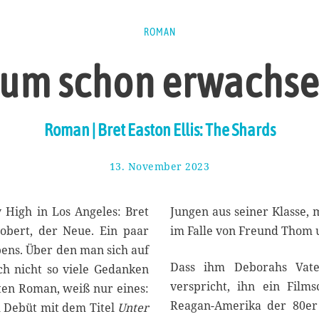
ROMAN
 um schon erwachse
Roman | Bret Easton Ellis: The Shards
13. November 2023
2
0
.
N
y High in Los Angeles: Bret
Jungen aus seiner Klasse, 
o
bert, der Neue. Ein paar
im Falle von Freund Thom u
v
ens. Über den man sich auf
e
Dass ihm Deborahs Vater
m
h nicht so viele Gedanken
b
verspricht, ihn ein Film
bten Roman, weiß nur eines:
e
Reagan-Amerika der 80er 
m Debüt mit dem Titel
Unter
r