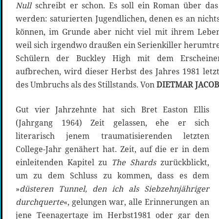
Null
schreibt er schon. Es soll ein Roman über das
werden: saturierten Jugendlichen, denen es an nichts f
können, im Grunde aber nicht viel mit ihrem Lebe
weil sich irgendwo draußen ein Serienkiller herumtr
Schülern der Buckley High mit dem Erscheine
aufbrechen, wird dieser Herbst des Jahres 1981 let
des Umbruchs als des Stillstands. Von
DIETMAR JACO
Gut vier Jahrzehnte hat sich Bret Easton Ellis
(Jahrgang 1964) Zeit gelassen, ehe er sich
literarisch jenem traumatisierenden letzten
College-Jahr genähert hat. Zeit, auf die er in dem
einleitenden Kapitel zu
The Shards
zurückblickt,
um zu dem Schluss zu kommen, dass es dem
»
düsteren Tunnel, den ich als Siebzehnjähriger
durchquerte
«, gelungen war, alle Erinnerungen an
jene Teenagertage im Herbst1981 oder gar den