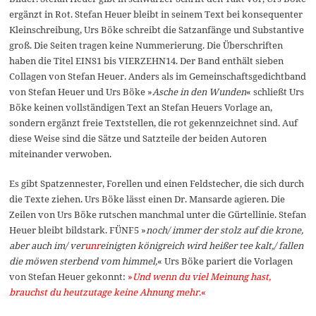
ergänzt in Rot. Stefan Heuer bleibt in seinem Text bei konsequenter
Kleinschreibung, Urs Böke schreibt die Satzanfänge und Substantive
groß. Die Seiten tragen keine Nummerierung. Die Überschriften
haben die Titel EINS1 bis VIERZEHN14. Der Band enthält sieben
Collagen von Stefan Heuer. Anders als im Gemeinschaftsgedichtband
von Stefan Heuer und Urs Böke »
Asche in den Wunden
« schließt Urs
Böke keinen vollständigen Text an Stefan Heuers Vorlage an,
sondern ergänzt freie Textstellen, die rot gekennzeichnet sind. Auf
diese Weise sind die Sätze und Satzteile der beiden Autoren
miteinander verwoben.
Es gibt Spatzennester, Forellen und einen Feldstecher, die sich durch
die Texte ziehen. Urs Böke lässt einen Dr. Mansarde agieren. Die
Zeilen von Urs Böke rutschen manchmal unter die Gürtellinie. Stefan
Heuer bleibt bildstark. FÜNF5 »
noch/ immer der stolz auf die krone,
aber auch im/ ver
unr
einigten königreich wird heißer tee kalt,/ fallen
die möwen sterbend vom himmel,
« Urs Böke pariert die Vorlagen
von Stefan Heuer gekonnt:
»
Und wenn du viel Meinung hast,
brauchst du heutzutage keine Ahnung mehr.
«