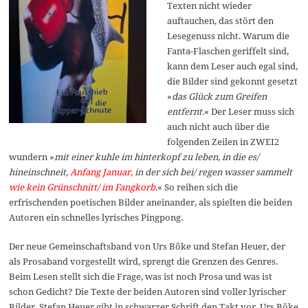
Texten nicht wieder
auftauchen, das stört den
Lesegenuss nicht. Warum die
Fanta-Flaschen geriffelt sind,
kann dem Leser auch egal sind,
die Bilder sind gekonnt gesetzt
»
das Glück zum Greifen
entfernt.
« Der Leser muss sich
auch nicht auch über die
folgenden Zeilen in ZWEI2
wundern »
mit einer kuhle im hinterkopf zu leben, in die es/
hineinschneit,
Anfang Januar,
in der sich bei/ regen wasser sammelt
wie kein Grünschnitt/ im Fangkorb
.
« So reihen sich die
erfrischenden poetischen Bilder aneinander, als spielten die beiden
Autoren ein schnelles lyrisches Pingpong.
Der neue Gemeinschaftsband von Urs Böke und Stefan Heuer, der
als Prosaband vorgestellt wird, sprengt die Grenzen des Genres.
Beim Lesen stellt sich die Frage, was ist noch Prosa und was ist
schon Gedicht? Die Texte der beiden Autoren sind voller lyrischer
Bilder. Stefan Heuer gibt in schwarzer Schrift den Takt vor, Urs Böke