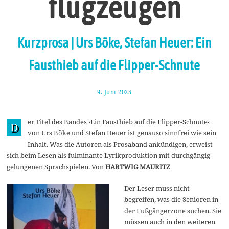
flugzeugen
Kurzprosa | Urs Böke, Stefan Heuer: Ein
Fausthieb auf die Flipper-Schnute
9. Juni 2025
1
6
.
J
er Titel des Bandes ›Ein Fausthieb auf die Flipper-Schnute‹
u
D
n
von Urs Böke und Stefan Heuer ist genauso sinnfrei wie sein
i
Inhalt. Was die Autoren als Prosaband ankündigen, erweist
2
0
sich beim Lesen als fulminante Lyrikproduktion mit durchgängig
2
gelungenen Sprachspielen. Von
HARTWIG MAURITZ
5
Der Leser muss nicht
begreifen, was die Senioren in
der Fußgängerzone suchen. Sie
müssen auch in den weiteren