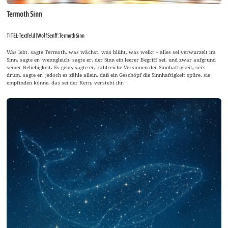
Termoth Sinn
TITEL-Textfeld | Wolf Senff: Termoth Sinn
Was lebt, sagte Termoth, was wächst, was blüht, was welkt – alles sei verwurzelt im
Sinn, sagte er, wenngleich, sagte er, der Sinn ein leerer Begriff sei, und zwar aufgrund
seiner Beliebigkeit. Es gebe, sagte er, zahlreiche Versionen der Sinnhaftigkeit, sei's
drum, sagte er, jedoch es zähle allein, daß ein Geschöpf die Sinnhaftigkeit spüre, sie
empfinden könne, das sei der Kern, versteht ihr.