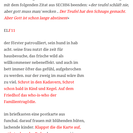
mit dem folgenden Zitat aus SECHS6 beenden: »
der teufel schläft nie,
aber gott muss man/ wecken ..
Der Teufel hat den Schnaps gemacht.
Aber Gott ist schon lange abstinent
«
EL
F11
der förster patroulliert, sein hund in hab
acht. seine frau nutzt die zeit für
hausbesuche, das frische wild als
willkommener nebeneffekt. und auch im
bett immer öfter das gefühl, aufgebrochen
zu werden. nur der zweig im maul wäre ihm
zu viel.
Schrot in den Kadavern, Schrot
schon bald in Kind und Kegel. Auf dem
Friedhof das who-is-who der
Familientragödie.
im briefkasten eine postkarte aus
funchal. darauf frauen mit blühenden hüten,
lachende kinder.
Klappst die die Karte auf,