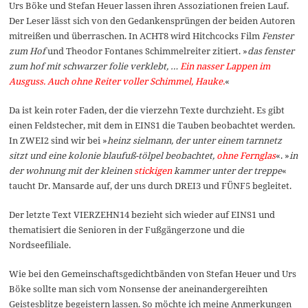
Urs Böke und Stefan Heuer lassen ihren Assoziationen freien Lauf.
Der Leser lässt sich von den Gedankensprüngen der beiden Autoren
mitreißen und überraschen. In ACHT8 wird Hitchcocks Film
Fenster
zum Hof
und Theodor Fontanes Schimmelreiter zitiert. »
das fenster
zum hof mit schwarzer folie verklebt, …
Ein nasser Lappen im
Ausguss. Auch ohne Reiter voller Schimmel, Hauke.
«
Da ist kein roter Faden, der die vierzehn Texte durchzieht. Es gibt
einen Feldstecher, mit dem in EINS1 die Tauben beobachtet werden.
In ZWEI2 sind wir bei »
heinz sielmann, der unter einem tarnnetz
sitzt und eine kolonie blaufuß-tölpel beobachtet,
ohne Fernglas
«. »
in
der wohnung mit der kleinen
stickigen
kammer unter der treppe
«
taucht Dr. Mansarde auf, der uns durch DREI3 und FÜNF5 begleitet.
Der letzte Text VIERZEHN14 bezieht sich wieder auf EINS1 und
thematisiert die Senioren in der Fußgängerzone und die
Nordseefiliale.
Wie bei den Gemeinschaftsgedichtbänden von Stefan Heuer und Urs
Böke sollte man sich vom Nonsense der aneinandergereihten
Geistesblitze begeistern lassen. So möchte ich meine Anmerkungen