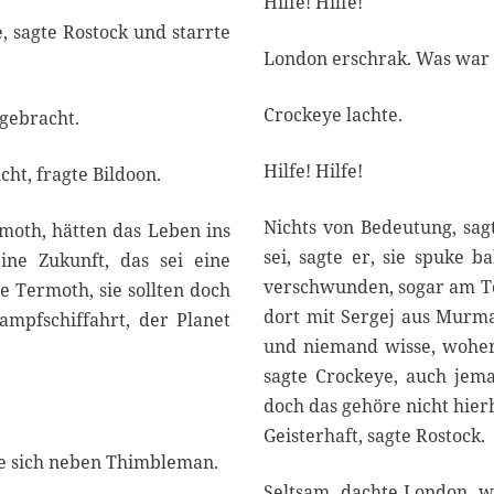
Hilfe! Hilfe!
2
5
e, sagte Rostock und starrte
London erschrak. Was war
Crockeye lachte.
gebracht.
Hilfe! Hilfe!
ht, fragte Bildoon.
Nichts von Bedeutung, sag
rmoth, hätten das Leben ins
sei, sagte er, sie spuke b
ine Zukunft, das sei eine
verschwunden, sogar am Tot
ge Termoth, sie sollten doch
dort mit Sergej aus Murma
ampfschiffahrt, der Planet
und niemand wisse, woher
sagte Crockeye, auch jema
doch das gehöre nicht hier
Geisterhaft, sagte Rostock.
te sich neben Thimbleman.
Seltsam, dachte London, w