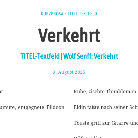
KURZPROSA
/
TITEL-TEXTFELD
Verkehrt
TITEL-Textfeld | Wolf Senff: Verkehrt
3. August 2025
1
4
.
A
t.
Ruhe, zischte Thimbleman.
u
g
zumute, entgegnete Bildoon
Eldin faßte nach seiner Sch
u
s
t
Touste griff zur Gitarre un
2
0