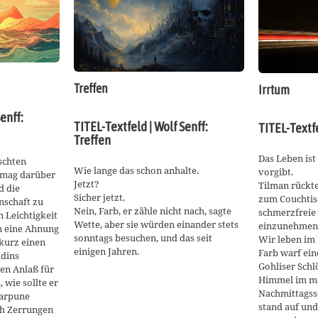
Treffen
Irrtum
enff:
TITEL-Textfeld | Wolf Senff:
TITEL-Textfe
Treffen
Das Leben ist 
schten
Wie lange das schon anhalte.
vorgibt.
 mag darüber
Jetzt?
Tilman rückte
d die
Sicher jetzt.
zum Couchtis
nschaft zu
Nein, Farb, er zähle nicht nach, sagte
schmerzfreie 
n Leichtigkeit
Wette, aber sie würden einander stets
einzunehmen
n eine Ahnung
sonntags besuchen, und das seit
Wir leben im 
 kurz einen
einigen Jahren.
Farb warf ein
ldins
Gohliser Schl
den Anlaß für
Himmel im mi
wie sollte er
Nachmittagsso
Harpune
stand auf und
ch Zerrungen