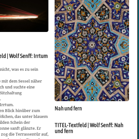
ld | Wolf Senff: Irrtum
nicht, was es zu sein
 mit dem Sessel näher
ch und suchte eine
Sitzhaltung
.
Irrtum.
Nah und fern
en Blick hinüber zum
ößchen, das unter blauem
lden Schein der
TITEL-Textfeld | Wolf Senff: Nah
nne sanft glänzte. Er
und fern
 zog die Terrassentür auf,