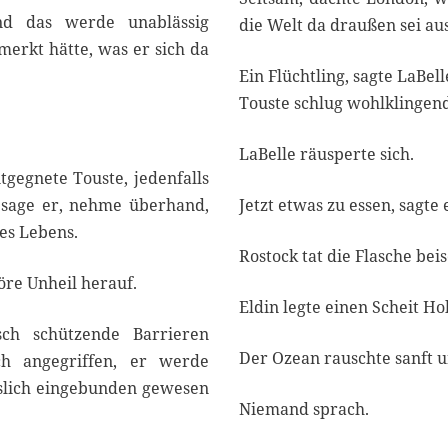
nd das werde unablässig
die Welt da draußen sei au
erkt hätte, was er sich da
Ein Flüchtling, sagte LaBel
Touste schlug wohlklingen
LaBelle räusperte sich.
ntgegnete Touste, jedenfalls
 sage er, nehme überhand,
Jetzt etwas zu essen, sagte
es Lebens.
Rostock tat die Flasche beis
öre Unheil herauf.
Eldin legte einen Scheit Hol
ch schützende Barrieren
Der Ozean rauschte sanft un
ich angegriffen, er werde
öslich eingebunden gewesen
Niemand sprach.