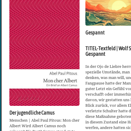
Gespannt
TITEL-Textfeld | Wolf S
Gespannt
In der Ojo de Liebre herr
spezielle Umstände, man
denken, was man will, un
Fangpause hatte der Man
guter Letzt ein Gefühl vo
verschafft oder immerhi
davon, wir gestatten uns
Blick zurück, vor allem E
verletzte Schulter hatte 
Der jugendliche Camus
diese Maßnahme geboten, 
Menschen | Abel Paul Pitous: Mon cher
in diesem Zustand eine 
Albert Wird Albert Camus noch
werfen, andere hatten si