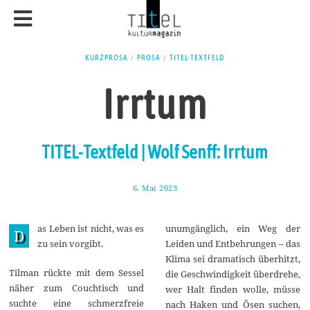
KURZPROSA
/
PROSA
/
TITEL-TEXTFELD
Irrtum
TITEL-Textfeld | Wolf Senff: Irrtum
6. Mai 2023
1
5
.
M
as Leben ist nicht, was es
unumgänglich, ein Weg der
a
D
i
zu sein vorgibt.
Leiden und Entbehrungen – das
2
Klima sei dramatisch überhitzt,
0
2
Tilman rückte mit dem Sessel
die Geschwindigkeit überdrehe,
3
näher zum Couchtisch und
wer Halt finden wolle, müsse
suchte eine schmerzfreie
nach Haken und Ösen suchen,