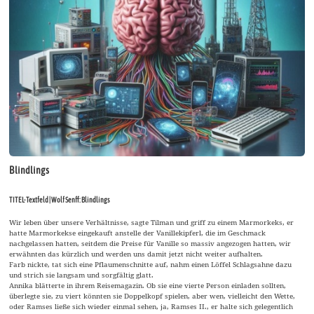
Blindlings
TITEL-Textfeld | Wolf Senff: Blindlings
Wir leben über unsere Verhältnisse, sagte Tilman und griff zu einem Marmorkeks, er
hatte Marmorkekse eingekauft anstelle der Vanillekipferl, die im Geschmack
nachgelassen hatten, seitdem die Preise für Vanille so massiv angezogen hatten, wir
erwähnten das kürzlich und werden uns damit jetzt nicht weiter aufhalten.
Farb nickte, tat sich eine Pflaumenschnitte auf, nahm einen Löffel Schlagsahne dazu
und strich sie langsam und sorgfältig glatt.
Annika blätterte in ihrem Reisemagazin. Ob sie eine vierte Person einladen sollten,
überlegte sie, zu viert könnten sie Doppelkopf spielen, aber wen, vielleicht den Wette,
oder Ramses ließe sich wieder einmal sehen, ja, Ramses II., er halte sich gelegentlich