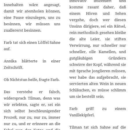
innovativ inszeniert und
Innehalten wäre angesagt,
komme rasant daher, daß
damit wir atemholen können,
einem Hören und Sehen
eine Pause einzulegen, uns zu
vergehe, doch wer diesen
besinnen, wir müssen uns
Unsinn dirigiere, sei ein Rätsel,
zuallererst besinnen.
rein methodisch gesehen bleibe
die alte Leier, sie stiften
Farb tat sich einen Löffel Sahne
Verwirrung, nur schneller nur
auf.
schneller, olle Kamellen, und
gutgläubigen Gründern
Annika blätterte in einer
schwirre der Kopf, während sie
Zeitschrift.
mit Sprache jonglieren müssen,
wer habe das aufgebracht, sie
Ob Nichtstun helfe, fragte Farb.
servierten alten Wein in neuen
Schläuchen, es müsse schlimm
Das verstehe er falsch,
um sie bestellt sein.
widersprach Tilman, denn was
wir erlebten, sagte er, sei ein
Farb griff zu einem
sich selbst beschleunigender
Vanillekipferl.
Prozeß, nur zu, nur zu, immer
nur zu, und er erinnere an die
Tilman tat sich Sahne auf die
Fabel von der Katze und die