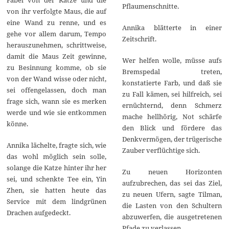
Pflaumenschnitte.
von ihr verfolgte Maus, die auf
eine Wand zu renne, und es
Annika blätterte in einer
gehe vor allem darum, Tempo
Zeitschrift.
herauszunehmen, schrittweise,
damit die Maus Zeit gewinne,
Wer helfen wolle, müsse aufs
zu Besinnung komme, ob sie
Bremspedal treten,
von der Wand wisse oder nicht,
konstatierte Farb, und daß sie
sei offengelassen, doch man
zu Fall kämen, sei hilfreich, sei
frage sich, wann sie es merken
ernüchternd, denn Schmerz
werde und wie sie entkommen
mache hellhörig, Not schärfe
könne.
den Blick und fördere das
Denkvermögen, der trügerische
Annika lächelte, fragte sich, wie
Zauber verflüchtige sich.
das wohl möglich sein solle,
solange die Katze hinter ihr her
Zu neuen Horizonten
sei, und schenkte Tee ein, Yin
aufzubrechen, das sei das Ziel,
Zhen, sie hatten heute das
zu neuen Ufern, sagte Tilman,
Service mit dem lindgrünen
die Lasten von den Schultern
Drachen aufgedeckt.
abzuwerfen, die ausgetretenen
Pfade zu verlassen.