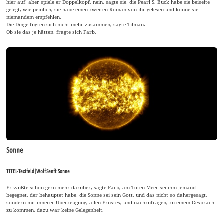
hier auf, aber spiele er Doppelkopf, nein, sagte sie, die Pearl S. Buck habe sie beiseite
gelegt, wie peinlich, sie habe einen zweiten Roman von ihr gelesen und könne sie
niemandem empfehlen.
Die Dinge fügten sich nicht mehr zusammen, sagte Tilman.
Ob sie das je hätten, fragte sich Farb.
Sonne
TITEL-Textfeld | Wolf Senff: Sonne
Er wüßte schon gern mehr darüber, sagte Farb, am Toten Meer sei ihm jemand
begegnet, der behauptet habe, die Sonne sei sein Gott, und das nicht so dahergesagt,
sondern mit innerer Überzeugung, allen Ernstes, und nachzufragen, zu einem Gespräch
zu kommen, dazu war keine Gelegenheit.