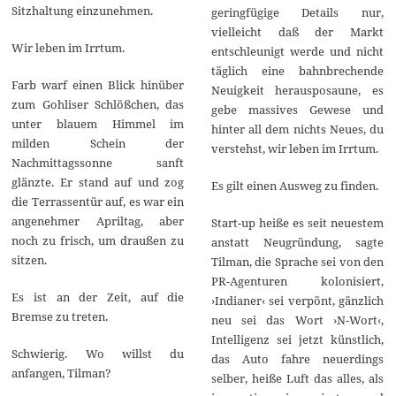
Sitzhaltung einzunehmen.
geringfügige Details nur,
vielleicht daß der Markt
Wir leben im Irrtum.
entschleunigt werde und nicht
täglich eine bahnbrechende
Farb warf einen Blick hinüber
Neuigkeit herausposaune, es
zum Gohliser Schlößchen, das
gebe massives Gewese und
unter blauem Himmel im
hinter all dem nichts Neues, du
milden Schein der
verstehst, wir leben im Irrtum.
Nachmittagssonne sanft
glänzte. Er stand auf und zog
Es gilt einen Ausweg zu finden.
die Terrassentür auf, es war ein
angenehmer Apriltag, aber
Start-up heiße es seit neuestem
noch zu frisch, um draußen zu
anstatt Neugründung, sagte
sitzen.
Tilman, die Sprache sei von den
PR-Agenturen kolonisiert,
Es ist an der Zeit, auf die
›Indianer‹ sei verpönt, gänzlich
Bremse zu treten.
neu sei das Wort ›N-Wort‹,
Intelligenz sei jetzt künstlich,
Schwierig. Wo willst du
das Auto fahre neuerdings
anfangen, Tilman?
selber, heiße Luft das alles, als