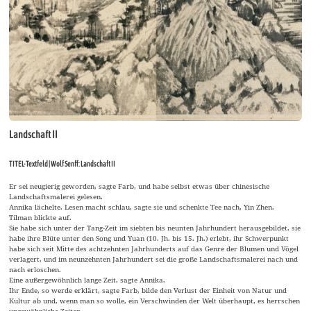
Landschaft II
TITEL-Textfeld | Wolf Senff: Landschaft II
Er sei neugierig geworden, sagte Farb, und habe selbst etwas über chinesische
Landschaftsmalerei gelesen.
Annika lächelte. Lesen macht schlau, sagte sie und schenkte Tee nach, Yin Zhen.
Tilman blickte auf.
Sie habe sich unter der Tang-Zeit im siebten bis neunten Jahrhundert herausgebildet, sie
habe ihre Blüte unter den Song und Yuan (10. Jh. bis 15. Jh.) erlebt, ihr Schwerpunkt
habe sich seit Mitte des achtzehnten Jahrhunderts auf das Genre der Blumen und Vögel
verlagert, und im neunzehnten Jahrhundert sei die große Landschaftsmalerei nach und
nach erloschen.
Eine außergewöhnlich lange Zeit, sagte Annika.
Ihr Ende, so werde erklärt, sagte Farb, bilde den Verlust der Einheit von Natur und
Kultur ab und, wenn man so wolle, ein Verschwinden der Welt überhaupt, es herrschen