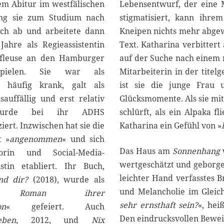
r
em Abitur im westfälischen
Lebensentwurf, der eine Mu
2
ng sie zum Studium nach
stigmatisiert, kann ihr
0
ach ab und arbeitete dann
Kneipen nichts mehr abge
2
5
Jahre als Regieassistentin
Text. Katharina verbittert
fleuse an den Hamburger
auf der Suche nach einem 
spielen. Sie war als
Mitarbeiterin in der titel
 häufig krank, galt als
ist sie die junge Frau 
sauffällig und erst relativ
Glücksmomente. Als sie mi
urde bei ihr ADHS
schlürft, als ein Alpaka fl
ziert. Inzwischen hat sie die
Katharina ein Gefühl von »
t »
angenommen
« und sich
Das Haus am
Sonnenhang
w
orin und Social-Media-
wertgeschätzt und geborgen
istin etabliert. Ihr Buch,
leichter Hand verfasstes 
nd dir?
(2018), wurde als
und Melancholie im Gleich
 Roman ihrer
sehr ernsthaft sein?
«, hei
on
« gefeiert. Auch
Den eindrucksvollen Bewei
eben
, 2012, und
Nix