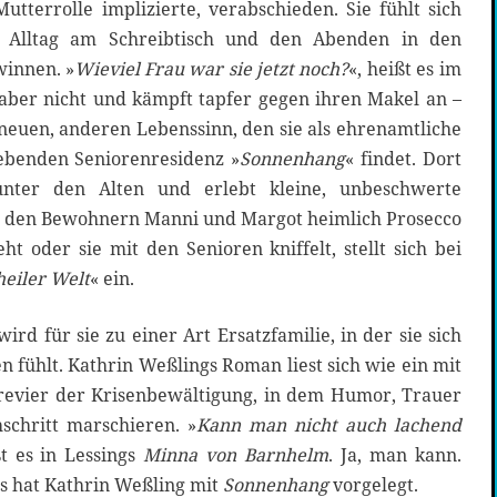
tterrolle implizierte, verabschieden. Sie fühlt sich
em Alltag am Schreibtisch und den Abenden in den
winnen. »
Wieviel Frau war sie jetzt noch?
«, heißt es im
 aber nicht und kämpft tapfer gegen ihren Makel an –
neuen, anderen Lebenssinn, den sie als ehrenamtliche
gebenden Seniorenresidenz »
Sonnenhang
« findet. Dort
unter den Alten und erlebt kleine, unbeschwerte
t den Bewohnern Manni und Margot heimlich Prosecco
ieht oder sie mit den Senioren kniffelt, stellt sich bei
heiler Welt
« ein.
ird für sie zu einer Art Ersatzfamilie, in der sie sich
 fühlt. Kathrin Weßlings Roman liest sich wie ein mit
Brevier der Krisenbewältigung, in dem Humor, Trauer
schritt marschieren. »
Kann man nicht auch lachend
ßt es in Lessings
Minna von Barnhelm
. Ja, man kann.
s hat Kathrin Weßling mit
Sonnenhang
vorgelegt.