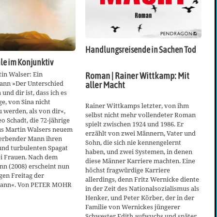
Handlungsreisende in Sachen Tod
le im Konjunktiv
in Walser: Ein
Roman | Rainer Wittkamp: Mit
ann »Der Unterschied
aller Macht
und dir ist, dass ich es
ge, von Sina nicht
Rainer Wittkamps letzter, von ihm
 werden, als von dir«,
selbst nicht mehr vollendeter Roman
o Schadt, die 72-jährige
spielt zwischen 1924 und 1986. Er
us Martin Walsers neuem
erzählt von zwei Männern, Vater und
erbender Mann ihren
Sohn, die sich nie kennengelernt
und turbulenten Spagat
haben, und zwei Systemen, in denen
i Frauen. Nach dem
diese Männer Karriere machten. Eine
nn (2008) erscheint nun
höchst fragwürdige Karriere
gen Freitag der
allerdings, denn Fritz Wernicke diente
Mann«. Von PETER MOHR
in der Zeit des Nationalsozialismus als
Henker, und Peter Körber, der in der
Familie von Wernickes jüngerer
Schwester Edith aufwuchs und später