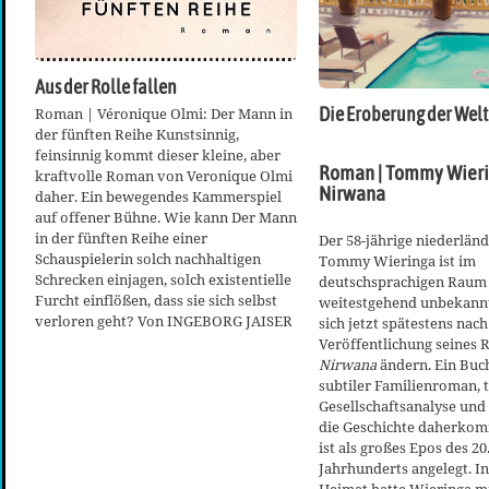
Aus der Rolle fallen
Die Eroberung der Welt
Roman | Véronique Olmi: Der Mann in
der fünften Reihe Kunstsinnig,
feinsinnig kommt dieser kleine, aber
Roman | Tommy Wieri
kraftvolle Roman von Veronique Olmi
Nirwana
daher. Ein bewegendes Kammerspiel
auf offener Bühne. Wie kann Der Mann
in der fünften Reihe einer
Der 58-jährige niederlän
Schauspielerin solch nachhaltigen
Tommy Wieringa ist im
Schrecken einjagen, solch existentielle
deutschsprachigen Raum
Furcht einflößen, dass sie sich selbst
weitestgehend unbekannt
verloren geht? Von INGEBORG JAISER
sich jetzt spätestens nach
Veröffentlichung seines
Nirwana
ändern. Ein Buch
subtiler Familienroman, t
Gesellschaftsanalyse und t
die Geschichte daherko
ist als großes Epos des 20
Jahrhunderts angelegt. In
Heimat hatte Wieringa m