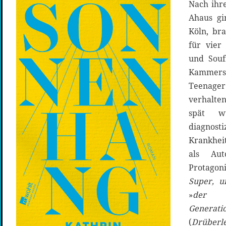
Nach ihr
Ahaus gi
Köln, br
für vier 
und Souf
Kammer
Teenager
verhalten
spät w
diagnosti
Krankhei
als Aut
Protagon
Super, u
»
der
Generati
(
Drüberl