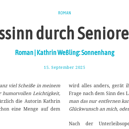
ROMAN
ssinn durch Senior
Roman | Kathrin Weßling: Sonnenhang
15. September 2025
2
2
.
S
ganz viel Scheiße in meinem
wird alles anders, gerät i
e
r humorvollen Leichtigkeit,
Frage nach dem Sinn des L
p
ürzlich die Autorin Kathrin
man das nur entfernen ka
t
e
schon eine Menge auf dem
Glückwunsch an mich, ode
m
b
Nach der Unterleibsop
e