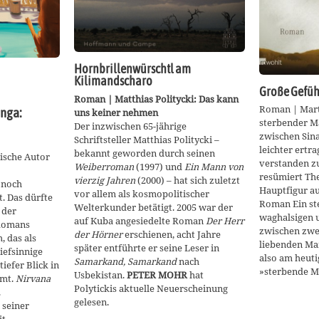
Hornbrillenwürschtl am
Kilimandscharo
Große Gefüh
Roman | Matthias Politycki: Das kann
Roman | Mart
nga:
uns keiner nehmen
sterbender M
Der inzwischen 65-jährige
zwischen Sina 
Schriftsteller Matthias Politycki –
leichter ertra
bekannt geworden durch seinen
dische Autor
verstanden zu
Weiberroman
(1997) und
Ein Mann von
resümiert The
vierzig Jahren
(2000) – hat sich zuletzt
 noch
Hauptfigur a
vor allem als kosmopolitischer
. Das dürfte
Roman Ein st
Welterkunder betätigt. 2005 war der
 der
waghalsigen 
auf Kuba angesiedelte Roman
Der Herr
 Romans
zwischen zwe
der Hörner
erschienen, acht Jahre
, das als
liebenden Ma
später entführte er seine Leser in
iefsinnige
also am heuti
Samarkand, Samarkand
nach
iefer Blick in
»sterbende 
Usbekistan.
PETER MOHR
hat
mmt.
Nirvana
Polytickis aktuelle Neuerscheinung
.
gelesen.
 seiner
it