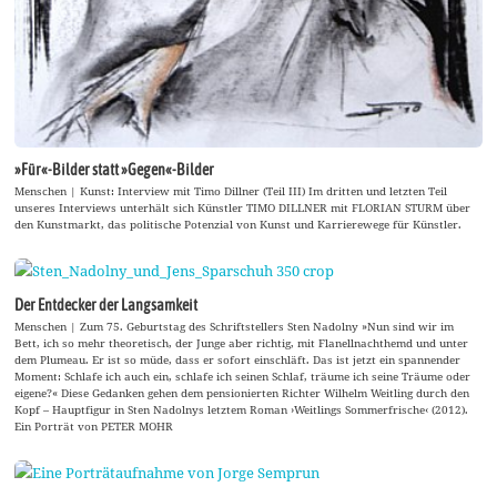
»Für«-Bilder statt »Gegen«-Bilder
Menschen | Kunst: Interview mit Timo Dillner (Teil III) Im dritten und letzten Teil
unseres Interviews unterhält sich Künstler TIMO DILLNER mit FLORIAN STURM über
den Kunstmarkt, das politische Potenzial von Kunst und Karrierewege für Künstler.
Der Entdecker der Langsamkeit
Menschen | Zum 75. Geburtstag des Schriftstellers Sten Nadolny »Nun sind wir im
Bett, ich so mehr theoretisch, der Junge aber richtig, mit Flanellnachthemd und unter
dem Plumeau. Er ist so müde, dass er sofort einschläft. Das ist jetzt ein spannender
Moment: Schlafe ich auch ein, schlafe ich seinen Schlaf, träume ich seine Träume oder
eigene?« Diese Gedanken gehen dem pensionierten Richter Wilhelm Weitling durch den
Kopf – Hauptfigur in Sten Nadolnys letztem Roman ›Weitlings Sommerfrische‹ (2012).
Ein Porträt von PETER MOHR