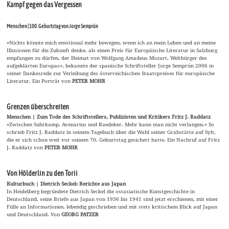
Kampf gegen das Vergessen
Menschen | 100. Geburtstag von Jorge Semprún
»Nichts könnte mich emotional mehr bewegen, wenn ich an mein Leben und an meine
Illusionen für die Zukunft denke, als einen Preis für Europäische Literatur in Salzburg
empfangen zu dürfen, der Heimat von Wolfgang Amadeus Mozart, Weltbürger des
aufgeklärten Europas«, bekannte der spanische Schriftsteller Jorge Semprún 2006 in
seiner Dankesrede zur Verleihung des österreichischen Staatspreises für europäische
Literatur. Ein Porträt von
PETER MOHR
Grenzen überschreiten
Menschen | Zum Tode des Schriftstellers, Publizisten und Kritikers Fritz J. Raddatz
»Zwischen Suhrkamp, Avenarius und Baedeker. Mehr kann man nicht verlangen.« So
schrieb Fritz J. Raddatz in seinem Tagebuch über die Wahl seiner Grabstätte auf Sylt,
die er sich schon weit vor seinem 70. Geburtstag gesichert hatte. Ein Nachruf auf Fritz
J. Raddatz von
PETER MOHR
Von Hölderlin zu den Torii
Kulturbuch | Dietrich Seckel: Berichte aus Japan
In Heidelberg begründete Dietrich Seckel die ostasiatische Kunstgeschichte in
Deutschland, seine Briefe aus Japan von 1936 bis 1941 sind jetzt erschienen, mit einer
Fülle an Informationen, lebendig geschrieben und mit stets kritischem Blick auf Japan
und Deutschland. Von
GEORG PATZER