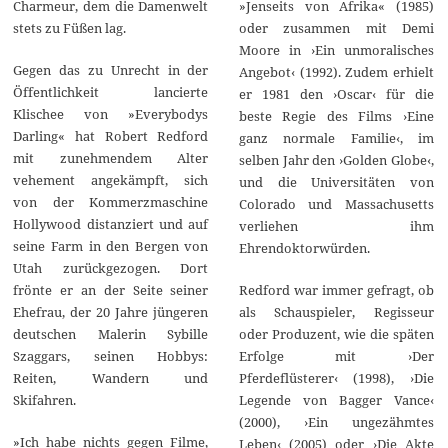
Charmeur, dem die Damenwelt
»Jenseits von Afrika« (1985)
stets zu Füßen lag.
oder zusammen mit Demi
Moore in ›Ein unmoralisches
Gegen das zu Unrecht in der
Angebot‹ (1992). Zudem erhielt
Öffentlichkeit lancierte
er 1981 den ›Oscar‹ für die
Klischee von »Everybodys
beste Regie des Films ›Eine
Darling« hat Robert Redford
ganz normale Familie‹, im
mit zunehmendem Alter
selben Jahr den ›Golden Globe‹,
vehement angekämpft, sich
und die Universitäten von
von der Kommerzmaschine
Colorado und Massachusetts
Hollywood distanziert und auf
verliehen ihm
seine Farm in den Bergen von
Ehrendoktorwürden.
Utah zurückgezogen. Dort
frönte er an der Seite seiner
Redford war immer gefragt, ob
Ehefrau, der 20 Jahre jüngeren
als Schauspieler, Regisseur
deutschen Malerin Sybille
oder Produzent, wie die späten
Szaggars, seinen Hobbys:
Erfolge mit ›Der
Reiten, Wandern und
Pferdeflüsterer‹ (1998), ›Die
Skifahren.
Legende von Bagger Vance‹
(2000), ›Ein ungezähmtes
»Ich habe nichts gegen Filme,
Leben‹ (2005) oder ›Die Akte