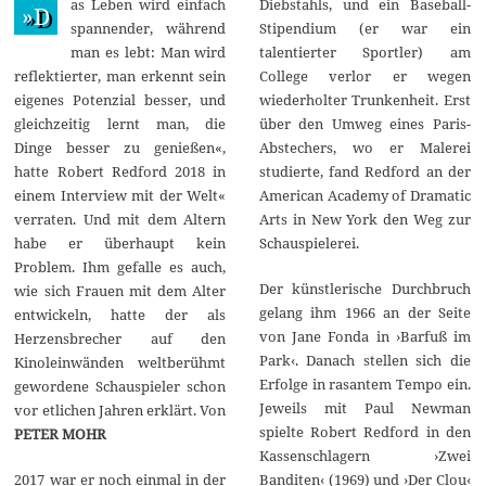
as Leben wird einfach
Diebstahls, und ein Baseball-
e
»D
p
spannender, während
Stipendium (er war ein
t
man es lebt: Man wird
talentierter Sportler) am
e
m
reflektierter, man erkennt sein
College verlor er wegen
b
eigenes Potenzial besser, und
wiederholter Trunkenheit. Erst
e
r
gleichzeitig lernt man, die
über den Umweg eines Paris-
2
Dinge besser zu genießen«,
Abstechers, wo er Malerei
0
2
hatte Robert Redford 2018 in
studierte, fand Redford an der
5
einem Interview mit der Welt«
American Academy of Dramatic
verraten. Und mit dem Altern
Arts in New York den Weg zur
habe er überhaupt kein
Schauspielerei.
Problem. Ihm gefalle es auch,
Der künstlerische Durchbruch
wie sich Frauen mit dem Alter
gelang ihm 1966 an der Seite
entwickeln, hatte der als
von Jane Fonda in ›Barfuß im
Herzensbrecher auf den
Park‹. Danach stellen sich die
Kinoleinwänden weltberühmt
Erfolge in rasantem Tempo ein.
gewordene Schauspieler schon
Jeweils mit Paul Newman
vor etlichen Jahren erklärt. Von
spielte Robert Redford in den
PETER MOHR
Kassenschlagern ›Zwei
2017 war er noch einmal in der
Banditen‹ (1969) und ›Der Clou‹