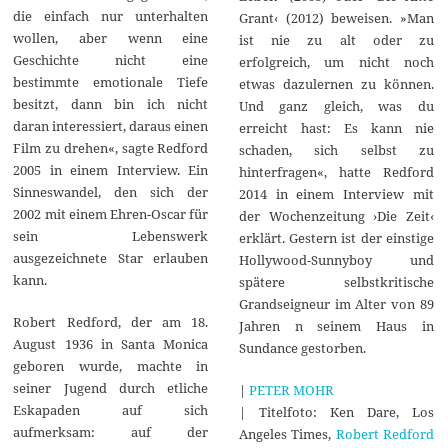
die einfach nur unterhalten
Grant‹ (2012) beweisen. »Man
wollen, aber wenn eine
ist nie zu alt oder zu
Geschichte nicht eine
erfolgreich, um nicht noch
bestimmte emotionale Tiefe
etwas dazulernen zu können.
besitzt, dann bin ich nicht
Und ganz gleich, was du
daran interessiert, daraus einen
erreicht hast: Es kann nie
Film zu drehen«, sagte Redford
schaden, sich selbst zu
2005 in einem Interview. Ein
hinterfragen«, hatte Redford
Sinneswandel, den sich der
2014 in einem Interview mit
2002 mit einem Ehren-Oscar für
der Wochenzeitung ›Die Zeit‹
sein Lebenswerk
erklärt. Gestern ist der einstige
ausgezeichnete Star erlauben
Hollywood-Sunnyboy und
kann.
spätere selbstkritische
Grandseigneur im Alter von 89
Robert Redford, der am 18.
Jahren n seinem Haus in
August 1936 in Santa Monica
Sundance gestorben.
geboren wurde, machte in
seiner Jugend durch etliche
|
PETER MOHR
Eskapaden auf sich
| Titelfoto: Ken Dare, Los
aufmerksam: auf der
Angeles Times,
Robert Redford