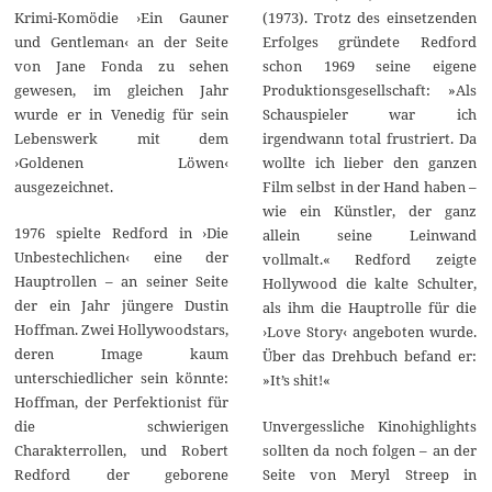
Krimi-Komödie ›Ein Gauner
(1973). Trotz des einsetzenden
und Gentleman‹ an der Seite
Erfolges gründete Redford
von Jane Fonda zu sehen
schon 1969 seine eigene
gewesen, im gleichen Jahr
Produktionsgesellschaft: »Als
wurde er in Venedig für sein
Schauspieler war ich
Lebenswerk mit dem
irgendwann total frustriert. Da
›Goldenen Löwen‹
wollte ich lieber den ganzen
ausgezeichnet.
Film selbst in der Hand haben –
wie ein Künstler, der ganz
1976 spielte Redford in ›Die
allein seine Leinwand
Unbestechlichen‹ eine der
vollmalt.« Redford zeigte
Hauptrollen – an seiner Seite
Hollywood die kalte Schulter,
der ein Jahr jüngere Dustin
als ihm die Hauptrolle für die
Hoffman. Zwei Hollywoodstars,
›Love Story‹ angeboten wurde.
deren Image kaum
Über das Drehbuch befand er:
unterschiedlicher sein könnte:
»It’s shit!«
Hoffman, der Perfektionist für
die schwierigen
Unvergessliche Kinohighlights
Charakterrollen, und Robert
sollten da noch folgen – an der
Redford der geborene
Seite von Meryl Streep in