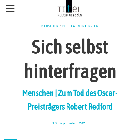
MENSCHEN
/
PORTRÄT & INTERVIEW
Sich selbst
hinterfragen
Menschen | Zum Tod des Oscar-
Preisträgers Robert Redford
16. September 2025
2
6
.
S