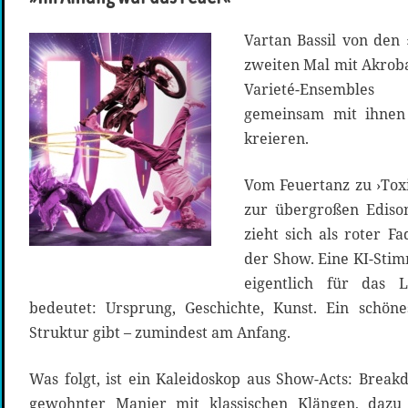
Vartan Bassil von den 
zweiten Mal mit Akrob
Varieté-Ensemble
gemeinsam mit ihnen
kreieren.
Vom Feuertanz zu ›Toxi
zur übergroßen Ediso
zieht sich als roter F
der Show. Eine KI-Stim
eigentlich für das
bedeutet: Ursprung, Geschichte, Kunst. Ein schö
Struktur gibt – zumindest am Anfang.
Was folgt, ist ein Kaleidoskop aus Show-Acts: Break
gewohnter Manier mit klassischen Klängen, dazu 