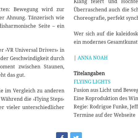
Klang feiert und Hochtec
atten: Bewegung wird zur
Überraschend auch die Sch
ner Ahnung. Tänzerisch wie
Choreografie, perfekt sync
disharmonische Seite – ein
Wer sich auf die kaleidosko
ein modernes Gesamtkunst
 ›VR Universal Drivers‹ in
|
ANNA NOAH
nder Geschwindigkeit durch
oment zwischen Staunen,
Titelangaben
ht das gut.
FLYING LIGHTS
Fusion aus Licht und Bewe
die im Vergleich zu anderen
Eine Koproduktion des Wint
 Während die ›Flying Steps‹
Regie: Rodrigue Funke, Jef
r vieler unterschiedlicher
Termine auf der Webseite