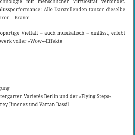
hnologie mit menschlicher Virtuosität verbindet.
lussperformance: Alle Darstellenden tanzen dieselbe
hron – Bravo!
partige Vielfalt – auch musikalisch – einlässt, erlebt
werk voller »Wow«-Effekte.
gung
ergarten Varietés Berlin und der »Flying Steps«
frey Jimenez und Vartan Bassil