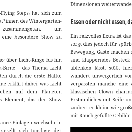
Dimensionen weiterwander
2
5
›Flying Steps‹ hat sich zum
at*innen des Wintergarten-
Essen oder nicht essen, da
s zusammengetan, um
Ein reizvolles Extra ist d
 eine besondere Show zu
sorgt dies jedoch für spürb
Bewegung, Gäste machen si
c‹ über Licht-Ringe bis hin
sind klapperndes Besteck
n-Birne – das Thema Licht
ablenken lässt, stößt hi
aden durch die erste Hälfte
wandert unweigerlich vo
me erklärt dabei, was Licht
verpassten manche eine ä
 Leben auf dem Planeten
klassischen Clown charman
nes Element, das der Show
Erstaunliches mit Seife u
zaubert er kleine wie groß
mit Rauch gefüllte Gebilde.
dance-Einlagen wechseln in
gesellt sich Jonglage der