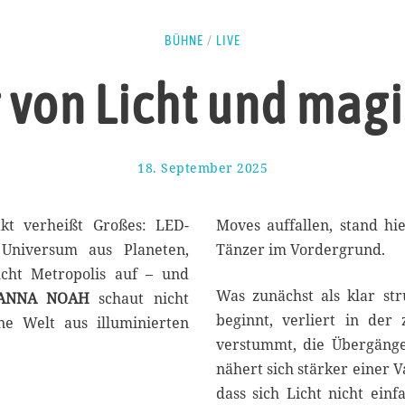
BÜHNE
/
LIVE
von Licht und magi
18. September 2025
2
8
.
S
akt verheißt Großes: LED-
Moves auffallen, stand hi
e
Universum aus Planeten,
Tänzer im Vordergrund.
p
ucht Metropolis auf – und
t
Was zunächst als klar str
e
ANNA NOAH
schaut nicht
m
beginnt, verliert in der
ne Welt aus illuminierten
b
verstummt, die Übergänge
e
r
nähert sich stärker einer V
2
dass sich Licht nicht einf
0