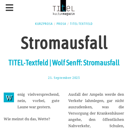
KURZPROSA
/
PROSA
/
TITEL-TEXTFELD
Stromausfall
TITEL-Textfeld | Wolf Senff: Stromausfall
21. September 2025
2
8
.
S
enig vielversprechend,
Ausfall der Ampeln werde den
e
W
p
nein, vorbei, gute
Verkehr lahmlegen, gar nicht
t
Laune war gestern.
auszudenken, was die
e
m
Versorgung der Krankenhäuser
b
Wie meinst du das, Wette?
angehe, den öffentlichen
e
r
Nahverkehr, Schulen,