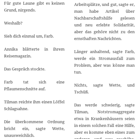
2
Für gute Laune gibt es keinen
Arbeitsplätze, und gut, sagte er,
0
Grund, nirgends.
2
man habe Artikel über
5
Nachbarschaftshilfe gelesen
Weshalb?
und neu erlebte Solidarität,
aber das gehöre nicht zu den
Sieh dich einmal um, Farb.
ernsthaften Nachrichten.
Annika blätterte in ihrem
Länger anhaltend, sagte Farb,
Reisemagazin.
werde ein Stromausfall zum
Problem, aber was könne man
Das Gespräch stockte.
tun.
Farb tat sich eine
Nichts, sagte Wette, und
Pflaumenschnitte auf.
Tschüß.
Tilman reichte ihm einen Löffel
Das werde schwierig, sagte
Schlagsahne.
Tilman, Notstromaggregate
etwa in Krankenhäusern seien
Die überkommene Ordnung
in einem solchen Fall eine Hilfe,
bricht ein, sagte Wette,
aber es komme eben eines zum
unausweichlich.
anderen, und was geschähe,