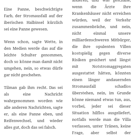
wenn die Ärzte ihre
Eine Panne, beschwichtigte
Krankenhäuser nicht erreichen
Farb, der Stromausfall auf der
würden, weil der Verkehr
iberischen Halbinsel kürzlich
zusammenbräche, und nein,
sei eine Panne gewesen.
nicht einmal unsere
milliardenschweren Mitbürger,
Wenn schon, sagte Wette, in
die ihre opulenten Villen
den Medien werde das auf die
kostspielig gegen diverse
leichte Schulter genommen,
Risiken gesichert und längst
doch so könne man damit nicht
mit Notstromaggregaten
umgehen, nein, so etwas dürfe
ausgestattet hätten, könnten
gar nicht geschehen.
einen länger andauernden
Stromausfall schadlos
Tilman gab ihm recht. Das sei
überstehen, nein, im Grunde
als eine Nachricht
könne niemand etwas tun, aus,
wahrgenommen worden wie
vorbei, jeder sei dieser
alle anderen Nachrichten, sagte
Situation hilflos ausgeliefert,
er, als eine Panne eben, und
notfalls werde man die Villa
Reifenwechsel, und wieder
verlassen, unter Tränen, keine
alles gut, doch das sei falsch.
Frage, aber selbst der