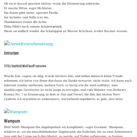
Ob sie je darauf geachtet hätten, wann die Dämmerung anbreche.
Er mache Witze, sagte McAlister.
Die Sonne gehe unter, spottete Pirelli.
Sut lächelte, und Stille trat ein.
Thimbleman reckte die Arme.
Eldin fühlte nach seinem Schultergelenk.
Wann sie endlich wieder die Schaluppen zu Wasser brächten, wollte Harmat wissen.
Introiten
TITEL-Textfeld | Wolf Senff: Introiten
Wurde Zeit, sagten sie eilig, wurde höchste Zeit, und ließen dennoch keine Freude
erkennen, ich hätte von ihnen durchaus ein Danke erwartet, nicht wahr, ich kann euch
jederzeit wieder entfernen, mahnte Farb, so lästig wie ihr euch aufführt, euer
unablässiges Geschwätz ist nicht lange zu ertragen, und rufe Heimito von Doderers
Roman No. 7 in Erinnerung, in dem er Fini und Feverl, die ihm den letzten Nerv
raubten, ich erwähnte es anderenorts, kurzerhand expedierte, es geht, also bitte.
Wampum
Wolf Senff: Wampum Die Angelegenheit sei kompliziert, sagte Gramner. Wampum,
erklärte er, sei ein muschelähnlicher Gegenstand, ein Stäbchen, bis zu zwei Zentimetern
lang und der Länge nach durchbohrt, es werde, auf Fäden aufgezogen, zu breiten