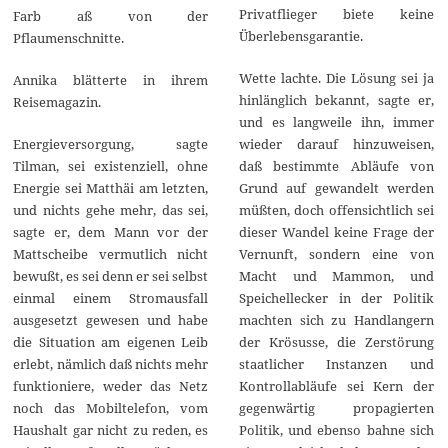
Privatflieger biete keine
Farb aß von der
Überlebensgarantie.
Pflaumenschnitte.
Wette lachte. Die Lösung sei ja
Annika blätterte in ihrem
hinlänglich bekannt, sagte er,
Reisemagazin.
und es langweile ihn, immer
Energieversorgung, sagte
wieder darauf hinzuweisen,
Tilman, sei existenziell, ohne
daß bestimmte Abläufe von
Energie sei Matthäi am letzten,
Grund auf gewandelt werden
und nichts gehe mehr, das sei,
müßten, doch offensichtlich sei
sagte er, dem Mann vor der
dieser Wandel keine Frage der
Mattscheibe vermutlich nicht
Vernunft, sondern eine von
bewußt, es sei denn er sei selbst
Macht und Mammon, und
einmal einem Stromausfall
Speichellecker in der Politik
ausgesetzt gewesen und habe
machten sich zu Handlangern
die Situation am eigenen Leib
der Krösusse, die Zerstörung
erlebt, nämlich daß nichts mehr
staatlicher Instanzen und
funktioniere, weder das Netz
Kontrollabläufe sei Kern der
noch das Mobiltelefon, vom
gegenwärtig propagierten
Haushalt gar nicht zu reden, es
Politik, und ebenso bahne sich