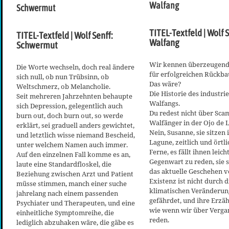
Walfang
Schwermut
TITEL-Textfeld | Wolf S
TITEL-Textfeld | Wolf Senff:
Walfang
Schwermut
Wir kennen überzeugende
Die Worte wechseln, doch real ändere
für erfolgreichen Rückba
sich null, ob nun Trübsinn, ob
Das wäre?
Weltschmerz, ob Melancholie.
Die Historie des industrie
Seit mehreren Jahrzehnten behaupte
Walfangs.
sich Depression, gelegentlich auch
Du redest nicht über Sc
burn out, doch burn out, so werde
Walfänger in der Ojo de 
erklärt, sei graduell anders gewichtet,
Nein, Susanne, sie sitzen 
und letztlich wisse niemand Bescheid,
Lagune, zeitlich und örtli
unter welchem Namen auch immer.
Ferne, es fällt ihnen leic
Auf den einzelnen Fall komme es an,
Gegenwart zu reden, sie s
laute eine Standardfloskel, die
das aktuelle Geschehen ve
Beziehung zwischen Arzt und Patient
Existenz ist nicht durch d
müsse stimmen, manch einer suche
klimatischen Veränderu
jahrelang nach einem passenden
gefährdet, und ihre Erzäh
Psychiater und Therapeuten, und eine
wie wenn wir über Verga
einheitliche Symptomreihe, die
reden.
lediglich abzuhaken wäre, die gäbe es