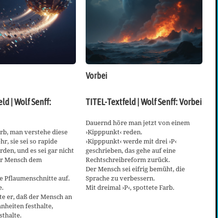
Vorbei
ld | Wolf Senff:
TITEL-Textfeld | Wolf Senff: Vorbei
Dauernd höre man jetzt von einem
arb, man verstehe diese
›Kipppunkt‹ reden.
r, sie sei so rapide
›Kipppunkt‹ werde mit drei ›P‹
den, und es sei gar nicht
geschrieben, das gehe auf eine
der Mensch dem
Rechtschreibreform zurück.
Der Mensch sei eifrig bemüht, die
ne Pflaumenschnitte auf.
Sprache zu verbessern.
e.
Mit dreimal ›P‹, spottete Farb.
gte er, daß der Mensch an
heiten festhalte,
sthalte.