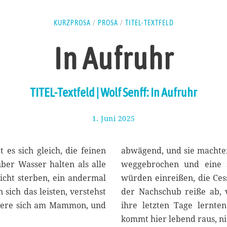
KURZPROSA
/
PROSA
/
TITEL-TEXTFELD
In Aufruhr
TITEL-Textfeld | Wolf Senff: In Aufruhr
1. Juni 2025
9
.
J
u
 es sich gleich, die feinen
abwägend, und sie machten
n
ber Wasser halten als alle
weggebrochen und eine sy
i
icht sterben, ein andermal
würden einreißen, die Cess
2
0
n sich das leisten, verstehst
der Nachschub reiße ab, 
2
rtiere sich am Mammon, und
ihre letzten Tage lernte
5
kommt hier lebend raus, n