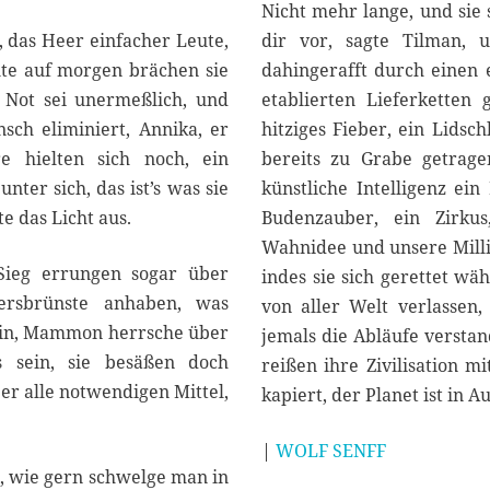
Nicht mehr lange, und sie 
, das Heer einfacher Leute,
dir vor, sagte Tilman, u
ute auf morgen brächen sie
dahingerafft durch einen 
e Not sei unermeßlich, und
etablierten Lieferketten 
sch eliminiert, Annika, er
hitziges Fieber, ein Lids
re hielten sich noch, ein
bereits zu Grabe getragen
nter sich, das ist’s was sie
künstliche Intelligenz ein
te das Licht aus.
Budenzauber, ein Zirkus
Wahnidee und unsere Mill
 Sieg errungen sogar über
indes sie sich gerettet wä
rsbrünste anhaben, was
von aller Welt verlassen,
nein, Mammon herrsche über
jemals die Abläufe verstan
 sein, sie besäßen doch
reißen ihre Zivilisation m
er alle notwendigen Mittel,
kapiert, der Planet ist in A
|
WOLF SENFF
n, wie gern schwelge man in