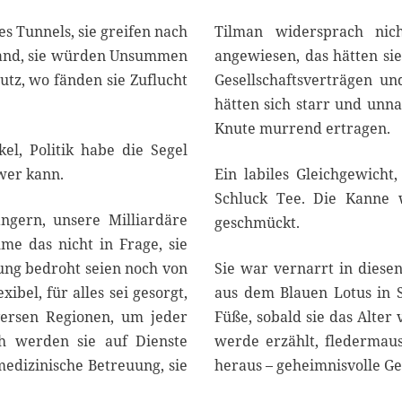
s Tunnels, sie greifen nach
Tilman widersprach nich
 Hand, sie würden Unsummen
angewiesen, das hätten sie 
utz, wo fänden sie Zuflucht
Gesellschaftsverträgen un
hätten sich starr und unna
Knute murrend ertragen.
kel, Politik habe die Segel
 wer kann.
Ein labiles Gleichgewicht
Schluck Tee. Die Kanne 
ängern, unsere Milliardäre
geschmückt.
mme das nicht in Frage, sie
ung bedroht seien noch von
Sie war vernarrt in diese
xibel, für alles sei gesorgt,
aus dem Blauen Lotus in S
versen Regionen, um jeder
Füße, sobald sie das Alter
ch werden sie auf Dienste
werde erzählt, fledermaus
medizinische Betreuung, sie
heraus – geheimnisvolle G