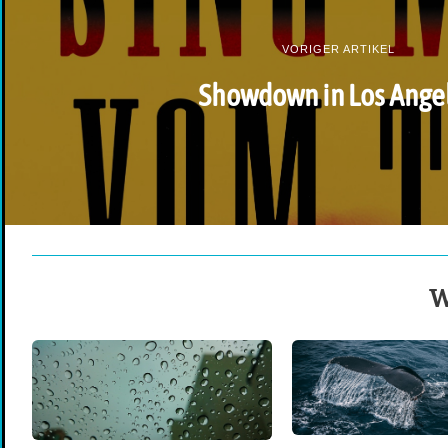
VORIGER ARTIKEL
Showdown in Los Ange
W