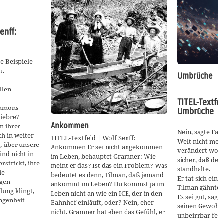
enff:
 Beispiele
u.
Umbrüche
llen
TITEL-Textfe
ammons
Umbrüche
Liebre?
Ankommen
in ihrer
Nein, sagte F
ch in weiter
TITEL-Textfeld | Wolf Senff:
Welt nicht meh
ht, über unsere
Ankommen Er sei nicht angekommen
verändert wor
ind nicht in
im Leben, behauptet Gramner: Wie
sicher, daß 
rstrickt, ihre
meint er das? Ist das ein Problem? Was
standhalte.
ie
bedeutet es denn, Tilman, daß jemand
Er tat sich ei
ngen
ankommt im Leben? Du kommst ja im
Tilman gähnt
lung klingt,
Leben nicht an wie ein ICE, der in den
Es sei gut, sa
ngenheit
Bahnhof einläuft, oder? Nein, eher
seinen Gewohn
nicht. Gramner hat eben das Gefühl, er
unbeirrbar fe