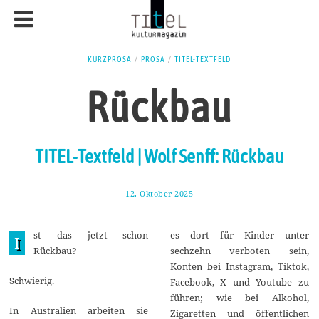
KURZPROSA
/
PROSA
/
TITEL-TEXTFELD
Rückbau
TITEL-Textfeld | Wolf Senff: Rückbau
12. Oktober 2025
2
3
.
O
st das jetzt schon
es dort für Kinder unter
k
I
t
Rückbau?
sechzehn verboten sein,
o
Konten bei Instagram, Tiktok,
b
e
Schwierig.
Facebook, X und Youtube zu
r
führen; wie bei Alkohol,
2
In Australien arbeiten sie
0
Zigaretten und öffentlichen