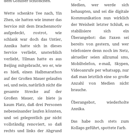
dem Gohliser Schlößchen.
Medien, wer werde sich
behaupten, und sei die digitale
Wette schenkte Tee nach, Yin
Kommunikation nun wirklich
Zhen, sie hatten wie immer das
der Weisheit letzter Schluß, es
Service mit dem Drachenmotiv
stabilisiere sich ein
aufgedeckt, rostrot, wie
Überangebot: das Faxen sei
schlank war doch das Untier,
bereits von gestern, und wer
Annika hatte sich in dieses
telefoniere denn noch im Netz,
Service verliebt, unsterblich
aktueller seien allzumal sms,
verliebt, Tilman hatte es aus
Mobiltelefon, e-mail, Skypen,
Beijing mitgebracht, wo er, wie
Videoanrufe per whatsapp, nur
es hieß, einen Halbmarathon
daß man letztlich eine so große
auf der Großen Mauer gelaufen
Anzahl von Medien nicht
sei, und nein, natürlich nicht die
brauche.
gesamte Strecke auf der
Großen Mauer, sie biete ja
Überangebot, wiederholte
kaum Platz, daß drei Personen
Annika.
nebeneinander laufen könnten,
und sei gelegentlich gar nicht
Das habe noch stets zum
vollständig renoviert, so daß
Kollaps geführt, spottete Farb.
rechts und links der Abgrund