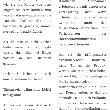
staatlichen Maßnahmen
wie sie die Kinder vor dem
erfolgten stets mit penetranter
Zugriff schützen können, und
Verzögerung, man warte
was ihn daran wundere, sei die
offenbar ab, bis eine ganze
Tatsache, daß all das stets
Generation unter den
nachträglich geschehe, immer
täuschenden Vorzeichen und
nur spät und nachträglich.
Verheißungen der
Internetkommunikation
Als ob man es nicht vorher
herangewachsen sei.
hätte wissen können, sagte
Wette, das Kind sei längst
Das sei ein Erfolgsmuster
vorher in den Brunnen
expandierender Industrie,
gefallen.
sagte Tilman, ein Produkt
werde, wie es so schön heiße:
Farb mußte lachen, er tat sich
vermarktet, ausgeklügelte
eine Pflaumenschnitte auf.
Marketingstrategien
transportierten es in die Köpfe
Tilman reichte ihm einen Löffel
der Konsumenten, so daß es,
Schlagsahne.
ebenfalls schön: sich verkaufe,
und zur Zeit tobe ein heftiger
Annika warf einen Blick nach
Kampf um Kommunikation und