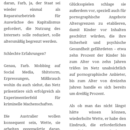
2
daran, Farb, ja, der Staat sei
Glücksspielen schlage sie
5
wieder einmal als
außerdem vor, speziell auch für
Reparaturbetrieb für
pornographische Angebote
Auswüchse des Kapitalismus
Altersgrenzen zu etablieren,
gefordert, die Nutzung des
damit Kinder vor Inhalten
Internets solle reduziert, solle
geschützt würden, die ihre
altersmäßig begrenzt werden.
Sicherheit und psychische
Gesundheit gefährdeten – etwa
Schlechte Erfahrungen?
zehn Prozent der Kinder bis
zum Alter von zehn Jahren
Genau, Farb. Mobbing auf
träfen im Netz unabsichtlich
Social Media, Shitstorm,
auf pornographische Anbieter,
Erpressungen, Mißbrauch
bis zum Alter von dreizehn
wohin du auch siehst, das Netz
Jahren handle es sich bereits
präsentiere sich erfolgreich als
um dreißig Prozent.
Experimentierfeld für
kriminelle Machenschaften.
Als ob man das nicht längst
hätte wissen können,
Die Australier wollen
wiederholte Wette, er habe den
konsequent sein, Wette, sie
Eindruck, die erforderlichen
arbeiten gegenwärtig daran,