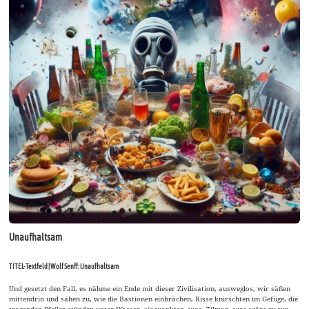
Unaufhaltsam
TITEL-Textfeld | Wolf Senff: Unaufhaltsam
Und gesetzt den Fall, es nähme ein Ende mit dieser Zivilisation, ausweglos, wir säßen
mittendrin und sähen zu, wie die Bastionen einbrächen, Risse knirschten im Gefüge, die
tragenden Pfeiler stünden unter Wasser, sie wankten, was, Tilman, was wäre zu tun.