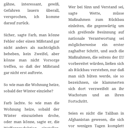
gähne, interessant, gewiß,
Wer bei Sinn und Verstand sei,
Gefahren lauern überall,
sagte Wette, müsse
versprochen, ich komme
Maßnahmen zum Rückbau
darauf zurück.
einleiten, die gegenwärtig um
sich greifende Besinnung auf
Sicher, sagte Farb, man könne
nationale Verantwortung sei
Fehler oder einen Mißstand gar
möglicherweise ein erster
nicht anders als nachträglich
zaghafter Schritt, und auch die
beheben, kein Zweifel, aber
Maßnahmen, die seitens der EU
könne man nicht Vorsorge
vorbereitet würden, ließen sich
treffen, so daß der Mißstand
als Rückbau verstehen, nur daß
gar nicht erst auftrete.
man sich hüten werde, sie so
bezeichnen, sie klammerten
So wie man die Wohnung heize,
sich dort verzweifelt an ihr
sobald der Winter einziehe?
Wachstum und an ihren
Fortschritt.
Farb lachte. So wie man die
Wohnung heize, sobald der
Seien es nicht die Taliban in
Winter einzuziehen drohe,
Afghanistan gewesen, die sich
oder man könne, sagte er, die
vor wenigen Tagen komplett
Waffenproduktion einstellen,