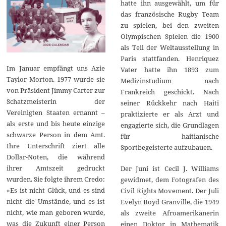
hatte ihn ausgewählt, um für
das französische Rugby Team
zu spielen, bei den zweiten
Olympischen Spielen die 1900
als Teil der Weltausstellung in
Paris stattfanden. Henriquez
Im Januar empfängt uns Azie
Vater hatte ihn 1893 zum
Taylor Morton. 1977 wurde sie
Medizinstudium nach
von Präsident Jimmy Carter zur
Frankreich geschickt. Nach
Schatzmeisterin der
seiner Rückkehr nach Haiti
Vereinigten Staaten ernannt –
praktizierte er als Arzt und
als erste und bis heute einzige
engagierte sich, die Grundlagen
schwarze Person in dem Amt.
für haitianische
Ihre Unterschrift ziert alle
Sportbegeisterte aufzubauen.
Dollar-Noten, die während
ihrer Amtszeit gedruckt
Der Juni ist Cecil J. Williams
wurden. Sie folgte ihrem Credo:
gewidmet, dem Fotografen des
»Es ist nicht Glück, und es sind
Civil Rights Movement. Der Juli
nicht die Umstände, und es ist
Evelyn Boyd Granville, die 1949
nicht, wie man geboren wurde,
als zweite Afroamerikanerin
was die Zukunft einer Person
einen Doktor in Mathematik