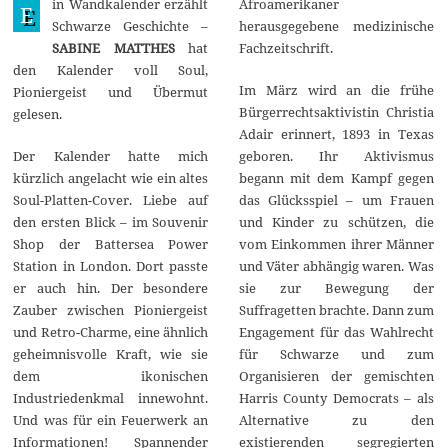
in Wandkalender erzählt
Afroamerikaner
e
E
z
Schwarze Geschichte –
herausgegebene medizinische
e
SABINE MATTHES
hat
Fachzeitschrift.
m
b
den Kalender voll Soul,
e
Im März wird an die frühe
Pioniergeist und Übermut
r
Bürgerrechtsaktivistin Christia
2
gelesen.
0
Adair erinnert, 1893 in Texas
2
Der Kalender hatte mich
geboren. Ihr Aktivismus
5
kürzlich angelacht wie ein altes
begann mit dem Kampf gegen
Soul-Platten-Cover. Liebe auf
das Glücksspiel – um Frauen
den ersten Blick – im Souvenir
und Kinder zu schützen, die
Shop der Battersea Power
vom Einkommen ihrer Männer
Station in London. Dort passte
und Väter abhängig waren. Was
er auch hin. Der besondere
sie zur Bewegung der
Zauber zwischen Pioniergeist
Suffragetten brachte. Dann zum
und Retro-Charme, eine ähnlich
Engagement für das Wahlrecht
geheimnisvolle Kraft, wie sie
für Schwarze und zum
dem ikonischen
Organisieren der gemischten
Industriedenkmal innewohnt.
Harris County Democrats – als
Und was für ein Feuerwerk an
Alternative zu den
Informationen! Spannender
existierenden segregierten