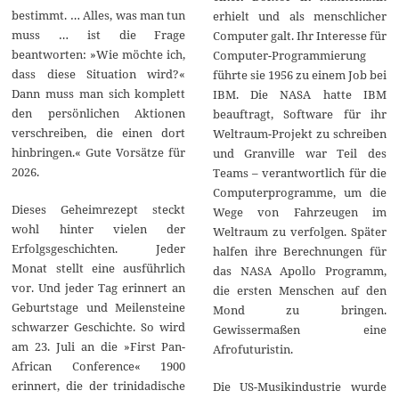
bestimmt. … Alles, was man tun
erhielt und als menschlicher
muss … ist die Frage
Computer galt. Ihr Interesse für
beantworten: »Wie möchte ich,
Computer-Programmierung
dass diese Situation wird?«
führte sie 1956 zu einem Job bei
Dann muss man sich komplett
IBM. Die NASA hatte IBM
den persönlichen Aktionen
beauftragt, Software für ihr
verschreiben, die einen dort
Weltraum-Projekt zu schreiben
hinbringen.« Gute Vorsätze für
und Granville war Teil des
2026.
Teams – verantwortlich für die
Computerprogramme, um die
Dieses Geheimrezept steckt
Wege von Fahrzeugen im
wohl hinter vielen der
Weltraum zu verfolgen. Später
Erfolgsgeschichten. Jeder
halfen ihre Berechnungen für
Monat stellt eine ausführlich
das NASA Apollo Programm,
vor. Und jeder Tag erinnert an
die ersten Menschen auf den
Geburtstage und Meilensteine
Mond zu bringen.
schwarzer Geschichte. So wird
Gewissermaßen eine
am 23. Juli an die »First Pan-
Afrofuturistin.
African Conference« 1900
erinnert, die der trinidadische
Die US-Musikindustrie wurde