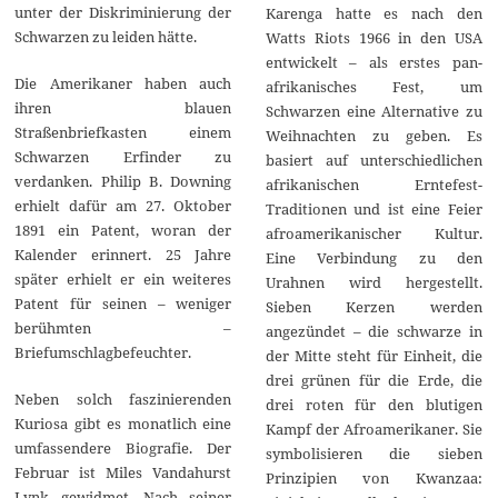
unter der Diskriminierung der
Karenga hatte es nach den
Schwarzen zu leiden hätte.
Watts Riots 1966 in den USA
entwickelt – als erstes pan-
Die Amerikaner haben auch
afrikanisches Fest, um
ihren blauen
Schwarzen eine Alternative zu
Straßenbriefkasten einem
Weihnachten zu geben. Es
Schwarzen Erfinder zu
basiert auf unterschiedlichen
verdanken. Philip B. Downing
afrikanischen Erntefest-
erhielt dafür am 27. Oktober
Traditionen und ist eine Feier
1891 ein Patent, woran der
afroamerikanischer Kultur.
Kalender erinnert. 25 Jahre
Eine Verbindung zu den
später erhielt er ein weiteres
Urahnen wird hergestellt.
Patent für seinen – weniger
Sieben Kerzen werden
berühmten –
angezündet – die schwarze in
Briefumschlagbefeuchter.
der Mitte steht für Einheit, die
drei grünen für die Erde, die
Neben solch faszinierenden
drei roten für den blutigen
Kuriosa gibt es monatlich eine
Kampf der Afroamerikaner. Sie
umfassendere Biografie. Der
symbolisieren die sieben
Februar ist Miles Vandahurst
Prinzipien von Kwanzaa:
Lynk gewidmet. Nach seiner