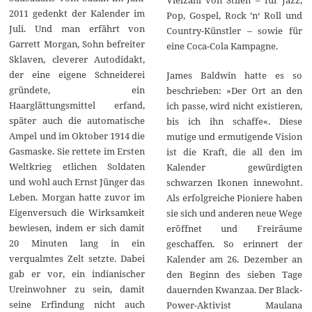
2011 gedenkt der Kalender im
Pop, Gospel, Rock ’n‘ Roll und
Juli. Und man erfährt von
Country-Künstler – sowie für
Garrett Morgan, Sohn befreiter
eine Coca-Cola Kampagne.
Sklaven, cleverer Autodidakt,
der eine eigene Schneiderei
James Baldwin hatte es so
gründete, ein
beschrieben: »Der Ort an den
Haarglättungsmittel erfand,
ich passe, wird nicht existieren,
später auch die automatische
bis ich ihn schaffe«. Diese
Ampel und im Oktober 1914 die
mutige und ermutigende Vision
Gasmaske. Sie rettete im Ersten
ist die Kraft, die all den im
Weltkrieg etlichen Soldaten
Kalender gewürdigten
und wohl auch Ernst Jünger das
schwarzen Ikonen innewohnt.
Leben. Morgan hatte zuvor im
Als erfolgreiche Pioniere haben
Eigenversuch die Wirksamkeit
sie sich und anderen neue Wege
bewiesen, indem er sich damit
eröffnet und Freiräume
20 Minuten lang in ein
geschaffen. So erinnert der
verqualmtes Zelt setzte. Dabei
Kalender am 26. Dezember an
gab er vor, ein indianischer
den Beginn des sieben Tage
Ureinwohner zu sein, damit
dauernden Kwanzaa. Der Black-
seine Erfindung nicht auch
Power-Aktivist Maulana