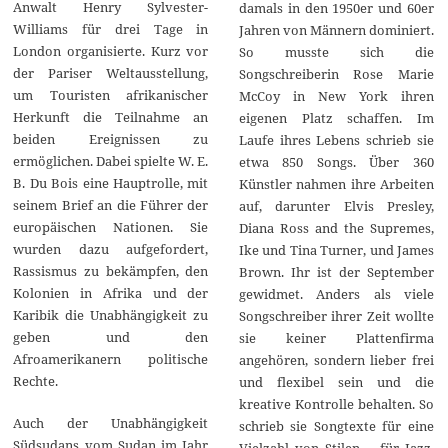
Anwalt Henry Sylvester-
damals in den 1950er und 60er
Williams für drei Tage in
Jahren von Männern dominiert.
London organisierte. Kurz vor
So musste sich die
der Pariser Weltausstellung,
Songschreiberin Rose Marie
um Touristen afrikanischer
McCoy in New York ihren
Herkunft die Teilnahme an
eigenen Platz schaffen. Im
beiden Ereignissen zu
Laufe ihres Lebens schrieb sie
ermöglichen. Dabei spielte W. E.
etwa 850 Songs. Über 360
B. Du Bois eine Hauptrolle, mit
Künstler nahmen ihre Arbeiten
seinem Brief an die Führer der
auf, darunter Elvis Presley,
europäischen Nationen. Sie
Diana Ross and the Supremes,
wurden dazu aufgefordert,
Ike und Tina Turner, und James
Rassismus zu bekämpfen, den
Brown. Ihr ist der September
Kolonien in Afrika und der
gewidmet. Anders als viele
Karibik die Unabhängigkeit zu
Songschreiber ihrer Zeit wollte
geben und den
sie keiner Plattenfirma
Afroamerikanern politische
angehören, sondern lieber frei
Rechte.
und flexibel sein und die
kreative Kontrolle behalten. So
Auch der Unabhängigkeit
schrieb sie Songtexte für eine
Südsudans vom Sudan im Jahr
Vielzahl von Stilen – für Jazz,