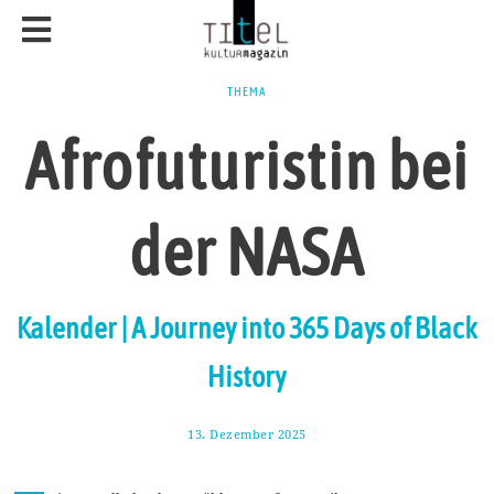
THEMA
Afrofuturistin bei
der NASA
Kalender | A Journey into 365 Days of Black
History
13. Dezember 2025
2
0
.
D