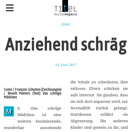
COMIC
Anziehend schräg
28. Juni 2017
4
.
J
u
die Schule zu schwänzen, ihre
l
i
ratlosen Eltern schicken sie
Comic | François Schuiten (Zeichnungen)
2
/ Benoît Peeters (Text): Das schräge
aufs Internat. Sie glauben, dass
0
Mädchen
1
sie sich dort anpassen wird, zur
7
Normalität zurück gelangt.
it ›Das schräge
M
Stattdessen erfährt sie
Mädchen‹ ist eine
Abgrenzung. Die anderen
weitere faszinierende,
Kinder sind gemein zu ihr, und
wunderbar aussehende