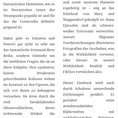
und somit unserem Planeten
fantastischen Elementen, wie es
zugehörig ist – eng an das
im literarischen Genre des
Schicksal von Mary und
Steampunks populär ist und für
Wappendorf geknüpft ist. Seine
das die Comicreihe definitiv
Episoden sind als schwarz-
prägend ist.
weißer Fotocomic entworfen:
Anstatt filigraner
Dabei geht es Schuiten und
Tuschezeichnungen illustrieren
Peeters gar nicht so sehr um
Fotografien das Geschehen, was
das fantastische Potenzial ihrer
in die Wirklichkeit verweist,
Reihe, sondern vielmehr um
oder besser: In unsere
die weltlichen Fragen, die sie an
Wirklichkeit. Realität und
diese knüpfen. Ihre opulenten,
Fiktion verwischen also.
klaren Strukturen
gehorchenden Kulissen stehen
Dieser Eindruck wird auch
im Kontrast zu den Figuren, die
durch Schuitens umwerfende
sich vor ihnen zu behaupten
Zeichnungen genährt. Er
versuchen. Sie irren durch die
gestaltet seine
steil herabfallenden
atemberaubenden
Häuserschluchten, deren
Bilderwelten mit
irritierende Winkel die
architektonischer Präzision.