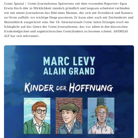
Comic Spezial | Comic-Journalismus Spätestens seit dem »rasenden Reporter« Egon
Erwin Kisch (der in Wirklichkeit ziemlich gründlich und langsam arbeitete) verbinden
wir mit einem Journalisten das Bild eines Mannes, der sich mit Notizblock und Kamera
an Orten aufhält, wo wichtige Dinge passieren. Er kann aber auch mit Zeichenbrett und
Skizzenblock ausgerüstet sein. Der 18. Internationale Comic Salon Erlangen warf ein
Schlaglicht auf das Genre des Comic-Journalismus, das vor allem in den klassischen
frankobelgischen und angelsächsischen Comicländern zu boomen scheint. ANDREAS
ALT hat sich informiert.