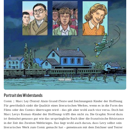
Portrait des Widerstands
Comic | Marc Ley (Texte)/ Alain Grand (Texte und Zeichnungen): Kinder der Hoffnung
Für gewöhnlich sinkt die Qualität eines literarischen Werkes, wenn es in die Form des
Films oder des Comics übertragen wird – das gilt aber wohl auch vice versa. Doch bei
Marc Levys Roman ›Kinder der Hoffnung‹ trifft dies nicht zu. Die Graphic Novel dazu
ist (beinahe) genauso gut wie das ursprüngliche Buch über die französische Résistance
in der Zeit des Zweiten Weltkrieges. Das liegt wohl auch daran, dass Levy selbst sein
literarisches Werk zum Comic gemacht hat – gemeinsam mit dem Zeichner und Texter