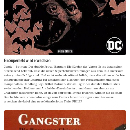
Ein Superheld wird erwachsen
Comic | Batman: Der dunkle Prinz / Batman: Die Sünden des Vaters Es ist inzwischen
hinreichend bekannt, dass die neuen Superheldenverfilmungen aus dem DC-Universum
keine großen Erfolge sind. Und es ist mehr als offensichtlich, dass dies oft an schlechter
schauspielerischer Leistung bei gleichzeitiger Flachheit der Protagonisten und einer
mangelhaften Handlung liegt. Selbst Batman, der als Figur des dunklen Ritters stets
zwischen dem Helden- und Antihelden-Dasein laviert, und damit am ehesten als
Charakter faszinieren kann, ist davon betroffen. Etwas frischen Wind in die Batman-
Geschichte versuchen dafür einige neue Comics hineinzubringen – und teilweise
erreichen sie dabei eine neue künstlerische Tiefe. PHILIP