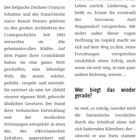
Leben zurück. Linderung, so
Der belgische Zeichner François
heißt es, könne ihr eventuell
Schuiten und der französische
der Astronom Axel
Autor Benoît Peeters gehören
Wappendorf versprechen. Mit
zu den großen Architekten der
nichts außer dieser vagen
Comicgeschichte. Seit 1983
Hoffnung im Gepäck macht sie
entwerfen sie ›Die
sich auf dem Weg zu ihm. Seine
geheimnisvollen Städte‹. Auf
Forschungen versprechen
dem Papier ihrer Comicbände
tatsächlich einen Erfolg, auch
haben sie eine ganze Welt
wenn sie weit weg, in eine ganz
geschaffen, eine lebendige
andere Richtung, weisen …
Welt, die atmet, wächst,
gedeiht, vergeht und entsteht.
Wer biegt das wieder
Sie existiert als eine Art Abbild
gerade?
unserer eigenen Welt, gehorcht
ähnlichen Gesetzen. Der Stand
So weit, so schräg. Geerdet wird
ihrer technischen Entwicklung
die fantastische Geschichte
und der modischen
durch das Schicksal eines mit
Strömungen entspricht in etwa
sich hadernden Künstlers, der –
der, des viktorianischen
obwohl er aus Paris stammt
Zeitalters, angereichert mit