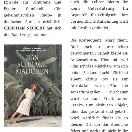
auch die Lehrer bieten ihr
Episode aus Schuitens und
keine Unterstützung. Im
Peeters‘ Comicreihe ›Die
Gegenteil: Ihr Schrägsein, ihre
geheimnisvollen Städte‹ in
vermeintliche Auflehnung wird
deutscher Sprache erhältlich.
mit Strafen geahndet.
CHRISTIAN NEUBERT
hat sich
den Band vorgenommen.
Die Konsequenz: Mary flieht.
Doch auch in ihrer frisch
gewonnenen Freiheit bleibt sie
Außenseiterin. Niemand will
»das schräge Mädchen« um sich
haben. Sie landet schließlich bei
einem Zirkus, wo sie zur
Attraktion wird. Für die
sensationsgeilen Zuschauer
wird sie zum Freak unter
Freaks, zum obskuren Objekt,
über das gestaunt und gelacht
wird. Natürlich findet sie an
diesem Ort, der das Abnorme
feiert und verkauft, nicht in ihr