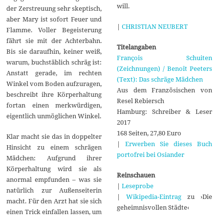
will.
der Zerstreuung sehr skeptisch,
aber Mary ist sofort Feuer und
|
CHRISTIAN NEUBERT
Flamme. Voller Begeisterung
fährt sie mit der Achterbahn.
Titelangaben
Bis sie daraufhin, keiner weiß,
François Schuiten
warum, buchstäblich schräg ist:
(Zeichnungen) / Benoît Peeters
Anstatt gerade, im rechten
(Text): Das schräge Mädchen
Winkel vom Boden aufzuragen,
Aus dem Französischen von
beschreibt ihre Körperhaltung
Resel Rebiersch
fortan einen merkwürdigen,
Hamburg: Schreiber & Leser
eigentlich unmöglichen Winkel.
2017
168 Seiten, 27,80 Euro
Klar macht sie das in doppelter
|
Erwerben Sie dieses Buch
Hinsicht zu einem schrägen
portofrei bei Osiander
Mädchen: Aufgrund ihrer
Körperhaltung wird sie als
Reinschauen
anormal empfunden – was sie
|
Leseprobe
natürlich zur Außenseiterin
|
Wikipedia-Eintrag
zu ›Die
macht. Für den Arzt hat sie sich
geheimnisvollen Städte‹
einen Trick einfallen lassen, um