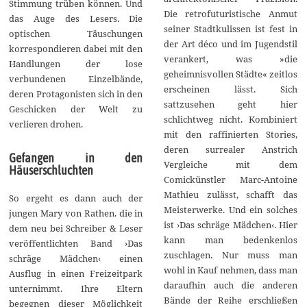
Stimmung trüben können. Und
Die retrofuturistische Anmut
das Auge des Lesers. Die
seiner Stadtkulissen ist fest in
optischen Täuschungen
der Art déco und im Jugendstil
korrespondieren dabei mit den
verankert, was »die
Handlungen der lose
geheimnisvollen Städte« zeitlos
verbundenen Einzelbände,
erscheinen lässt. Sich
deren Protagonisten sich in den
sattzusehen geht hier
Geschicken der Welt zu
schlichtweg nicht. Kombiniert
verlieren drohen.
mit den raffinierten Stories,
deren surrealer Anstrich
Gefangen in den
Vergleiche mit dem
Häuserschluchten
Comickünstler Marc-Antoine
Mathieu zulässt, schafft das
So ergeht es dann auch der
Meisterwerke. Und ein solches
jungen Mary von Rathen. die in
ist ›Das schräge Mädchen‹. Hier
dem neu bei Schreiber & Leser
kann man bedenkenlos
veröffentlichten Band ›Das
zuschlagen. Nur muss man
schräge Mädchen‹ einen
wohl in Kauf nehmen, dass man
Ausflug in einen Freizeitpark
daraufhin auch die anderen
unternimmt. Ihre Eltern
Bände der Reihe erschließen
begegnen dieser Möglichkeit