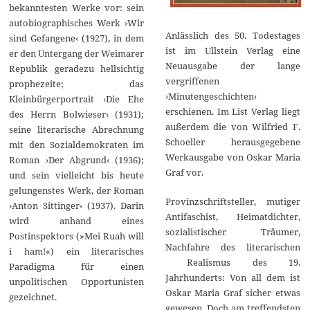
bekanntesten Werke vor: sein
autobiographisches Werk ›Wir
Anlässlich des 50. Todestages
sind Gefangene‹ (1927), in dem
ist im Ullstein Verlag eine
er den Untergang der Weimarer
Neuausgabe der lange
Republik geradezu hellsichtig
vergriffenen
prophezeite; das
›Minutengeschichten‹
Kleinbürgerportrait ›Die Ehe
erschienen. Im List Verlag liegt
des Herrn Bolwieser‹ (1931);
außerdem die von Wilfried F.
seine literarische Abrechnung
Schoeller herausgegebene
mit den Sozialdemokraten im
Werkausgabe von Oskar Maria
Roman ›Der Abgrund‹ (1936);
Graf vor.
und sein vielleicht bis heute
gelungenstes Werk, der Roman
Provinzschriftsteller, mutiger
›Anton Sittinger‹ (1937). Darin
Antifaschist, Heimatdichter,
wird anhand eines
sozialistischer Träumer,
Postinspektors (»Mei Ruah will
Nachfahre des literarischen
i ham!«) ein literarisches
Realismus des 19.
Paradigma für einen
Jahrhunderts: Von all dem ist
unpolitischen Opportunisten
Oskar Maria Graf sicher etwas
gezeichnet.
gewesen. Doch am treffendsten