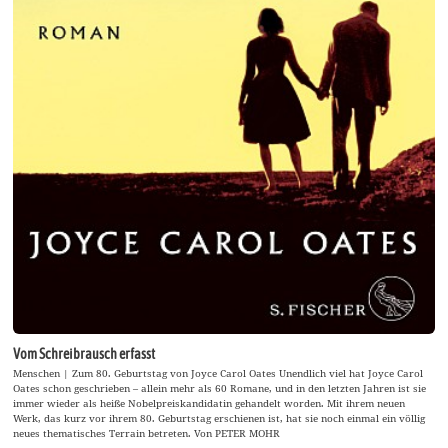
Vom Schreibrausch erfasst
Menschen | Zum 80. Geburtstag von Joyce Carol Oates Unendlich viel hat Joyce Carol
Oates schon geschrieben – allein mehr als 60 Romane, und in den letzten Jahren ist sie
immer wieder als heiße Nobelpreiskandidatin gehandelt worden. Mit ihrem neuen
Werk, das kurz vor ihrem 80. Geburtstag erschienen ist, hat sie noch einmal ein völlig
neues thematisches Terrain betreten. Von PETER MOHR