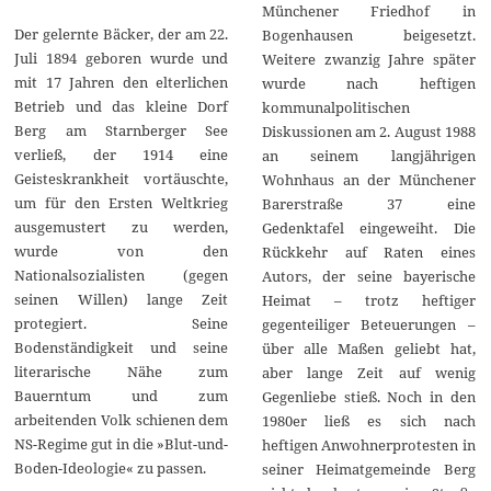
Münchener Friedhof in
Der gelernte Bäcker, der am 22.
Bogenhausen beigesetzt.
Juli 1894 geboren wurde und
Weitere zwanzig Jahre später
mit 17 Jahren den elterlichen
wurde nach heftigen
Betrieb und das kleine Dorf
kommunalpolitischen
Berg am Starnberger See
Diskussionen am 2. August 1988
verließ, der 1914 eine
an seinem langjährigen
Geisteskrankheit vortäuschte,
Wohnhaus an der Münchener
um für den Ersten Weltkrieg
Barerstraße 37 eine
ausgemustert zu werden,
Gedenktafel eingeweiht. Die
wurde von den
Rückkehr auf Raten eines
Nationalsozialisten (gegen
Autors, der seine bayerische
seinen Willen) lange Zeit
Heimat – trotz heftiger
protegiert. Seine
gegenteiliger Beteuerungen –
Bodenständigkeit und seine
über alle Maßen geliebt hat,
literarische Nähe zum
aber lange Zeit auf wenig
Bauerntum und zum
Gegenliebe stieß. Noch in den
arbeitenden Volk schienen dem
1980er ließ es sich nach
NS-Regime gut in die »Blut-und-
heftigen Anwohnerprotesten in
Boden-Ideologie« zu passen.
seiner Heimatgemeinde Berg