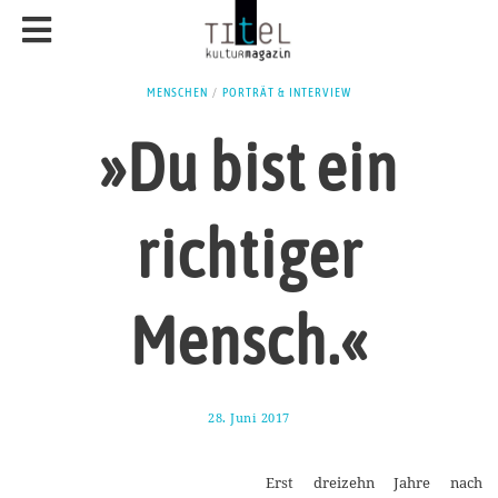
MENSCHEN
/
PORTRÄT & INTERVIEW
»Du bist ein
richtiger
Mensch.«
28. Juni 2017
1
4
.
J
Erst dreizehn Jahre nach
u