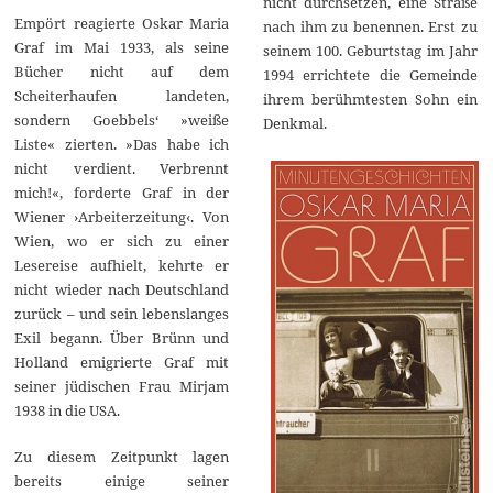
nicht durchsetzen, eine Straße
Empört reagierte Oskar Maria
nach ihm zu benennen. Erst zu
Graf im Mai 1933, als seine
seinem 100. Geburtstag im Jahr
Bücher nicht auf dem
1994 errichtete die Gemeinde
Scheiterhaufen landeten,
ihrem berühmtesten Sohn ein
sondern Goebbels‘ »weiße
Denkmal.
Liste« zierten. »Das habe ich
nicht verdient. Verbrennt
mich!«, forderte Graf in der
Wiener ›Arbeiterzeitung‹. Von
Wien, wo er sich zu einer
Lesereise aufhielt, kehrte er
nicht wieder nach Deutschland
zurück – und sein lebenslanges
Exil begann. Über Brünn und
Holland emigrierte Graf mit
seiner jüdischen Frau Mirjam
1938 in die USA.
Zu diesem Zeitpunkt lagen
bereits einige seiner