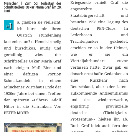
l
Kriegsende erhielt Graf die
Menschen | Zum 50. Todestag des
i
Schriftstellers Oskar Maria Graf am 28.
angestrebte US-
2
Juni
0
Staatsbürgerschaft und
1
besuchte 1958 eine Tagung des
a, glauben sie vielleicht,
9
»J
deutschen PEN-Clubs. In
ich höre mir ihren
Lederhosen und
Quatsch stundenlang
Trachtenjanker gekleidet,
kostenlos an?« Hemdsärmelig
erschien er so in der Heimat,
und burschikos, mutig und
wie er sie ein
geradlinig wies der
Vierteljahrhundert zuvor
Schriftsteller Oskar Maria Graf
verlassen hatte. Zwar gab es
nach einigen Maß Bier und
danach ernsthafte Gedanken an
einer deftigen Portion
eine Rückkehr nach
Schmalznudeln in einem
Deutschland, aber »der latent
Münchener Wirtshaus Ende der
aufkommende Antisemitismus
1920er Jahre bei einem Treffen
und das wiedererwachte,
den späteren »Führer« Adolf
engstirnig provinzielle
Hitler in die Schranken. Von
deutsche ›Tüchtigkeits-
PETER MOHR
Protzentum‹« hielten ihn ab.
Doch Graf blieb auch fern der
Heimat ein politisch