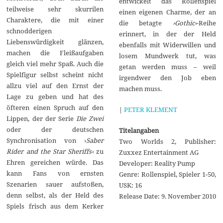
entwickelt das Rollenspiel
teilweise sehr skurrilen
einen eigenen Charme, der an
Charaktere, die mit einer
die betagte
›Gothic‹
-Reihe
schnodderigen
erinnert, in der der Held
Liebenswürdigkeit glänzen,
ebenfalls mit Widerwillen und
machen die Fleißaufgaben
losem Mundwerk tut, was
gleich viel mehr Spaß. Auch die
getan werden muss – weil
Spielfigur selbst scheint nicht
irgendwer den Job eben
allzu viel auf den Ernst der
machen muss.
Lage zu geben und hat des
öfteren einen Spruch auf den
|
PETER KLEMENT
Lippen, der der Serie
Die Zwei
oder der deutschen
Titelangaben
Synchronisation von ›
Saber
Two Worlds 2, Publisher:
Rider and the Star Sheriffs‹
zu
Zuxxez Entertainment AG
Ehren gereichen würde. Das
Developer: Reality Pump
kann Fans von ernsten
Genre: Rollenspiel, Spieler 1-50,
Szenarien sauer aufstoßen,
USK: 16
denn selbst, als der Held des
Release Date: 9. November 2010
Spiels frisch aus dem Kerker