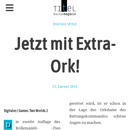
DIGITALE SPIELE
Jetzt mit Extra-
Ork!
11. Januar 2011
1
.
O
k
gerettet wird, ist er schon in
t
o
der Lage der Orkdame des
Digitales | Games: Two Worlds 2
b
Rettungskommandos schöne
e
ie zweite Auflage des
r
Augen zu machen.
D
2
Rollenspiels
›Two
0