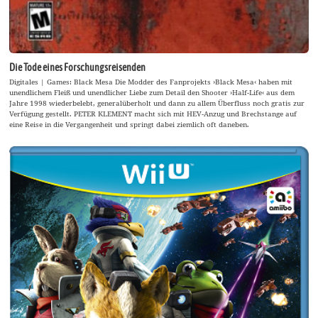
Die Tode eines Forschungsreisenden
Digitales | Games: Black Mesa Die Modder des Fanprojekts ›Black Mesa‹ haben mit
unendlichem Fleiß und unendlicher Liebe zum Detail den Shooter ›Half-Life‹ aus dem
Jahre 1998 wiederbelebt, generalüberholt und dann zu allem Überfluss noch gratis zur
Verfügung gestellt. PETER KLEMENT macht sich mit HEV-Anzug und Brechstange auf
eine Reise in die Vergangenheit und springt dabei ziemlich oft daneben.