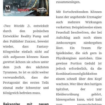
zusammenlegen.
Mit fortschreitendem Können
kann der angehende Erzmagier
auch mehrere Wirkungen
›Two Worlds 2‹
, entwickelt
verketten: Beispielsweise einen
durch den polnischen
Feuerball beschwören, der bei
Entwickler Reality Pump und
Aufschlag auch noch einen
den Publisher Zuxxez, beweist
Ambossregen niedergehen
wieder, dass Fantasy-
lässt. Ein Traum für
Köngreiche einfach nicht auf
Spielkinder, die sich gern in
sich aufpassen können: Kaum
Physikengines austoben. Eine
gerettet ächzen sie schon unter
gewisse Portion Geduld ist
dem Joch des nächsten
jedoch erforderlich, da die
Tyrannen. So ist es nicht weiter
Kombinationsmöglichkeiten
verwunderlich, dass der
einem schnell über den Kopf
Protagonist des ersten Teils
wachsen. Wer über den lustigen
einmal mehr Schwester und
Spitzhut, der zur
Königreich befreien muss.
Kleiderordnung gehört,
hinwegsehen kann, wird bald
Bekanntes mit neuen
zum unumschränkten