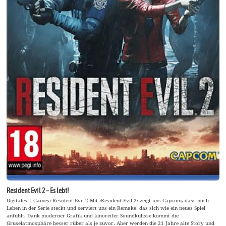
Resident Evil 2 – Es lebt!
Digitales | Games: Resident Evil 2 Mit ›Resident Evil 2‹ zeigt uns Capcom, dass noch
Leben in der Serie steckt und serviert uns ein Remake, das sich wie ein neues Spiel
anfühlt. Dank moderner Grafik und kinoreifer Soundkulisse kommt die
Gruselatmosphäre besser rüber als je zuvor. Aber werden die 21 Jahre alte Story und