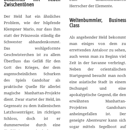
Zwischentönen
Herrscher der Elemente.
Der Held hat ein ähnliches
Weltenbummler, Business
Problem, wie der hüpfende
Class
Klempner Mario, nur dass ihm
statt der Prinzessin ständig die
Als angehender Held bekommt
Schwester abhandenkommt.
man einiges von dem zu
Das wohlgeformte
errettenden Antaloor zu sehen,
Geschwisterchen ist zu allem
auch wenn man zu Beginn viel
Überfluss das Gefäß für den
Zeit in der Savanne verbringt.
Gott des Krieges, der dem
Neben der orientalischen
augenscheinlichen Schurken
Startgegend besucht man noch
des Spiels Gandohar als
eine asiatische Stadt in einem
praktische Quelle für allerlei
Dschungel und eine
magische Manhattan-Projekte
apokalyptische Gegend, die den
dient. Zwar startet der Held, im
erwähnten Manhattan-
Gegensatz zu dem italienischen
Projekten Gandohars
Latzhosenträger, im richtigen
anheimgefallen ist. Der
Schloss, doch ist er
geneigte Abenteurer kann sich
dummerweise durch eine
sogar mittels Segelboot auf