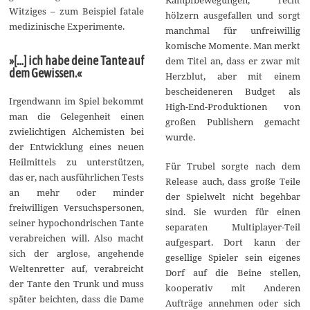
Witziges – zum Beispiel fatale
hölzern ausgefallen und sorgt
medizinische Experimente.
manchmal für unfreiwillig
komische Momente. Man merkt
»[…] ich habe deine Tante auf
dem Titel an, dass er zwar mit
dem Gewissen.«
Herzblut, aber mit einem
bescheideneren Budget als
Irgendwann im Spiel bekommt
High-End-Produktionen von
man die Gelegenheit einen
großen Publishern gemacht
zwielichtigen Alchemisten bei
wurde.
der Entwicklung eines neuen
Heilmittels zu unterstützen,
Für Trubel sorgte nach dem
das er, nach ausführlichen Tests
Release auch, dass große Teile
an mehr oder minder
der Spielwelt nicht begehbar
freiwilligen Versuchspersonen,
sind. Sie wurden für einen
seiner hypochondrischen Tante
separaten Multiplayer-Teil
verabreichen will. Also macht
aufgespart. Dort kann der
sich der arglose, angehende
gesellige Spieler sein eigenes
Weltenretter auf, verabreicht
Dorf auf die Beine stellen,
der Tante den Trunk und muss
kooperativ mit Anderen
später beichten, dass die Dame
Aufträge annehmen oder sich