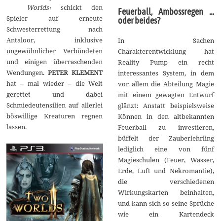
Worlds‹
schickt den
1
Feuerball, Ambossregen …
7
Spieler auf erneute
oder beides?
Schwesterrettung nach
Antaloor, inklusive
In Sachen
ungewöhnlicher Verbündeten
Charakterentwicklung hat
und einigen überraschenden
Reality Pump ein recht
Wendungen.
PETER KLEMENT
interessantes System, in dem
hat – mal wieder – die Welt
vor allem die Abteilung Magie
gerettet und dabei
mit einem gewagten Entwurf
Schmiedeutensilien auf allerlei
glänzt: Anstatt beispielsweise
böswillige Kreaturen regnen
Können in den altbekannten
lassen.
Feuerball zu investieren,
büffelt der Zauberlehrling
lediglich eine von fünf
Magieschulen (Feuer, Wasser,
Erde, Luft und Nekromantie),
die verschiedenen
Wirkungskarten beinhalten,
und kann sich so seine Sprüche
wie ein Kartendeck