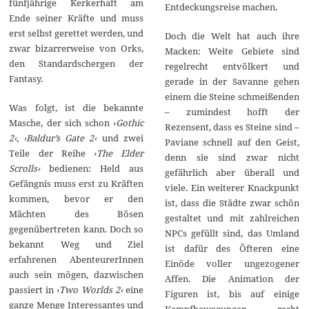
fünfjährige Kerkerhaft am
Entdeckungsreise machen.
Ende seiner Kräfte und muss
erst selbst gerettet werden, und
Doch die Welt hat auch ihre
zwar bizarrerweise von Orks,
Macken: Weite Gebiete sind
den Standardschergen der
regelrecht entvölkert und
Fantasy.
gerade in der Savanne gehen
einem die Steine schmeißenden
Was folgt, ist die bekannte
– zumindest hofft der
Masche, der sich schon ›
Gothic
Rezensent, dass es Steine sind –
2‹
,
›Baldur’s Gate 2‹
und zwei
Paviane schnell auf den Geist,
Teile der Reihe ›
The Elder
denn sie sind zwar nicht
Scrolls‹
bedienen: Held aus
gefährlich aber überall und
Gefängnis muss erst zu Kräften
viele. Ein weiterer Knackpunkt
kommen, bevor er den
ist, dass die Städte zwar schön
Mächten des Bösen
gestaltet und mit zahlreichen
gegenübertreten kann. Doch so
NPCs gefüllt sind, das Umland
bekannt Weg und Ziel
ist dafür des Öfteren eine
erfahrenen AbenteurerInnen
Einöde voller ungezogener
auch sein mögen, dazwischen
Affen. Die Animation der
passiert in ›
Two Worlds 2‹
eine
Figuren ist, bis auf einige
ganze Menge Interessantes und
Kampfbewegungen, recht