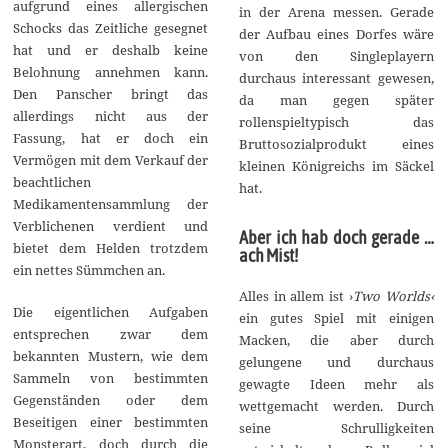
aufgrund eines allergischen
in der Arena messen. Gerade
Schocks das Zeitliche gesegnet
der Aufbau eines Dorfes wäre
hat und er deshalb keine
von den Singleplayern
Belohnung annehmen kann.
durchaus interessant gewesen,
Den Panscher bringt das
da man gegen später
allerdings nicht aus der
rollenspieltypisch das
Fassung, hat er doch ein
Bruttosozialprodukt eines
Vermögen mit dem Verkauf der
kleinen Königreichs im Säckel
beachtlichen
hat.
Medikamentensammlung der
Verblichenen verdient und
Aber ich hab doch gerade …
bietet dem Helden trotzdem
ach Mist!
ein nettes Sümmchen an.
Alles in allem ist ›
Two Worlds‹
Die eigentlichen Aufgaben
ein gutes Spiel mit einigen
entsprechen zwar dem
Macken, die aber durch
bekannten Mustern, wie dem
gelungene und durchaus
Sammeln von bestimmten
gewagte Ideen mehr als
Gegenständen oder dem
wettgemacht werden. Durch
Beseitigen einer bestimmten
seine Schrulligkeiten
Monsterart, doch durch die