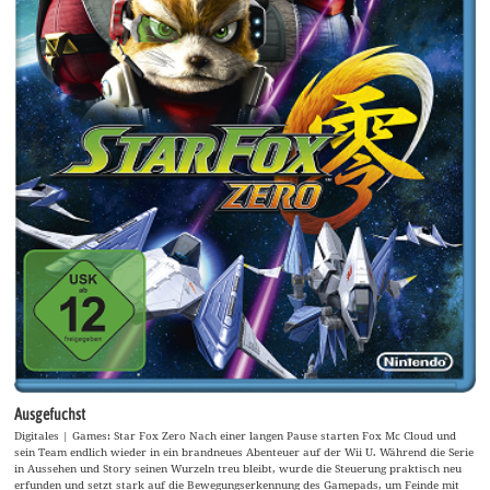
Ausgefuchst
Digitales | Games: Star Fox Zero Nach einer langen Pause starten Fox Mc Cloud und
sein Team endlich wieder in ein brandneues Abenteuer auf der Wii U. Während die Serie
in Aussehen und Story seinen Wurzeln treu bleibt, wurde die Steuerung praktisch neu
erfunden und setzt stark auf die Bewegungserkennung des Gamepads, um Feinde mit