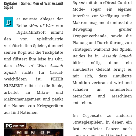
p
Squad
‹ mit dem »Direct Control
Digitales | Games: Men of War: Assault
t
Squad
Mode« sogar ein eigenes
e
m
Interface zur Verfügung stellt.
er neueste Ableger der
b
D
Makromanagement umfasst die
e
Reihe ›
Men of War
‹ von
r
Bewegung großer
DigitalMindSoft nimmt
2
Truppenverbände, sowie die
0
den von Spielindustrie
1
Planung und Durchführung von
verhätschelten Spieler, donnert
7
Strategien während des Spiels.
seinen Kopf auf die Tischplatte
Beides ist in ›
Assault Squad
‹
und flüstert ihm leise ins Ohr,
bitter nötig, denn ein
dass ›
Men of War: Assault
simuliertes Gefecht bringt es
Squad
‹ nichts für Casual-
mit sich, dass simulierte
Weichflöten ist.
PETER
Munition verbraucht wird und
KLEMENT
reibt sich die Beule,
Schäden an simulierten
arbeitet an Mikro- und
Menschen und Maschinen
Makromanagement und paukt
entstehen.
die Namen von Kriegsgeräten
aus fünf Nationen.
Im Gegensatz zu anderen
Strategiespielen, in denen ein
fast zerstörter Panzer noch
genauso gut funktioniert wie