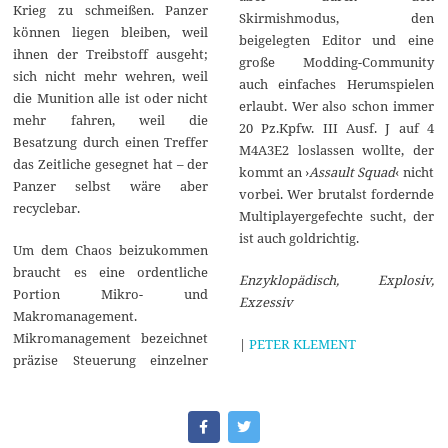
Krieg zu schmeißen. Panzer
Skirmishmodus, den
können liegen bleiben, weil
beigelegten Editor und eine
ihnen der Treibstoff ausgeht;
große Modding-Community
sich nicht mehr wehren, weil
auch einfaches Herumspielen
die Munition alle ist oder nicht
erlaubt. Wer also schon immer
mehr fahren, weil die
20 Pz.Kpfw. III Ausf. J auf 4
Besatzung durch einen Treffer
M4A3E2 loslassen wollte, der
das Zeitliche gesegnet hat – der
kommt an ›
Assault Squad
‹ nicht
Panzer selbst wäre aber
vorbei. Wer brutalst fordernde
recyclebar.
Multiplayergefechte sucht, der
ist auch goldrichtig.
Um dem Chaos beizukommen
braucht es eine ordentliche
Enzyklopädisch, Explosiv,
Portion Mikro- und
Exzessiv
Makromanagement.
Mikromanagement bezeichnet
|
PETER KLEMENT
präzise Steuerung einzelner