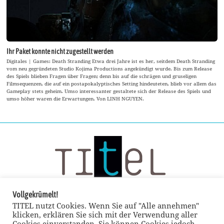
Ihr Paket konnte nicht zugestellt werden
Digitales | Games: Death Stranding Etwa drei Jahre ist es her, seitdem Death Stranding
vom neu gegründeten Studio Kojima Productions angekündigt wurde. Bis zum Release
des Spiels blieben Fragen über Fragen; denn bis auf die schrägen und gruseligen
Filmsequenzen, die auf ein postapokalyptisches Setting hindeuteten, blieb vor allem das
Gameplay stets geheim. Umso interessanter gestaltete sich der Release des Spiels und
umso höher waren die Erwartungen. Von LINH NGUYEN.
Vollgekrümelt!
TITEL nutzt Cookies. Wenn Sie auf "Alle annehmen"
klicken, erklären Sie sich mit der Verwendung aller
Cookies einverstanden. Sie können Cookies jedoch