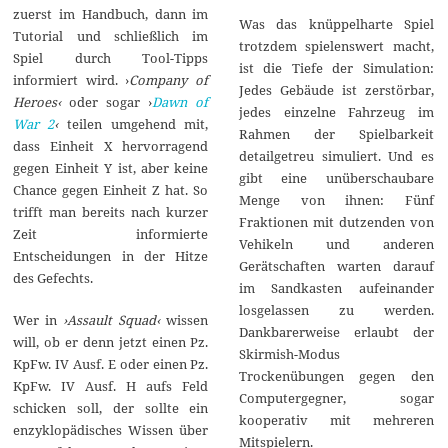
zuerst im Handbuch, dann im
Was das knüppelharte Spiel
Tutorial und schließlich im
trotzdem spielenswert macht,
Spiel durch Tool-Tipps
ist die Tiefe der Simulation:
informiert wird. ›
Company of
Jedes Gebäude ist zerstörbar,
Heroes‹
oder sogar ›
Dawn of
jedes einzelne Fahrzeug im
War 2
‹
teilen umgehend mit,
Rahmen der Spielbarkeit
dass Einheit X hervorragend
detailgetreu simuliert. Und es
gegen Einheit Y ist, aber keine
gibt eine unüberschaubare
Chance gegen Einheit Z hat. So
Menge von ihnen: Fünf
trifft man bereits nach kurzer
Fraktionen mit dutzenden von
Zeit informierte
Vehikeln und anderen
Entscheidungen in der Hitze
Gerätschaften warten darauf
des Gefechts.
im Sandkasten aufeinander
losgelassen zu werden.
Wer in
›Assault Squad‹
wissen
Dankbarerweise erlaubt der
will, ob er denn jetzt einen Pz.
Skirmish-Modus
KpFw. IV Ausf. E oder einen Pz.
Trockenübungen gegen den
KpFw. IV Ausf. H aufs Feld
Computergegner, sogar
schicken soll, der sollte ein
kooperativ mit mehreren
enzyklopädisches Wissen über
Mitspielern.