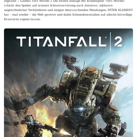
Digitales | Games: Two Worlds 2 Die zweite Auflage des Rollenspiels ›Two Worlds‹
schickt den Spieler auf erneute Schwesterrettung nach Antaloor, inklusive
ungewöhnlicher Verbündeten und einigen überraschenden Wendungen. PETER KLEMENT
hat – mal wieder – die Welt gerettet und dabei Schmiedeutensilien auf allerlei böswillige
Kreaturen regnen lassen.