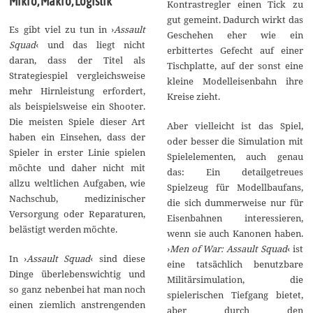
Mikro, Makro, Logistik
Kontrastregler einen Tick zu
gut gemeint. Dadurch wirkt das
Es gibt viel zu tun in ›
Assault
Geschehen eher wie ein
Squad
‹ und das liegt nicht
erbittertes Gefecht auf einer
daran, dass der Titel als
Tischplatte, auf der sonst eine
Strategiespiel vergleichsweise
kleine Modelleisenbahn ihre
mehr Hirnleistung erfordert,
Kreise zieht.
als beispielsweise ein Shooter.
Die meisten Spiele dieser Art
Aber vielleicht ist das Spiel,
haben ein Einsehen, dass der
oder besser die Simulation mit
Spieler in erster Linie spielen
Spielelementen, auch genau
möchte und daher nicht mit
das: Ein detailgetreues
allzu weltlichen Aufgaben, wie
Spielzeug für Modellbaufans,
Nachschub, medizinischer
die sich dummerweise nur für
Versorgung oder Reparaturen,
Eisenbahnen interessieren,
belästigt werden möchte.
wenn sie auch Kanonen haben.
›
Men of War: Assault Squad
‹ ist
In ›
Assault Squad
‹ sind diese
eine tatsächlich benutzbare
Dinge überlebenswichtig und
Militärsimulation, die
so ganz nebenbei hat man noch
spielerischen Tiefgang bietet,
einen ziemlich anstrengenden
aber durch den