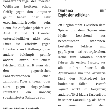
Panzerfahrzeuge des Zweiten
Weltkriegs besitzen, schon
Diorama mit
fleißig gegen den Computer
Explosionseffekten
geübt haben oder sehr
experimentierfreudig sein.
Zu Beginn steht zwischen dem
Denn die Aufgabengebiete von
Spieler und dem Gegner eine
Ausf. E und G könnten
Idylle, bestehend aus
unterschiedlicher nicht sein:
beschaulichen Städtchen,
Einer ist effektiv gegen
bestellten Feldern und
Infanterie und Stellungen, der
gepflegten Schrebergärtchen.
andere bekämpft primär
Keine fünf Minuten später
andere Panzer. Mit einem
fahren die ersten Panzer, aus
falschen Klick wirft man also
allen Rohren feuernd, die
den gegnerischen
Apfelbäume um und Artillerie
Panzerverbänden einen
lässt den Mietspiegel ins
zahnlosen Tiger entgegen oder
bodenlose fallen. ›
Assault
setzt gegen eingegrabene
Squad
‹ wirkt im Gegenzug
Infanterie ein unnötig
anderen Titel bizarr farbenfroh
spezialisiertes Fahrzeug ein.
in seiner Darstellung, als hätte
es jemand mit dem