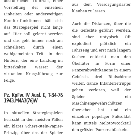
ausführlichen Tutorials, einer
aus dem Versorgungslaster
Vorstellung der einzelnen
klauben zu lassen.
Einheiten oder anderweitigen
Komfortfunktionen hält sich
Auch die Distanzen, über die
das Strategiespiel nicht lange
die Gefechte geführt werden,
auf. Hier soll gelernt werden
sind eher untypisch. Oft
und das geht immer noch am
explodiert plötzlich ein
schnellsten durch einen
Fahrzeug und erst nach langem
wohlgemeinten Tritt in den
Suchen entdeckt man den
Hintern, der eine Landung im
Übeltäter in Form einer
bitterkalten Wasser der
Panzerabwehrkanone in einem
virtuellen Kriegsführung zur
Gebüsch, drei Bildschirme
Folge.
weiter. Ganze Infanterietrupps
gehen verloren, weil der
Pz. KpFw. IV Ausf. E, T-34-76
Spieler ein
1943, M4A3(76)W
Maschinengewehrschützen
übersehen hat und ein
In aktuellen Strategiespielen
einzelner popeliger Fußsoldat
herrscht in den meisten Fällen
kann mittels Molotowcocktail
ein klares Schere-Stein-Papier-
den größten Panzer abfackeln.
Prinzip, über das der Spieler