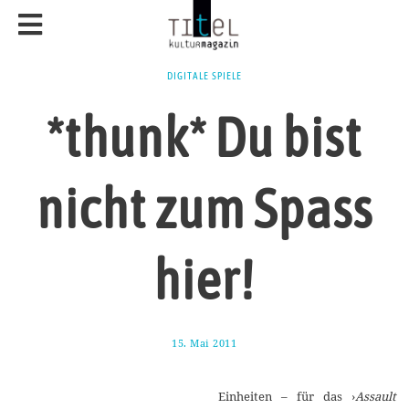
DIGITALE SPIELE
*thunk* Du bist
nicht zum Spass
hier!
15. Mai 2011
1
9
.
S
Einheiten – für das ›
Assault
e