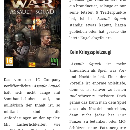
ein brandneuer, solange er nur
seine letzten 5 Trefferpunkte
hat, ist in ›
Assault Squad
‹
ständig etwas kaputt, liegen
geblieben oder hat gerade die
letzte Kugel abgefeuert.
Kein Kriegsspielzeug!
›
Assault Squad
‹ ist mehr
Simulation als Spiel, was Vor-
und Nachteile hat. Einer der
Das von der 1C Company
Vorteile ist enorme Spieltiefe,
veröffentlichte ›
Assault Squad
‹
denn es ist schwer zu lernen
hält sich nicht lange mit
und
schwer zu meistern. Doch
Samthandschuhen auf, so
genau das kann man dem Spiel
militärisch der Inhalt ist, so
auch als Nachteil ankreiden,
militant sind die
denn nicht jeder hat Lust
Anforderungen an den Spieler.
Panzer zu betanken oder MG-
Mit Lächerlichkeiten, wie
Schützen neue Patronengurte