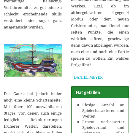
weitläufige Balancing-
Werkes. Egal, ob im
Verfahren alte, zu gut oder zu
althergebrachten 4-gegen-4
schlecht erscheinende Skills
Modus oder dem neuen
verändert oder sogar ganz
Geistermodus, man findet nur
ausgetauscht wurden.
selten Punkte, die einen
wirklich stören, geschweige
denn davon abbringen würden,
noch eine und noch eine Partie
spielen zu wollen. Ein wahres
Prügelfest!
|
DANIEL MEYER
Hat gefallen
Das Ganze hat jedoch leider
auch eine kleine Schattenseite:
Riesige Anzahl an
Mit über 100 auswählbaren
Spielecharakteren und
Stages, von denen auch einige
Welten
lediglich Rekolorierungen
Erneut verbesserter
früherer Welten darstellen,
Spieleverlauf und
macht sich der Platz auf der