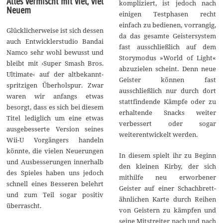
Altes vermischt mit viel, viel
kompliziert, ist jedoch nach
Neuem
einigen Testphasen recht
einfach zu bedienen, vorrangig,
Glücklicherweise ist sich dessen
da das gesamte Geistersystem
auch Entwicklerstudio Bandai
fast ausschließlich auf dem
Namco sehr wohl bewusst und
Storymodus »World of Light«
bleibt mit ›Super Smash Bros.
abzuzielen scheint. Denn neue
Ultimate‹ auf der altbekannt-
Geister können fast
spritzigen Überholspur. Zwar
ausschließlich nur durch dort
waren wir anfangs etwas
stattfindende Kämpfe oder zu
besorgt, dass es sich bei diesem
erhaltende Snacks weiter
Titel lediglich um eine etwas
verbessert oder sogar
ausgebesserte Version seines
weiterentwickelt werden.
Wii-U Vorgängers handeln
könnte, die vielen Neuerungen
In diesem spielt ihr zu Beginn
und Ausbesserungen innerhalb
den kleinen Kirby, der sich
des Spieles haben uns jedoch
mithilfe neu erworbener
schnell eines Besseren belehrt
Geister auf einer Schachbrett-
und zum Teil sogar positiv
ähnlichen Karte durch Reihen
überrascht.
von Geistern zu kämpfen und
seine Mitstreiter nach und nach