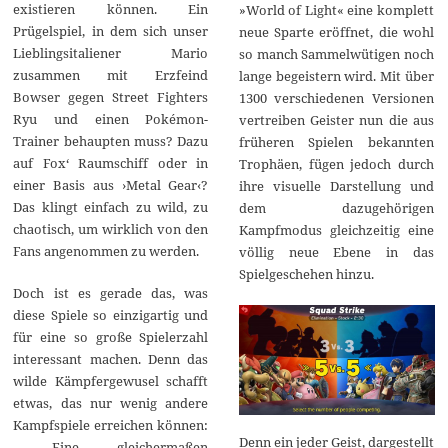
existieren können. Ein
»World of Light« eine komplett
Prügelspiel, in dem sich unser
neue Sparte eröffnet, die wohl
Lieblingsitaliener Mario
so manch Sammelwütigen noch
zusammen mit Erzfeind
lange begeistern wird. Mit über
Bowser gegen Street Fighters
1300 verschiedenen Versionen
Ryu und einen Pokémon-
vertreiben Geister nun die aus
Trainer behaupten muss? Dazu
früheren Spielen bekannten
auf Fox‘ Raumschiff oder in
Trophäen, fügen jedoch durch
einer Basis aus ›Metal Gear‹?
ihre visuelle Darstellung und
Das klingt einfach zu wild, zu
dem dazugehörigen
chaotisch, um wirklich von den
Kampfmodus gleichzeitig eine
Fans angenommen zu werden.
völlig neue Ebene in das
Spielgeschehen hinzu.
Doch ist es gerade das, was
diese Spiele so einzigartig und
für eine so große Spielerzahl
interessant machen. Denn das
wilde Kämpfergewusel schafft
etwas, das nur wenig andere
Kampfspiele erreichen können:
Denn ein jeder Geist, dargestellt
Eine gleichermaßen