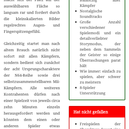
Balancing aller
Kämpfer
auswählbaren Fläche so
Nostalgische
langsam rar und fordert durch
Soundtracks
die kleinskalierten Bilder
Große Anzahl
regelrechtes Augen- und
verschiedener
Fingerspitzengefühl.
Spielemodi und ein
detailverliebter
Gleichzeitig startet man nach
Storymodus, der
neben dem Sammeln
altem Brauch natürlich nicht
der Geister so einige
sofort mit allen Kämpfern,
Überraschungen parat
sondern bedient sich zunächst
hält
der acht Ursprungscharaktere
Wie immer: einfach zu
der N64-Reihe sowie drei
spielen, aber schwer
selbstzusammenstellbaren Mii-
zu meistern
8-Spieler
Kämpfern. Alle weiteren
Unterstützung
Kontrahenten dürfen nach
einer Spielzeit von jeweils circa
zehn Minuten einzeln
Hat nicht gefallen
herausgefordert werden und
könnten dem einen oder
Freispielen der
anderen Spieler etwas