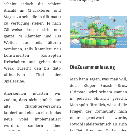
scheint jedoch die schiere
Anzahl an Charakteren und
Stages zu sein, die in ›Ultimate‹
zu Verfügung stehen. Je nach
Zählweise lassen sich nun
ganze 74 Kämpfer und 108
Welten aus teils älteren
Versionen, teils komplett neu
konstruierten Konzepten
freischalten und geben dem
Die Zusammenfassung
Werk zurecht den bis dato
ultimativen Titel der
Man kann sagen, was man will,
Spielereihe.
doch ›Super Smash Bros.
Ultimate‹ wird seinem Namen
Anerkennen mussten wir
in jederlei Hinsicht gerecht.
zudem, dass nicht einfach nur
Man spürt förmlich, wie auf die
alte Charakterversionen
Fragen der Community nach
kopiert und eins zu eins in das
mehr geantwortet wurde,
neue Spiel implementiert
sowohl spieletechnisch als auch
wurden, sondern über
bei Detailtreue und Umfang des