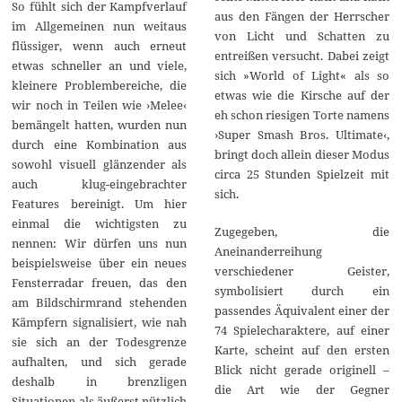
So fühlt sich der Kampfverlauf
aus den Fängen der Herrscher
im Allgemeinen nun weitaus
von Licht und Schatten zu
flüssiger, wenn auch erneut
entreißen versucht. Dabei zeigt
etwas schneller an und viele,
sich »World of Light« als so
kleinere Problembereiche, die
etwas wie die Kirsche auf der
wir noch in Teilen wie ›Melee‹
eh schon riesigen Torte namens
bemängelt hatten, wurden nun
›Super Smash Bros. Ultimate‹,
durch eine Kombination aus
bringt doch allein dieser Modus
sowohl visuell glänzender als
circa 25 Stunden Spielzeit mit
auch klug-eingebrachter
sich.
Features bereinigt. Um hier
einmal die wichtigsten zu
Zugegeben, die
nennen: Wir dürfen uns nun
Aneinanderreihung
beispielsweise über ein neues
verschiedener Geister,
Fensterradar freuen, das den
symbolisiert durch ein
am Bildschirmrand stehenden
passendes Äquivalent einer der
Kämpfern signalisiert, wie nah
74 Spielecharaktere, auf einer
sie sich an der Todesgrenze
Karte, scheint auf den ersten
aufhalten, und sich gerade
Blick nicht gerade originell –
deshalb in brenzligen
die Art wie der Gegner
Situationen als äußerst nützlich