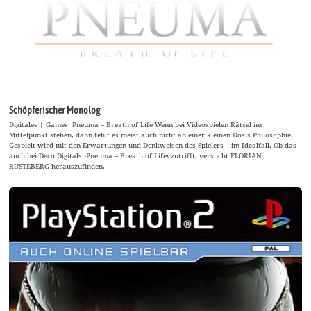
Schöpferischer Monolog
Digitales | Games: Pneuma – Breath of Life Wenn bei Videospielen Rätsel im
Mittelpunkt stehen, dann fehlt es meist auch nicht an einer kleinen Dosis Philosophie.
Gespielt wird mit den Erwartungen und Denkweisen des Spielers – im Idealfall. Ob das
auch bei Deco Digitals ›Pneuma – Breath of Life‹ zutrifft, versucht FLORIAN
RUSTEBERG herauszufinden.