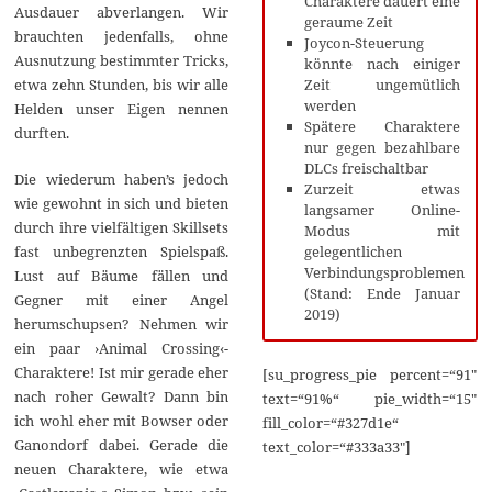
Charaktere dauert eine
Ausdauer abverlangen. Wir
geraume Zeit
brauchten jedenfalls, ohne
Joycon-Steuerung
Ausnutzung bestimmter Tricks,
könnte nach einiger
etwa zehn Stunden, bis wir alle
Zeit ungemütlich
werden
Helden unser Eigen nennen
Spätere Charaktere
durften.
nur gegen bezahlbare
DLCs freischaltbar
Die wiederum haben’s jedoch
Zurzeit etwas
wie gewohnt in sich und bieten
langsamer Online-
durch ihre vielfältigen Skillsets
Modus mit
fast unbegrenzten Spielspaß.
gelegentlichen
Verbindungsproblemen
Lust auf Bäume fällen und
(Stand: Ende Januar
Gegner mit einer Angel
2019)
herumschupsen? Nehmen wir
ein paar ›Animal Crossing‹-
Charaktere! Ist mir gerade eher
[su_progress_pie percent=“91″
nach roher Gewalt? Dann bin
text=“91%“ pie_width=“15″
ich wohl eher mit Bowser oder
fill_color=“#327d1e“
Ganondorf dabei. Gerade die
text_color=“#333a33″]
neuen Charaktere, wie etwa