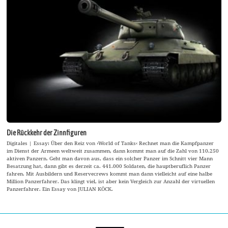
Die Rückkehr der Zinnfiguren
Digitales | Essay: Über den Reiz von ›World of Tanks‹ Rechnet man die Kampfpanzer
im Dienst der Armeen weltweit zusammen, dann kommt man auf die Zahl von 110.250
aktiven Panzern. Geht man davon aus, dass ein solcher Panzer im Schnitt vier Mann
Besatzung hat, dann gibt es derzeit ca. 441.000 Soldaten, die hauptberuflich Panzer
fahren. Mit Ausbildern und Reservecrews kommt man dann vielleicht auf eine halbe
Million Panzerfahrer. Das klingt viel, ist aber kein Vergleich zur Anzahl der virtuellen
Panzerfahrer. Ein Essay von JULIAN KÖCK.