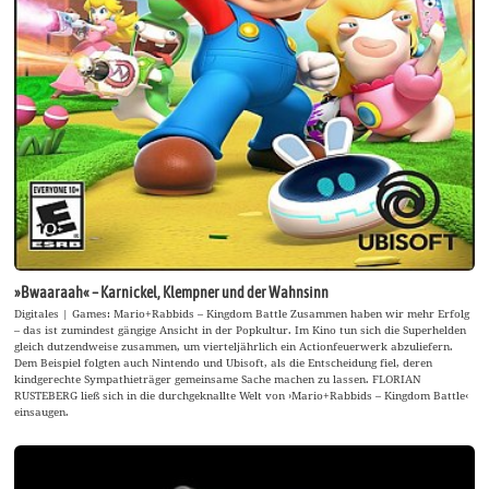
»Bwaaraah« – Karnickel, Klempner und der Wahnsinn
Digitales | Games: Mario+Rabbids – Kingdom Battle Zusammen haben wir mehr Erfolg
– das ist zumindest gängige Ansicht in der Popkultur. Im Kino tun sich die Superhelden
gleich dutzendweise zusammen, um vierteljährlich ein Actionfeuerwerk abzuliefern.
Dem Beispiel folgten auch Nintendo und Ubisoft, als die Entscheidung fiel, deren
kindgerechte Sympathieträger gemeinsame Sache machen zu lassen. FLORIAN
RUSTEBERG ließ sich in die durchgeknallte Welt von ›Mario+Rabbids – Kingdom Battle‹
einsaugen.