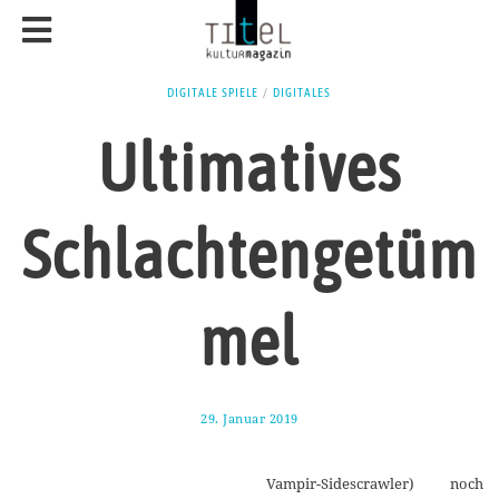
DIGITALE SPIELE
/
DIGITALES
Ultimatives
Schlachtengetüm
mel
29. Januar 2019
7
.
M
ä
Vampir-Sidescrawler) noch
r