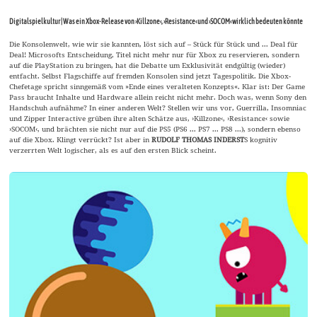
Digitalspielkultur | Was ein Xbox-Release von ›Killzone‹, ›Resistance‹ und ›SOCOM‹ wirklich bedeuten könnte
Die Konsolenwelt, wie wir sie kannten, löst sich auf – Stück für Stück und ... Deal für
Deal! Microsofts Entscheidung, Titel nicht mehr nur für Xbox zu reservieren, sondern
auf die PlayStation zu bringen, hat die Debatte um Exklusivität endgültig (wieder)
entfacht. Selbst Flagschiffe auf fremden Konsolen sind jetzt Tagespolitik. Die Xbox-
Chefetage spricht sinngemäß vom »Ende eines veralteten Konzepts«. Klar ist: Der Game
Pass braucht Inhalte und Hardware allein reicht nicht mehr. Doch was, wenn Sony den
Handschuh aufnähme? In einer anderen Welt? Stellen wir uns vor, Guerrilla, Insomniac
und Zipper Interactive grüben ihre alten Schätze aus, ›Killzone‹, ›Resistance‹ sowie
›SOCOM‹, und brächten sie nicht nur auf die PS5 (PS6 ... PS7 ... PS8 ...), sondern ebenso
auf die Xbox. Klingt verrückt? Ist aber in
RUDOLF THOMAS INDERST
S kognitiv
verzerrten Welt logischer, als es auf den ersten Blick scheint.