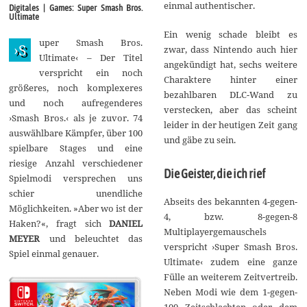
z
einmal authentischer.
Digitales | Games: Super Smash Bros.
2
Ultimate
0
1
Ein wenig schade bleibt es
uper Smash Bros.
9
›S
zwar, dass Nintendo auch hier
Ultimate‹ – Der Titel
angekündigt hat, sechs weitere
verspricht ein noch
Charaktere hinter einer
größeres, noch komplexeres
bezahlbaren DLC-Wand zu
und noch aufregenderes
verstecken, aber das scheint
›Smash Bros.‹ als je zuvor. 74
leider in der heutigen Zeit gang
auswählbare Kämpfer, über 100
und gäbe zu sein.
spielbare Stages und eine
riesige Anzahl verschiedener
Die Geister, die ich rief
Spielmodi versprechen uns
schier unendliche
Abseits des bekannten 4-gegen-
Möglichkeiten. »Aber wo ist der
4, bzw. 8-gegen-8
Haken?«, fragt sich
DANIEL
Multiplayergemauschels
MEYER
und beleuchtet das
verspricht ›Super Smash Bros.
Spiel einmal genauer.
Ultimate‹ zudem eine ganze
Fülle an weiterem Zeitvertreib.
Neben Modi wie dem 1-gegen-
100 Zeitschlachten oder dem