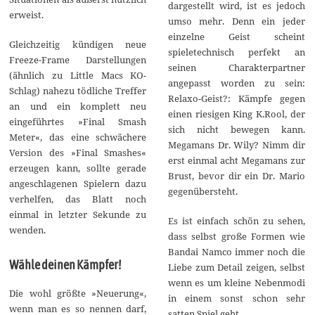
dargestellt wird, ist es jedoch
erweist.
umso mehr. Denn ein jeder
einzelne Geist scheint
Gleichzeitig kündigen neue
spieletechnisch perfekt an
Freeze-Frame Darstellungen
seinen Charakterpartner
(ähnlich zu Little Macs KO-
angepasst worden zu sein:
Schlag) nahezu tödliche Treffer
Relaxo-Geist?: Kämpfe gegen
an und ein komplett neu
einen riesigen King K.Rool, der
eingeführtes »Final Smash
sich nicht bewegen kann.
Meter«, das eine schwächere
Megamans Dr. Wily? Nimm dir
Version des »Final Smashes«
erst einmal acht Megamans zur
erzeugen kann, sollte gerade
Brust, bevor dir ein Dr. Mario
angeschlagenen Spielern dazu
gegenübersteht.
verhelfen, das Blatt noch
einmal in letzter Sekunde zu
Es ist einfach schön zu sehen,
wenden.
dass selbst große Formen wie
Bandai Namco immer noch die
Wähle deinen Kämpfer!
Liebe zum Detail zeigen, selbst
wenn es um kleine Nebenmodi
Die wohl größte »Neuerung«,
in einem sonst schon sehr
wenn man es so nennen darf,
satten Spiel geht.