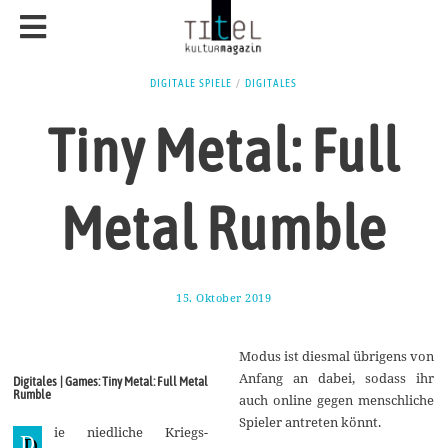
DIGITALE SPIELE
/
DIGITALES
Tiny Metal: Full
Metal Rumble
15. Oktober 2019
2
0
.
O
Modus ist diesmal übrigens von
k
t
Anfang an dabei, sodass ihr
Digitales | Games: Tiny Metal: Full Metal
o
Rumble
auch online gegen menschliche
b
e
Spieler antreten könnt.
ie niedliche Kriegs-
r
D
2