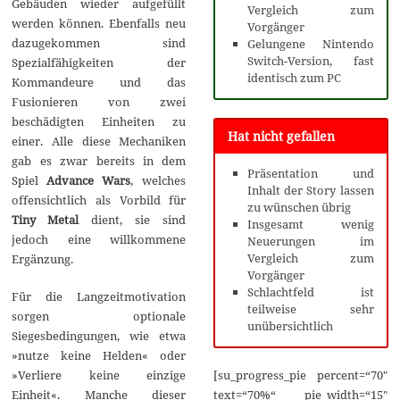
Gebäuden wieder aufgefüllt
Vergleich zum
werden können. Ebenfalls neu
Vorgänger
dazugekommen sind
Gelungene Nintendo
Switch-Version, fast
Spezialfähigkeiten der
identisch zum PC
Kommandeure und das
Fusionieren von zwei
beschädigten Einheiten zu
Hat nicht gefallen
einer. Alle diese Mechaniken
gab es zwar bereits in dem
Präsentation und
Spiel
Advance Wars
, welches
Inhalt der Story lassen
offensichtlich als Vorbild für
zu wünschen übrig
Tiny Metal
dient, sie sind
Insgesamt wenig
jedoch eine willkommene
Neuerungen im
Vergleich zum
Ergänzung.
Vorgänger
Schlachtfeld ist
Für die Langzeitmotivation
teilweise sehr
sorgen optionale
unübersichtlich
Siegesbedingungen, wie etwa
»nutze keine Helden« oder
»Verliere keine einzige
[su_progress_pie percent=“70″
Einheit«. Manche dieser
text=“70%“ pie_width=“15″