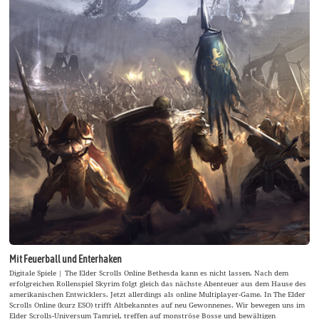
Mit Feuerball und Enterhaken
Digitale Spiele | The Elder Scrolls Online Bethesda kann es nicht lassen. Nach dem
erfolgreichen Rollenspiel Skyrim folgt gleich das nächste Abenteuer aus dem Hause des
amerikanischen Entwicklers. Jetzt allerdings als online Multiplayer-Game. In The Elder
Scrolls Online (kurz ESO) trifft Altbekanntes auf neu Gewonnenes. Wir bewegen uns im
Elder Scrolls-Universum Tamriel, treffen auf monströse Bosse und bewältigen