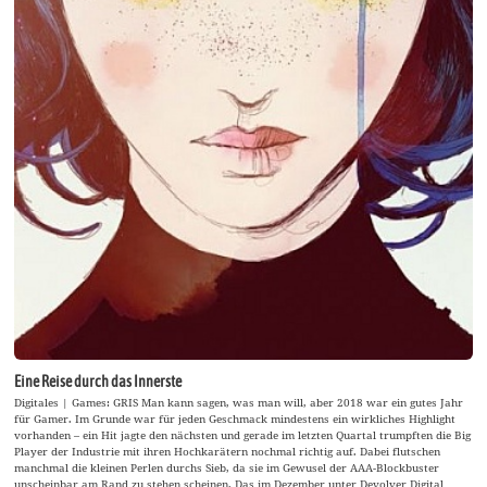
Eine Reise durch das Innerste
Digitales | Games: GRIS Man kann sagen, was man will, aber 2018 war ein gutes Jahr
für Gamer. Im Grunde war für jeden Geschmack mindestens ein wirkliches Highlight
vorhanden – ein Hit jagte den nächsten und gerade im letzten Quartal trumpften die Big
Player der Industrie mit ihren Hochkarätern nochmal richtig auf. Dabei flutschen
manchmal die kleinen Perlen durchs Sieb, da sie im Gewusel der AAA-Blockbuster
unscheinbar am Rand zu stehen scheinen. Das im Dezember unter Devolver Digital