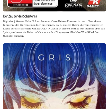
Der Zauber des Scheiterns
Digitales | Games: Duke Nukem Forever ›Duke Nukem Forever‹ ist nach über einem
Jahrzehnt des Wartens nun doch erschienen. Da zu diesem Thema die verschiedensten
Köpfe bereits schrieben, will RUDOLF INDERST in diesem Beitrag nur indirekt über das
Spiel sprechen – viel lieber möchte er an das Filmprojekt ›The Man Who Killed Don
Quixote‹ erinnern.