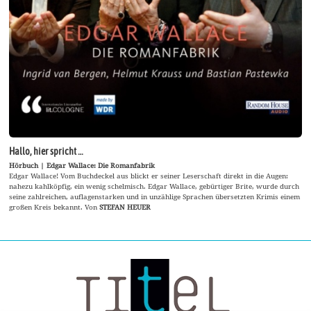
Hallo, hier spricht …
Hörbuch | Edgar Wallace: Die Romanfabrik
Edgar Wallace! Vom Buchdeckel aus blickt er seiner Leserschaft direkt in die Augen:
nahezu kahlköpfig, ein wenig schelmisch. Edgar Wallace, gebürtiger Brite, wurde durch
seine zahlreichen, auflagenstarken und in unzählige Sprachen übersetzten Krimis einem
großen Kreis bekannt. Von
STEFAN HEUER