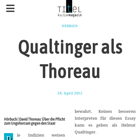
HÖRBUCH
Qualtinger als
Thoreau
28. April 2012
1
9
.
M
bewahrt. Keinen besseren
ä
r
Interpreten für diesen Essay
Hörbuch | David Thoreau: Über die Pflicht
z
zum Ungehorsam gegen den Staat
kann es geben als Helmut
2
0
Qualtinger.
ie Indizien weisen
1
D
4