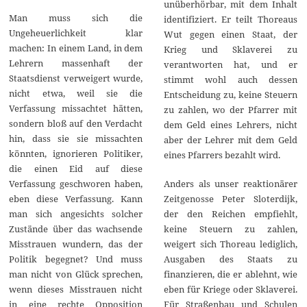
unüberhörbar, mit dem Inhalt
Man muss sich die
identifiziert. Er teilt Thoreaus
Ungeheuerlichkeit klar
Wut gegen einen Staat, der
machen: In einem Land, in dem
Krieg und Sklaverei zu
Lehrern massenhaft der
verantworten hat, und er
Staatsdienst verweigert wurde,
stimmt wohl auch dessen
nicht etwa, weil sie die
Entscheidung zu, keine Steuern
Verfassung missachtet hätten,
zu zahlen, wo der Pfarrer mit
sondern bloß auf den Verdacht
dem Geld eines Lehrers, nicht
hin, dass sie sie missachten
aber der Lehrer mit dem Geld
könnten, ignorieren Politiker,
eines Pfarrers bezahlt wird.
die einen Eid auf diese
Anders als unser reaktionärer
Verfassung geschworen haben,
Zeitgenosse Peter Sloterdijk,
eben diese Verfassung. Kann
der den Reichen empfiehlt,
man sich angesichts solcher
keine Steuern zu zahlen,
Zustände über das wachsende
weigert sich Thoreau lediglich,
Misstrauen wundern, das der
Ausgaben des Staats zu
Politik begegnet? Und muss
finanzieren, die er ablehnt, wie
man nicht von Glück sprechen,
eben für Kriege oder Sklaverei.
wenn dieses Misstrauen nicht
Für Straßenbau und Schulen
in eine rechte Opposition