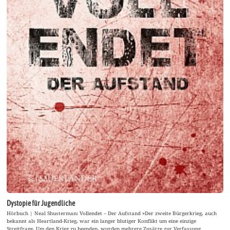
Dystopie für Jugendliche
Hörbuch | Neal Shusterman: Vollendet – Der Aufstand »Der zweite Bürgerkrieg, auch
bekannt als Heartland-Krieg, war ein langer blutiger Konflikt um eine einzige
Streitfrage. Um den Krieg zu beenden, wurden mehrere Zusätze zur Verfassung