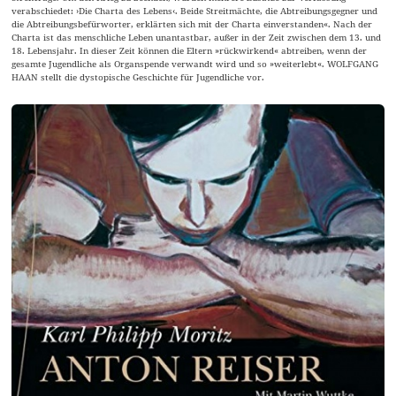
verabschiedet: ›Die Charta des Lebens‹. Beide Streitmächte, die Abtreibungsgegner und
die Abtreibungsbefürworter, erklärten sich mit der Charta einverstanden«. Nach der
Charta ist das menschliche Leben unantastbar, außer in der Zeit zwischen dem 13. und
18. Lebensjahr. In dieser Zeit können die Eltern »rückwirkend« abtreiben, wenn der
gesamte Jugendliche als Organspende verwandt wird und so »weiterlebt«. WOLFGANG
HAAN stellt die dystopische Geschichte für Jugendliche vor.