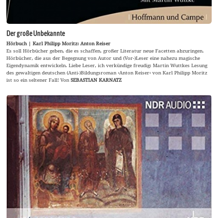
Der große Unbekannte
Hörbuch | Karl Philipp Moritz: Anton Reiser
Es soll Hörbücher geben, die es schaffen, großer Literatur neue Facetten abzuringen.
Hörbücher, die aus der Begegnung von Autor und (Vor-)Leser eine nahezu magische
Eigendynamik entwickeln. Liebe Leser, ich verkündige freudig: Martin Wuttkes Lesung
des gewaltigen deutschen (Anti-)Bildungsroman ›Anton Reiser‹ von Karl Philipp Moritz
ist so ein seltener Fall! Von
SEBASTIAN KARNATZ