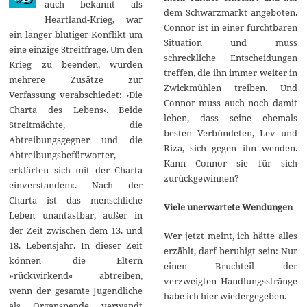
auch bekannt als
2
dem Schwarzmarkt angeboten.
Heartland-Krieg, war
0
Connor ist in einer furchtbaren
1
ein langer blutiger Konflikt um
3
Situation und muss
eine einzige Streitfrage. Um den
schreckliche Entscheidungen
Krieg zu beenden, wurden
treffen, die ihn immer weiter in
mehrere Zusätze zur
Zwickmühlen treiben. Und
Verfassung verabschiedet: ›Die
Connor muss auch noch damit
Charta des Lebens‹. Beide
leben, dass seine ehemals
Streitmächte, die
besten Verbündeten, Lev und
Abtreibungsgegner und die
Riza, sich gegen ihn wenden.
Abtreibungsbefürworter,
Kann Connor sie für sich
erklärten sich mit der Charta
zurückgewinnen?
einverstanden«. Nach der
Charta ist das menschliche
Viele unerwartete Wendungen
Leben unantastbar, außer in
der Zeit zwischen dem 13. und
Wer jetzt meint, ich hätte alles
18. Lebensjahr. In dieser Zeit
erzählt, darf beruhigt sein: Nur
können die Eltern
einen Bruchteil der
»rückwirkend« abtreiben,
verzweigten Handlungsstränge
wenn der gesamte Jugendliche
habe ich hier wiedergegeben.
als Organspende verwandt