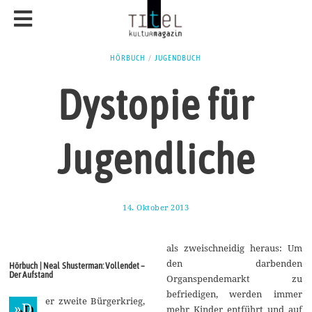
HÖRBUCH
/
JUGENDBUCH
Dystopie für
Jugendliche
14. Oktober 2013
2
3
.
D
als zweischneidig heraus: Um
e
z
den darbenden
Hörbuch | Neal Shusterman: Vollendet –
e
Der Aufstand
Organspendemarkt zu
m
b
befriedigen, werden immer
er zweite Bürgerkrieg,
e
»D
mehr Kinder entführt und auf
r