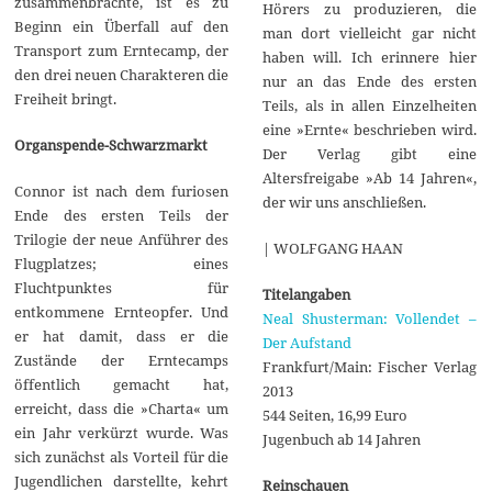
zusammenbrachte, ist es zu
Hörers zu produzieren, die
Beginn ein Überfall auf den
man dort vielleicht gar nicht
Transport zum Erntecamp, der
haben will. Ich erinnere hier
den drei neuen Charakteren die
nur an das Ende des ersten
Freiheit bringt.
Teils, als in allen Einzelheiten
eine »Ernte« beschrieben wird.
Organspende-Schwarzmarkt
Der Verlag gibt eine
Altersfreigabe »Ab 14 Jahren«,
Connor ist nach dem furiosen
der wir uns anschließen.
Ende des ersten Teils der
Trilogie der neue Anführer des
| WOLFGANG HAAN
Flugplatzes; eines
Fluchtpunktes für
Titelangaben
entkommene Ernteopfer. Und
Neal Shusterman: Vollendet –
er hat damit, dass er die
Der Aufstand
Zustände der Erntecamps
Frankfurt/Main: Fischer Verlag
öffentlich gemacht hat,
2013
erreicht, dass die »Charta« um
544 Seiten, 16,99 Euro
ein Jahr verkürzt wurde. Was
Jugenbuch ab 14 Jahren
sich zunächst als Vorteil für die
Jugendlichen darstellte, kehrt
Reinschauen