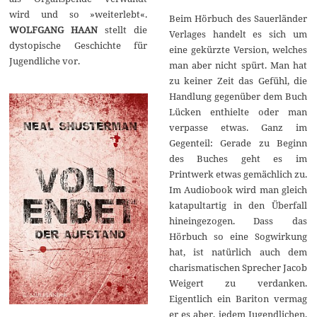
wird und so »weiterlebt«.
Beim Hörbuch des Sauerländer
WOLFGANG HAAN
stellt die
Verlages handelt es sich um
dystopische Geschichte für
eine gekürzte Version, welches
Jugendliche vor.
man aber nicht spürt. Man hat
zu keiner Zeit das Gefühl, die
Handlung gegenüber dem Buch
Lücken enthielte oder man
verpasse etwas. Ganz im
Gegenteil: Gerade zu Beginn
des Buches geht es im
Printwerk etwas gemächlich zu.
Im Audiobook wird man gleich
katapultartig in den Überfall
hineingezogen. Dass das
Hörbuch so eine Sogwirkung
hat, ist natürlich auch dem
charismatischen Sprecher Jacob
Weigert zu verdanken.
Eigentlich ein Bariton vermag
er es aber, jedem Jugendlichen,