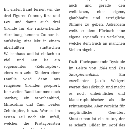
auch und gerade den
Im ersten Band lernen wir die
weiblichen, eine eigene,
drei Figuren Connor, Riza und
glaubhafte und erträgliche
Lev und damit auch drei
Stimme zu geben. Außerdem
Gründe für die rückwirkende
weiß er dem Hörbuch eine
Abreibung kennen: Connor ist
eigene Dynamik zu verleihen,
aufsässig; Riza lebt in einem
welche dem Buch an manchen
überfüllten städtischen
Stellen abgeht.
Waisenhaus und ist einfach zu
viel und Lev ist ein
Fazit: Hochspannende Dystopie
sogenanntes »Zehntopfer«;
im Geiste von
1984
und
Das
eines von zehn Kindern einer
Skorpionenhaus
. Ein
Familie wird dann aus
exzellenter Jacob Weigert
religiösen Gründen geopfert.
wertet das Hörbuch und macht
Im zweiten Band kommen noch
es noch unheimlicher und
Starkey, ein Storchenkind,
klaustrophobischer als die
Miracolina und Cam, beides
Printausgabe. Aber vorsicht für
Zehntopfer, hinzu. War es im
empfindliche Gemüter:
ersten Teil noch ein Unfall,
Shusterman ist ein Autor, der
welcher die Protagonisten
es schafft, Bilder im Kopf des