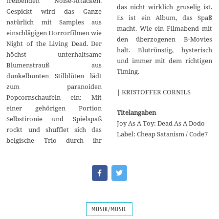
treibenden Noise-Attacken.
das nicht wirklich gruselig ist.
Gespickt wird das Ganze
Es ist ein Album, das Spaß
natürlich mit Samples aus
macht. Wie ein Filmabend mit
einschlägigen Horrorfilmen wie
den überzogenen B-Movies
Night of the Living Dead. Der
halt. Blutrünstig, hysterisch
höchst unterhaltsame
und immer mit dem richtigen
Blumenstrauß aus
Timing.
dunkelbunten Stilblüten lädt
zum paranoiden
| KRISTOFFER CORNILS
Popcornschaufeln ein: Mit
einer gehörigen Portion
Titelangaben
Selbstironie und Spielspaß
Joy As A Toy: Dead As A Dodo
rockt und shufflet sich das
Label: Cheap Satanism / Code7
belgische Trio durch ihr
MUSIK/MUSIC