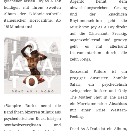
geschehen lassen. Joy As A Toy
Argento kennt, dem
huldigen mit ihrem zweiten
abwechslungsreichen Gesang
Album der B-Movie-Ästhetik
und der knackigen
italienischer Horrorfilme. Ab
Rhythmussektion geht die
18! Mindestens!
Musik von Joy As A Toy direkt
auf die Gänsehaut. Freakig,
augenzwinkernd und groovy
geht es mit allerhand
Instrumentarium durch die
zehn Songs.
Successful Failure ist ein
progiger Ausraster, Zombie
Safari ein psychedelisch
swingender Rocker und Only
The Mother Shot In The Head
ein Morricone-esker Abschluss
»Vampire Rock« nennt die
mit einer Prise Western-
Band ihren bizarren Stilmix aus
Feeling.
psychedelischem Rock, käsigen
Synthesizerergüssen und
Dead As A Dodo ist ein Album,