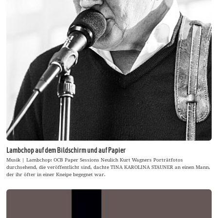
Lambchop auf dem Bildschirm und auf Papier
Musik | Lambchop: OCB Paper Sessions Neulich Kurt Wagners Porträtfotos
durchsehend, die veröffentlicht sind, dachte TINA KAROLINA STAUNER an einen Mann,
der ihr öfter in einer Kneipe begegnet war.