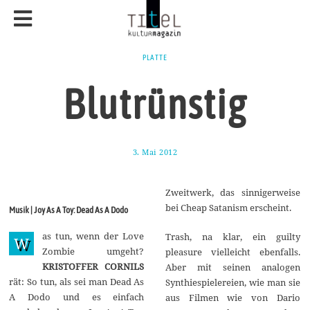
PLATTE
Blutrünstig
3. Mai 2012
7
.
F
e
Zweitwerk, das sinnigerweise
b
r
bei Cheap Satanism erscheint.
Musik | Joy As A Toy: Dead As A Dodo
u
a
as tun, wenn der Love
r
Trash, na klar, ein guilty
W
2
Zombie umgeht?
pleasure vielleicht ebenfalls.
0
KRISTOFFER CORNILS
Aber mit seinen analogen
2
0
rät: So tun, als sei man Dead As
Synthiespielereien, wie man sie
A Dodo und es einfach
aus Filmen wie von Dario