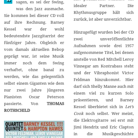
sagen, es sei der Swing,
idealer Partner. Die
was den Jazz ausmache.
Rhythmusgruppe hält sich
Sie kommen bei dieser CD voll
zurück, ist aber unverzichtbar.
auf ihre Rechnung. Barney
Kessel war der wohl
Hinzugefügt wurden bei der CD
bedeutendste Jazzgitarrist der
zwei unveröffentlichte
fünfziger Jahre. Obgleich er
Aufnahmen sowie drei 1957
vom damals aktuellen Bebop
aufgenommene Titel, bei denen
geprägt war, ist seine Musik
anstelle von Red Mitchell Leroy
immer noch dem Swing
Vinnegar am Kontrabass steht
verhaftet, ohne banal zu
und der Vibraphonist Victor
werden, wie das gelegentlich
Feldman hinzukommt. Hier
selbst einem Giganten wie dem
darf sich Shelly Manne auch mit
nur zwei Jahre jüngeren
einem viel zu kurzen Solo
Pianisten Oscar Peterson
präsentieren, und Barney
passierte. Von
THOMAS
Kessel überbietet sich in
Let’s
ROTHSCHILD
Cook
noch selbst. Wer meint,
die Elektrogitarre sei erst mit
Jimi Hendrix und Eric Clapton
in die Musikgeschichte