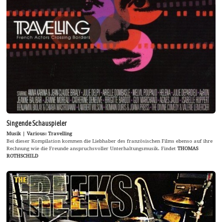
Singende Schauspieler
Musik | Various: Travelling
Bei dieser Kompilation kommen die Liebhaber des französischen Films ebenso auf ihre
Rechnung wie die Freunde anspruchsvoller Unterhaltungsmusik. Findet
THOMAS
ROTHSCHILD