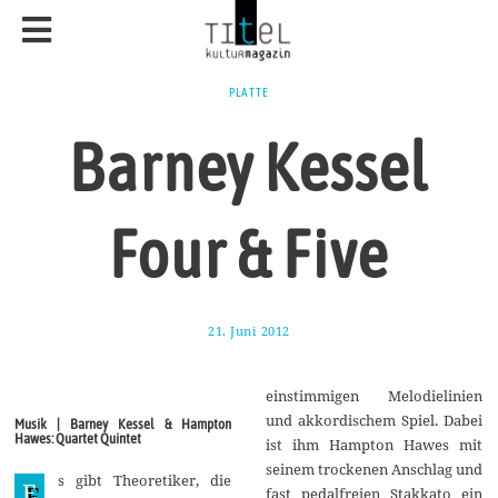
PLATTE
Barney Kessel
Four & Five
21. Juni 2012
1
9
.
M
einstimmigen Melodielinien
ä
r
und akkordischem Spiel. Dabei
Musik | Barney Kessel & Hampton
z
Hawes: Quartet Quintet
ist ihm Hampton Hawes mit
2
0
seinem trockenen Anschlag und
s gibt Theoretiker, die
1
E
fast pedalfreien Stakkato ein
4