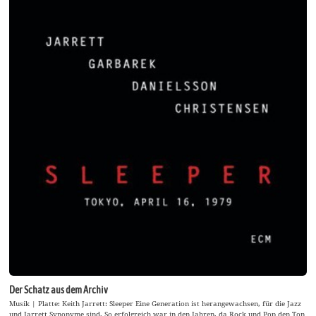
Der Schatz aus dem Archiv
Musik | Platte: Keith Jarrett: Sleeper Eine Generation ist herangewachsen, für die Jazz
und Jarrett Synonyme sind. So erfolgreich war in den Jahren, da Rock und Pop den Ton