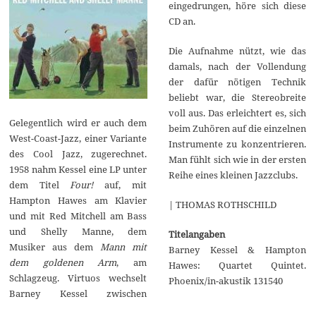
eingedrungen, höre sich diese
CD an.
Die Aufnahme nützt, wie das
damals, nach der Vollendung
der dafür nötigen Technik
beliebt war, die Stereobreite
voll aus. Das erleichtert es, sich
Gelegentlich wird er auch dem
beim Zuhören auf die einzelnen
West-Coast-Jazz, einer Variante
Instrumente zu konzentrieren.
des Cool Jazz, zugerechnet.
Man fühlt sich wie in der ersten
1958 nahm Kessel eine LP unter
Reihe eines kleinen Jazzclubs.
dem Titel
Four!
auf, mit
Hampton Hawes am Klavier
| THOMAS ROTHSCHILD
und mit Red Mitchell am Bass
und Shelly Manne, dem
Titelangaben
Musiker aus dem
Mann mit
Barney Kessel & Hampton
dem goldenen Arm
, am
Hawes: Quartet Quintet.
Schlagzeug. Virtuos wechselt
Phoenix/in-akustik 131540
Barney Kessel zwischen