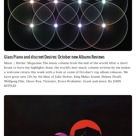
Glass Piano and discreet Desires: October new Albums Reviews
Music | Bittles’ Magazine: The music column from the end of the world After a short
break to have my highlights done, the world’s best music column written by me makes
a welcome return this week with a look at some of October’s top album releases. We
have great new LPs by the likes of Julia Holter, King Midas Sound, Helena Hauff,
Wolfgang Flür, Ghost Box, Visionist, Bruce Brubaker, Grant and more. By JOHN
BITTLES