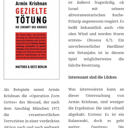
ist äußerst fragwürdig, ob
Israel mit seinem
alttestamentarischen Rache-
Prinzip angemessen reagiert. Es
heißt bekanntlich auch: »Sie
säen Wind und werden Sturm
ernten« (Hosesa 8,7). Ein
unverbesserlicher Hardliner
wie Netanjahu ist in diesem
Spiel möglicherweise die
falsche Besetzung.
Interessant sind die Lücken
Was interessieren kann an
Als Beispiele nennt Armin
dieser Untersuchung von
Krishnan die »Operation Zorn
Armin Krishnan, sind weniger
Gottes« des Mossad, der nach
die Ergebnisse. Die sind schnell
dem Anschlag München 1972
abgehakt. Erstens: Es ist ein
die verantwortlichen
Balanceakt, doch es geht
Terroristen in einer verdeckten
weiter. Zweitens: Die
Aktion nach und nach weltweit