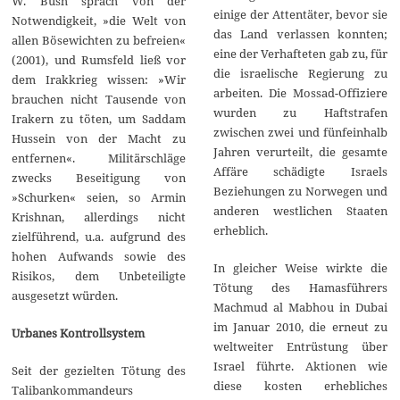
W. Bush sprach von der
einige der Attentäter, bevor sie
Notwendigkeit, »die Welt von
das Land verlassen konnten;
allen Bösewichten zu befreien«
eine der Verhafteten gab zu, für
(2001), und Rumsfeld ließ vor
die israelische Regierung zu
dem Irakkrieg wissen: »Wir
arbeiten. Die Mossad-Offiziere
brauchen nicht Tausende von
wurden zu Haftstrafen
Irakern zu töten, um Saddam
zwischen zwei und fünfeinhalb
Hussein von der Macht zu
Jahren verurteilt, die gesamte
entfernen«. Militärschläge
Affäre schädigte Israels
zwecks Beseitigung von
Beziehungen zu Norwegen und
»Schurken« seien, so Armin
anderen westlichen Staaten
Krishnan, allerdings nicht
erheblich.
zielführend, u.a. aufgrund des
hohen Aufwands sowie des
In gleicher Weise wirkte die
Risikos, dem Unbeteiligte
Tötung des Hamasführers
ausgesetzt würden.
Machmud al Mabhou in Dubai
im Januar 2010, die erneut zu
Urbanes Kontrollsystem
weltweiter Entrüstung über
Israel führte. Aktionen wie
Seit der gezielten Tötung des
diese kosten erhebliches
Talibankommandeurs