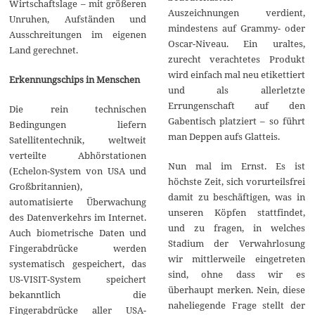
Wirtschaftslage – mit größeren
Auszeichnungen verdient,
Unruhen, Aufständen und
mindestens auf Grammy- oder
Ausschreitungen im eigenen
Oscar-Niveau. Ein uraltes,
Land gerechnet.
zurecht verachtetes Produkt
wird einfach mal neu etikettiert
Erkennungschips in Menschen
und als allerletzte
Errungenschaft auf den
Die rein technischen
Gabentisch platziert – so führt
Bedingungen liefern
man Deppen aufs Glatteis.
Satellitentechnik, weltweit
verteilte Abhörstationen
Nun mal im Ernst. Es ist
(Echelon-System von USA und
höchste Zeit, sich vorurteilsfrei
Großbritannien),
damit zu beschäftigen, was in
automatisierte Überwachung
unseren Köpfen stattfindet,
des Datenverkehrs im Internet.
und zu fragen, in welches
Auch biometrische Daten und
Stadium der Verwahrlosung
Fingerabdrücke werden
wir mittlerweile eingetreten
systematisch gespeichert, das
sind, ohne dass wir es
US-VISIT-System speichert
überhaupt merken. Nein, diese
bekanntlich die
naheliegende Frage stellt der
Fingerabdrücke aller USA-