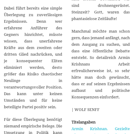
sind drohnengerüstet.
Dabei führt bereits eine simple
Steinzeit? Gott, waren das
Überlegung zu zuverlässigen
phantasielose Zeitläufte!
Ergebnissen. Denn wer
erfahrene Anführer des
Manchmal möchte man schon
Gegners hinrichtet, müsste
gern, dass jemand anfängt, nach
wissen, dass unerfahrene
dem Ausgang zu suchen, und
Kräfte aus dem zweiten oder
dass eine öffentliche Debatte
dritten Glied nachrücken, und
entsteht. So detailreich Armin
je konsequenter Eliten
Krishnans Arbeit
eliminiert werden, desto
erfreulicherweise ist, so sehr
größer das Risiko chaotischer
hätte man doch gewünscht,
Neulinge in
dass er auf seinen Ergebnissen
verantwortungsvoller Position.
aufbaut und politische
Das kann unter keinen
Konsequenzen einfordert.
Umständen und für keine
beteiligte Partei positiv sein.
| WOLF SENFF
Für diese Überlegung benötigt
Titelangaben
niemand empirische Belege. Die
Armin Krishnan. Gezielte
Umsetzung in Politik kann