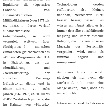
Technologien werden
liquidierte, die »Operation
raffinierter, also kleiner,
Condor« von
nanohaft, zielsicherer, kurz:
südamerikanischen
besser, besser, besser. Das
Militärdiktaturen (von 1975 bis
wissen wir längst alles, es ist
ca. 1985), in deren Verlauf
immer derselbe einschläfernde
südamerikanische
Singsang und immer dieselbe
Geheimdienste, so wird
Religion, die uns von unseren
vermutet, weltweit über
Muezzin des Fortschritts
fünfzigtausend Menschen
vorgeleiert wird, mehr als
ermordeten, gleichermaßen das
fünfmal täglich und
»Phoenix-Programm« der USA
omnipräsent.
in Südvietman, das der
Identifizierung und
An diese frohe Botschaft
»Neutralisierung« der
glauben eh nur noch die
südlichen Vietcong-
Dorftrottel. Gibt zwar eine
Infrastruktur diente und in
Menge davon, leider, doch das
einem Zeitraum von sechs
ändert nichts.
Jahren (1967-1973) ca. 20.000 bis
40.000 Zivilisten liquidierte; die
Interessanter sind die Lücken –
im Rahmen von »Phoenix«