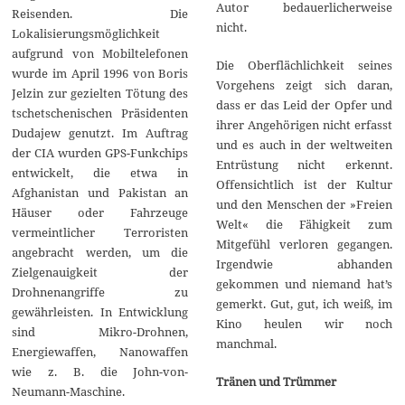
Autor bedauerlicherweise
Reisenden. Die
nicht.
Lokalisierungsmöglichkeit
aufgrund von Mobiltelefonen
Die Oberflächlichkeit seines
wurde im April 1996 von Boris
Vorgehens zeigt sich daran,
Jelzin zur gezielten Tötung des
dass er das Leid der Opfer und
tschetschenischen Präsidenten
ihrer Angehörigen nicht erfasst
Dudajew genutzt. Im Auftrag
und es auch in der weltweiten
der CIA wurden GPS-Funkchips
Entrüstung nicht erkennt.
entwickelt, die etwa in
Offensichtlich ist der Kultur
Afghanistan und Pakistan an
und den Menschen der »Freien
Häuser oder Fahrzeuge
Welt« die Fähigkeit zum
vermeintlicher Terroristen
Mitgefühl verloren gegangen.
angebracht werden, um die
Irgendwie abhanden
Zielgenauigkeit der
gekommen und niemand hat’s
Drohnenangriffe zu
gemerkt. Gut, gut, ich weiß, im
gewährleisten. In Entwicklung
Kino heulen wir noch
sind Mikro-Drohnen,
manchmal.
Energiewaffen, Nanowaffen
wie z. B. die John-von-
Tränen und Trümmer
Neumann-Maschine.