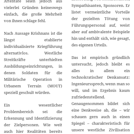
Attentate seien jedoch aus
Sympathisanten, Sponsoren. Er
vielerlei Gründen keineswegs
listet vermeintliche Vorteile
einfach, die große Mehrheit
der gezielten Tötung von
von ihnen schlage fehl.
Führungspersonal auf, weist
aber auf ambivalente Beispiele
Nach Aussage Krishnans ist die
hin und enthält sich, wie gesagt,
längst etablierte
des eigenen Urteils.
individualisierte Kriegführung
alternativlos. Westliche
Das ist empirisch gründlich
Streitkräfte unterhielten
untersucht, jedoch bleibt es
Ausbildungseinrichtungen, in
alles in allem ein
denen Soldaten für die
technokratischer Denkansatz:
Militärische Operation in
Ingenieurssprech, wenn man so
Urbanem Terrain (MOUT)
will, und im Ergebnis kaum
speziell geschult würden.
zufriedenstellend.
Genaugenommen bildet sich
Ein wesentlicher
eine Denkweise ab, die – wir
Problembereich sei die
schauen gern auch in einen
Erkennung und Identifizierung
Spiegel – charakteristisch für
der Zielpersonen. Wie weit
unsere westliche Zivilisation
auch hier Realitäten bereits