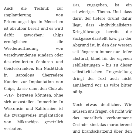
Das, zugegeben, ist ein
Auch die Technik zur
schwieriges Thema. Und dass
Implantierung von
darin der tiefere Grund dafür
Erkennungschips in Menschen
liegt, dass »individualisierte
ist abrufbar bereit und es wird
Kriegführung« bereits die
dafür geworben: Chips
Sackgasse darstellt bzw. gar der
ermöglichen die
Abgrund ist, in den der Westen
Wiederauffindung von
seit längerem immer nur tiefer
verschwundenen Kindern oder
abstürzt, blind für die eigenen
desorientierten Senioren und
Fehlleistungen – bis zu dieser
Geisteskranken. Ein Nachtklub
selbstkritischen Fragestellung
in Barcelona überredete
dringt der Text auch nicht
Kunden zur Implantation von
annähernd vor. Es wäre bitter
Chips, da sie dann den Club als
nötig.
»VIP« betreten könnten, ohne
sich anzustellen. Immerhin: In
Noch etwas deutlicher. Wir
Wisconsin und Kalifornien ist
müssen uns fragen, ob nicht wir
die zwangsweise Implantation
das moralisch verkommene
von Mikrochips gesetzlich
Gesindel sind, das marodierend
verboten.
und brandschatzend über den