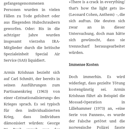
»There is a crack in everything/
gefangengenommenen
that’s how the light gets in«
Personen wurden in vielen
(Leonard Cohen, Anthem) –, die
Fällen zu Tode gefoltert oder
sich auftun. Die deuten sich
aus fliegenden Hubschraubern
zwar an in dieser
geworfen. Oder: Bis in die
Untersuchung, doch man hätte
achtziger Jahre wurden
sich gewünscht, dass sie
insgesamt vierzehn IRA-
trennscharf herausgearbeitet
Mitglieder durch die britische
würden.
Spezialeinheit Special Air
Service (SAS) liquidiert.
Immense Kosten
Armin Krishnan bezieht sich
Doch immerhin. Es wird
auf Carl Schmitt, der bereits in
widerlegt, dass gezielte Tötung
seinen Ausführungen zum
kostengünstig sei. Armin
Partisanenkrieg (1963) von
Krishnan führt als Beispiel die
einer »Entnationalisierung« des
Mossad-Operation in
Krieges sprach. Es sei typisch
Lillehammer (1973) an, »eine
für den individualisierten
Serie von Pannen«, es wurde
Krieg, dass Individuen
der Falsche getötet und die
dämonisiert würden: George
norwegische Polizei fasste