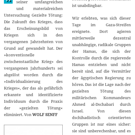
seiner umfangreichen
ist unabdingbar.
und materialreichen
Untersuchung Gezielte Tötung:
Wir erlebten, was sich dieser
Die Zukunft des Krieges, dass
Tage im Gaza-Streifen
das Erscheinungsbild von
ereignete. Dort agieren
Kriegen sich in den
mittlerweile dezentral
vergangenen Jahrzehnten von
unabhängige, radikale Gruppen
Grund auf gewandelt hat. Der
der Hamas, die sich der
»konventionelle
Kontrolle durch die regierende
zwischenstaatliche Krieg« des
Hamas entziehen und nicht
vergangenen Jahrhunderts sei
bereit sind, auf die Vermittler
abgelöst worden durch die
der ägyptischen Regierung zu
»Individualisierung des
hören. Das ist die Lage nach der
Krieges«, der das als gefährlich
gezielten Tötung des
erkannte und identifizierte
militärischen Kommandeurs
Individuum durch die Praxis
Ahmed al-Dschabari durch
der »gezielten Tötung«
Israel. Von diesen
eliminiert. Von
WOLF SENFF
dschihadistisch orientierten
Gruppen ist nur eines sicher:
sie sind unberechenbar, und es