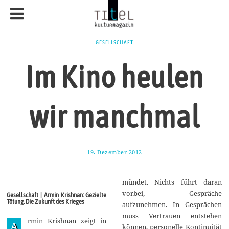
GESELLSCHAFT
Im Kino heulen
wir manchmal
19. Dezember 2012
1
7
.
M
mündet. Nichts führt daran
ä
r
vorbei, Gespräche
Gesellschaft | Armin Krishnan: Gezielte
z
Tötung. Die Zukunft des Krieges
aufzunehmen. In Gesprächen
2
0
muss Vertrauen entstehen
rmin Krishnan zeigt in
1
A
können, personelle Kontinuität
4