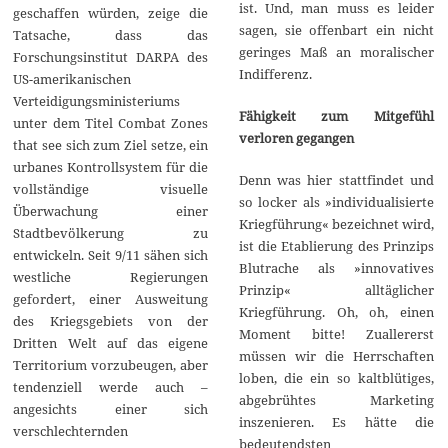
ist. Und, man muss es leider
geschaffen würden, zeige die
sagen, sie offenbart ein nicht
Tatsache, dass das
geringes Maß an moralischer
Forschungsinstitut DARPA des
Indifferenz.
US-amerikanischen
Verteidigungsministeriums
Fähigkeit zum Mitgefühl
unter dem Titel Combat Zones
verloren gegangen
that see sich zum Ziel setze, ein
urbanes Kontrollsystem für die
Denn was hier stattfindet und
vollständige visuelle
so locker als »individualisierte
Überwachung einer
Kriegführung« bezeichnet wird,
Stadtbevölkerung zu
ist die Etablierung des Prinzips
entwickeln. Seit 9/11 sähen sich
Blutrache als »innovatives
westliche Regierungen
Prinzip« alltäglicher
gefordert, einer Ausweitung
Kriegführung. Oh, oh, einen
des Kriegsgebiets von der
Moment bitte! Zuallererst
Dritten Welt auf das eigene
müssen wir die Herrschaften
Territorium vorzubeugen, aber
loben, die ein so kaltblütiges,
tendenziell werde auch –
abgebrühtes Marketing
angesichts einer sich
inszenieren. Es hätte die
verschlechternden
bedeutendsten