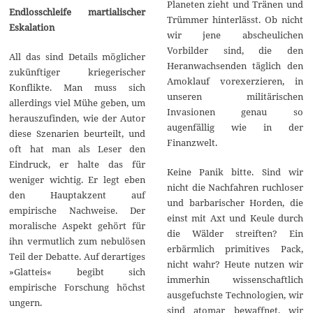
Planeten zieht und Tränen und
Endlosschleife martialischer
Trümmer hinterlässt. Ob nicht
Eskalation
wir jene abscheulichen
Vorbilder sind, die den
All das sind Details möglicher
Heranwachsenden täglich den
zukünftiger kriegerischer
Amoklauf vorexerzieren, in
Konflikte. Man muss sich
unseren militärischen
allerdings viel Mühe geben, um
Invasionen genau so
herauszufinden, wie der Autor
augenfällig wie in der
diese Szenarien beurteilt, und
Finanzwelt.
oft hat man als Leser den
Eindruck, er halte das für
Keine Panik bitte. Sind wir
weniger wichtig. Er legt eben
nicht die Nachfahren ruchloser
den Hauptakzent auf
und barbarischer Horden, die
empirische Nachweise. Der
einst mit Axt und Keule durch
moralische Aspekt gehört für
die Wälder streiften? Ein
ihn vermutlich zum nebulösen
erbärmlich primitives Pack,
Teil der Debatte. Auf derartiges
nicht wahr? Heute nutzen wir
»Glatteis« begibt sich
immerhin wissenschaftlich
empirische Forschung höchst
ausgefuchste Technologien, wir
ungern.
sind atomar bewaffnet, wir