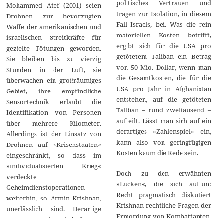
politisches Vertrauen und
Mohammed Atef (2001) seien
tragen zur Isolation, in diesem
Drohnen zur bevorzugten
Fall Israels, bei. Was die rein
Waffe der amerikanischen und
materiellen Kosten betrifft,
israelischen Streitkräfte für
ergibt sich für die USA pro
gezielte Tötungen geworden.
getötetem Taliban ein Betrag
Sie bleiben bis zu vierzig
von 50 Mio. Dollar, wenn man
Stunden in der Luft, sie
die Gesamtkosten, die für die
überwachen ein großräumiges
USA pro Jahr in Afghanistan
Gebiet, ihre empfindliche
entstehen, auf die getöteten
Sensortechnik erlaubt die
Taliban – rund zweitausend –
Identifikation von Personen
aufteilt. Lässt man sich auf ein
über mehrere Kilometer.
derartiges »Zahlenspiel« ein,
Allerdings ist der Einsatz von
kann also von geringfügigen
Drohnen auf »Krisenstaaten«
Kosten kaum die Rede sein.
eingeschränkt, so dass im
»individualisierten Krieg«
Doch zu den erwähnten
verdeckte
»Lücken«, die sich auftun:
Geheimdienstoperationen
Recht pragmatisch diskutiert
weiterhin, so Armin Krishnan,
Krishnan rechtliche Fragen der
unerlässlich sind. Derartige
Ermordung von Kombattanten,