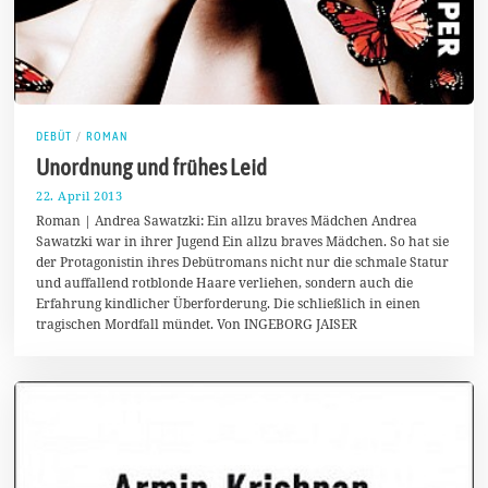
DEBÜT
/
ROMAN
Unordnung und frühes Leid
22. April 2013
1
1
Roman | Andrea Sawatzki: Ein allzu braves Mädchen Andrea
.
Sawatzki war in ihrer Jugend Ein allzu braves Mädchen. So hat sie
J
der Protagonistin ihres Debütromans nicht nur die schmale Statur
a
n
und auffallend rotblonde Haare verliehen, sondern auch die
u
Erfahrung kindlicher Überforderung. Die schließlich in einen
a
tragischen Mordfall mündet. Von INGEBORG JAISER
r
2
0
1
4