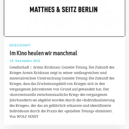
GESELLSCHAFT
Im Kino heulen wir manchmal
19. Dezember 2012
1
7
Gesellschaft | Armin Krishnan: Gezielte Tötung. Die Zukunft des
.
Krieges Armin Krishnan zeigt in seiner umfangreichen und
M
materialreichen Untersuchung Gezielte Tötung: Die Zukunft des
ä
r
Krieges, dass das Erscheinungsbild von Kriegen sich in den
z
vergangenen Jahrzehnten von Grund auf gewandelt hat. Der
2
»konventionelle zwischenstaatliche Krieg« des vergangenen
0
1
Jahrhunderts sei abgelöst worden durch die »Individualisierung
4
des Krieges«, der das als gefährlich erkannte und identifizierte
Individuum durch die Praxis der »gezielten Tötung« eliminiert.
Von WOLF SENFF