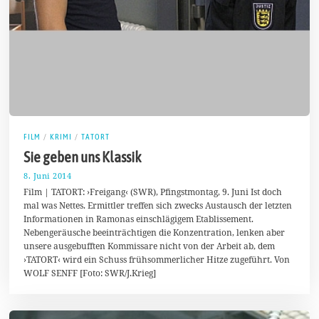
FILM
/
KRIMI
/
TATORT
Sie geben uns Klassik
8. Juni 2014
1
0
Film | TATORT: ›Freigang‹ (SWR), Pfingstmontag, 9. Juni Ist doch
.
mal was Nettes. Ermittler treffen sich zwecks Austausch der letzten
J
Informationen in Ramonas einschlägigem Etablissement.
u
n
Nebengeräusche beeinträchtigen die Konzentration, lenken aber
i
unsere ausgebufften Kommissare nicht von der Arbeit ab, dem
2
›TATORT‹ wird ein Schuss frühsommerlicher Hitze zugeführt. Von
0
1
WOLF SENFF [Foto: SWR/J.Krieg]
4