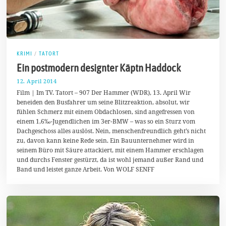
KRIMI
/
TATORT
Ein postmodern designter Käptn Haddock
12. April 2014
1
7
Film | Im TV. Tatort – 907 Der Hammer (WDR), 13. April Wir
.
beneiden den Busfahrer um seine Blitzreaktion, absolut, wir
A
fühlen Schmerz mit einem Obdachlosen, sind angefressen von
p
r
einem 1,6‰-Jugendlichen im 3er-BMW – was so ein Sturz vom
i
Dachgeschoss alles auslöst. Nein, menschenfreundlich geht’s nicht
l
zu, davon kann keine Rede sein. Ein Bauunternehmer wird in
2
0
seinem Büro mit Säure attackiert, mit einem Hammer erschlagen
1
und durchs Fenster gestürzt, da ist wohl jemand außer Rand und
4
Band und leistet ganze Arbeit. Von WOLF SENFF