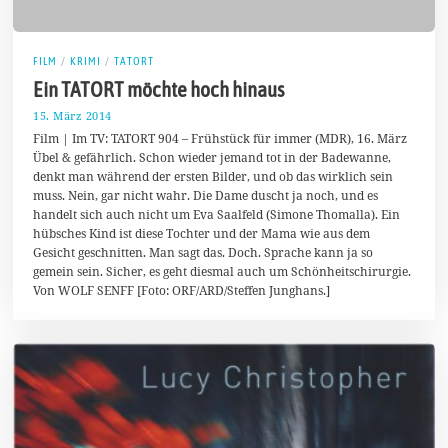
FILM
/
KRIMI
/
TATORT
Ein TATORT möchte hoch hinaus
15. März 2014
9
.
Film | Im TV: TATORT 904 – Frühstück für immer (MDR), 16. März
M
Übel & gefährlich. Schon wieder jemand tot in der Badewanne,
a
denkt man während der ersten Bilder, und ob das wirklich sein
i
2
muss. Nein, gar nicht wahr. Die Dame duscht ja noch, und es
0
handelt sich auch nicht um Eva Saalfeld (Simone Thomalla). Ein
1
hübsches Kind ist diese Tochter und der Mama wie aus dem
4
Gesicht geschnitten. Man sagt das. Doch. Sprache kann ja so
gemein sein. Sicher, es geht diesmal auch um Schönheitschirurgie.
Von WOLF SENFF [Foto: ORF/ARD/Steffen Junghans.]