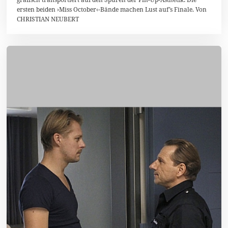
u
ersten beiden ›Miss October‹-Bände machen Lust auf’s Finale. Von
s
CHRISTIAN NEUBERT
t
2
0
1
4