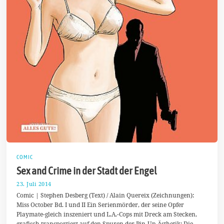
COMIC
Sex and Crime in der Stadt der Engel
23. Juli 2014
2
0
Comic | Stephen Desberg (Text) / Alain Quereix (Zeichnungen):
.
Miss October Bd. I und II Ein Serienmörder, der seine Opfer
A
Playmate-gleich inszeniert und L.A.-Cops mit Dreck am Stecken,
u
g
grafisch transportiert auf den Spuren der Pin-Up-Ästhetik: Die