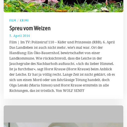
FILM
/
KRIMI
Spreu vom Weizen
5. April 2014
8
.
Film | Im TV: Polizeiruf 110 – Käfer und Prinzessin (RBB), 6. April
A
Das Landleben ist auch nicht mehr, wie’s mal war. Ort der
p
Handlung: Ein Öko-Bauernhof, bewirtschaftet von einer
r
i
Landkommune. Wie rücksichtsvoll, dass die Leiche in der
l
Jauchegrube des Nachbarhofs auftaucht. »Ach du lieber Himmel.
2
Ist ja furchtbar«, sagt Horst Krause (Horst Krause) beim Anblick
0
1
der Leiche. Er hat ja völlig recht. Lange Zeit ist nicht geklärt, ob es
4
sich um einen Mord oder um fahrlässige Tötung handelt, doch
Olga Lenski (Maria Simon) und Horst Krause ermitteln in alle
Richtungen, das ist tröstlich. Von WOLF SENFF