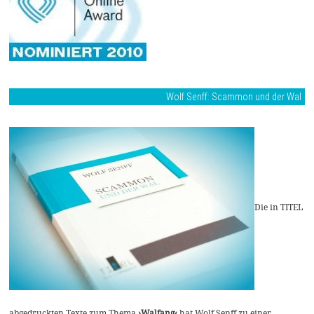
Wolf Senff: Scammon und der Wal
Die in TITEL
abgedruckten Texte zum Thema
›Walfang‹
hat Wolf Senff zu einer