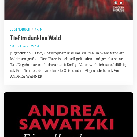
JUGENDBUCH
/
KRIMI
Tief im dunklen Wald
10. Februar 2014
1
7
Jugendbuch | Lucy Christopher: Kiss me, kill me Im Wald wird ein
.
Mädchen getötet. Der Täter ist schnell gefunden und gesteht seine
A
Tat. Es geht nur noch darum, ob Emilys Vater wirklich schuldfähig
u
g
ist. Ein Thriller, der an dunkle Orte und in Abgründe führt. Von
u
ANDREA WANNER
s
t
2
0
1
7