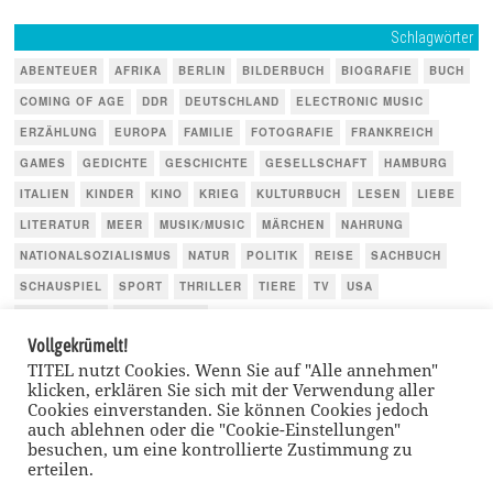
Schlagwörter
ABENTEUER
AFRIKA
BERLIN
BILDERBUCH
BIOGRAFIE
BUCH
COMING OF AGE
DDR
DEUTSCHLAND
ELECTRONIC MUSIC
ERZÄHLUNG
EUROPA
FAMILIE
FOTOGRAFIE
FRANKREICH
GAMES
GEDICHTE
GESCHICHTE
GESELLSCHAFT
HAMBURG
ITALIEN
KINDER
KINO
KRIEG
KULTURBUCH
LESEN
LIEBE
LITERATUR
MEER
MUSIK/MUSIC
MÄRCHEN
NAHRUNG
NATIONALSOZIALISMUS
NATUR
POLITIK
REISE
SACHBUCH
SCHAUSPIEL
SPORT
THRILLER
TIERE
TV
USA
WIRTSCHAFT
ÖSTERREICH
Vollgekrümelt!
TITEL nutzt Cookies. Wenn Sie auf "Alle annehmen"
klicken, erklären Sie sich mit der Verwendung aller
Cookies einverstanden. Sie können Cookies jedoch
auch ablehnen oder die "Cookie-Einstellungen"
besuchen, um eine kontrollierte Zustimmung zu
erteilen.