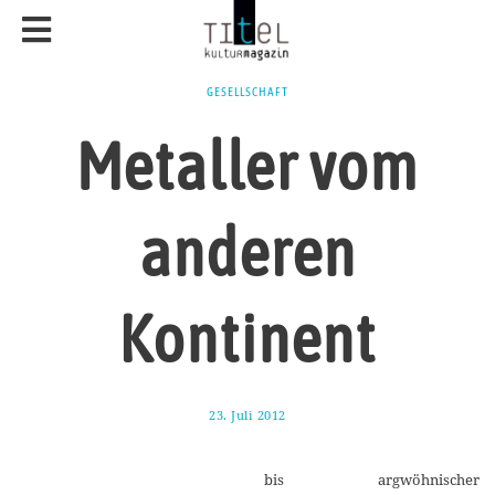
GESELLSCHAFT
Metaller vom
anderen
Kontinent
23. Juli 2012
2
0
.
M
bis argwöhnischer
ä