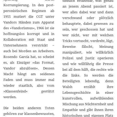
sinnlich erfahrbar, was genau
Korrumpierung. In den post-
an jenem Abend passiert ist,
peronistischen Regimen ab
wer alles dabei war und dann
1955 mutiert die CGT unter
verschwand oder plötzlich
Vandors Händen zum Apparat
behauptete, dabei gewesen zu
des »Vandorismus«, 1966 ist sie
sein, wer geschossen hat und
hoffnungslos korrupt und in
wer nicht, wer mit welchen
Kollaboration mit Staat und
Tricks vertuscht, verdreht, lügt,
Unternehmern verstrickt –
Beweise fälscht, Meinung
auch bei Morden an Arbeitern.
manipuliert, wie willkürlich
Rosendo García hat, so scheint
Polizei und Justiz operieren
es, als Einziger »das Format,
und wie willfährig die Presse
Vandor abzulösen«. Dessen
bei all dem hilft, die rechte wie
Macht hängt am seidenen
die linke. So werden die
Faden und muss immer mal
Beteiligten lebendig, denn
wieder staatlich, also vom
Walsh erzählt ihre
»Klassenfeind« gestützt
Lebensgeschichte in einer
werden.
kunstvollen, aufwühlenden
Mischung aus Nüchternheit und
Die beiden anderen Toten
Empathie und gibt ihnen ihren
gehören zur klassenbewussten,
historischen und eigenen Platz