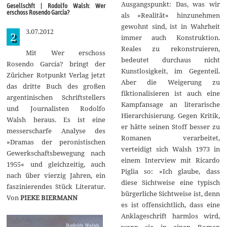
r
Ausgangspunkt: Das, was wir
Gesellschft | Rodolfo Walsh: Wer
z
erschoss Rosendo García?
als »Realität« hinzunehmen
2
0
gewohnt sind, ist in Wahrheit
3.07.2012
1
2
immer auch Konstruktion.
4
Reales zu rekonstruieren,
Mit Wer erschoss
bedeutet durchaus nicht
Rosendo García? bringt der
Kunstlosigkeit, im Gegenteil.
Züricher Rotpunkt Verlag jetzt
Aber die Weigerung zu
das dritte Buch des großen
fiktionalisieren ist auch eine
argentinischen Schriftstellers
Kampfansage an literarische
und Journalisten Rodolfo
Hierarchisierung. Gegen Kritik,
Walsh heraus. Es ist eine
er hätte seinen Stoff besser zu
messerscharfe Analyse des
Romanen verarbeitet,
»Dramas der peronistischen
verteidigt sich Walsh 1973 in
Gewerkschaftsbewegung nach
einem Interview mit Ricardo
1955« und gleichzeitig, auch
Piglia so: »Ich glaube, dass
nach über vierzig Jahren, ein
diese Sichtweise eine typisch
faszinierendes Stück Literatur.
bürgerliche Sichtweise ist, denn
Von
PIEKE BIERMANN
es ist offensichtlich, dass eine
Anklageschrift harmlos wird,
wenn sie in einen Roman