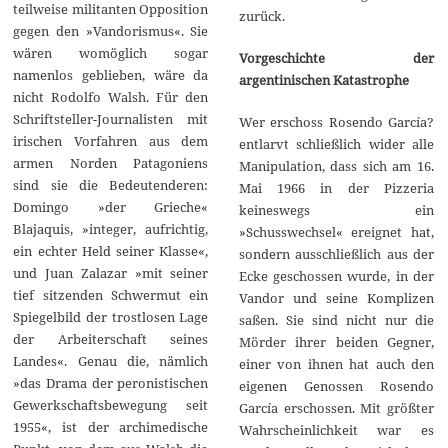
teilweise militanten Opposition
zurück.
gegen den »Vandorismus«. Sie
wären womöglich sogar
Vorgeschichte der
namenlos geblieben, wäre da
argentinischen Katastrophe
nicht Rodolfo Walsh. Für den
Schriftsteller-Journalisten mit
Wer erschoss Rosendo García?
irischen Vorfahren aus dem
entlarvt schließlich wider alle
armen Norden Patagoniens
Manipulation, dass sich am 16.
sind sie die Bedeutenderen:
Mai 1966 in der Pizzeria
Domingo »der Grieche«
keineswegs ein
Blajaquis, »integer, aufrichtig,
»Schusswechsel« ereignet hat,
ein echter Held seiner Klasse«,
sondern ausschließlich aus der
und Juan Zalazar »mit seiner
Ecke geschossen wurde, in der
tief sitzenden Schwermut ein
Vandor und seine Komplizen
Spiegelbild der trostlosen Lage
saßen. Sie sind nicht nur die
der Arbeiterschaft seines
Mörder ihrer beiden Gegner,
Landes«. Genau die, nämlich
einer von ihnen hat auch den
»das Drama der peronistischen
eigenen Genossen Rosendo
Gewerkschaftsbewegung seit
García erschossen. Mit größter
1955«, ist der archimedische
Wahrscheinlichkeit war es