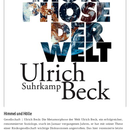
Himmel und Hölle
Gesellschaft | Ulrich Beck: Die Metamorphose der Welt Ulrich Beck, ein erfolgreicher,
renommierter Soziologe, starb im Januar vergangenen Jahres, er hat mit seiner These
einer Risikogesellschaft wichtige Diskussionen angestoßen. Das hier rezensierte letzte