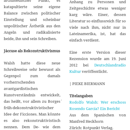
archimedischer Punkt, es
Anhang zu Personen und
katapultierte seine eigene
Zeitgeschichte etwas weniger
Balance zwischen politischer
karg wäre. Einer, dessen
Einstellung und scheinbar
Literatur so einflussreich für so
unpolitischer Ästhetik aus den
viele nach ihm, nicht nur in
Angeln und radikalisierte
Lateinamerika, ist, hat das
beide, ihn und sein Schreiben.
einfach verdient.
J´accuse als Rekonstruktivismus
Eine erste Version dieser
Rezension wurde am 19. Juni
Walsh hatte diese neue
2012 bei
Deutschlandradio
Schreibweise sehr bewusst als
Kultur
veröffentlicht.
Gegenpol zum damals
vorherrschenden
| PIEKE BIERMANN
avantgardistischen
Kunstverständnis entwickelt,
Titelangaben
das heißt, vor allem zu Borges´
Rodolfo Walsh: Wer erschoss
früh-dekonstruktivistischer
Rosendo García? Ein Bericht
Idee der Ficciones. Man könnte
Aus dem Spanischen von
es also rekonstruktivistisch
Manfred Heckhorn
nennen. Dem De- wie dem
Zürich: Rotpunkt Verlag.