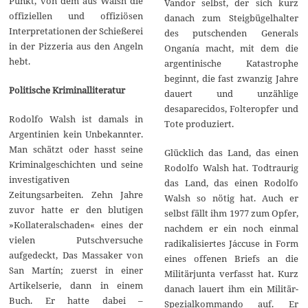
Punkt, von dem aus Walsh die
Vandor selbst, der sich kurz
offiziellen und offiziösen
danach zum Steigbügelhalter
Interpretationen der Schießerei
des putschenden Generals
in der Pizzeria aus den Angeln
Onganía macht, mit dem die
hebt.
argentinische Katastrophe
beginnt, die fast zwanzig Jahre
Politische Kriminalliteratur
dauert und unzählige
desaparecidos, Folteropfer und
Rodolfo Walsh ist damals in
Tote produziert.
Argentinien kein Unbekannter.
Man schätzt oder hasst seine
Glücklich das Land, das einen
Kriminalgeschichten und seine
Rodolfo Walsh hat. Todtraurig
investigativen
das Land, das einen Rodolfo
Zeitungsarbeiten. Zehn Jahre
Walsh so nötig hat. Auch er
zuvor hatte er den blutigen
selbst fällt ihm 1977 zum Opfer,
»Kollateralschaden« eines der
nachdem er ein noch einmal
vielen Putschversuche
radikalisiertes J´accuse in Form
aufgedeckt, Das Massaker von
eines offenen Briefs an die
San Martín; zuerst in einer
Militärjunta verfasst hat. Kurz
Artikelserie, dann in einem
danach lauert ihm ein Militär-
Buch. Er hatte dabei –
Spezialkommando auf. Er