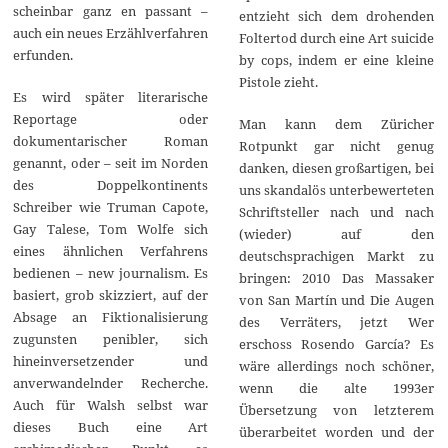
scheinbar ganz en passant –
entzieht sich dem drohenden
auch ein neues Erzählverfahren
Foltertod durch eine Art suicide
erfunden.
by cops, indem er eine kleine
Pistole zieht.
Es wird später literarische
Reportage oder
Man kann dem Züricher
dokumentarischer Roman
Rotpunkt gar nicht genug
genannt, oder – seit im Norden
danken, diesen großartigen, bei
des Doppelkontinents
uns skandalös unterbewerteten
Schreiber wie Truman Capote,
Schriftsteller nach und nach
Gay Talese, Tom Wolfe sich
(wieder) auf den
eines ähnlichen Verfahrens
deutschsprachigen Markt zu
bedienen – new journalism. Es
bringen: 2010 Das Massaker
basiert, grob skizziert, auf der
von San Martín und Die Augen
Absage an Fiktionalisierung
des Verräters, jetzt Wer
zugunsten penibler, sich
erschoss Rosendo García? Es
hineinversetzender und
wäre allerdings noch schöner,
anverwandelnder Recherche.
wenn die alte 1993er
Auch für Walsh selbst war
Übersetzung von letzterem
dieses Buch eine Art
überarbeitet worden und der