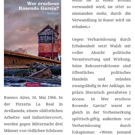
verwandelt wird, sie stört so
niemanden mehr, durch die
Verwandlung in Kunst wird sie
erhaben.«
Gegen Verharmlosung durch
Erhabenheit setzt Walsh mit
voller Absicht politische
Verantwortung und Wirkung.
Seine Rekonstruktionen sind
öffentliches politisches
Handeln und münden
zwangsläufig in der Anklage, im
präzis literarisch gestalteten J
Buenos Aires, 16. Mai 1966. In
´accuse. In Wer erschoss
der Pizzeria La Real in
Rosendo García? warnt er
Avellaneda, einem südöstlichen
gleich in der Vorbemerkung
Arbeiter- und Industrievorort,
spöttisch-giftig außerdem vor
werden gegen Mitternacht drei
Verharmlosung durch
Männer von tödlichen Schüssen
Eskapismus: »Wenn jemand