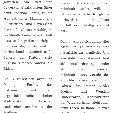
getroffen. Alle drei sind
dieses Buch als einen simplen
Gewerkschaftsaktivisten. Einer
Kriminalroman lesen will, dann
heißt Rosendo García, ist ein
ist das seine Sache. Ich glaube
»sympathischer Maulheld und
nicht, dass ein so komplexer
Glücksritter« und Bezirkschef
Vorfall sich zufällig ereignet
der Unión Obrera Metalúrgica.
hat.«
Die Metallarbeitergewerkschaft
UOM ist die größte, mächtigste
Dann macht er sich daran, alles
und reichste, in ihr und im
Nicht-Zufällige minutiös und
Dachverband Confederación
hartnäckig zu ermitteln. Und
General del Trabajo zieht
was dabei herauskommt, liest
Augusto Timoteo Vandor die
sich entschieden spannender
Fäden.
als die meisten
Kriminalromane. Gerade das
Die CGT ist seit den Tagen Juan
schlichte Präsentieren von
Domingo Peróns das
Fakten, das immer wieder
Instrument, mit dem
Drehen und Wenden,
Argentinien seine Arbeiter
Hinterfragen, Konfrontieren
»befriedet«: Ein bisschen
von Widersprüchen zieht einen
Sozialreform um den Preis der
beim Lesen in Bann. So wird
Spaltung durch