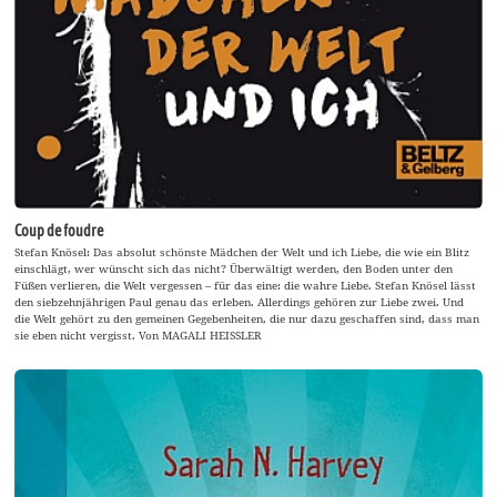
Coup de foudre
Stefan Knösel: Das absolut schönste Mädchen der Welt und ich Liebe, die wie ein Blitz
einschlägt, wer wünscht sich das nicht? Überwältigt werden, den Boden unter den
Füßen verlieren, die Welt vergessen – für das eine: die wahre Liebe. Stefan Knösel lässt
den siebzehnjährigen Paul genau das erleben. Allerdings gehören zur Liebe zwei. Und
die Welt gehört zu den gemeinen Gegebenheiten, die nur dazu geschaffen sind, dass man
sie eben nicht vergisst. Von MAGALI HEISSLER