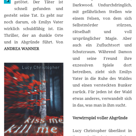
getötet. Der Täter ist
Darkwood. Undurchdringlich,
1
schnell gefunden und
7
mit gefährlichen Stellen wie
gesteht seine Tat. Es geht nur
einem Felsen, von dem sich
noch darum, ob Emilys Vater
Selbstmörder stürzen,
wirklich schuldfähig ist. Ein
rätselhaft und voll
Thriller, der an dunkle Orte
ursprünglicher Magie. Aber
und in Abgründe führt. Von
auch ein Zufluchtsort und
ANDREA WANNER
Schutzraum. Während Damon
und seine Freund ihre
exzessiven Spiele dort
betreiben, zieht sich Emilys
Vater in die Ruhe des Waldes
und einen versteckten Bunker
zurück. Für jeden ist der Wald
etwas anderes, verwandelt sich
in das, was man in ihm sucht.
Verwirrspiel voller Abgründe
Lucy Christopher überlässt in