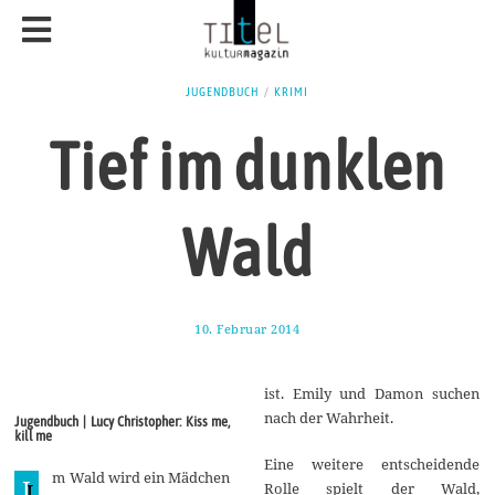
JUGENDBUCH
/
KRIMI
Tief im dunklen
Wald
10. Februar 2014
1
7
.
A
ist. Emily und Damon suchen
u
g
nach der Wahrheit.
Jugendbuch | Lucy Christopher: Kiss me,
u
kill me
s
t
Eine weitere entscheidende
m Wald wird ein Mädchen
2
I
Rolle spielt der Wald,
0