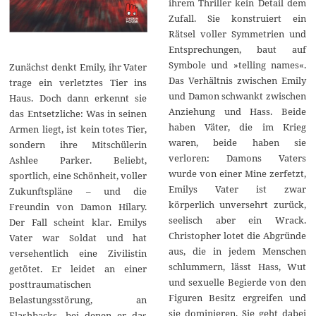
ihrem Thriller kein Detail dem
Zufall. Sie konstruiert ein
Rätsel voller Symmetrien und
Entsprechungen, baut auf
Symbole und »telling names«.
Zunächst denkt Emily, ihr Vater
Das Verhältnis zwischen Emily
trage ein verletztes Tier ins
und Damon schwankt zwischen
Haus. Doch dann erkennt sie
Anziehung und Hass. Beide
das Entsetzliche: Was in seinen
haben Väter, die im Krieg
Armen liegt, ist kein totes Tier,
waren, beide haben sie
sondern ihre Mitschülerin
verloren: Damons Vaters
Ashlee Parker. Beliebt,
wurde von einer Mine zerfetzt,
sportlich, eine Schönheit, voller
Emilys Vater ist zwar
Zukunftspläne – und die
körperlich unversehrt zurück,
Freundin von Damon Hilary.
seelisch aber ein Wrack.
Der Fall scheint klar. Emilys
Christopher lotet die Abgründe
Vater war Soldat und hat
aus, die in jedem Menschen
versehentlich eine Zivilistin
schlummern, lässt Hass, Wut
getötet. Er leidet an einer
und sexuelle Begierde von den
posttraumatischen
Figuren Besitz ergreifen und
Belastungsstörung, an
sie dominieren. Sie geht dabei
Flashbacks, bei denen er das