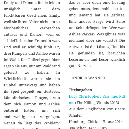
das es aber doch eine Lösung
Emily und Damon. Beide leiden
geben muss, denn Ashlee ist tot
unsäglich unter dem
und jemand hat sie getötet.
furchtbaren Geschehen; Emily,
Eine andere Frage wird Seite
weil sie ihrem Vater nicht ein so
um Seite drängender: Wer war
abscheuliches Verbrechen
Ashlee Parker? Was gibt es, was
zutraut und Damon, weil es
niemand über sie wusste? Die
schließlich seine Freundin war.
Antwort ist die Lösung. Und bis
Und weil er schuldig fühlt. Er,
sie gefunden ist, brauchen
drei Kumpels und Ashlee waren
Leserinnen und Leser wirklich
im Wald. Der Polizei gegenüber
gute Nerven.
sagen sie aus, nur am Waldrand
gefeiert zu haben. In
| ANDREA WANNER
Wirklichkeit waren sie im
Dunkel unterwegs und haben
Titelangaben
ihr Spiel gespielt, ein düsteres,
Lucy Christopher: Kiss me, kill
kämpferisches Fangen, von
me
(The Killing Woods 2013)
dem sich Damon und Ashlee
Aus dem Englischen von Beate
entfernt hatten, um sich
Schäfer
anderweitig zu vergnügen.
Hamburg: Chicken House 2014
Genau da liegt das Problem:
384 Seiten. 14,99 Euro