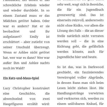
sehr weit, wagt sich in Bereiche,
schreckliche Erlebnis wieder
die für ein Jugendbuch
und wieder durchlebt. In so
grenzwertig sind. Das ist
einem Zustand muss er das
einerseits reizvoll, andererseits
Mädchen getötet haben. Oder
nicht ohne Risiko, vor allem die
war es anders? Hat er sie
Lösung des Falls – die an dieser
beobachtet und ihr
Stelle natürlich nicht verraten
aufgelauert? Emily ist
werden soll – die in eine
erschüttert – aber zutiefst von
Richtung geht, die gefährlich
seiner Unschuld überzeugt.
werden könnte, auch für
Wenn er Ashlee nicht getötet
Jugendliche hier und heute.
hat, wer war es dann? Wer war
außer ihm und Ashlee nachts
So ist das, was in Darkwood
noch im Wald?
geschieht, ein faszinierendes
Verwirrspiel voller Abgründe,
Ein Katz-und-Maus-Spiel
in dessen Bann man sich beim
Lesen leicht ziehen lässt. Die
Lucy Christopher konstruiert
Handlungsstränge verwirren
eine Geschichte, die
und verknoten sich, werden zu
abwechselnd von zwei
einem unlösbaren Knäuel, für
Hauptfiguren erzählt wird: