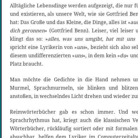
Alltägliche Lebensdinge werden aufgezeigt, die nur fü
und existieren, als unsere Welt, wie sie Gottfried Ben
hat: Das Große und das Kleine, die Dinge, alles ist »
auc
dich geronnen
« (Gottfried Benn). Leiser, viel leiser
klingt das so: »
alles, was uns umgibt, hat mit uns 
spricht eine Lyrikerin von »
uns
«, bezieht sich also se
diesem undifferenzierten »
uns
«, in dem kein »
du
« und
Platz braucht.
Man möchte die Gedichte in die Hand nehmen un
Murmel, Sprachmurmeln, sie blinken und blitze
anstoßen, in wechselndes Licht drehen und wieder z
Reimwörterbücher gab es schon immer. Und we
Sprachrhythmus hat, kriegt auch die klassischen V
Wörterbücher, rückläufig sortiert oder mit formal
absuchbar, helfen dem Lyriker im Computerzeitalt