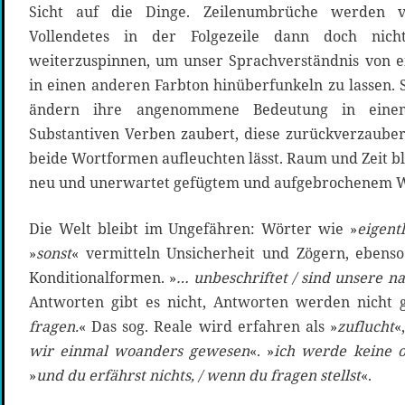
Sicht auf die Dinge. Zeilenumbrüche werden 
Vollendetes in der Folgezeile dann doch nic
weiterzuspinnen, um unser Sprachverständnis von e
in einen anderen Farbton hinüberfunkeln zu lassen. 
ändern ihre angenommene Bedeutung in einem
Substantiven Verben zaubert, diese zurückverzauber
beide Wortformen aufleuchten lässt. Raum und Zeit b
neu und unerwartet gefügtem und aufgebrochenem W
Die Welt bleibt im Ungefähren: Wörter wie »
eigent
»
sonst
« vermitteln Unsicherheit und Zögern, eben
Konditionalformen. »
… unbeschriftet / sind unsere na
Antworten gibt es nicht, Antworten werden nicht g
fragen.
« Das sog. Reale wird erfahren als »
zuflucht
«
wir einmal woanders gewesen
«. »
ich werde keine o
»
und du erfährst nichts, / wenn du fragen stellst
«.