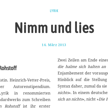
LYRIK
Nimm und lies
14. März 2013
2
6
.
D
Zwei Zeilen am Ende eines
e
die halme sich halten an 
Rohstoff
z
Enjambement der vorausgeh
e
m
Hinblick auf die Stellun
stin. Heinrich-Vetter-Preis,
b
Syntax daher, zumal da sie 
rter Autorenstipendium.
e
nichts
«. In einem deutsch
 Lyrik in renommierten
r
2
sich an nichts
«, nicht »
Die H
tandardwerks zum Schreiben
0
n Rohstoff
ist ihr erster
1