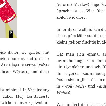
Autorin? Merkwürdige Frag
Sprache ist es! Wer Ohre
Zeilen wie diese:
unter ihren wollmützen di
sie stapfen kälte aus den 
kleine geister flüchtig in di
ise daher, sie spielen mit
Hat man sich einmal an/
pielen mit uns, mit unserer
heran/hineingelesen, dan
t der Dinge. Martina Weber
ein Eigenleben und schaff
 ihren Wörtern, mit ihrer
ihr eigenes Zusammensp
Possessivum „ihren“ sein
in »
Woll‘/Wolle
« und »
Müt
ist minimal. In Verbindung
Wolle
«):
 dabei klug konstruierte
erwirbeln unsere gewohnte
Was hindert den Leser, »
W