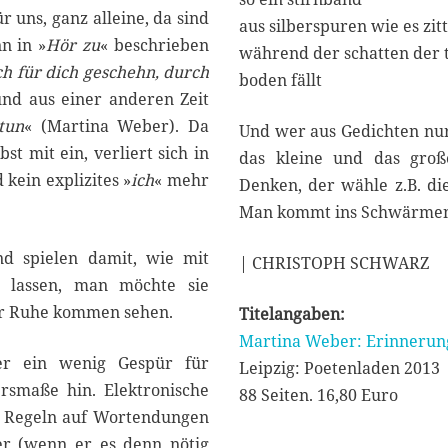
r uns, ganz alleine, da sind
aus silberspuren wie es zit
n in »
Hör zu
« beschrieben
während der schatten der 
h für dich geschehn, durch
boden fällt
 und aus einer anderen Zeit
tun
« (Martina Weber). Da
Und wer aus Gedichten nur
lbst mit ein, verliert sich in
das kleine und das gro
 kein explizites »
ich
« mehr
Denken, der wähle z.B. die
Man kommt ins Schwärmen!
d spielen damit, wie mit
| CHRISTOPH SCHWARZ
n lassen, man möchte sie
ur Ruhe kommen sehen.
Titelangaben:
Martina Weber: Erinnerung
r ein wenig Gespür für
Leipzig: Poetenladen 2013
ersmaße hin. Elektronische
88 Seiten. 16,80 Euro
en Regeln auf Wortendungen
er (wenn er es denn nötig