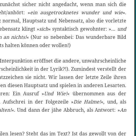
zunächst sicher nicht angedacht, wenn man sich die
ht/anhört: »
ein ausgetrocknetes wunder und wie
«.
z normal, Hauptsatz und Nebensatz, also die vorletzte
ebensatz klingt »
sich
« syntaktisch gewohnter: »
… und
n an nichts!
« (Nur so nebenbei: Das wunderbare Bild
hts halten können oder wollen!)
nterpunktion eröffnet die andere, unwahrscheinliche
cheinlichkeit in der Lyrik?!). Zumindest verstellt der
zeichen sie nicht. Wir lassen der letzte Zeile ihren
en diesen Hauptsatz und spielen in anderen Lesarten.
en: Ein Ausruf »
Und Wie!
« übernommen aus der
 Aufschrei in der Folgezeile »
Die Halme!
«, und, als
alten!
«. Und dann der jähe Abbruch, als Antwort: »
An
en lesen? Steht das im Text? Ist das gewollt von der