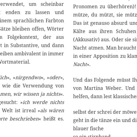
verwendet, um scheinbar
Pronomen zu überhören)! 
ht enden zu lassen und
mütze, du mützt, sie mütz
inem sprachlichen Farbton
Das ist genauso absurd un
Sätze bleiben offen, Wörter
Kälte aus ihren Schuhen 
 Folgekontext, der aus
(Akkusativ) aus. Oder sie si
t in Substantive, und dann
Nacht atmen. Man braucht 
leiben ambivalent in immer
in einer Apposition zu kl
ortmaterial.
Nacht
«.
lich
«, »
nirgendwo
«, »
oder
«,
Und das Folgende müsst Ihr
so wie die Verwendung von
von Martina Weber. Und w
men, wir wissen ja nichts
«.
helfen, dann lest klassisch
esucht: »
ich werde nichts
, Welt ist irreal »
als wären
selbst der schrei der möwe
rte beschrieben
« heißt es.
geht in die tänze ein und 
blauer fische
so ein stirnband