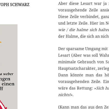
Aber diese Lesart war ja 
TOPH SCHWARZ
3
vorausgehende Zeile ansie
Diese Zeile verbindet, gan
und letzte Zeile. Hier im N
wie / die halme sich halte
der Halme, die sich an nic
Der sparsame Umgang mit I
Lesart (Aber was soll Wahrs
minimale Gebrauch von Satz
Hauptsatzcharakter, zerleg
Dann könnte man das hör
vorausgehenden Zeile. Ein
wäre das Rettung: »
Sich h
nichts!
«.
(Kann man das aus den Zeil