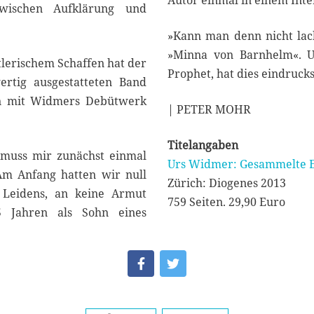
Autor einmal in einem Inte
wischen Aufklärung und
»Kann man denn nicht lach
»Minna von Barnhelm«. U
lerischem Schaffen hat der
Prophet, hat dies eindrucks
rtig ausgestatteten Band
gen mit Widmers Debütwerk
| PETER MOHR
Titelangaben
s muss mir zunächst einmal
Urs Widmer: Gesammelte 
 Am Anfang hatten wir null
Zürich: Diogenes 2013
 Leidens, an keine Armut
759 Seiten. 29,90 Euro
5 Jahren als Sohn eines