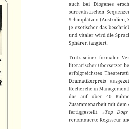
auch bei Diogenes ersch
surrealistischen Sequenz
Schauplätzen (Australien,
Je exotischer das beschri
und vitaler wird die Sprac
Sphären tangiert.
Trotz seiner formalen Ver
literarischer Übersetzer b
erfolgreichstes Theaters
Dramatikerpreis ausgeze
Recherche in Managementkr
das auf über 40 Bühnen
Zusammenarbeit mit dem d
fertiggestellt. »
Top Dogs
renommierte Regisseur und