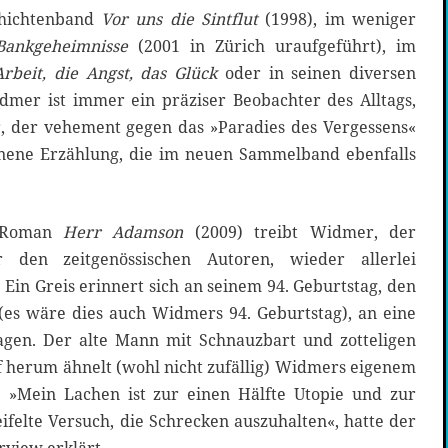
chichtenband
Vor uns die Sintflut
(1998), im weniger
Bankgeheimnisse
(2001 in Zürich uraufgeführt), im
rbeit, die Angst, das Glück
oder in seinen diversen
mer ist immer ein präziser Beobachter des Alltags,
er, der vehement gegen das »Paradies des Vergessens«
enene Erzählung, die im neuen Sammelband ebenfalls
n Roman
Herr Adamson
(2009) treibt Widmer, der
r den zeitgenössischen Autoren, wieder allerlei
 Ein Greis erinnert sich an seinem 94. Geburtstag, den
 (es wäre dies auch Widmers 94. Geburtstag), an eine
agen. Der alte Mann mit Schnauzbart und zotteligen
 herum ähnelt (wohl nicht zufällig) Widmers eigenem
. »Mein Lachen ist zur einen Hälfte Utopie und zur
felte Versuch, die Schrecken auszuhalten«, hatte der