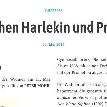
KURZPROSA
hen Harlekin und P
20. Mai 2013
3
.
A
p
Gymnasiallehrers, Überset
r
Als er 1968 mit seiner Erz
n
i
mit der Promotion abgeschl
l
2
ers Urs Widmer am 21. Mai
0
Urs Widmer, der sich ausg
rgestellt von
PETER MOHR
1
beherrscht die gesamte Ba
4
amüsantes Verwirrspiel m
Der blaue Siphon
(1992)