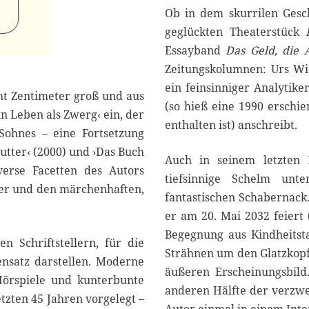
Ob in dem skurrilen Ges
geglückten Theaterstück
Essayband
Das Geld, die A
Zeitungskolumnen: Urs Wid
ein feinsinniger Analytik
acht Zentimeter groß und aus
(so hieß eine 1990 erschi
n Leben als Zwerg‹ ein, der
enthalten ist) anschreibt.
 Sohnes – eine Fortsetzung
utter‹ (2000) und ›Das Buch
Auch in seinem letzte
iverse Facetten des Autors
tiefsinnige Schelm unte
ller und den märchenhaften,
fantastischen Schabernack.
er am 20. Mai 2032 feiert
Begegnung aus Kindheitst
 Schriftstellern, für die
Strähnen um den Glatzkopf
nsatz darstellen. Moderne
äußeren Erscheinungsbild
 Hörspiele und kunterbunte
anderen Hälfte der verzwei
tzten 45 Jahren vorgelegt –