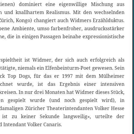
ienen) dominiert eine eigenwillige Mischung aus
en und knallhartem Realismus. Mit den wechselnden
 Zürich, Kongo) changiert auch Widmers Erzählduktus.
ebene Ambiente, umso farbenfroher, ausdrucksstärker
he, die in einigen Passagen beinahe expressionistische
spieltheit ist Widmer, der sich auch erfolgreich als
etätigte, niemals ein Elfenbeinturm-Poet gewesen. Sein
tück Top Dogs, für das er 1997 mit dem Mülheimer
ichnet wurde, ist das Ergebnis einer intensiven
eisen. In nur drei Monaten hat Widmer dieses Stück,
 gespielt wurde (und noch gespielt wird), in
amaligen Züricher Theaterintendanten Volker Hesse
ist zu keiner Sekunde langweilig«, urteilte der
 Intendant Volker Canaris.