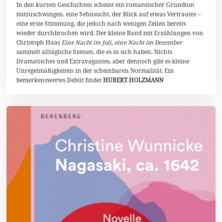
r
In den kurzen Geschichten scheint ein romantischer Grundton
z
mitzuschwingen, eine Sehnsucht, der Blick auf etwas Vertrautes –
2
eine erste Stimmung, die jedoch nach wenigen Zeilen bereits
0
wieder durchbrochen wird. Der kleine Band mit Erzählungen von
2
1
Christoph Haas
Eine Nacht im Juli, eine Nacht im Dezember
sammelt alltägliche Szenen, die es in sich haben. Nichts
Dramatisches und Extravagantes, aber dennoch gibt es kleine
Unregelmäßigkeiten in der scheinbaren Normalität. Ein
bemerkenswertes Debüt findet
HUBERT HOLZMANN