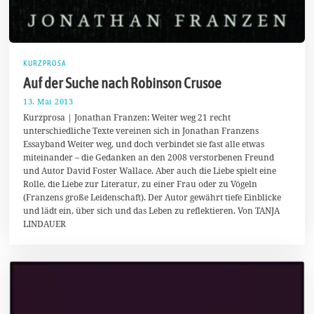
KURZPROSA
Auf der Suche nach Robinson Crusoe
13. Mai 2013
2
7
Kurzprosa | Jonathan Franzen: Weiter weg 21 recht
.
unterschiedliche Texte vereinen sich in Jonathan Franzens
D
Essayband Weiter weg, und doch verbindet sie fast alle etwas
e
z
miteinander – die Gedanken an den 2008 verstorbenen Freund
e
und Autor David Foster Wallace. Aber auch die Liebe spielt eine
m
Rolle, die Liebe zur Literatur, zu einer Frau oder zu Vögeln
b
e
(Franzens große Leidenschaft). Der Autor gewährt tiefe Einblicke
r
und lädt ein, über sich und das Leben zu reflektieren. Von TANJA
2
LINDAUER
0
1
3