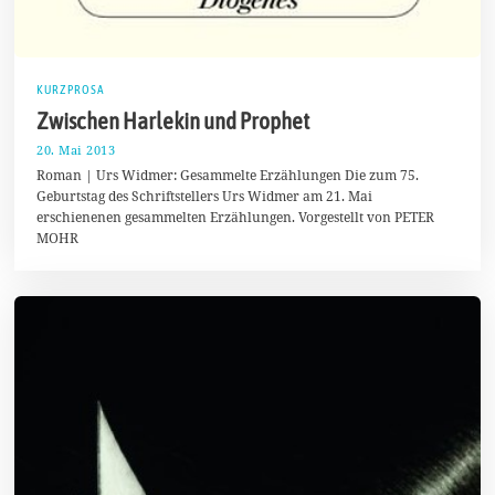
KURZPROSA
Zwischen Harlekin und Prophet
20. Mai 2013
3
.
Roman | Urs Widmer: Gesammelte Erzählungen Die zum 75.
A
Geburtstag des Schriftstellers Urs Widmer am 21. Mai
p
erschienenen gesammelten Erzählungen. Vorgestellt von PETER
r
i
MOHR
l
2
0
1
4