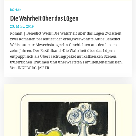
ROMAN
Die Wahrheit über das Lügen
25. März 2019
2
7
Roman | Benedict Wells: Die Wahrheit über das Lügen Zwischen
.
zwei Romanen präsentiert der erfolgsverwöhnte Autor Benedict
M
Wells nun zur Abwechslung zehn Geschichten aus den letzten
ä
r
zehn Jahren. Der Erzählband ›Die Wahrheit über das Lügen‹
z
entpuppt sich als Überraschungspaket mit kafkaesken Szenen,
2
trügerischen Träumen und unerwarteten Familiengeheimnissen.
0
1
Von INGEBORG JAISER
9