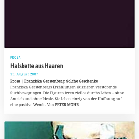
PROSA
Halskette aus Haaren
13. August 2007
7
.
Prosa | Franziska Gerstenberg: Solche Geschenke
J
Franziska Gerstenbergs Erzählungen skizzieren verstörende
u
Suchbewegungen. Die Figuren irren ziellos durchs Leben – ohne
l
i
Antrieb und ohne Ideale. Sie leben einzig von der Hoffnung auf
2
eine positive Wende. Von
PETER MOHR
0
2
0