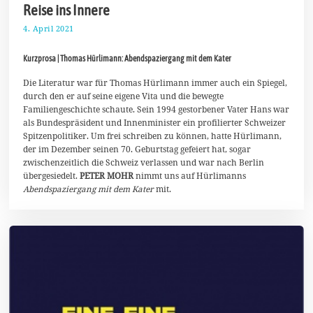
Reise ins Innere
4. April 2021
1
1
.
Kurzprosa | Thomas Hürlimann: Abendspaziergang mit dem Kater
A
p
r
Die Literatur war für Thomas Hürlimann immer auch ein Spiegel,
i
durch den er auf seine eigene Vita und die bewegte
l
Familiengeschichte schaute. Sein 1994 gestorbener Vater Hans war
2
als Bundespräsident und Innenminister ein profilierter Schweizer
0
2
Spitzenpolitiker. Um frei schreiben zu können, hatte Hürlimann,
1
der im Dezember seinen 70. Geburtstag gefeiert hat, sogar
zwischenzeitlich die Schweiz verlassen und war nach Berlin
übergesiedelt.
PETER MOHR
nimmt uns auf Hürlimanns
Abendspaziergang mit dem Kater
mit.