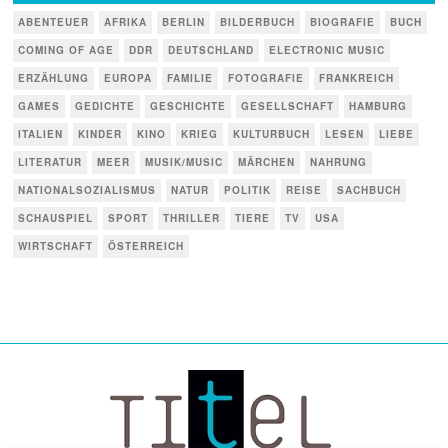
ABENTEUER
AFRIKA
BERLIN
BILDERBUCH
BIOGRAFIE
BUCH
COMING OF AGE
DDR
DEUTSCHLAND
ELECTRONIC MUSIC
ERZÄHLUNG
EUROPA
FAMILIE
FOTOGRAFIE
FRANKREICH
GAMES
GEDICHTE
GESCHICHTE
GESELLSCHAFT
HAMBURG
ITALIEN
KINDER
KINO
KRIEG
KULTURBUCH
LESEN
LIEBE
LITERATUR
MEER
MUSIK/MUSIC
MÄRCHEN
NAHRUNG
NATIONALSOZIALISMUS
NATUR
POLITIK
REISE
SACHBUCH
SCHAUSPIEL
SPORT
THRILLER
TIERE
TV
USA
WIRTSCHAFT
ÖSTERREICH