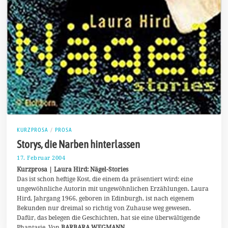
KURZPROSA
/
PROSA
Storys, die Narben hinterlassen
17. Februar 2004
8
.
Kurzprosa | Laura Hird: Nägel-Stories
J
Das ist schon heftige Kost, die einem da präsentiert wird: eine
u
ungewöhnliche Autorin mit ungewöhnlichen Erzählungen. Laura
l
i
Hird, Jahrgang 1966, geboren in Edinburgh, ist nach eigenem
2
Bekunden nur dreimal so richtig von Zuhause weg gewesen.
0
Dafür, das belegen die Geschichten, hat sie eine überwältigende
2
0
Phantasie. Von
BARBARA WEGMANN