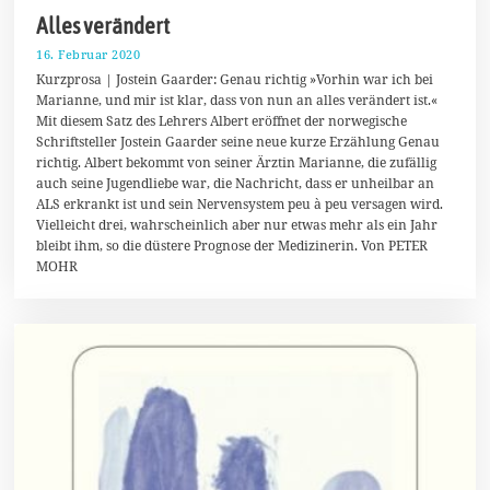
Alles verändert
16. Februar 2020
2
1
Kurzprosa | Jostein Gaarder: Genau richtig »Vorhin war ich bei
.
Marianne, und mir ist klar, dass von nun an alles verändert ist.«
F
Mit diesem Satz des Lehrers Albert eröffnet der norwegische
e
b
Schriftsteller Jostein Gaarder seine neue kurze Erzählung Genau
r
richtig. Albert bekommt von seiner Ärztin Marianne, die zufällig
u
auch seine Jugendliebe war, die Nachricht, dass er unheilbar an
a
r
ALS erkrankt ist und sein Nervensystem peu à peu versagen wird.
2
Vielleicht drei, wahrscheinlich aber nur etwas mehr als ein Jahr
0
bleibt ihm, so die düstere Prognose der Medizinerin. Von PETER
2
MOHR
0