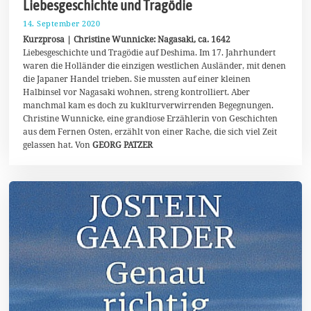
Liebesgeschichte und Tragödie
14. September 2020
2
5
Kurzprosa | Christine Wunnicke: Nagasaki, ca. 1642
.
Liebesgeschichte und Tragödie auf Deshima. Im 17. Jahrhundert
S
waren die Holländer die einzigen westlichen Ausländer, mit denen
e
p
die Japaner Handel trieben. Sie mussten auf einer kleinen
t
Halbinsel vor Nagasaki wohnen, streng kontrolliert. Aber
e
manchmal kam es doch zu kuklturverwirrenden Begegnungen.
m
b
Christine Wunnicke, eine grandiose Erzählerin von Geschichten
e
aus dem Fernen Osten, erzählt von einer Rache, die sich viel Zeit
r
gelassen hat. Von
GEORG PATZER
2
0
2
0