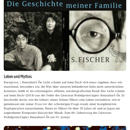
Leben und Mythos
Kurzprosa | Kenzaburô Ôe: Licht scheint auf mein Dach »Ich muss zugeben, dass wir
manchmal, besonders ich, die Wut über unseren behinderten Sohn nicht unterdrücken
konnten«, heißt es im schonungslos offenen, autobiografischen Band ›Das Licht scheint
auf mein Dach‹ (2014) aus der Feder des Literatur-Nobelpreisträgers Kenzaburô Ôe. Er
beschreibt darin, wie die Geburt seines Sohnes Hikari sein Leben veränderte, wie er
gemeinsam mit seiner Frau vor der schwierigen Frage stand, einer komplizierten
Kopfoperation zuzustimmen. Heute ist Hikari Oe über 50 Jahre alt und in Japan ein
angesehener Komponist klassischer Musik. Zum 80. Geburtstag des Literatur-
Nobelpreisträgers Kenzaburô Ôe am 31. Januar