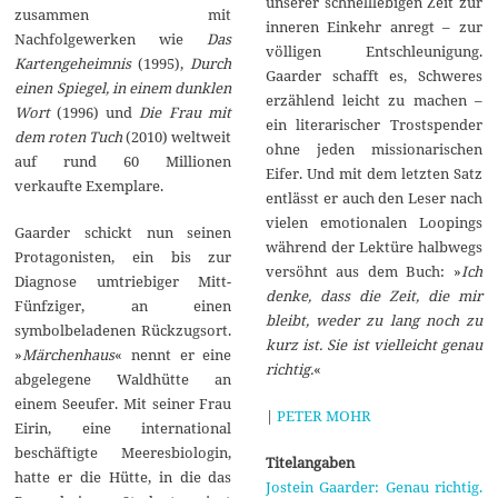
unserer schnelllebigen Zeit zur
zusammen mit
inneren Einkehr anregt – zur
Nachfolgewerken wie
Das
völligen Entschleunigung.
Kartengeheimnis
(1995),
Durch
Gaarder schafft es, Schweres
einen Spiegel, in einem dunklen
erzählend leicht zu machen –
Wort
(1996) und
Die Frau mit
ein literarischer Trostspender
dem roten Tuch
(2010) weltweit
ohne jeden missionarischen
auf rund 60 Millionen
Eifer. Und mit dem letzten Satz
verkaufte Exemplare.
entlässt er auch den Leser nach
vielen emotionalen Loopings
Gaarder schickt nun seinen
während der Lektüre halbwegs
Protagonisten, ein bis zur
versöhnt aus dem Buch: »
Ich
Diagnose umtriebiger Mitt-
denke, dass die Zeit, die mir
Fünfziger, an einen
bleibt, weder zu lang noch zu
symbolbeladenen Rückzugsort.
kurz ist. Sie ist vielleicht genau
»
Märchenhaus
« nennt er eine
richtig.
«
abgelegene Waldhütte an
einem Seeufer. Mit seiner Frau
|
PETER MOHR
Eirin, eine international
beschäftigte Meeresbiologin,
Titelangaben
hatte er die Hütte, in die das
Jostein Gaarder: Genau richtig.