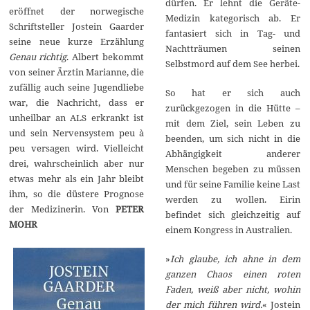
dürfen. Er lehnt die Geräte-
eröffnet der norwegische
Medizin kategorisch ab. Er
Schriftsteller Jostein Gaarder
fantasiert sich in Tag- und
seine neue kurze Erzählung
Nachtträumen seinen
Genau richtig
. Albert bekommt
Selbstmord auf dem See herbei.
von seiner Ärztin Marianne, die
zufällig auch seine Jugendliebe
So hat er sich auch
war, die Nachricht, dass er
zurückgezogen in die Hütte –
unheilbar an ALS erkrankt ist
mit dem Ziel, sein Leben zu
und sein Nervensystem peu à
beenden, um sich nicht in die
peu versagen wird. Vielleicht
Abhängigkeit anderer
drei, wahrscheinlich aber nur
Menschen begeben zu müssen
etwas mehr als ein Jahr bleibt
und für seine Familie keine Last
ihm, so die düstere Prognose
werden zu wollen. Eirin
der Medizinerin. Von
PETER
befindet sich gleichzeitig auf
MOHR
einem Kongress in Australien.
»
Ich glaube, ich ahne in dem
ganzen Chaos einen roten
Faden, weiß aber nicht, wohin
der mich führen wird.
« Jostein