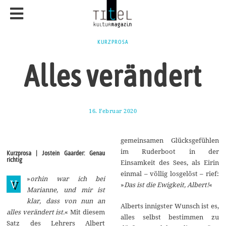
KURZPROSA
Alles verändert
16. Februar 2020
2
1
.
F
gemeinsamen Glücksgefühlen
e
b
im Ruderboot in der
Kurzprosa | Jostein Gaarder: Genau
r
richtig
Einsamkeit des Sees, als Eirin
u
a
einmal – völlig losgelöst – rief:
»
orhin war ich bei
r
V
»
Das ist die Ewigkeit, Albert!
«
2
Marianne, und mir ist
0
klar, dass von nun an
2
Alberts innigster Wunsch ist es,
0
alles verändert ist.
« Mit diesem
alles selbst bestimmen zu
Satz des Lehrers Albert