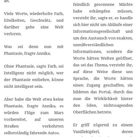
an.
feindlich gesonnene Mächte
habe erkämpfen müssen,
Viele Worte, wiederholte Farb,
versteht ihr, sagte er, es handle
Eitelkeiten, Geschwätz, und
sich hier nicht um Abläufe einer
darüber gehe eine Welt
Informationsgesellschaft und
verloren.
um den Austausch von exakten,
unmißverständlichen
Was sei denn nun mit
Informationen, sondern die
Phantasie, fragte Annika.
Worte hätten Welten geöffnet,
das sei das Thema, versteht ihr,
Ohne Phantasie, sagte Farb, sei
auf diese Weise diene uns
Intelligenz nicht möglich, wer
Sprache, die Worte hätten
der Phantasie entbehre, könne
einen Zugang geschaffen, sie
nicht intelligent sein.
bildeten das Portal, durch das
man die Wirklichkeit hinter
Aber habe die Welt etwa keine
den öden, nichtssagenden
Phantasie, fragte Annika, es
Oberflächen betrete.
würden Flüge zum Mars
vorbereitet, auf unseren
Er griff zögernd zu einem
Straßen verkehrten
Vanillekipferl, deren
selbstständig fahrende Autos.