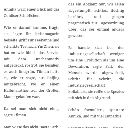
das ein Abglanz nur, wir seien
Annika warf einen Blick auf das
abgestumpft, achtlos, flüchtig
Gohliser Schlößchen.
berührt, und gingen
pragmatisch zur Tagesordnung
Wie er darauf komme, fragte
über, das sei einmal anders
sie, legte ihr Reisemagazin
gewesen.
beiseite, griff zur Teekanne und
schenkte Tee nach, Yin Zhen, sie
Es handle sich bei der
hatten wie üblich das Service
Industriegesellschaft weniger
mit dem Drachenmotiv
um eine Evolution als um eine
aufgedeckt, rostrot, sie besaßen
Devolution, sagte Farb, der
es auch lindgrün, Tilman hatte
Mensch werde abgewickelt,
es, wie er sagte, aus Beijing
Schritt für Schritt, die
mitgebracht, wo er einen
Industriegesellschaft
Halbmarathon auf der Großen
kollabiere, sie reiße die Spezies
Mauer gelaufen war.
mit sich in den Abgrund.
Da sei man sich nicht einig,
Schön formuliert, spottete
sagte Tilman.
Annika, und mit viel Empathie.
Man wisse das nicht, sagte Farb.
Sonnenaufgang, sagte Tilman,