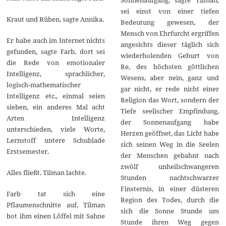
sei einst von einer tiefen
Kraut und Rüben, sagte Annika.
Bedeutung gewesen, der
Mensch von Ehrfurcht ergriffen
Er habe auch im Internet nichts
angesichts dieser täglich sich
gefunden, sagte Farb, dort sei
wiederholenden Geburt von
die Rede von emotionaler
Re, des höchsten göttlichen
Intelligenz, sprachlicher,
Wesens, aber nein, ganz und
logisch-mathematischer
gar nicht, er rede nicht einer
Intelligenz etc., einmal seien
Religion das Wort, sondern der
sieben, ein anderes Mal acht
Tiefe seelischer Empfindung,
Arten Intelligenz
der Sonnenaufgang habe
unterschieden, viele Worte,
Herzen geöffnet, das Licht habe
Lernstoff untere Schublade
sich seinen Weg in die Seelen
Erstsemester.
der Menschen gebahnt nach
zwölf unheilschwangeren
Alles fließt. Tilman lachte.
Stunden nachtschwarzer
Finsternis, in einer düsteren
Farb tat sich eine
Region des Todes, durch die
Pflaumenschnitte auf, Tilman
sich die Sonne Stunde um
bot ihm einen Löffel mit Sahne
Stunde ihren Weg gegen