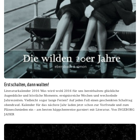
Erst schalten, dann walten!
Literaturkalender 2016 Was wird wohl 2016 für uns bereithalten: glückliche
Augenblicke und köstliche Momente, ereignisreiche Wochen und wechselnde
Jahreszeiten. Vielleicht sogar lange Ferien? Auf jeden Fall einen geschenkten Schalttag
obendrauf. Kalender für das nächste Jahr laden jetzt schon zur Vorfreude und zum
Pläneschmieden ein – am besten häppchenweise garniert mit Literatur. Von INGEBORG
JAISER