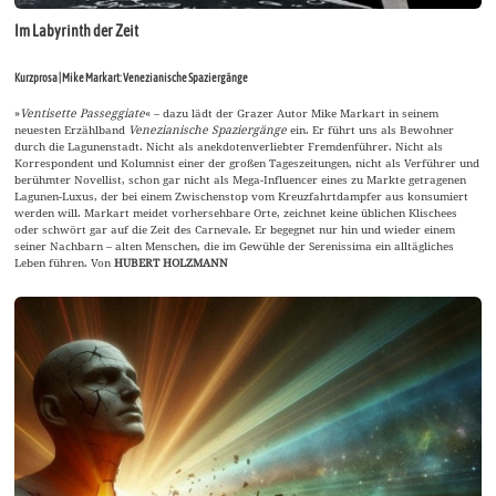
Im Labyrinth der Zeit
Kurzprosa | Mike Markart: Venezianische Spaziergänge
»
Ventisette Passeggiate
« – dazu lädt der Grazer Autor Mike Markart in seinem
neuesten Erzählband
Venezianische Spaziergänge
ein. Er führt uns als Bewohner
durch die Lagunenstadt. Nicht als anekdotenverliebter Fremdenführer. Nicht als
Korrespondent und Kolumnist einer der großen Tageszeitungen, nicht als Verführer und
berühmter Novellist, schon gar nicht als Mega-Influencer eines zu Markte getragenen
Lagunen-Luxus, der bei einem Zwischenstop vom Kreuzfahrtdampfer aus konsumiert
werden will. Markart meidet vorhersehbare Orte, zeichnet keine üblichen Klischees
oder schwört gar auf die Zeit des Carnevale. Er begegnet nur hin und wieder einem
seiner Nachbarn – alten Menschen, die im Gewühle der Serenissima ein alltägliches
Leben führen. Von
HUBERT HOLZMANN