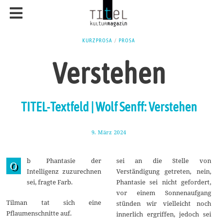
KURZPROSA
/
PROSA
Verstehen
TITEL-Textfeld | Wolf Senff: Verstehen
9. März 2024
2
1
.
M
b Phantasie der
sei an die Stelle von
ä
O
r
Intelligenz zuzurechnen
Verständigung getreten, nein,
z
sei, fragte Farb.
Phantasie sei nicht gefordert,
2
0
vor einem Sonnenaufgang
2
Tilman tat sich eine
stünden wir vielleicht noch
4
Pflaumenschnitte auf.
innerlich ergriffen, jedoch sei