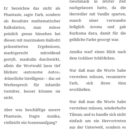
Geschmack in letzter Zeit
nachgelassen hatte, da die
Er bezeichne das nicht als
Hersteller mit Vanille sparten,
Phantasie, sagte Farb, sondern
manch einer verwandte
als Resultate mathematischer
lediglich Aroma und gab
Kalkulation, man müsse
Kurkuma dazu, damit für die
peinlich genau hinsehen bei
gelbliche Farbe gesorgt war.
diesen mit maximalem Hallodri
präsentierten Ergebnissen,
Annika warf einen Blick nach
marktgerecht mitreißend
dem Gohliser Schlößchen.
gestylt, maskulin durchwirkt,
allein die Wortwahl lasse tief
Nur daß man die Worte habe
blicken: ›autonome Autos‹,
verstehen müssen, resumierte
›künstliche Intelligenz‹ – das sei
Farb, sich ihren Sinn
Werbesprech für infantile
erschließen.
Gemüter, besser können sie
nicht.
Nur daß man die Worte habe
verstehen müssen, wiederholte
Aber was beschäftige unsere
Tilman, und es handle sich nicht
Phantasie, fragte Annika,
einfach um ein Hervortreten
vielleicht ein Sonnenaufgang?
aus der Unterwelt, sondern es