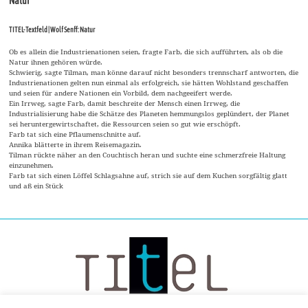
Natur
TITEL-Textfeld | Wolf Senff: Natur
Ob es allein die Industrienationen seien, fragte Farb, die sich aufführten, als ob die
Natur ihnen gehören würde.
Schwierig, sagte Tilman, man könne darauf nicht besonders trennscharf antworten, die
Industrienationen gelten nun einmal als erfolgreich, sie hätten Wohlstand geschaffen
und seien für andere Nationen ein Vorbild, dem nachgeeifert werde.
Ein Irrweg, sagte Farb, damit beschreite der Mensch einen Irrweg, die
Industrialisierung habe die Schätze des Planeten hemmungslos geplündert, der Planet
sei heruntergewirtschaftet, die Ressourcen seien so gut wie erschöpft.
Farb tat sich eine Pflaumenschnitte auf.
Annika blätterte in ihrem Reisemagazin.
Tilman rückte näher an den Couchtisch heran und suchte eine schmerzfreie Haltung
einzunehmen.
Farb tat sich einen Löffel Schlagsahne auf, strich sie auf dem Kuchen sorgfältig glatt
und aß ein Stück