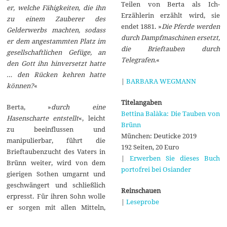
Teilen von Berta als Ich-
er, welche Fähigkeiten, die ihn
Erzählerin erzählt wird, sie
zu einem Zauberer des
endet 1881. »
Die Pferde werden
Gelderwerbs machten, sodass
durch Dampfmaschinen ersetzt,
er dem angestammten Platz im
die Brieftauben durch
gesellschaftlichen Gefüge, an
Telegrafen.
«
den Gott ihn hinversetzt hatte
… den Rücken kehren hatte
|
BARBARA WEGMANN
können?
«
Titelangaben
Berta, »
durch eine
Bettina Balàka: Die Tauben von
Hasenscharte entstellt
«, leicht
Brünn
zu beeinflussen und
München: Deuticke 2019
manipulierbar, führt die
192 Seiten, 20 Euro
Brieftaubenzucht des Vaters in
|
Erwerben Sie dieses Buch
Brünn weiter, wird von dem
portofrei bei Osiander
gierigen Sothen umgarnt und
geschwängert und schließlich
Reinschauen
erpresst. Für ihren Sohn wolle
|
Leseprobe
er sorgen mit allen Mitteln,