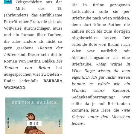
Zeitgeschichte aus der
Die in Brünn gezogenen
0
Mitte des 19.
2
Lottozahlen solle sie per
0
Jahrhunderts, das einfühlsame
Brieftaube nach Wien schicken,
Porträt einer Frau, die sich als
denn dort könne Sothen die
Vollwaise durchschlagen muss
Zahlen noch bis zum dortigen
und ein Roman über Tauben,
Abgabeschluss setzen. Der
die alles andere als nicht so
reitende Bote von Brünn nach
gern gesehene »
Ratten der
Wien war natürlich mit
Lüfte
« sind. Dieser sehr dichte
Abstand langsamer als eine
Roman von Bettina Baláka
Die
Brieftaube. »
Man würde in
Tauben von Brünn
hat
Wien Dinge wissen, die man
ausgesprochen viel zu bieten –
eigentlich ich gar nicht wissen
findet jedenfalls
BARBARA
konnte, es würde wie ein
WEGMANN
.
Wunder sein.
« Zauberei,
Gedankenübertragung? Wer
sollte da je auf Brieftauben
kommen, jene Tiere, die »
wie
Geister unter den Menschen
leben
«.