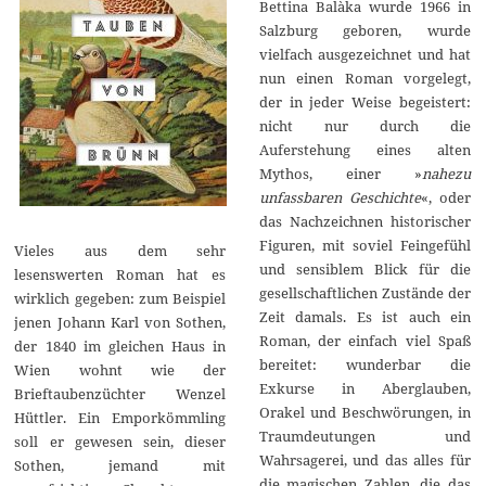
Bettina Balàka wurde 1966 in
Salzburg geboren, wurde
vielfach ausgezeichnet und hat
nun einen Roman vorgelegt,
der in jeder Weise begeistert:
nicht nur durch die
Auferstehung eines alten
Mythos, einer »
nahezu
unfassbaren Geschichte
«, oder
das Nachzeichnen historischer
Figuren, mit soviel Feingefühl
Vieles aus dem sehr
und sensiblem Blick für die
lesenswerten Roman hat es
gesellschaftlichen Zustände der
wirklich gegeben: zum Beispiel
Zeit damals. Es ist auch ein
jenen Johann Karl von Sothen,
Roman, der einfach viel Spaß
der 1840 im gleichen Haus in
bereitet: wunderbar die
Wien wohnt wie der
Exkurse in Aberglauben,
Brieftaubenzüchter Wenzel
Orakel und Beschwörungen, in
Hüttler. Ein Emporkömmling
Traumdeutungen und
soll er gewesen sein, dieser
Wahrsagerei, und das alles für
Sothen, jemand mit
die magischen Zahlen, die das