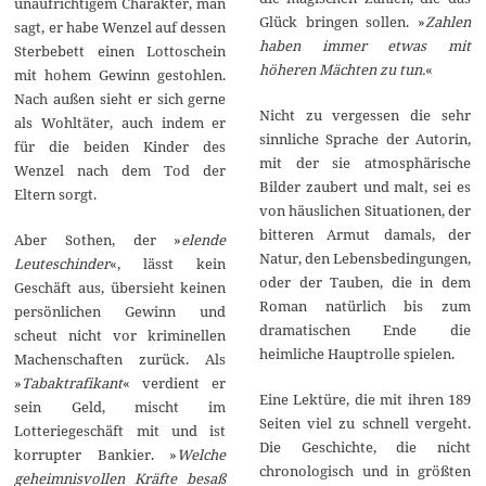
unaufrichtigem Charakter, man
Glück bringen sollen. »
Zahlen
sagt, er habe Wenzel auf dessen
haben immer etwas mit
Sterbebett einen Lottoschein
höheren Mächten zu tun.
«
mit hohem Gewinn gestohlen.
Nach außen sieht er sich gerne
Nicht zu vergessen die sehr
als Wohltäter, auch indem er
sinnliche Sprache der Autorin,
für die beiden Kinder des
mit der sie atmosphärische
Wenzel nach dem Tod der
Bilder zaubert und malt, sei es
Eltern sorgt.
von häuslichen Situationen, der
bitteren Armut damals, der
Aber Sothen, der »
elende
Natur, den Lebensbedingungen,
Leuteschinder
«, lässt kein
oder der Tauben, die in dem
Geschäft aus, übersieht keinen
Roman natürlich bis zum
persönlichen Gewinn und
dramatischen Ende die
scheut nicht vor kriminellen
heimliche Hauptrolle spielen.
Machenschaften zurück. Als
»
Tabaktrafikant
« verdient er
Eine Lektüre, die mit ihren 189
sein Geld, mischt im
Seiten viel zu schnell vergeht.
Lotteriegeschäft mit und ist
Die Geschichte, die nicht
korrupter Bankier. »
Welche
chronologisch und in größten
geheimnisvollen Kräfte besaß