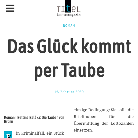
ROMAN
Das Glück kommt
per Taube
16. Februar 2020
2
1
.
F
einzige Bedingung: Sie solle die
e
b
Brieftauben für die
Roman | Bettina Balàka: Die Tauben von
r
Brünn
Übermittlung der Lottozahlen
u
a
einsetzen.
in Kriminalfall, ein Stück
r
E
2