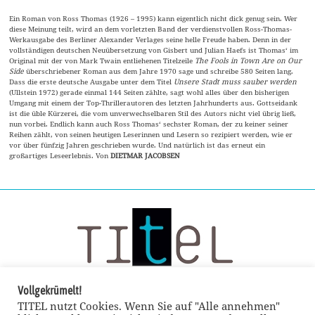
Ein Roman von Ross Thomas (1926 – 1995) kann eigentlich nicht dick genug sein. Wer
diese Meinung teilt, wird an dem vorletzten Band der verdienstvollen Ross-Thomas-
Werkausgabe des Berliner Alexander Verlages seine helle Freude haben. Denn in der
vollständigen deutschen Neuübersetzung von Gisbert und Julian Haefs ist Thomas‘ im
Original mit der von Mark Twain entliehenen Titelzeile
The Fools in Town Are on Our
Side
überschriebener Roman aus dem Jahre 1970 sage und schreibe 580 Seiten lang.
Dass die erste deutsche Ausgabe unter dem Titel
Unsere Stadt muss sauber werden
(Ullstein 1972) gerade einmal 144 Seiten zählte, sagt wohl alles über den bisherigen
Umgang mit einem der Top-Thrillerautoren des letzten Jahrhunderts aus. Gottseidank
ist die üble Kürzerei, die vom unverwechselbaren Stil des Autors nicht viel übrig ließ,
nun vorbei. Endlich kann auch Ross Thomas‘ sechster Roman, der zu keiner seiner
Reihen zählt, von seinen heutigen Leserinnen und Lesern so rezipiert werden, wie er
vor über fünfzig Jahren geschrieben wurde. Und natürlich ist das erneut ein
großartiges Leseerlebnis. Von
DIETMAR JACOBSEN
Vollgekrümelt!
TITEL nutzt Cookies. Wenn Sie auf "Alle annehmen"