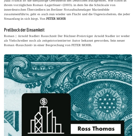
Julia Franck ist die diesjährige Gewinnerin des Deutschen Buchpreises. Wie schon in
ihrem vorzüglichen Roman ›Lagerfeuer‹ (2003), in dem Sie die Schicksale von
innerdeutschen Übersiedlern im Berliner Notaufnahmelager Marienfelde
zusammenführte, geht es auch nun wieder um Flucht und die Ungewissheiten, die jeder
Neuanfang in sich birgt. Von
PETER MOHR
Prellbock der Einsamkeit
Roman | Arnold Stadler: Rauschzeit Der Büchner-Preisträger Arnold Stadler ist weder
als Vielschreiber noch als zeitgeistorientierter Autor bekannt geworden. Sein neuer
Roman ›Rauschzeit‹ in einer Besprechung von PETER MOHR.