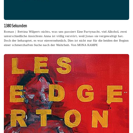
1380 Sekunden
Roman | Bettina Wilpert: nichts, was uns passiert Eine Partynacht, viel Alkohol, zwei
unterschiedliche Ansichten: Anna ist völlig verstört, weil Jonas sie vergewaltigt hat.
Doch der behauptet, es war einvernehmlich. Dies ist nicht nur für die beiden der Beginn
einer schmerzhaften Suche nach der Wahrheit. Von MONA KAMPE