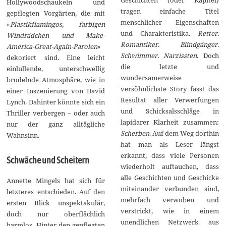
Hollywoodschaukeln und
tragen einfache Titel
gepflegten Vorgärten, die mit
menschlicher Eigenschaften
»
Plastikflamingos, farbigen
und Charakteristika.
Retter.
Windrädchen und Make-
Romantiker. Blindgänger.
America-Great-Again-Parolen
«
Schwimmer. Narzissten
. Doch
dekoriert sind. Eine leicht
die letzte und
einlullende, unterschwellig
wundersamerweise
brodelnde Atmosphäre, wie in
versöhnlichste Story fasst das
einer Inszenierung von David
Resultat aller Verwerfungen
Lynch. Dahinter könnte sich ein
und Schicksalsschläge in
Thriller verbergen – oder auch
lapidarer Klarheit zusammen:
nur der ganz alltägliche
Scherben
. Auf dem Weg dorthin
Wahnsinn.
hat man als Leser längst
erkannt, dass viele Personen
Schwäche und Scheitern
wiederholt auftauchen, dass
alle Geschichten und Geschicke
Annette Mingels hat sich für
miteinander verbunden sind,
letzteres entschieden. Auf den
mehrfach verwoben und
ersten Blick unspektakulär,
verstrickt, wie in einem
doch nur oberflächlich
unendlichen Netzwerk aus
harmlos. Hinter den gepflegten