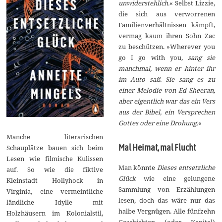
unwiderstehlich.
« Selbst Lizzie,
die sich aus verworrenen
Familienverhältnissen kämpft,
vermag kaum ihren Sohn Zac
zu beschützen. »Wherever you
go I go with you
, sang sie
manchmal, wenn er hinter ihr
im Auto saß. Sie sang es zu
einer Melodie von Ed Sheeran,
aber eigentlich war das ein Vers
aus der Bibel, ein Versprechen
Gottes oder eine Drohung.
«
Manche literarischen
Mal Heimat, mal Flucht
Schauplätze bauen sich beim
Lesen wie filmische Kulissen
Man könnte
Dieses entsetzliche
auf. So wie die fiktive
Glück
wie eine gelungene
Kleinstadt Hollyhock in
Sammlung von Erzählungen
Virginia, eine vermeintliche
lesen, doch das wäre nur das
ländliche Idylle mit
halbe Vergnügen. Alle fünfzehn
Holzhäusern im Kolonialstil,
Geschichten (oder Kapitel)