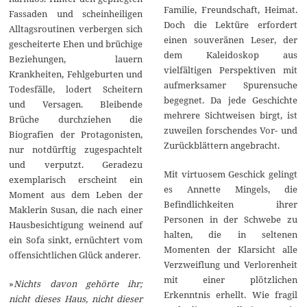
Familie, Freundschaft, Heimat.
Fassaden und scheinheiligen
Doch die Lektüre erfordert
Alltagsroutinen verbergen sich
einen souveränen Leser, der
gescheiterte Ehen und brüchige
dem Kaleidoskop aus
Beziehungen, lauern
vielfältigen Perspektiven mit
Krankheiten, Fehlgeburten und
aufmerksamer Spurensuche
Todesfälle, lodert Scheitern
begegnet. Da jede Geschichte
und Versagen. Bleibende
mehrere Sichtweisen birgt, ist
Brüche durchziehen die
zuweilen forschendes Vor- und
Biografien der Protagonisten,
Zurückblättern angebracht.
nur notdürftig zugespachtelt
und verputzt. Geradezu
Mit virtuosem Geschick gelingt
exemplarisch erscheint ein
es Annette Mingels, die
Moment aus dem Leben der
Befindlichkeiten ihrer
Maklerin Susan, die nach einer
Personen in der Schwebe zu
Hausbesichtigung weinend auf
halten, die in seltenen
ein Sofa sinkt, ernüchtert vom
Momenten der Klarsicht alle
offensichtlichen Glück anderer.
Verzweiflung und Verlorenheit
mit einer plötzlichen
»
Nichts davon gehörte ihr;
Erkenntnis erhellt. Wie fragil
nicht dieses Haus, nicht dieser