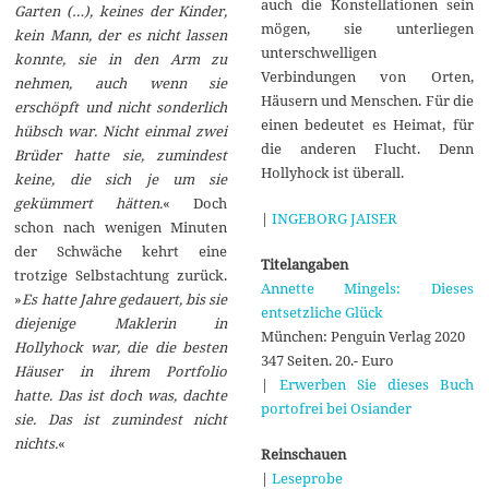
auch die Konstellationen sein
Garten (…), keines der Kinder,
mögen, sie unterliegen
kein Mann, der es nicht lassen
unterschwelligen
konnte, sie in den Arm zu
Verbindungen von Orten,
nehmen, auch wenn sie
Häusern und Menschen. Für die
erschöpft und nicht sonderlich
einen bedeutet es Heimat, für
hübsch war. Nicht einmal zwei
die anderen Flucht. Denn
Brüder hatte sie, zumindest
Hollyhock ist überall.
keine, die sich je um sie
gekümmert hätten.
« Doch
|
INGEBORG JAISER
schon nach wenigen Minuten
der Schwäche kehrt eine
Titelangaben
trotzige Selbstachtung zurück.
Annette Mingels: Dieses
»
Es hatte Jahre gedauert, bis sie
entsetzliche Glück
diejenige Maklerin in
München: Penguin Verlag 2020
Hollyhock war, die die besten
347 Seiten. 20.- Euro
Häuser in ihrem Portfolio
|
Erwerben Sie dieses Buch
hatte. Das ist doch was, dachte
portofrei bei Osiander
sie. Das ist zumindest nicht
nichts.
«
Reinschauen
|
Leseprobe