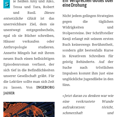
Ein Versprechen Gottes oder
ie heißen Amy und Aiko,
a
S
eine Drohung
n
Tessa und Tara, Robert
u
und Basil.
Dieses
a
Nicht jedem gelingen Strategien
r
entsetzliche Glück
ist das
gegen die täglichen
2
unerreichbare Ziel, dem sie
0
Widrigkeiten und
2
unentwegt entgegenhecheln,
Stolpersteine. Der Schriftsteller
1
egal ob sie Bücher schreiben,
Kenji erlangt mit seinem ersten
Häuser verkaufen oder
Buch keineswegs Berühmtheit,
Anthropologie studieren.
sondern gibt bestenfalls Kurse
Annette Mingels hat mit ihrem
in Kreativem Schreiben für
neuen Buch einen hellsichtigen
geistig Behinderte. Auf der
Episodenroman verfasst, der
Suche nach tröstlichen
sich tief in die Befindlichkeiten
Impulsen kommt ihm just eine
unserer Gesellschaft gräbt. Für
unglückliche Jugendliebe in den
die Lektüre sollte man sich Zeit
Sinn.
zu lassen. Von
INGEBORG
JAISER
»
Jetzt daran zu denken war wie
eine verkrustete Wunde
aufzukratzen: töricht,
schmerzhaft und