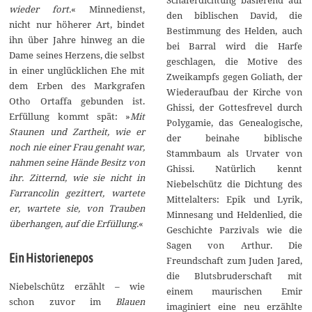
wieder fort.
« Minnedienst,
den biblischen David, die
nicht nur höherer Art, bindet
Bestimmung des Helden, auch
ihn über Jahre hinweg an die
bei Barral wird die Harfe
Dame seines Herzens, die selbst
geschlagen, die Motive des
in einer unglücklichen Ehe mit
Zweikampfs gegen Goliath, der
dem Erben des Markgrafen
Wiederaufbau der Kirche von
Otho Ortaffa gebunden ist.
Ghissi, der Gottesfrevel durch
Erfüllung kommt spät: »
Mit
Polygamie, das Genealogische,
Staunen und Zartheit, wie er
der beinahe biblische
noch nie einer Frau genaht war,
Stammbaum als Urvater von
nahmen seine Hände Besitz von
Ghissi. Natürlich kennt
ihr. Zitternd, wie sie nicht in
Niebelschütz die Dichtung des
Farrancolin gezittert, wartete
Mittelalters: Epik und Lyrik,
er, wartete sie, von Trauben
Minnesang und Heldenlied, die
überhangen, auf die Erfüllung.
«
Geschichte Parzivals wie die
Sagen von Arthur. Die
Ein Historienepos
Freundschaft zum Juden Jared,
die Blutsbruderschaft mit
Niebelschütz erzählt – wie
einem maurischen Emir
schon zuvor im
Blauen
imaginiert eine neu erzählte