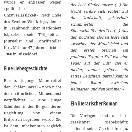
wurde er entlassen wegen
der Bach fließen müsse. (…) Die
»politischer
Nacht senkte sich violett auf
Unzuverlässigkeit«. Nach Ende
die Grafschaft, geisterhaft
des Zweiten Weltkriegs, den er
schimmerten die
in Frankreich über stationiert
Silberschleifen des Tec. (…) Aus
ist, setzt er seine Tätigkeit als
den höchsten Höhen löste sich
Journalist und Schriftsteller
zwischen der Mondsichel und
fort. Mit nur 47 Jahren stirbt er
den ersten Sternen ein
1960 in Düsseldorf.
goldener Tropfen. Still wie eine
Feder auf der Luft, fiel er
Eine Liebesgeschichte
nieder, immer größer, ein
sattes Leuchten. Barral kannte
Bereits als junger Mann rettet
jeden Baum zwischen
der Schäfer Barral – noch nicht
Kelmarien und den Strömen.
«
dem ritterlichen Minnedienst
verpflichtet – eine junge
Ein literarischer Roman
Schönheit in den Bergen, deren
Begleitung von einem
Die Vorlagen sind unscharf
Erdrutsch begraben wurde. Sie
gezeichnet. Niebelschütz
ist dem Unbekannten sogleich
erfindet seine Geschichte neu.