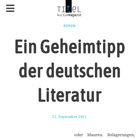
ROMAN
Ein Geheimtipp
der deutschen
Literatur
12. September 2011
5
.
D
e
oder Mauren. Belagerungen,
z