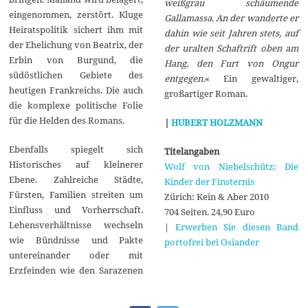
weißgrau schäumende
eingenommen, zerstört. Kluge
Gallamassa. An der wanderte er
Heiratspolitik sichert ihm mit
dahin wie seit Jahren stets, auf
der Ehelichung von Beatrix, der
der uralten Schaftrift oben am
Erbin von Burgund, die
Hang, den Furt von Ongur
südöstlichen Gebiete des
entgegen.
« Ein gewaltiger,
heutigen Frankreichs. Die auch
großartiger Roman.
die komplexe politische Folie
für die Helden des Romans.
|
HUBERT HOLZMANN
Ebenfalls spiegelt sich
Titelangaben
Historisches auf kleinerer
Wolf von Niebelschütz: Die
Ebene. Zahlreiche Städte,
Kinder der Finsternis
Fürsten, Familien streiten um
Zürich: Kein & Aber 2010
Einfluss und Vorherrschaft.
704 Seiten. 24,90 Euro
Lehensverhältnisse wechseln
|
Erwerben Sie diesen Band
wie Bündnisse und Pakte
portofrei bei Osiander
untereinander oder mit
Erzfeinden wie den Sarazenen