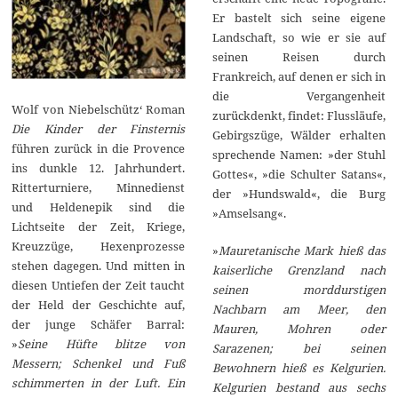
Er bastelt sich seine eigene
Landschaft, so wie er sie auf
seinen Reisen durch
Frankreich, auf denen er sich in
die Vergangenheit
Wolf von Niebelschütz‘ Roman
zurückdenkt, findet: Flussläufe,
Die Kinder der Finsternis
Gebirgszüge, Wälder erhalten
führen zurück in die Provence
sprechende Namen: »der Stuhl
ins dunkle 12. Jahrhundert.
Gottes«, »die Schulter Satans«,
Ritterturniere, Minnedienst
der »Hundswald«, die Burg
und Heldenepik sind die
»Amselsang«.
Lichtseite der Zeit, Kriege,
Kreuzzüge, Hexenprozesse
»
Mauretanische Mark hieß das
stehen dagegen. Und mitten in
kaiserliche Grenzland nach
diesen Untiefen der Zeit taucht
seinen morddurstigen
der Held der Geschichte auf,
Nachbarn am Meer, den
der junge Schäfer Barral:
Mauren, Mohren oder
»
Seine Hüfte blitze von
Sarazenen; bei seinen
Messern; Schenkel und Fuß
Bewohnern hieß es Kelgurien.
schimmerten in der Luft. Ein
Kelgurien bestand aus sechs