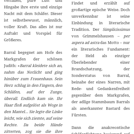
verfallen, pure Lust und
Findet und erzählt auf
Hingabe ihre erste und einzige
großartige epische Weise. Doch
Nacht mit dem Schäfer. Dieser
unverkennbar ist seine
ist selbstbewusst, männlich,
Einbindung in literarische
voller Kraft. Das alles ist nur
Tradition. Der
Simplicissimus
Auftakt und Vorspiel für
von Grimmelshausen –
per
Größeres.
aspera ad astra
das Motto – nur
ein literarisches Fundament:
Barral begegnet am Hofe des
der Held als einziger
Markgrafen der schönen
Überlebender einer
Judith: »
Barral kleidete sich an,
Brandschatzung, der
nahm das Notlicht und ging
Sonderstatus von Barral,
hinüber zum Frauenhaus. Sein
beinahe der eines Narren, mit
Herz schlug in den Fingern, den
Rede- und Gedankenfreiheit
Schläfen, auf der Zunge,
gegenüber dem Markgrafen,
überall. Endlich kam sie. Ihr
der adlige Stammbaum Barrals
Haar floß aufgelöst als Woge in
als anerkannter Bastard des
den Mantel… Sie legte die Linke
Fürsten.
leicht, wie sich ziemte, auf seine
Rechte. Da beide Hände
Dann die anakreontische
zitterten, zog sie die ihre
Schäferdichtung basierend auf