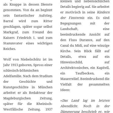
kleinen und nebensächlichen
als Knappe in dessen Dienste
Details begierig auf. Sie arbeitet
genommen. Von da an beginnt
er motivisch in seine
Kindern
sein fantastischer Aufstieg.
der Finsternis
ein. Es sind
Barral wird zum Ritter
Begegnungen mit der
geschlagen, später sogar selbst
Landschaft, eine
Markgraf, zum Freund des
beeindruckende Ansicht auf
Kaisers Friedrich I. und zum
den Fluss Durance, auf den
Stammvater eines wichtigen
Canal du Midi, auf eine winzige
Reiches.
Kirche. Sein Blick fällt auf
Details, etwa auf ein
Wolf von Niebelschütz ist im
Hinweisschild, auf
Jahr 1913 geboren, Spross einer
Architektonisches, ein Kapitell,
schlesisch-böhmischen
ein Taufbecken, ein
Adelfamilie. Nach dem Studium
Mauerrelief. Beeindruckend die
der Geschichte und
Vielfalt der gesammelten
Kunstgeschichte in München
Ideen:
arbeitet er als Redakteur der
Magdeburgischen Zeitung,
»
Das Land lag im letzten
später für die Rheinisch-
Abendlicht. Noch in der
Westfälische Zeitung. 1937
Dämmerung beschrieb er, wie