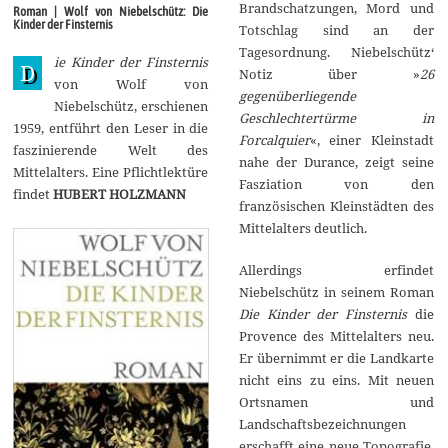
e
Brandschatzungen, Mord und
Roman | Wolf von Niebelschütz: Die
m
Kinder der Finsternis
Totschlag sind an der
b
e
Tagesordnung. Niebelschütz‘
ie Kinder der Finsternis
r
D
Notiz über »
26
2
von Wolf von
0
gegenüberliegende
Niebelschütz, erschienen
1
Geschlechtertürme in
8
1959, entführt den Leser in die
Forcalquier
«, einer Kleinstadt
faszinierende Welt des
nahe der Durance, zeigt seine
Mittelalters. Eine Pflichtlektüre
Fasziation von den
findet
HUBERT HOLZMANN
französischen Kleinstädten des
Mittelalters deutlich.
Allerdings erfindet
Niebelschütz in seinem Roman
Die Kinder der Finsternis
die
Provence des Mittelalters neu.
Er übernimmt er die Landkarte
nicht eins zu eins. Mit neuen
Ortsnamen und
Landschaftsbezeichnungen
erschafft eine neue Topografie.