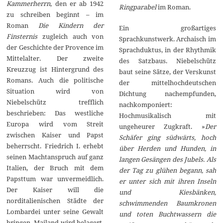
Kammerherrn
, den er ab 1942
Ringparabel
im Roman.
zu schreiben beginnt – im
Roman
Die Kindern der
Ein großartiges
Finsternis
zugleich auch von
Sprachkunstwerk. Archaisch im
der Geschichte der Provence im
Sprachduktus, in der Rhythmik
Mittelalter. Der zweite
des Satzbaus. Niebelschütz
Kreuzzug ist Hintergrund des
baut seine Sätze, der Verskunst
Romans. Auch die politische
der mittelhochdeutschen
Situation wird von
Dichtung nachempfunden,
Niebelschütz trefflich
nachkomponiert:
beschrieben: Das westliche
Hochmusikalisch mit
Europa wird vom Streit
ungeheurer Zugkraft. »
Der
zwischen Kaiser und Papst
Schäfer ging südwärts, hoch
beherrscht. Friedrich I. erhebt
über Herden und Hunden, in
seinen Machtanspruch auf ganz
langen Gesängen des Jubels. Als
Italien, der Bruch mit dem
der Tag zu glühen begann, sah
Papsttum war unvermeidlich.
er unter sich mit ihren Inseln
Der Kaiser will die
und Kiesbänken,
norditalienischen Städte der
schwimmenden Baumkronen
Lombardei unter seine Gewalt
und toten Buchtwassern die
bringen. Mailand wird belagert,