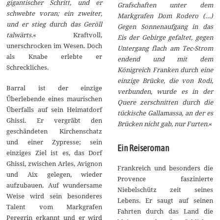
gigantischer Schritt, und er
Grafschaften unter dem
schwebte voran; ein zweiter,
Markgrafen Dom Rodero (…)
und er stieg durch das Geröll
Gegen Sonnenaufgang in das
talwärts.
« Kraftvoll,
Eis der Gebirge gefaltet, gegen
unerschrocken im Wesen. Doch
Untergang flach am Tec-Strom
als Knabe erlebte er
endend und mit dem
Schreckliches.
Königreich Franken durch eine
einzige Brücke, die von Rodi,
Barral ist der einzige
verbunden, wurde es in der
Überlebende eines maurischen
Quere zerschnitten durch die
Überfalls auf sein Heimatdorf
tückische Gallamassa, an der es
Ghissi. Er vergräbt den
Brücken nicht gab, nur Furten.
«
geschändeten Kirchenschatz
und einer Zypresse; sein
Ein Reiseroman
einziges Ziel ist es, das Dorf
Ghissi, zwischen Arles, Avignon
Frankreich und besonders die
und Aix gelegen, wieder
Provence faszinierte
aufzubauen. Auf wundersame
Niebelschütz zeit seines
Weise wird sein besonderes
Lebens. Er saugt auf seinen
Talent vom Markgrafen
Fahrten durch das Land die
Peregrin erkannt und er wird