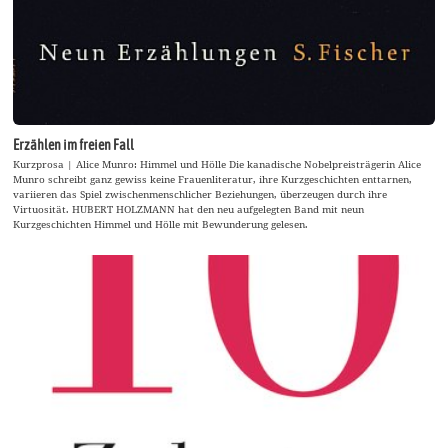
Erzählen im freien Fall
Kurzprosa | Alice Munro: Himmel und Hölle Die kanadische Nobelpreisträgerin Alice
Munro schreibt ganz gewiss keine Frauenliteratur, ihre Kurzgeschichten enttarnen,
variieren das Spiel zwischenmenschlicher Beziehungen, überzeugen durch ihre
Virtuosität. HUBERT HOLZMANN hat den neu aufgelegten Band mit neun
Kurzgeschichten Himmel und Hölle mit Bewunderung gelesen.