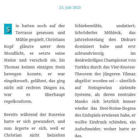
23. Juli 2023
3
0
.
J
ie hatten noch auf der
Schiebemühle, undatiert;
u
S
l
Terrasse gesessen und
Schröderles Mühleck, das
i
Mühle gespielt, Christians
jahrzehntelang den Diskurs
2
0
Kopf glänzte unter dem
dominiert habe und erst
2
Mondlicht, er setzte seine
achtundvierzig im
3
Steine und verschob sie, bis
denkwürdigen Championat von
Thomas keinen einzigen Stein
Turkku durch das Vier-Knoten-
bewegen konnte, er war
Theorem des jüngeren Yilmaz
eingekesselt, gelähmt, das ging
abgelöst worden sei – sämtlich
nicht mit rechten Dingen zu,
auf Steingewinn zielende
war es überhaupt
Systeme, als deren zentrales
regelkonform.
Manko sich letztlich immer
wieder das Drei-Steine-Dogma
Bereits während der Busreise
des Endspiels erwiesen habe, er
hatte er sich gewundert, und
wollte Eindruck schinden, ein
nun ärgerte er sich, weil er
Aufschneider, woher hatte er
Christian nicht beizeiten
das.