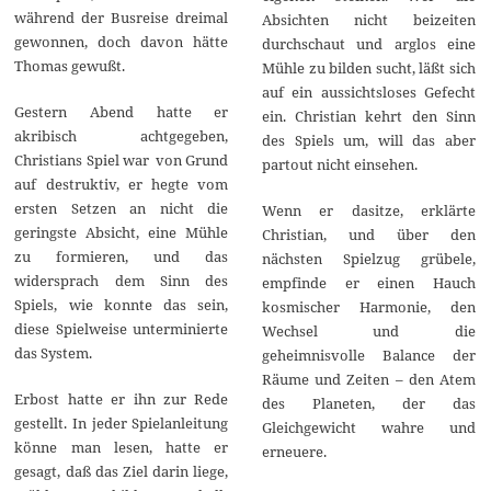
während der Busreise dreimal
Absichten nicht beizeiten
gewonnen, doch davon hätte
durchschaut und arglos eine
Thomas gewußt.
Mühle zu bilden sucht, läßt sich
auf ein aussichtsloses Gefecht
Gestern Abend hatte er
ein. Christian kehrt den Sinn
akribisch achtgegeben,
des Spiels um, will das aber
Christians Spiel war von Grund
partout nicht einsehen.
auf destruktiv, er hegte vom
ersten Setzen an nicht die
Wenn er dasitze, erklärte
geringste Absicht, eine Mühle
Christian, und über den
zu formieren, und das
nächsten Spielzug grübele,
widersprach dem Sinn des
empfinde er einen Hauch
Spiels, wie konnte das sein,
kosmischer Harmonie, den
diese Spielweise unterminierte
Wechsel und die
das System.
geheimnisvolle Balance der
Räume und Zeiten – den Atem
Erbost hatte er ihn zur Rede
des Planeten, der das
gestellt. In jeder Spielanleitung
Gleichgewicht wahre und
könne man lesen, hatte er
erneuere.
gesagt, daß das Ziel darin liege,