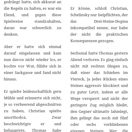
gedrängt hatte, sich akkurat an
die Regeln zu halten, es war ein
Er könne, schloß Christian,
Elend, und gegen diese
Schelinsky nur beipflichten, der
Spielweise standzuhalten,
das Drei-Steine-Dogma
daran war schwerlich zu
inkompatibel nenne, nur habe
denken.
der nicht die praktischen
Konsequenzen gezogen.
Aber er hatte sich einmal
darauf eingelassen und kam
Sechsmal hatte Thomas gestern
nun davon nicht wieder los, er
Abend verloren. Es ging einfach
kochte vor Wut, fühlte sich in
nicht mit rechten Dingen zu,
einer Sackgasse und fand nicht
daß einer das Schieben im
hinaus.
Viereck, ja jedes Rücken eines
Steines aggressiv blockiert und
Er spielte leidenschaftlich gern
zu guter Letzt, indem er alle
Mühle und erinnerte sich nicht,
Wege versperrt und nicht der
je so verheerend abgeschnitten
geringste Zug möglich bleibt,
zu haben, Christian spielte
den Gegner ultimativ lahmlegt,
unorthodox. Zwar
ihm gelingt das noch mit fünf
beschwichtigte er und
oder sechs verbliebenen
behauptete, Thomas habe
eigenen Steinen. Wer die