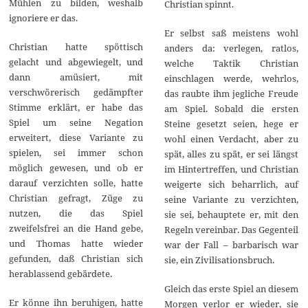
Mühlen zu bilden, weshalb
Christian spinnt.
ignoriere er das.
Er selbst saß meistens wohl
Christian hatte spöttisch
anders da: verlegen, ratlos,
gelacht und abgewiegelt, und
welche Taktik Christian
dann amüsiert, mit
einschlagen werde, wehrlos,
verschwörerisch gedämpfter
das raubte ihm jegliche Freude
Stimme erklärt, er habe das
am Spiel. Sobald die ersten
Spiel um seine Negation
Steine gesetzt seien, hege er
erweitert, diese Variante zu
wohl einen Verdacht, aber zu
spielen, sei immer schon
spät, alles zu spät, er sei längst
möglich gewesen, und ob er
im Hintertreffen, und Christian
darauf verzichten solle, hatte
weigerte sich beharrlich, auf
Christian gefragt, Züge zu
seine Variante zu verzichten,
nutzen, die das Spiel
sie sei, behauptete er, mit den
zweifelsfrei an die Hand gebe,
Regeln vereinbar. Das Gegenteil
und Thomas hatte wieder
war der Fall – barbarisch war
gefunden, daß Christian sich
sie, ein Zivilisationsbruch.
herablassend gebärdete.
Gleich das erste Spiel an diesem
Er könne ihn beruhigen, hatte
Morgen verlor er wieder, sie