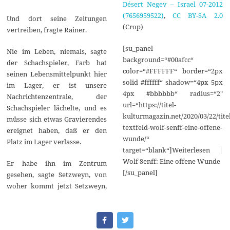
Désert Negev – Israel 07-2012
(7656959522)
,
CC BY-SA 2.0
Und dort seine Zeitungen
(Crop)
vertreiben, fragte Rainer.
[su_panel
Nie im Leben, niemals, sagte
background=“#00afcc“
der Schachspieler, Farb hat
color=“#FFFFFF“ border=“2px
seinen Lebensmittelpunkt hier
solid #ffffff“ shadow=“4px 5px
im Lager, er ist unsere
4px #bbbbbb“ radius=“2″
Nachrichtenzentrale, der
url=“https://titel-
Schachspieler lächelte, und es
kulturmagazin.net/2020/03/22/titel
müsse sich etwas Gravierendes
textfeld-wolf-senff-eine-offene-
ereignet haben, daß er den
wunde/“
Platz im Lager verlasse.
target=“blank“]Weiterlesen |
Wolf Senff: Eine offene Wunde
Er habe ihn im Zentrum
[/su_panel]
gesehen, sagte Setzweyn, von
woher kommt jetzt Setzweyn,