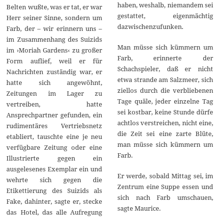
haben, weshalb, niemandem sei
Belten wußte, was er tat, er war
gestattet, eigenmächtig
Herr seiner Sinne, sondern um
dazwischenzufunken.
Farb, der – wir erinnern uns –
im Zusammenhang des Suizids
Man müsse sich kümmern um
im ›Moriah Gardens‹ zu großer
Farb, erinnerte der
Form auflief, weil er für
Schachspieler, daß er nicht
Nachrichten zuständig war, er
etwa strande am Salzmeer, sich
hatte sich angewöhnt,
ziellos durch die verbliebenen
Zeitungen im Lager zu
Tage quäle, jeder einzelne Tag
vertreiben, hatte
sei kostbar, keine Stunde dürfe
Ansprechpartner gefunden, ein
achtlos verstreichen, nicht eine,
rudimentäres Vertriebsnetz
die Zeit sei eine zarte Blüte,
etabliert, tauschte eine je neu
man müsse sich kümmern um
verfügbare Zeitung oder eine
Farb.
Illustrierte gegen ein
ausgelesenes Exemplar ein und
Er werde, sobald Mittag sei, im
wehrte sich gegen die
Zentrum eine Suppe essen und
Etikettierung des Suizids als
sich nach Farb umschauen,
Fake, dahinter, sagte er, stecke
sagte Maurice.
das Hotel, das alle Aufregung