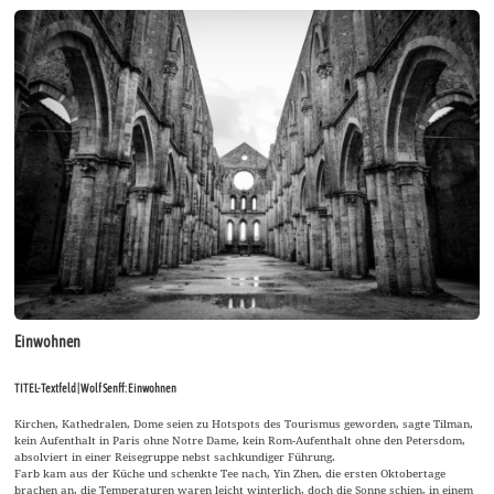
Einwohnen
TITEL-Textfeld | Wolf Senff: Einwohnen
Kirchen, Kathedralen, Dome seien zu Hotspots des Tourismus geworden, sagte Tilman,
kein Aufenthalt in Paris ohne Notre Dame, kein Rom-Aufenthalt ohne den Petersdom,
absolviert in einer Reisegruppe nebst sachkundiger Führung.
Farb kam aus der Küche und schenkte Tee nach, Yin Zhen, die ersten Oktobertage
brachen an, die Temperaturen waren leicht winterlich, doch die Sonne schien, in einem