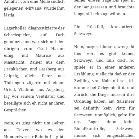
Anfahrt vom eine Meile südlich
der Bar gesessen und brauchte
gelegenen ›Nirvana‹ wurde ihm
lange, sich einzugewöhnen.
lästig.
Ein Rückfall, konstatierte
Lagerkoller, diagnostizierte der
Setzweyn.
Schachspieler, auf Farb
gemünzt, und war sich mit den
Nein, ausgeschlossen, was geht
übrigen vom ›Tsell Harim‹
hier vor, es gibt keinen
einig, mit Maurice aus
Setzweyn, und falls doch, so
Maastricht, Rainer aus dem
spiele er in einer anderen
Fränkischen und Lassberg aus
Erzählung, vielleicht daß er der
Leipzig, allein Peter aus
Zwilling von Nahstoll sei, ich
Thüringen zögerte mit einem
komme bei Gelegenheit darauf
Urteil, Vladimir aus Augsburg
zurück, die Dinge müssen ihre
lag vor seinem Ventilator und
Ordnung haben, am Salzmeer
beteiligte sich eh nicht an ihren
sei definitiv kein Platz für
Gesprächen.
Setzweyn, unmöglich, gelte für
das Lager denn keine
Nein, es ging nicht um Belten
Einlaßkontrolle, Setzweyn
aus Uelzen, wo es den
müsse sich eingeschlichen
Hundertwasser-Bahnhof gibt,