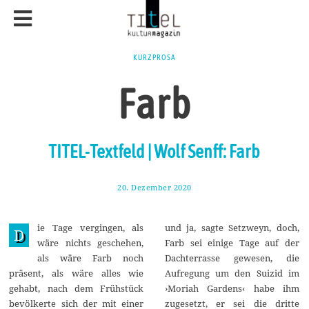
KURZPROSA
Farb
TITEL-Textfeld | Wolf Senff: Farb
20. Dezember 2020
2
6
.
D
ie Tage vergingen, als
und ja, sagte Setzweyn, doch,
e
D
z
wäre nichts geschehen,
Farb sei einige Tage auf der
e
als wäre Farb noch
Dachterrasse gewesen, die
m
b
präsent, als wäre alles wie
Aufregung um den Suizid im
e
gehabt, nach dem Frühstück
›Moriah Gardens‹ habe ihm
r
2
bevölkerte sich der mit einer
zugesetzt, er sei die dritte