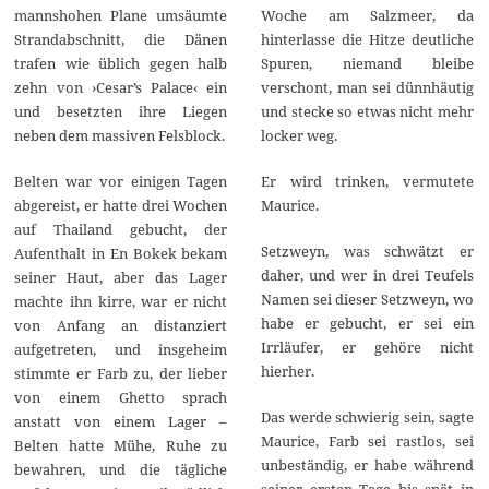
0
mannshohen Plane umsäumte
Woche am Salzmeer, da
2
0
Strandabschnitt, die Dänen
hinterlasse die Hitze deutliche
trafen wie üblich gegen halb
Spuren, niemand bleibe
zehn von ›Cesar’s Palace‹ ein
verschont, man sei dünnhäutig
und besetzten ihre Liegen
und stecke so etwas nicht mehr
neben dem massiven Felsblock.
locker weg.
Belten war vor einigen Tagen
Er wird trinken, vermutete
abgereist, er hatte drei Wochen
Maurice.
auf Thailand gebucht, der
Setzweyn, was schwätzt er
Aufenthalt in En Bokek bekam
daher, und wer in drei Teufels
seiner Haut, aber das Lager
Namen sei dieser Setzweyn, wo
machte ihn kirre, war er nicht
habe er gebucht, er sei ein
von Anfang an distanziert
Irrläufer, er gehöre nicht
aufgetreten, und insgeheim
hierher.
stimmte er Farb zu, der lieber
von einem Ghetto sprach
Das werde schwierig sein, sagte
anstatt von einem Lager –
Maurice, Farb sei rastlos, sei
Belten hatte Mühe, Ruhe zu
unbeständig, er habe während
bewahren, und die tägliche
seiner ersten Tage bis spät in