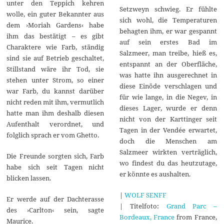
unter den Teppich kehren
Setzweyn schwieg. Er fühlte
wolle, ein guter Bekannter aus
sich wohl, die Temperaturen
dem ›Moriah Gardens‹ habe
behagten ihm, er war gespannt
ihm das bestätigt – es gibt
auf sein erstes Bad im
Charaktere wie Farb, ständig
Salzmeer, man treibe, hieß es,
sind sie auf Betrieb geschaltet,
entspannt an der Oberfläche,
Stillstand wäre ihr Tod, sie
was hatte ihn ausgerechnet in
stehen unter Strom, so einer
diese Einöde verschlagen und
war Farb, du kannst darüber
für wie lange, in die Negev, in
nicht reden mit ihm, vermutlich
dieses Lager, wurde er denn
hatte man ihm deshalb diesen
nicht von der Karttinger seit
Aufenthalt verordnet, und
Tagen in der Vendée erwartet,
folglich sprach er vom Ghetto.
doch die Menschen am
Salzmeer wirkten verträglich,
Die Freunde sorgten sich, Farb
wo findest du das heutzutage,
habe sich seit Tagen nicht
er könnte es aushalten.
blicken lassen.
|
WOLF SENFF
Er werde auf der Dachterasse
| Titelfoto:
Grand Parc –
des ›Carlton‹ sein, sagte
Bordeaux, France
from France,
Maurice.