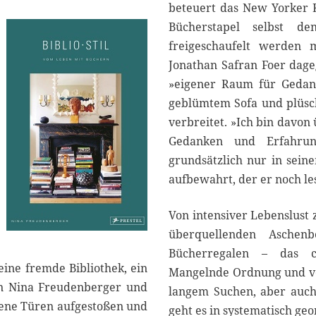
2
beteuert das New Yorker 
0
Bücherstapel selbst d
2
freigeschaufelt werden m
0
Jonathan Safran Foer dageg
»eigener Raum für Gedank
geblümtem Sofa und plüsch
verbreitet. »Ich bin davon
Gedanken und Erfahrung
grundsätzlich nur in sein
aufbewahrt, der er noch le
Von intensiver Lebenslust
überquellenden Aschenb
Bücherregalen – das ch
eine fremde Bibliothek, ein
Mangelnde Ordnung und ver
in Nina Freudenberger und
langem Suchen, aber auch
sene Türen aufgestoßen und
geht es in systematisch ge