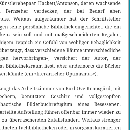
Künstlerehepaar Hackett/Antonson, deren wachsende
en Fernseher verdecken, der bei Bedarf eben
uss. Weitaus aufgeräumter hat der Schriftsteller
en seine persönliche Bibliothek eingerichtet, die ein
en« sein soll und mit maßgeschneiderten Regalen,
igem Teppich ein Gefühl von wohliger Behaglichkeit
 überzeugt, dass verschiedene Räume unterschiedliche
en hervorbringen«, versichert der Autor, der
em Bibliotheksraum liest, aber andernorts die Bücher
sen könnte (ein »literarischer Optimismus«).
 zeugt das Arbeitszimmer von Karl Ove Knausgård, mit
echern, benutztem Geschirr und vollgestopften
aotische Bilderbuchrefugium eines Besessenen.
teilte Aufstellung führen offenbar immer wieder zu
 zu überraschenden Zufallsfunden. Weitaus strenger
ordneten Fachbibliotheken oder in sorgsam kuratierten