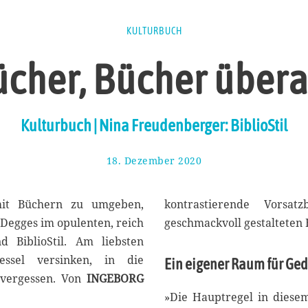
KULTURBUCH
cher, Bücher übera
Kulturbuch | Nina Freudenberger: BiblioStil
18. Dezember 2020
2
6
.
D
mit Büchern zu umgeben,
kontrastierende Vorsat
e
egges im opulenten, reich
geschmackvoll gestalteten
z
nd BiblioStil. Am liebsten
e
m
ssel versinken, in die
Ein eigener Raum für Ge
b
 vergessen. Von
INGEBORG
e
»Die Hauptregel in diese
r