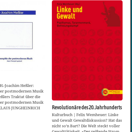
H.-Joachim Heßler:
der postmodernen Musik
ßlers Traktat über die
der postmodernen Musik
Revolutionäre des 20. Jahrhunderts
KLAUS JUNGHEINRICH
Kulturbuch | Felix Wemheuer: Linke
und Gewalt Gewaltdiskussion? Hat das
nicht so’n Bart? Die Welt steckt voller
Gewalttätigkeit. »Der reißende Strom