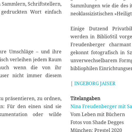
 Sammlern, Schriftstellern,
Sammlungen wie die des it
 gedruckten Wort einfach
neoklassizistischen »Heilig
Einige Dutzend Privatbib
werden in BiblioStil vorg
Freudenberger charmant
ihre Umschläge – und ihre
gekonnt fotografisch in Sz
tisch verleihen jedem Raum
unverwechselbarem Formgef
, auch wenn die von ihr
bibliophilen Einrichtungs
user nicht immer diesem
|
INGEBORG JAISER
u präsentieren, zu ordnen,
Titelangaben
ein: Für den einen sind sie
Nina Freudenberger mit Sadi
kumentation oder wilde
Vom Leben mit Büchern
Fotos von Shade Degges
München: Prestel 2020