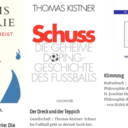
Klimmzug
Kulturbuch | 
Philosophie 
H.-Joachim He
Philosophie 
– von HANS-
n.
Der Dreck und der Teppich
Gesellschaft | Thomas Kistner: Schuss
Im Fußball geht es derzeit hoch her,
rie: Die