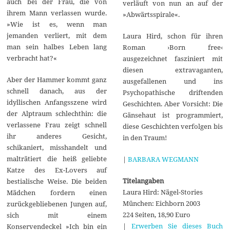
auch bei der Frau, die von
verläuft von nun an auf der
ihrem Mann verlassen wurde.
»Abwärtsspirale«.
»Wie ist es, wenn man
jemanden verliert, mit dem
Laura Hird, schon für ihren
man sein halbes Leben lang
Roman ›Born free‹
verbracht hat?«
ausgezeichnet fasziniert mit
diesen extravaganten,
Aber der Hammer kommt ganz
ausgefallenen und ins
schnell danach, aus der
Psychopathische driftenden
idyllischen Anfangsszene wird
Geschichten. Aber Vorsicht: Die
der Alptraum schlechthin: die
Gänsehaut ist programmiert,
verlassene Frau zeigt schnell
diese Geschichten verfolgen bis
ihr anderes Gesicht,
in den Traum!
schikaniert, misshandelt und
malträtiert die heiß geliebte
|
BARBARA WEGMANN
Katze des Ex-Lovers auf
Titelangaben
bestialische Weise. Die beiden
Laura Hird: Nägel-Stories
Mädchen fordern einen
München: Eichborn 2003
zurückgebliebenen Jungen auf,
224 Seiten, 18,90 Euro
sich mit einem
|
Erwerben Sie dieses Buch
Konservendeckel »Ich bin ein