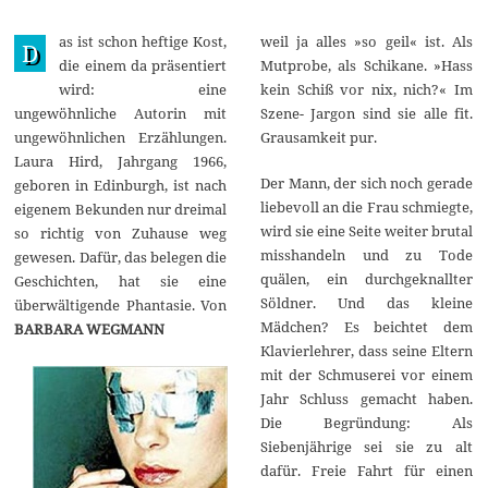
J
u
as ist schon heftige Kost,
weil ja alles »so geil« ist. Als
l
D
i
die einem da präsentiert
Mutprobe, als Schikane. »Hass
2
wird: eine
kein Schiß vor nix, nich?« Im
0
2
ungewöhnliche Autorin mit
Szene- Jargon sind sie alle fit.
0
ungewöhnlichen Erzählungen.
Grausamkeit pur.
Laura Hird, Jahrgang 1966,
Der Mann, der sich noch gerade
geboren in Edinburgh, ist nach
liebevoll an die Frau schmiegte,
eigenem Bekunden nur dreimal
wird sie eine Seite weiter brutal
so richtig von Zuhause weg
misshandeln und zu Tode
gewesen. Dafür, das belegen die
quälen, ein durchgeknallter
Geschichten, hat sie eine
Söldner. Und das kleine
überwältigende Phantasie. Von
Mädchen? Es beichtet dem
BARBARA WEGMANN
Klavierlehrer, dass seine Eltern
mit der Schmuserei vor einem
Jahr Schluss gemacht haben.
Die Begründung: Als
Siebenjährige sei sie zu alt
dafür. Freie Fahrt für einen