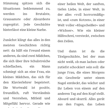
Stimmung spitzen sich die
einer heilen Welt, der sanften,
Situationen beklemmend zu,
tiefen Liebe, in einer Welt, in
werden ins Brutalste,
der alles »voll horrormäßig«
Grausamste oder Absurdeste
ist, und »zum Kotzen«, in einer
zugespitzt. Jede Geschichte
Welt voller »Klugscheißer« und
hinterlässt eine kleine Narbe.
»Wichser«. Wie ein kleiner
Hilfeschrei, versteckt, zwischen
Zunächst klingt das alles in den
den Zeilen.
meisten Geschichten richtig
nett: da hilft ein Freund einem
Und dann ist da die
anderen, da sind zwei Mädchen,
Titelgeschichte, bei der man
die sich über ihre Schulstreiche
nicht weiß, ob man lachen oder
schieflachen, ein Mann
zutiefst schockiert sein soll: die
schmiegt sich an eine Frau, ein
junge Frau, die eines Morgens
kleines Mädchen, das sich für
ein Geschwür unter einem
den Klavierlehrer begeistert.
Nagel entdeckt, das wächst und
Die Wortwahl ist positiv,
ihr Leben von einem auf den
freundlich, ruft Verständnis
anderen Tag auf den Kopf stellt.
und Verstehen, Mitleid und
Absurd und skurril. Alles gerät
Mitgefühl hervor. Gerade wie
aus den Fugen, das Leben