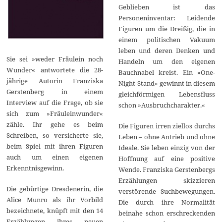
Geblieben ist das
Personeninventar: Leidende
Figuren um die Dreißig, die in
einem politischen Vakuum
leben und deren Denken und
Sie sei »weder Fräulein noch
Handeln um den eigenen
Wunder« antwortete die 28-
Bauchnabel kreist. Ein »One-
jährige Autorin Franziska
Night-Stand« gewinnt in diesem
Gerstenberg in einem
gleichförmigen Lebensfluss
Interview auf die Frage, ob sie
schon »Ausbruchcharakter.«
sich zum »Fräuleinwunder«
zähle. Ihr gehe es beim
Die Figuren irren ziellos durchs
Schreiben, so versicherte sie,
Leben – ohne Antrieb und ohne
beim Spiel mit ihren Figuren
Ideale. Sie leben einzig von der
auch um einen eigenen
Hoffnung auf eine positive
Erkenntnisgewinn.
Wende. Franziska Gerstenbergs
Erzählungen skizzieren
Die gebürtige Dresdenerin, die
verstörende Suchbewegungen.
Alice Munro als ihr Vorbild
Die durch ihre Normalität
bezeichnete, knüpft mit den 14
beinahe schon erschreckenden
Erzählungen ihres neuen