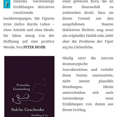
ranziska Gerstenbergs
einer gewissen Kora, die an
l
F
i
Erzählungen skizzieren
ihrem Haarausfall zu
2
verstörende
zerbrechen droht. Dass sie
0
2
Suchbewegungen. Die Figuren
ihrem Freund aus den
0
irren ziellos durchs Leben –
ausgefallenen Haaren
ohne Antrieb und ohne Ideale.
Halsketten flechtet, mag zwar
Sie leben einzig von der
ein origineller Einfall sein, zieht
Hoffnung auf eine positive
aber die Probleme der Figur
Wende. Von
PETER MOHR
arg ins Lächerliche.
Häufig setzt die Autorin
dramaturgische
Ausrufezeichen und verleiht
ihren Texten unerwartete,
nicht immer plausible
Wendungen. Hierin
unterscheiden sich auch
Gerstenbergs neue
Erzählungen von denen aus
ihrem Erstling.