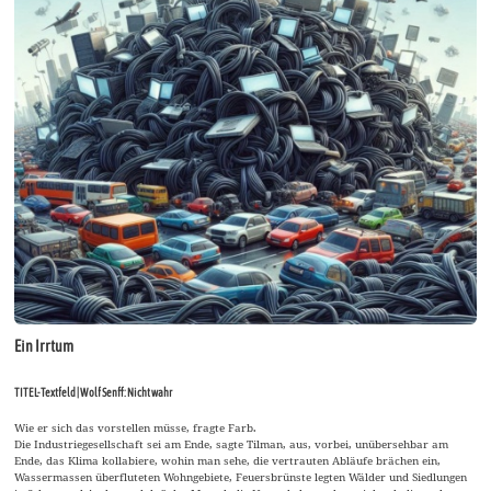
Ein Irrtum
TITEL-Textfeld | Wolf Senff: Nicht wahr
Wie er sich das vorstellen müsse, fragte Farb.
Die Industriegesellschaft sei am Ende, sagte Tilman, aus, vorbei, unübersehbar am
Ende, das Klima kollabiere, wohin man sehe, die vertrauten Abläufe brächen ein,
Wassermassen überfluteten Wohngebiete, Feuersbrünste legten Wälder und Siedlungen