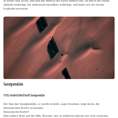
in Schutt und Asche, und daß der Mensch die Natur beherrsche, sei durch die realen
Abläufe widerlegt, für jedermann einsehbar widerlegt, und habe sich als fataler
Irrglaube erwiesen.
Sandgemälde
TITEL-Textfeld | Wolf Senff: Sandgemälde
Der Sinn der Sandgemälde, so werde erzählt, sagte Gramner, liege darin, die
dämonischen Kräfte zu bannen.
Dämonische Kräfte?
Eine andere Sicht auf die Welt, Harmat, das zu erklären müssen wir weit ausholen,