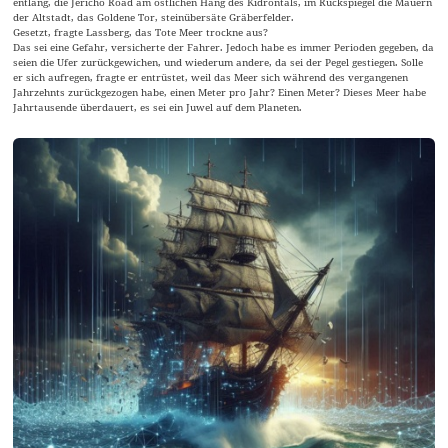
entlang, die Jericho Road am östlichen Hang des Kidrontals, im Rückspiegel die Mauern
der Altstadt, das Goldene Tor, steinübersäte Gräberfelder.
Gesetzt, fragte Lassberg, das Tote Meer trockne aus?
Das sei eine Gefahr, versicherte der Fahrer. Jedoch habe es immer Perioden gegeben, da
seien die Ufer zurückgewichen, und wiederum andere, da sei der Pegel gestiegen. Solle
er sich aufregen, fragte er entrüstet, weil das Meer sich während des vergangenen
Jahrzehnts zurückgezogen habe, einen Meter pro Jahr? Einen Meter? Dieses Meer habe
Jahrtausende überdauert, es sei ein Juwel auf dem Planeten.