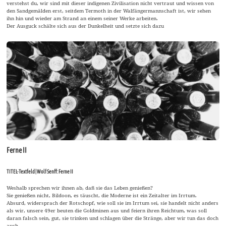
verstehst du, wir sind mit dieser indigenen Zivilisation nicht vertraut und wissen von
den Sandgemälden erst, seitdem Termoth in der Walfängermannschaft ist, wir sehen
ihn hin und wieder am Strand an einem seiner Werke arbeiten.
Der Ausguck schälte sich aus der Dunkelheit und setzte sich dazu
Ferne II
TITEL-Textfeld | Wolf Senff: Ferne II
Weshalb sprechen wir ihnen ab, daß sie das Leben genießen?
Sie genießen nicht, Bildoon, es täuscht, die Moderne ist ein Zeitalter im Irrtum.
Absurd, widersprach der Rotschopf, wie soll sie im Irrtum sei, sie handelt nicht anders
als wir, unsere 49er beuten die Goldminen aus und feiern ihren Reichtum, was soll
daran falsch sein, gut, sie trinken und schlagen über die Stränge, aber wir tun das doch
auch.