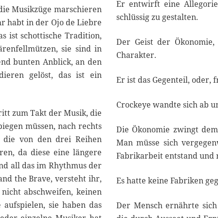
Er entwirft eine Allegorie
, die Musikzüge marschieren
schlüssig zu gestalten.
hr habt in der Ojo de Liebre
 ist schottische Tradition,
Der Geist der Ökonomie, 
renfellmützen, sie sind in
Charakter.
end bunten Anblick, an den
eren gelöst, das ist ein
Er ist das Gegenteil, oder,
Crockeye wandte sich ab un
itt zum Takt der Musik, die
biegen müssen, nach rechts
Die Ökonomie zwingt dem 
t die von den drei Reihen
Man müsse sich vergegenw
ren, da diese eine längere
Fabrikarbeit entstand und r
und all das im Rhythmus der
land the Brave, versteht ihr,
Es hatte keine Fabriken ge
 nicht abschweifen, keinen
e aufspielen, sie haben das
Der Mensch ernährte sich