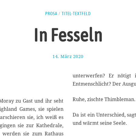
PROSA
/
TITEL-TEXTFELD
In Fesseln
14. März 2020
2
5
.
M
unterwerfen? Er nötigt
a
Entmenschlicht? Der Ausgu
i
2
Ruhe, zischte Thimbleman.
0
 Moray zu Gast und ihr seht
2
ghland Games, sie spielen
0
Da ist ein Unterschied, sa
arschieren sie, ich weiß es
und wärmt seine Seele.
 gingen sie zur Kathedrale,
o werden sie zum Rathaus