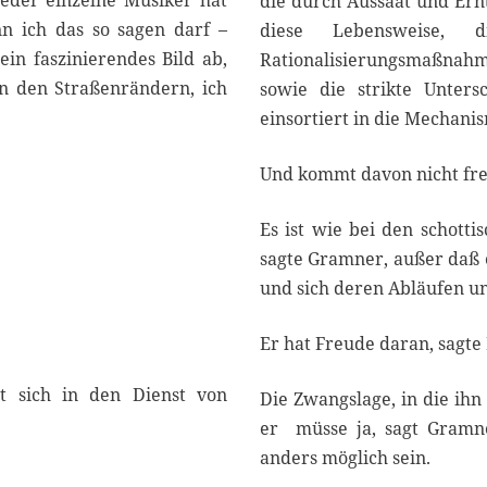
 jeder einzelne Musiker hat
die durch Aussaat und Ern
nn ich das so sagen darf –
diese Lebensweise, 
in faszinierendes Bild ab,
Rationalisierungsmaßnahme
an den Straßenrändern, ich
sowie die strikte Unters
einsortiert in die Mechanis
Und kommt davon nicht fre
Es ist wie bei den schott
sagte Gramner, außer daß e
und sich deren Abläufen u
Er hat Freude daran, sagte
lt sich in den Dienst von
Die Zwangslage, in die ih
er müsse ja, sagt Gramne
anders möglich sein.