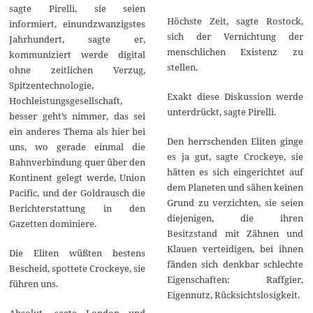
sagte Pirelli, sie seien
Höchste Zeit, sagte Rostock,
informiert, einundzwanzigstes
sich der Vernichtung der
Jahrhundert, sagte er,
menschlichen Existenz zu
kommuniziert werde digital
stellen.
ohne zeitlichen Verzug,
Spitzentechnologie,
Exakt diese Diskussion werde
Hochleistungsgesellschaft,
unterdrückt, sagte Pirelli.
besser geht’s nimmer, das sei
ein anderes Thema als hier bei
Den herrschenden Eliten ginge
uns, wo gerade einmal die
es ja gut, sagte Crockeye, sie
Bahnverbindung quer über den
hätten es sich eingerichtet auf
Kontinent gelegt werde, Union
dem Planeten und sähen keinen
Pacific, und der Goldrausch die
Grund zu verzichten, sie seien
Berichterstattung in den
diejenigen, die ihren
Gazetten dominiere.
Besitzstand mit Zähnen und
Klauen verteidigen, bei ihnen
Die Eliten wüßten bestens
fänden sich denkbar schlechte
Bescheid, spottete Crockeye, sie
Eigenschaften: Raffgier,
führen uns.
Eigennutz, Rücksichtslosigkeit.
Absolut, sagte London und