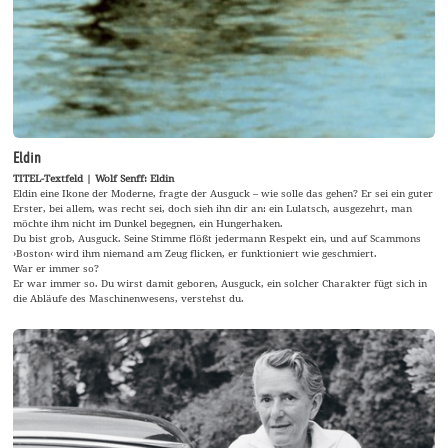
Eldin
TITEL-Textfeld | Wolf Senff: Eldin
Eldin eine Ikone der Moderne, fragte der Ausguck – wie solle das gehen? Er sei ein guter
Erster, bei allem, was recht sei, doch sieh ihn dir an: ein Lulatsch, ausgezehrt, man
möchte ihm nicht im Dunkel begegnen, ein Hungerhaken.
Du bist grob, Ausguck. Seine Stimme flößt jedermann Respekt ein, und auf Scammons
›Boston‹ wird ihm niemand am Zeug flicken, er funktioniert wie geschmiert.
War er immer so?
Er war immer so. Du wirst damit geboren, Ausguck, ein solcher Charakter fügt sich in
die Abläufe des Maschinenwesens, verstehst du.