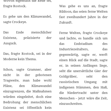
Wovon eigentlich die Rede sei,
fragte Rostock.
Was gehe es uns an, fragte
Bildoon, das seien ferne Welten
Es gehe um den Klimawandel,
fast zweihundert Jahre in der
sagte Crockeye.
Zukunft.
Das Ende menschlicher
Ferne Welten, fragte Crockeye
Existenz, präzisierte der
und lachte, es handle sich um
Ausguck.
das Endstadium des
Industriezeitalters, das
Das, fragte Rostock, sei in der
gegenwärtig, sagte er, werft
Moderne kein Thema.
einen Blick auf die Stadt, sagte
er, in seinen Anfängen liege,
Schon, sagte Gramner, aber
seht die unersättliche Gier der
nicht in der gebotenen
Goldgräber, seht den
Tragweite, man habe wohl
rassistischen Umgang mit
Pläne, den Klimawandel
indigenen Stämmen, den Haß,
einzugrenzen, die Maßnahmen
die Niedertracht unter den
würden eingeleitet, doch eine
Menschen – jetzt wäre die Zeit,
Bedrohung der menschlichen
einzuschreiten.
Existenz sei öffentlich kein